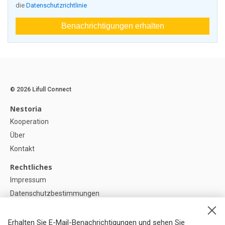
die
Datenschutzrichtlinie
Benachrichtigungen erhalten
© 2026 Lifull Connect
Nestoria
Kooperation
Über
Kontakt
Rechtliches
Impressum
Datenschutzbestimmungen
Politik zur Verwendung von Cookies
Cookie-Einstellunge
Erhalten Sie E-Mail-Benachrichtigungen und sehen Sie