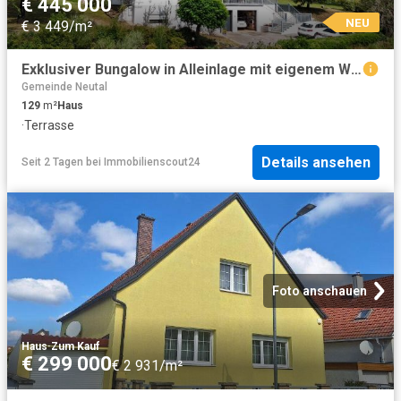
€ 445 000
NEU
€ 3 449/m²
Exklusiver Bungalow in Alleinlage mit eigenem Wald, traumhaftem Fernblick und absoluter Privatsphäre
Gemeinde Neutal
129
m²
Haus
·
Terrasse
Details ansehen
Seit 2 Tagen
bei
Immobilienscout24
Foto anschauen
Haus
·
Zum Kauf
€ 299 000
€ 2 931/m²