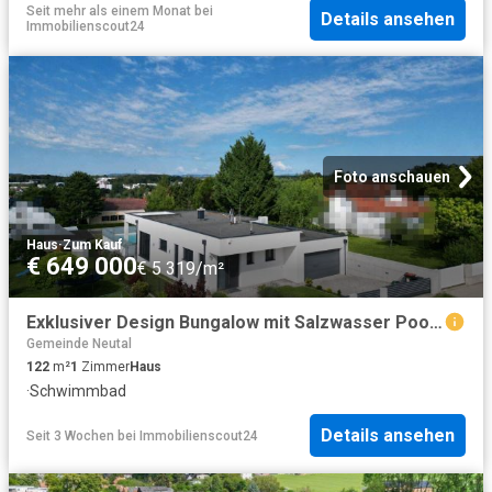
Seit mehr als einem Monat
bei
Details ansehen
Immobilienscout24
Foto anschauen
Haus
·
Zum Kauf
€ 649 000
€ 5 319/m²
Exklusiver Design Bungalow mit Salzwasser Pool und Panoramablick über Oberpullendorf!
Gemeinde Neutal
122
m²
1
Zimmer
Haus
·
Schwimmbad
Details ansehen
Seit 3 Wochen
bei
Immobilienscout24