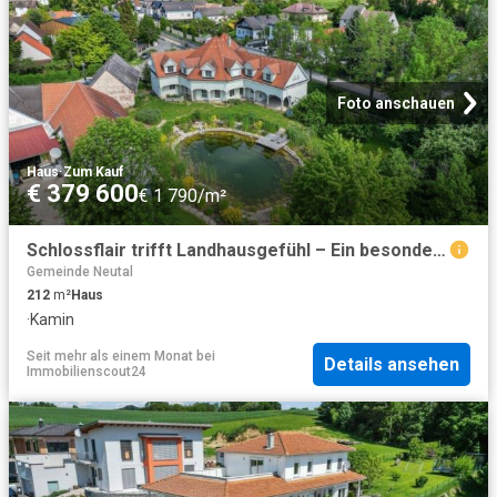
Foto anschauen
Haus
·
Zum Kauf
€ 379 600
€ 1 790/m²
Schlossflair trifft Landhausgefühl – Ein besonderes Haus mit Charakter im Herzen des Mittelburgenlands
Gemeinde Neutal
212
m²
Haus
·
Kamin
Seit mehr als einem Monat
bei
Details ansehen
Immobilienscout24