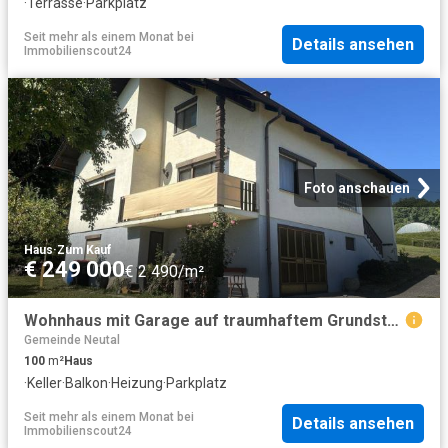
·
Terrasse
·
Parkplatz
Seit mehr als einem Monat
bei
Details ansehen
Immobilienscout24
Foto anschauen
Haus
·
Zum Kauf
€ 249 000
€ 2 490/m²
Wohnhaus mit Garage auf traumhaftem Grundstück am Waldrand mit herrlichem Ausblick zu verkaufen
Gemeinde Neutal
100
m²
Haus
·
Keller
·
Balkon
·
Heizung
·
Parkplatz
Seit mehr als einem Monat
bei
Details ansehen
Immobilienscout24