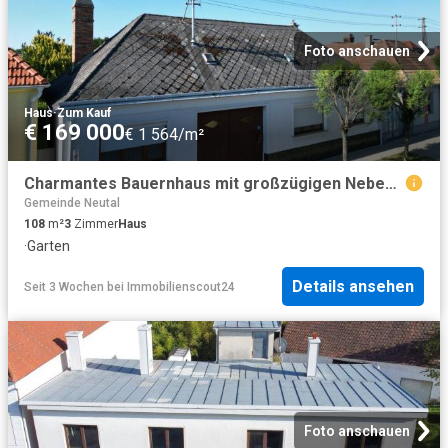
Foto anschauen
Haus
·
Zum Kauf
€ 169 000
€ 1 564/m²
Charmantes Bauernhaus mit großzügigen Nebengebäuden und großem Garten in Kleinwarasdorf!
Gemeinde Neutal
108
m²
3
Zimmer
Haus
·
Garten
Details ansehen
Seit 3 Wochen
bei
Immobilienscout24
Foto anschauen