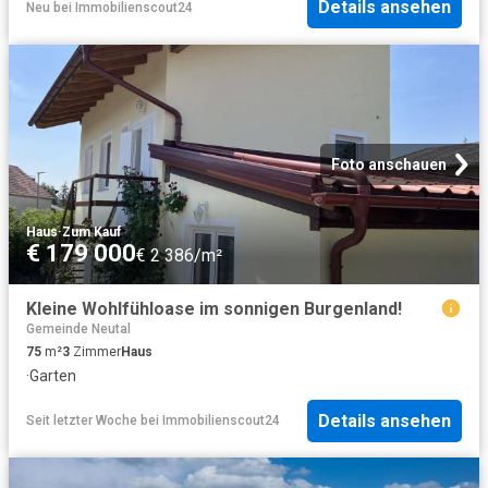
Details ansehen
Neu
bei
Immobilienscout24
Foto anschauen
Haus
·
Zum Kauf
€ 179 000
€ 2 386/m²
Kleine Wohlfühloase im sonnigen Burgenland!
Gemeinde Neutal
75
m²
3
Zimmer
Haus
·
Garten
Details ansehen
Seit letzter Woche
bei
Immobilienscout24