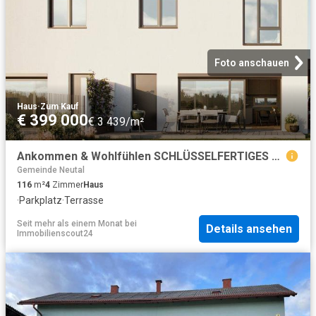
Foto anschauen
Haus
·
Zum Kauf
€ 399 000
€ 3 439/m²
Ankommen & Wohlfühlen SCHLÜSSELFERTIGES DOPPELHAUS direkt in Oberpullendorf – PROVISIONSFREI!
Gemeinde Neutal
116
m²
4
Zimmer
Haus
·
Parkplatz
·
Terrasse
Seit mehr als einem Monat
bei
Details ansehen
Immobilienscout24