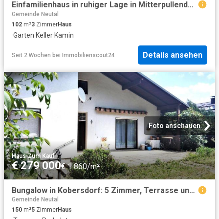
Einfamilienhaus in ruhiger Lage in Mitterpullendorf / NEUER PREIS
Gemeinde Neutal
102
m²
3
Zimmer
Haus
·
Garten
·
Keller
·
Kamin
Details ansehen
Seit 2 Wochen
bei
Immobilienscout24
Foto anschauen
Haus
·
Zum Kauf
€ 279 000
€ 1 860/m²
Bungalow in Kobersdorf: 5 Zimmer, Terrasse und viel Grün
Gemeinde Neutal
150
m²
5
Zimmer
Haus