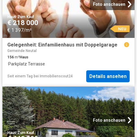
Foto anschauen
Haus
·
Zum Kauf
€ 218 000
NEU
€ 1 397/m²
Gelegenheit: Einfamilienhaus mit Doppelgarage
Gemeinde Neutal
156
m²
Haus
·
Parkplatz
·
Terrasse
Details ansehen
Seit einem Tag
bei
Immobilienscout24
Foto anschauen
Haus
·
Zum Kauf