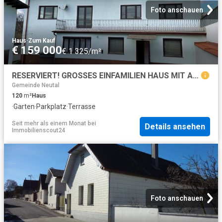
Foto anschauen
Haus
·
Zum Kauf
€ 159 000
€ 1 325/m²
RESERVIERT! GROSSES EINFAMILIEN HAUS MIT AUSBAU MÖGLICHKEIT NEBENGEBÄUDE GROSSER INNENHOF RUHELAGE!
Gemeinde Neutal
120
m²
Haus
·
Garten
·
Parkplatz
·
Terrasse
Seit mehr als einem Monat
bei
Details ansehen
Immobilienscout24
Foto anschauen