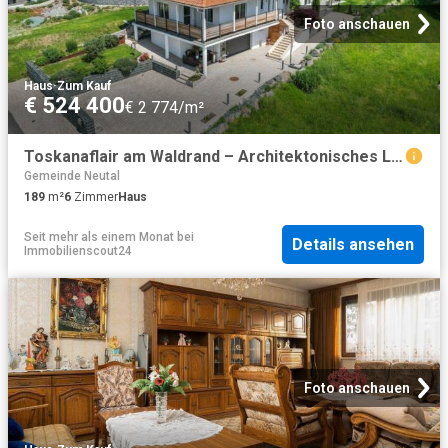
Foto anschauen
Haus
·
Zum Kauf
€ 524 400
€ 2 774/m²
Toskanaflair am Waldrand – Architektonisches Landhaus in sanfter Hanglage mit Weitblick
Gemeinde Neutal
189
m²
6
Zimmer
Haus
Seit mehr als einem Monat
bei
Details ansehen
Immobilienscout24
Foto anschauen