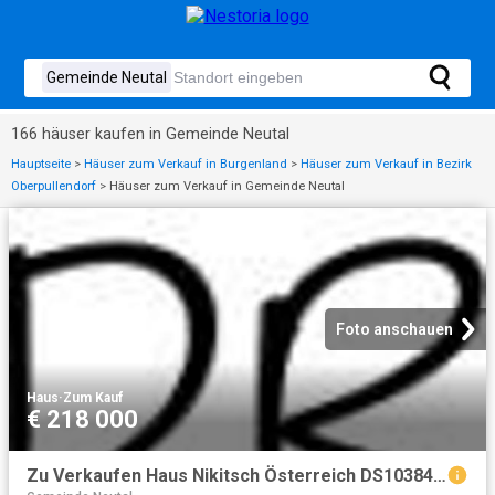
166 häuser kaufen in Gemeinde Neutal
Hauptseite
>
Häuser zum Verkauf in Burgenland
>
Häuser zum Verkauf in Bezirk
Oberpullendorf
>
Häuser zum Verkauf in Gemeinde Neutal
Foto anschauen
Haus
·
Zum Kauf
€ 218 000
Zu Verkaufen Haus Nikitsch Österreich DS103843165