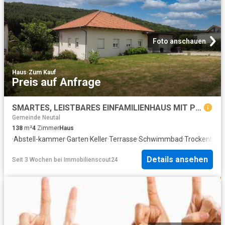
Foto anschauen
Haus
·
Zum Kauf
Preis auf Anfrage
SMARTES, LEISTBARES EINFAMILIENHAUS MIT POOL UND GROSSEM GARTEN!
Gemeinde Neutal
138
m²
4
Zimmer
Haus
·
Abstell-kammer
·
Garten
·
Keller
·
Terrasse
·
Schwimmbad
·
Trockenbere
Details ansehen
Seit 3 Wochen
bei
Immobilienscout24