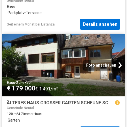
Gemeinde Neutal
Haus
·
Parkplatz
·
Terrasse
Details ansehen
Seit einem Monat
bei
Listanza
Foto anschauen
Haus
·
Zum Kauf
€ 179 000
€ 1 491/m²
ÄLTERES HAUS GROSSER GARTEN SCHEUNE SCHUPPEN RUHELAGE
Gemeinde Neutal
120
m²
4
Zimmer
Haus
·
Garten