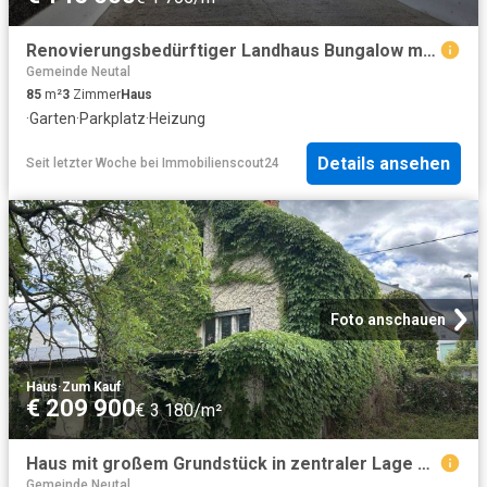
Renovierungsbedürftiger Landhaus Bungalow mit Potential
Gemeinde Neutal
85
m²
3
Zimmer
Haus
·
Garten
·
Parkplatz
·
Heizung
Details ansehen
Seit letzter Woche
bei
Immobilienscout24
Foto anschauen
Haus
·
Zum Kauf
€ 209 900
€ 3 180/m²
Haus mit großem Grundstück in zentraler Lage von Oberpullendorf
Gemeinde Neutal