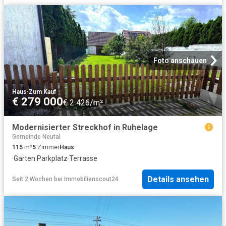
Foto anschauen
Haus
·
Zum Kauf
€ 279 000
€ 2 426/m²
Modernisierter Streckhof in Ruhelage
Gemeinde Neutal
115
m²
5
Zimmer
Haus
·
Garten
·
Parkplatz
·
Terrasse
Details ansehen
Seit 2 Wochen
bei
Immobilienscout24