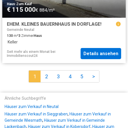
Haus
·
Zum Kauf
€ 115 000
€ 884/m²
EHEM. KLEINES BAUERNHAUS IN DORFLAGE!
Gemeinde Neutal
130
m²
3
Zimmer
Haus
·
Keller
Seit mehr als einem Monat
bei
Details ansehen
Immobilienscout24
1
2
3
4
5
>
Ähnliche Suchbegriffe
Häuser zum Verkauf in Neutal
Häuser zum Verkauf in Sieggraben
,
Häuser zum Verkauf in
Gemeinde Wiesmath
,
Häuser zum Verkauf in Gemeinde
Lackenbach
,
Häuser zum Verkauf in Kobersdorf
,
Häuser zum