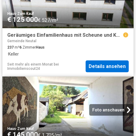
Haus
·
Zum Kauf
€ 125 000
€ 527/m²
Geräumiges Einfamilienhaus mit Scheune und Keller auf großem Grundstück
Gemeinde Neutal
237
m²
6
Zimmer
Haus
·
Keller
Seit mehr als einem Monat
bei
Details ansehen
Immobilienscout24
Foto anschauen
Haus
·
Zum Kauf
€ 145 000
€ 1 705/m²