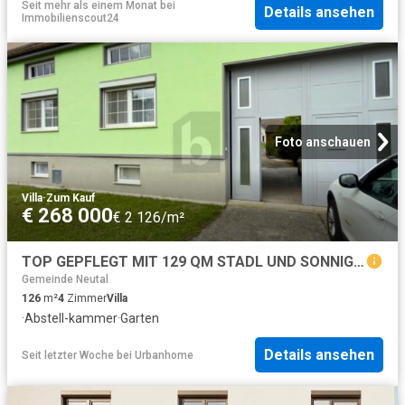
Seit mehr als einem Monat
bei
Details ansehen
Immobilienscout24
Foto anschauen
Villa
·
Zum Kauf
€ 268 000
€ 2 126/m²
TOP GEPFLEGT MIT 129 QM STADL UND SONNIGEM XXL GARTEN MIT 2 ZUFAHRTEN
Gemeinde Neutal
126
m²
4
Zimmer
Villa
·
Abstell-kammer
·
Garten
Details ansehen
Seit letzter Woche
bei
Urbanhome