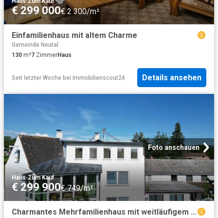
Haus
·
Zum Kauf
€ 299 000
€ 2 300/m²
Einfamilienhaus mit altem Charme
Gemeinde Neutal
130
m²
7
Zimmer
Haus
Details ansehen
Seit letzter Woche
bei
Immobilienscout24
Foto anschauen
Haus
·
Zum Kauf
€ 299 900
€ 749/m²
Charmantes Mehrfamilienhaus mit weitläufigem Naturgarten und vielseitigen Nutzungsmöglichkeiten!