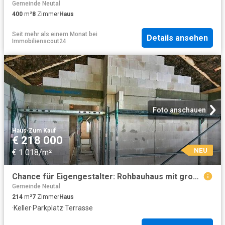
Gemeinde Neutal
400
m²
8
Zimmer
Haus
Seit mehr als einem Monat
bei
Details ansehen
Immobilienscout24
Foto anschauen
Haus
·
Zum Kauf
€ 218 000
NEU
€ 1 018/m²
Chance für Eigengestalter: Rohbauhaus mit großzügigem Grundriss
Gemeinde Neutal
214
m²
7
Zimmer
Haus
·
Keller
·
Parkplatz
·
Terrasse