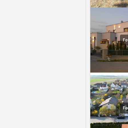
Fo
Fo