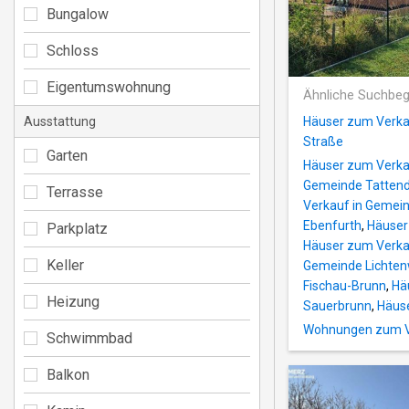
Bungalow
Schloss
Eigentumswohnung
Ähnliche Suchbeg
Ausstattung
Häuser zum Verkau
Straße
Garten
Häuser zum Verka
Gemeinde Tattend
Terrasse
Verkauf in Gemei
Ebenfurth
,
Häuser 
Parkplatz
Häuser zum Verkau
Keller
Gemeinde Lichten
Fischau-Brunn
,
Hä
Heizung
Sauerbrunn
,
Häus
Wohnungen zum Ve
Schwimmbad
Balkon