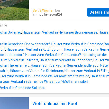
obere Aufbau erfolgte im Jahr 1997. Auf rund
Immobilie bietet Ihnen alles, was das Herz b
m² Wohnfläche verteilen sich zwei Wohnebe
und das zu einem attraktiven Kaufpreis!Mit e
Seit 3 Wochen
bei
durchdachter Raumstruktur.Raumaufteilung mi
Details a
großzügigen Wohnfläche von rd. 110 m² und v
Immobilienscout24
KomfortErdgeschoss:Großzügiges
hellen, freundlichen Zimmern ist dieses Zuh
WohnzimmerSchlafzimmerKabinettBadezimm
ideal für Familien, Paare oder all jene, die vie
riffe
Fenster und DuscheSeparates WCÜberdacht
für individuelle Gestaltungsmöglichkeiten su
Terrasse mit direktem GartenzugangOberges
f in Sollenau
,
Häuser zum Verkauf in Heilsamer Brunnengasse
,
Häuse
Die durchdachte Raumaufteilung sorgt für ei
angenehme Wohnatmosphäre und bietet Ihn
uf in Gemeinde Oberwaltersdorf
,
Häuser zum Verkauf in Gemeinde Ba
genügend Platz zum Entspannen und
orf
,
Häuser zum Verkauf in Kottingbrunn
,
Häuser zum Verkauf in Geme
Wohlfühlen.Diese schöne Doppelhaushälfte 
nde Leobersdorf
,
Häuser zum Verkauf in Gemeinde Wimpassing an der L
in Ziegelmassivbauweise errichtet und biete
zum Verkauf in Felixdorf
,
Häuser zum Verkauf in Eggendorf
,
Häuser zu
ausreichend Platz für die ganze Familie. Da
f in Theresienfeld
,
Häuser zum Verkauf in Gemeinde Wöllersdorf-Stei
verfügt über eine geräumige Wohnküche, 3
wörth
,
Häuser zum Verkauf in Steinbrunn
,
Häuser zum Verkauf in Zilling
Schlafzimmer, 1 Badezimmer, 2 WCs, 1 Abste
user zum Verkauf in Gemeinde Weikersdorf am Steinfelde
,
Häuser zum
1 Technikraum, Vorzimmer, Garten mit großer
er zum Verkauf in Gemeinde Winzendorf-Muthmannsdorf
Terrasse, 2 Kfz-Außenstellplätze.Geheizt wi
mittels moderner Luft-Wärmepumpe und
rkauf in Gemeinde Sollenau
Fußbodenheizung. Eine Klimaanlagen-Vorber
ist ebenfalls vorhanden. Die h
Wohlfühloase mit Pool