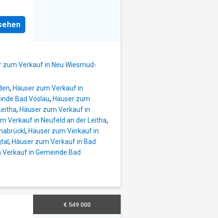
 97,93
egehrt,
nen mit
iner
t
nsehen
ier
ause
er mit
l Platz
e
chen.
r zum Verkauf in Neu Wiesmud-
ne
en
den
,
Häuser zum Verkauf in
inde Bad Vöslau
,
Häuser zum
wurde
eitha
,
Häuser zum Verkauf in
t
m Verkauf in Neufeld an der Leitha
,
s Haus
nabrückl
,
Häuser zum Verkauf in
tal
,
Häuser zum Verkauf in Bad
llraum,
 Verkauf in Gemeinde Bad
rd
eitung
€ 549 000