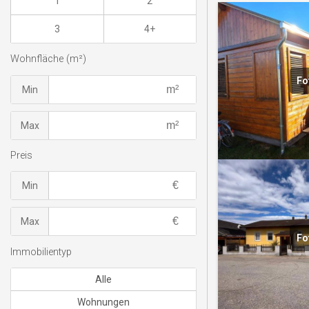
1
2
3
4+
Wohnfläche (m²)
Fo
Min
Max
Preis
Min
Max
Fo
Immobilientyp
Alle
Wohnungen