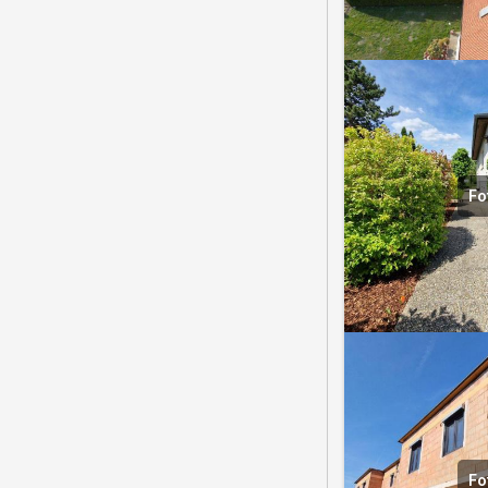
Fo
Fo