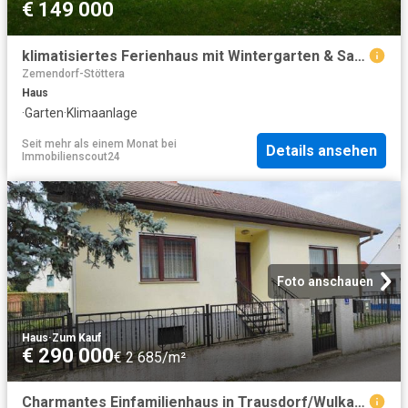
€ 149 000
klimatisiertes Ferienhaus mit Wintergarten & Saunahaus – Ihr Rückzugsort in Trausdorf am See
Zemendorf-Stöttera
Haus
·
Garten
·
Klimaanlage
Seit mehr als einem Monat
bei
Details ansehen
Immobilienscout24
Foto anschauen
Haus
·
Zum Kauf
€ 290 000
€ 2 685/m²
Charmantes Einfamilienhaus in Trausdorf/Wulka! 3 Zimmer, kleiner Garten, Top Lage!