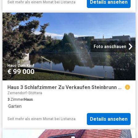
Details ansehen
Seit mehr als einem Monat
bei
Listanza
Foto anschauen
Haus
·
Zum Kauf
€ 99 000
Haus 3 Schlafzimmer Zu Verkaufen Steinbrunn AUT 99000 ES103802441
Zemendorf-Stöttera
3
Zimmer
Haus
·
Garten
Details ansehen
Seit mehr als einem Monat
bei
Listanza