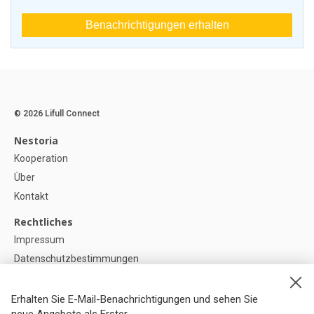
Benachrichtigungen erhalten
© 2026 Lifull Connect
Nestoria
Kooperation
Über
Kontakt
Rechtliches
Impressum
Datenschutzbestimmungen
Politik zur Verwendung von Cookies
Cookie-Einstellunge
Erhalten Sie E-Mail-Benachrichtigungen und sehen Sie