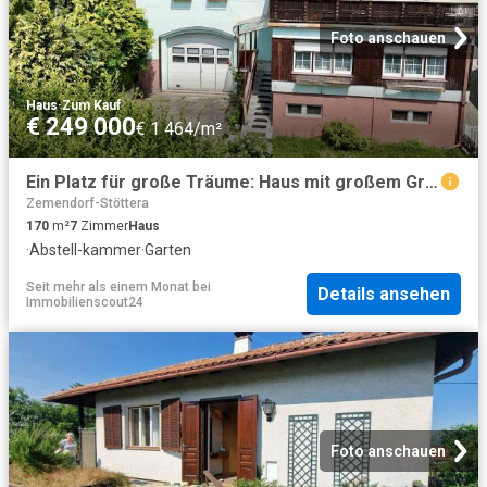
Foto anschauen
Haus
·
Zum Kauf
€ 249 000
€ 1 464/m²
Ein Platz für große Träume: Haus mit großem Grundstück, Waldstück & Lagerhalle in Wiesen
Zemendorf-Stöttera
170
m²
7
Zimmer
Haus
·
Abstell-kammer
·
Garten
Seit mehr als einem Monat
bei
Details ansehen
Immobilienscout24
Foto anschauen