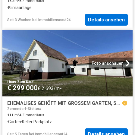
150
m²
5
Zimmer
Haus
·
Klimaanlage
Details ansehen
Seit 3 Wochen
bei
Immobilienscout24
Foto anschauen
Haus
·
Zum Kauf
€ 299 000
€ 2 693/m²
EHEMALIGES GEHÖFT MIT GROSSEM GARTEN, SCHEUNE UND NEBENGEBÄUDEN/GARAGEN!
Zemendorf-Stöttera
111
m²
4
Zimmer
Haus
·
Garten
·
Keller
·
Parkplatz
Details ansehen
Seit 5 Tagen
bei
Immobilienscout24