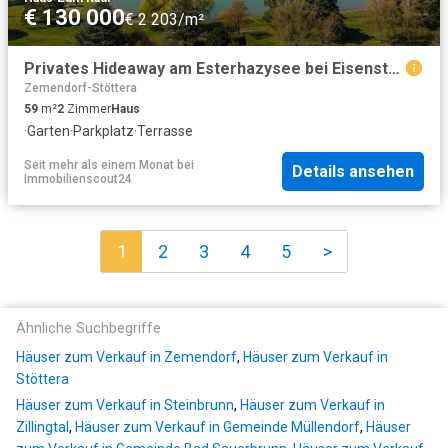
€ 130 000
€ 2 203/m²
Privates Hideaway am Esterhazysee bei Eisenstadt
Zemendorf-Stöttera
59
m²
2
Zimmer
Haus
·
Garten
·
Parkplatz
·
Terrasse
Seit mehr als einem Monat
bei
Details ansehen
Immobilienscout24
1
2
3
4
5
>
Ähnliche Suchbegriffe
Häuser zum Verkauf in Zemendorf
,
Häuser zum Verkauf in
Stöttera
Häuser zum Verkauf in Steinbrunn
,
Häuser zum Verkauf in
Zillingtal
,
Häuser zum Verkauf in Gemeinde Müllendorf
,
Häuser