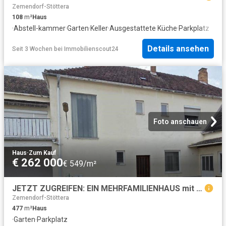
Zemendorf-Stöttera
108
m²
Haus
·
Abstell-kammer
·
Garten
·
Keller
·
Ausgestattete Küche
·
Parkplatz
Details ansehen
Seit 3 Wochen
bei
Immobilienscout24
Foto anschauen
Haus
·
Zum Kauf
€ 262 000
€ 549/m²
JETZT ZUGREIFEN: EIN MEHRFAMILIENHAUS mit 3 EINGÄNGE zum Sanieren und Renovieren. ! € 262.000, VB +mit Garten und in guter Lage zu verkaufen
Zemendorf-Stöttera
477
m²
Haus
·
Garten
·
Parkplatz