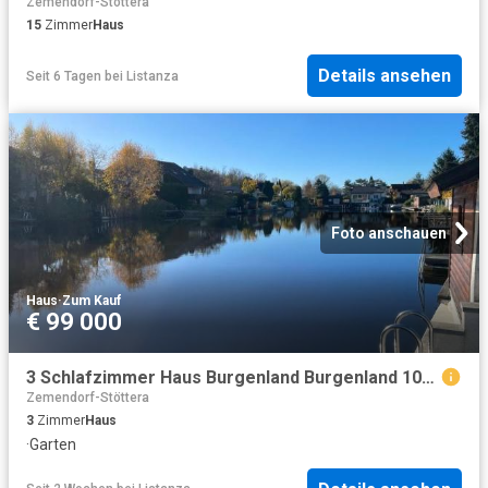
Zemendorf-Stöttera
15
Zimmer
Haus
Details ansehen
Seit 6 Tagen
bei
Listanza
Foto anschauen
Haus
·
Zum Kauf
€ 99 000
3 Schlafzimmer Haus Burgenland Burgenland 104293797
Zemendorf-Stöttera
3
Zimmer
Haus
·
Garten