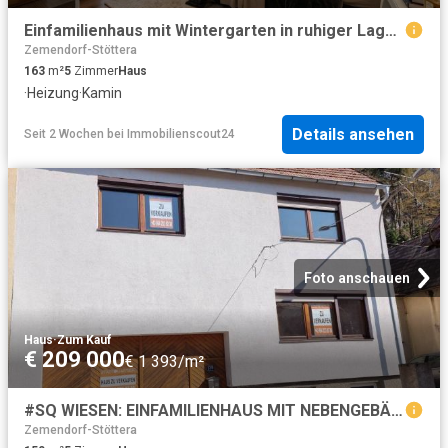
Einfamilienhaus mit Wintergarten in ruhiger Lage | 45 min von Wien
Zemendorf-Stöttera
163
m²
5
Zimmer
Haus
·
Heizung
·
Kamin
Details ansehen
Seit 2 Wochen
bei
Immobilienscout24
Foto anschauen
Haus
·
Zum Kauf
€ 209 000
€ 1 393/m²
#SQ WIESEN: EINFAMILIENHAUS MIT NEBENGEBÄUDE
Zemendorf-Stöttera