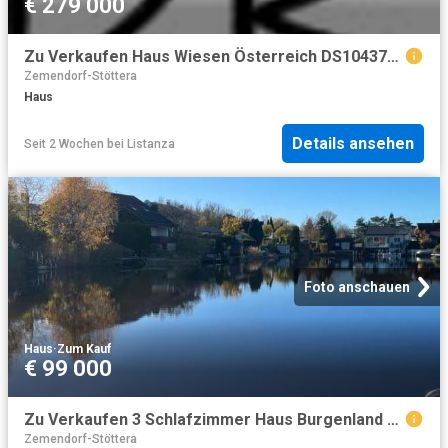
€ 279 000
Zu Verkaufen Haus Wiesen Österreich DS104371123
Zemendorf-Stöttera
Haus
Details ansehen
Seit 2 Wochen
bei
Listanza
Foto anschauen
Haus
·
Zum Kauf
€ 99 000
Zu Verkaufen 3 Schlafzimmer Haus Burgenland Burgenland DS104293797
Zemendorf-Stöttera