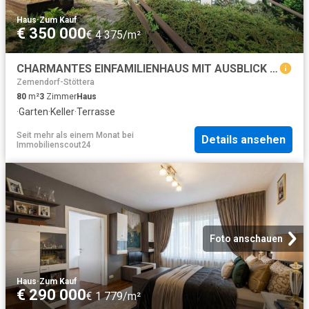
Haus
·
Zum Kauf
€ 350 000
€ 4 375/m²
CHARMANTES EINFAMILIENHAUS MIT AUSBLICK IN RUHELAGE
Zemendorf-Stöttera
80
m²
3
Zimmer
Haus
·
Garten
·
Keller
·
Terrasse
Seit mehr als einem Monat
bei
Details ansehen
Immobilienscout24
Foto anschauen
Haus
·
Zum Kauf
€ 290 000
€ 1 779/m²