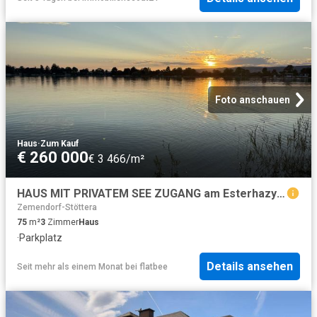
Foto anschauen
Haus
·
Zum Kauf
€ 260 000
€ 3 466/m²
HAUS MIT PRIVATEM SEE ZUGANG am Esterhazysee voll möbliert und ab sofort bezugsfertig
Zemendorf-Stöttera
75
m²
3
Zimmer
Haus
·
Parkplatz
Details ansehen
Seit mehr als einem Monat
bei
flatbee