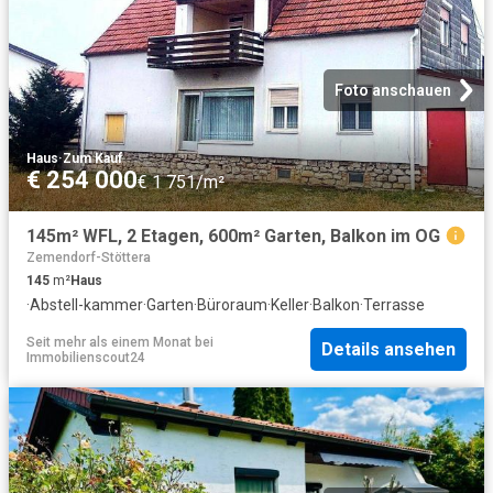
Foto anschauen
Haus
·
Zum Kauf
€ 254 000
€ 1 751/m²
145m² WFL, 2 Etagen, 600m² Garten, Balkon im OG
Zemendorf-Stöttera
145
m²
Haus
·
Abstell-kammer
·
Garten
·
Büroraum
·
Keller
·
Balkon
·
Terrasse
Seit mehr als einem Monat
bei
Details ansehen
Immobilienscout24