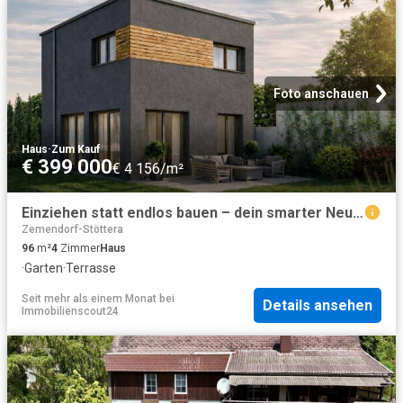
Foto anschauen
Haus
·
Zum Kauf
€ 399 000
€ 4 156/m²
Einziehen statt endlos bauen – dein smarter Neubau‑Deal – Schlüsselfertig zum belagsfertigen Preis!
Zemendorf-Stöttera
96
m²
4
Zimmer
Haus
·
Garten
·
Terrasse
Seit mehr als einem Monat
bei
Details ansehen
Immobilienscout24