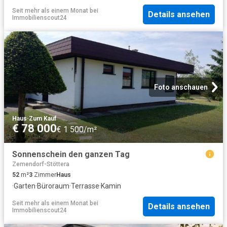
Seit mehr als einem Monat
bei
Details ansehen
Immobilienscout24
Foto anschauen
Haus
·
Zum Kauf
€ 78 000
€ 1 500/m²
Sonnenschein den ganzen Tag
Zemendorf-Stöttera
52
m²
3
Zimmer
Haus
·
Garten
·
Büroraum
·
Terrasse
·
Kamin
Seit mehr als einem Monat
bei
Details ansehen
Immobilienscout24