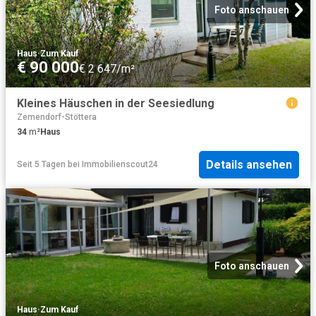
Foto anschauen
Haus
·
Zum Kauf
€ 90 000
€ 2 647/m²
Kleines Häuschen in der Seesiedlung
Zemendorf-Stöttera
34
m²
Haus
Details ansehen
Seit 5 Tagen
bei
Immobilienscout24
Foto anschauen
Haus
·
Zum Kauf