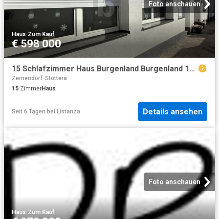
Foto anschauen
Haus
·
Zum Kauf
€ 598 000
15 Schlafzimmer Haus Burgenland Burgenland 104713057
Zemendorf-Stöttera
15
Zimmer
Haus
Details ansehen
Seit 6 Tagen
bei
Listanza
Foto anschauen
Haus
·
Zum Kauf