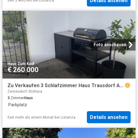
Details ansehen
Seit 2 Wochen
bei
Listanza
Foto anschauen
Haus
·
Zum Kauf
€ 260 000
Zu Verkaufen 3 Schlafzimmer Haus Trausdorf An Der Wulka AUT DS103772683
Zemendorf-Stöttera
3
Zimmer
Haus
·
Parkplatz
Details ansehen
Seit mehr als einem Monat
bei
Listanza