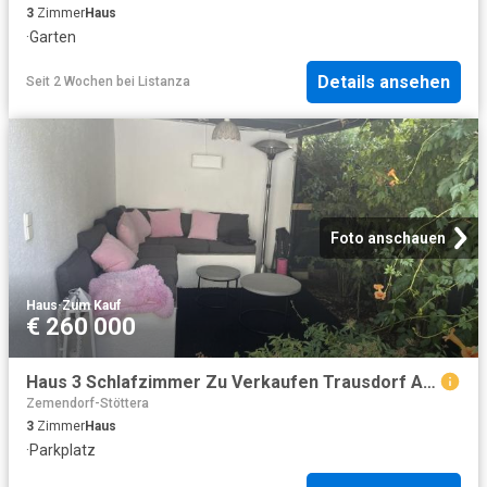
3
Zimmer
Haus
·
Garten
Details ansehen
Seit 2 Wochen
bei
Listanza
Foto anschauen
Haus
·
Zum Kauf
€ 260 000
Haus 3 Schlafzimmer Zu Verkaufen Trausdorf An Der Wulka AUT 260000 ES103772683
Zemendorf-Stöttera
3
Zimmer
Haus
·
Parkplatz