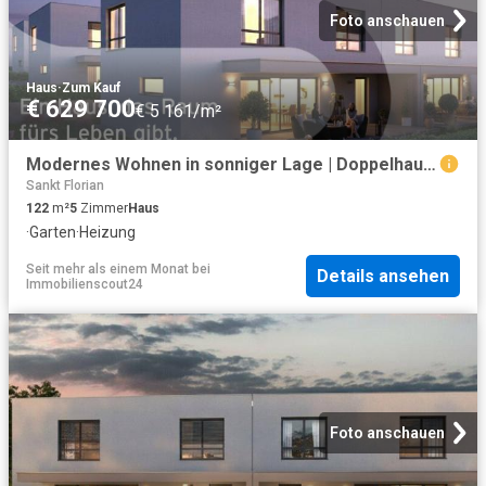
Foto anschauen
Haus
·
Zum Kauf
€ 629 700
€ 5 161/m²
Modernes Wohnen in sonniger Lage | Doppelhaushälfte in Pasching Thurnharting | DH1
Sankt Florian
122
m²
5
Zimmer
Haus
·
Garten
·
Heizung
Seit mehr als einem Monat
bei
Details ansehen
Immobilienscout24
Foto anschauen