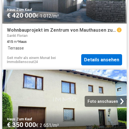
Haus
·
Zum Kauf
€ 420 000
€ 1 012/m²
Wohnbauprojekt im Zentrum von Mauthausen zu verkaufen
Sankt Florian
415
m²
Haus
·
Terrasse
Seit mehr als einem Monat
bei
Details ansehen
Immobilienscout24
Foto anschauen
Haus
·
Zum Kauf
€ 350 000
€ 2 651/m²