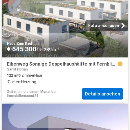
Foto anschauen
Haus
·
Zum Kauf
€ 645 300
€ 5 289/m²
Eibenweg Sonnige Doppelhaushälfte mit Fernblick | DH2
Sankt Florian
122
m²
5
Zimmer
Haus
·
Garten
·
Heizung
Seit mehr als einem Monat
bei
Details ansehen
Immobilienscout24