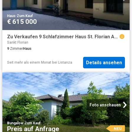
Haus
·
Zum Kauf
€ 615 000
Zu Verkaufen 9 Schlafzimmer Haus St. Florian AUT DS102208304
Sankt Florian
9
Zimmer
Haus
Details ansehen
Seit mehr als einem Monat
bei
Listanza
Foto anschauen
Bungalow
·
Zum Kauf
Preis auf Anfrage
NEU