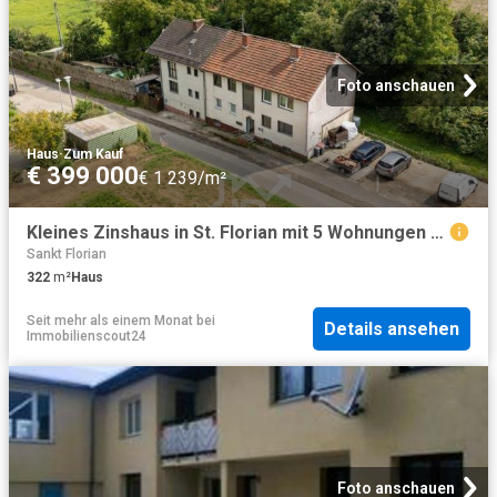
Foto anschauen
Haus
·
Zum Kauf
€ 399 000
€ 1 239/m²
Kleines Zinshaus in St. Florian mit 5 Wohnungen zu verkaufen ca. 5% Rendite!
Sankt Florian
322
m²
Haus
Seit mehr als einem Monat
bei
Details ansehen
Immobilienscout24
Foto anschauen