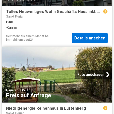
Tolles Neuwertiges Wohn Geschäfts Haus inkl. Cafe Restaurant Geschäftshaus in einem Top Zustand
Sankt Florian
Haus
·
Kamin
Seit mehr als einem Monat
bei
Details ansehen
Immobilienscout24
Foto anschauen
Haus
·
Zum Kauf
Preis auf Anfrage
Niedrigenergie Reihenhaus in Luftenberg
Sankt Florian