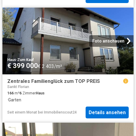
Foto anschauen
Haus
·
Zum Kauf
€ 399 000
€ 2 403/m²
Zentrales Familienglück zum TOP PREIS
Sankt Florian
166
m²
6
Zimmer
Haus
·
Garten
Details ansehen
Seit einem Monat
bei
Immobilienscout24