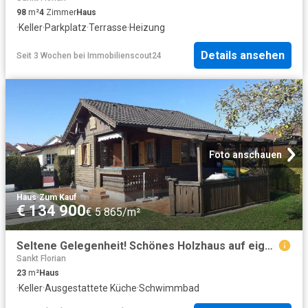
98
m²
4
Zimmer
Haus
·
Keller
·
Parkplatz
·
Terrasse
·
Heizung
Details ansehen
Seit 3 Wochen
bei
Immobilienscout24
Foto anschauen
Haus
·
Zum Kauf
€ 134 900
€ 5 865/m²
Seltene Gelegenheit! Schönes Holzhaus auf eigenem Gartengrundstück im Eigentum!
Sankt Florian
23
m²
Haus
·
Keller
·
Ausgestattete Küche
·
Schwimmbad