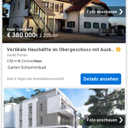
Foto anschauen
Haus
·
Zum Kauf
€ 380 000
€ 2 209/m²
Vertikale Haushälfte im Obergeschoss mit Ausblick, Garten & Pool 15 Min. nach Linz!
Sankt Florian
172
m²
6
Zimmer
Haus
·
Garten
·
Schwimmbad
Details ansehen
Seit 4 Tagen
bei
Immobilienscout24
Foto anschauen