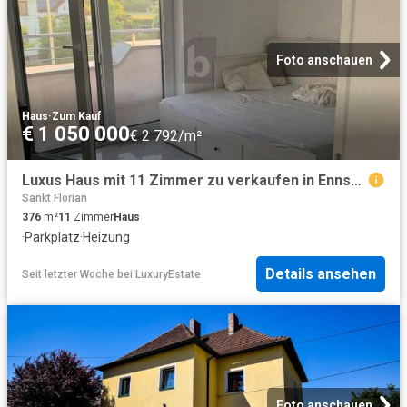
Foto anschauen
Haus
·
Zum Kauf
€ 1 050 000
€ 2 792/m²
Luxus Haus mit 11 Zimmer zu verkaufen in Ennsdorf, Österreich
Sankt Florian
376
m²
11
Zimmer
Haus
·
Parkplatz
·
Heizung
Details ansehen
Seit letzter Woche
bei
LuxuryEstate
Foto anschauen