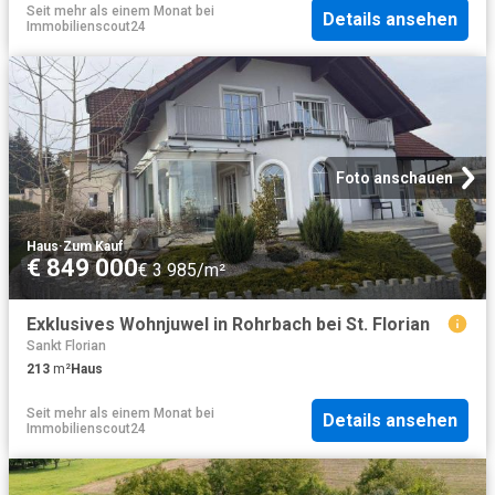
Seit mehr als einem Monat
bei
Details ansehen
Immobilienscout24
Foto anschauen
Haus
·
Zum Kauf
€ 849 000
€ 3 985/m²
Exklusives Wohnjuwel in Rohrbach bei St. Florian
Sankt Florian
213
m²
Haus
Seit mehr als einem Monat
bei
Details ansehen
Immobilienscout24