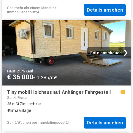
Seit mehr als einem Monat
bei
Details ansehen
Immobilienscout24
Foto anschauen
Haus
·
Zum Kauf
€ 36 000
€ 1 285/m²
Tiny mobil Holzhaus auf Anhänger Fahrgestell
Sankt Florian
28
m²
3
Zimmer
Haus
·
Klimaanlage
Details ansehen
Seit 2 Wochen
bei
Immobilienscout24