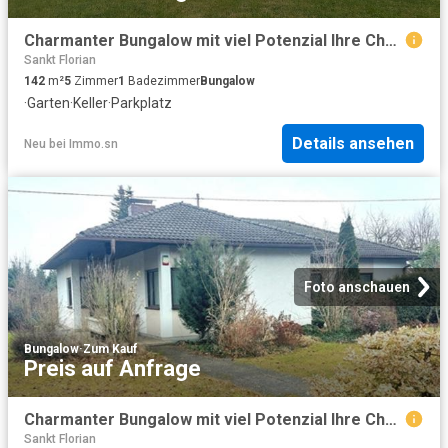
Charmanter Bungalow mit viel Potenzial Ihre Chance auf ein individuelles Zuhause
Sankt Florian
142
m²
5
Zimmer
1
Badezimmer
Bungalow
·
Garten
·
Keller
·
Parkplatz
Details ansehen
Neu
bei
Immo.sn
Foto anschauen
Bungalow
·
Zum Kauf
Preis auf Anfrage
Charmanter Bungalow mit viel Potenzial Ihre Chance auf ein individuelles Zuhause
Sankt Florian