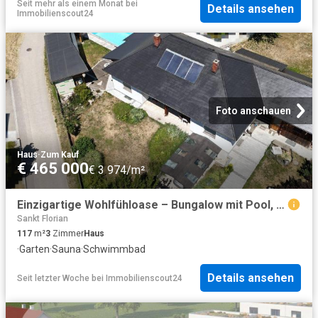
Seit mehr als einem Monat
bei
Details ansehen
Immobilienscout24
Foto anschauen
Haus
·
Zum Kauf
€ 465 000
€ 3 974/m²
Einzigartige Wohlfühloase – Bungalow mit Pool, Sauna und traumhaftem Garten
Sankt Florian
117
m²
3
Zimmer
Haus
·
Garten
·
Sauna
·
Schwimmbad
Details ansehen
Seit letzter Woche
bei
Immobilienscout24