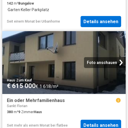
142
m²
Bungalow
·
Garten
·
Keller
·
Parkplatz
Details ansehen
Seit einem Monat
bei
Urbanhome
Foto anschauen
Haus
·
Zum Kauf
€ 615 000
€ 1 618/m²
Ein oder Mehrfamilienhaus
Sankt Florian
380
m²
9
Zimmer
Haus
Details ansehen
Seit mehr als einem Monat
bei
flatbee