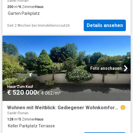
Sankt Florian
200
m²
6
Zimmer
Haus
·
Garten
·
Parkplatz
Details ansehen
Seit 2 Wochen
bei
Immobilienscout24
Foto anschauen
Haus
·
Zum Kauf
€ 520 000
€ 4 062/m²
Wohnen mit Weitblick: Gediegener Wohnkomfort, Atelier, Traumterrasse & Doppelgarage
Sankt Florian
128
m²
5
Zimmer
Haus
·
Keller
·
Parkplatz
·
Terrasse