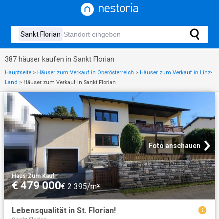
387 häuser kaufen in Sankt Florian
Hauptseite
>
Häuser zum Verkauf in Oberösterreich
>
Häuser zum Verkauf in Linz-
Land
>
Häuser zum Verkauf in Sankt Florian
Foto anschauen
Haus
·
Zum Kauf
€ 479 000
€ 2 395/m²
Lebensqualität in St. Florian!