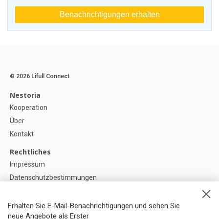
Benachrichtigungen erhalten
© 2026 Lifull Connect
Nestoria
Kooperation
Über
Kontakt
Rechtliches
Impressum
Datenschutzbestimmungen
Politik zur Verwendung von Cookies
Cookie-Einstellunge
Erhalten Sie E-Mail-Benachrichtigungen und sehen Sie
neue Angebote als Erster