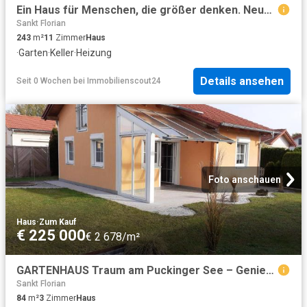
Ein Haus für Menschen, die größer denken. Neuhofen an der Krems
Sankt Florian
243
m²
11
Zimmer
Haus
·
Garten
·
Keller
·
Heizung
Details ansehen
Seit 0 Wochen
bei
Immobilienscout24
Foto anschauen
Haus
·
Zum Kauf
€ 225 000
€ 2 678/m²
GARTENHAUS Traum am Puckinger See – Genieße Deine FREIZEIT im eigenen Haus
Sankt Florian
84
m²
3
Zimmer
Haus