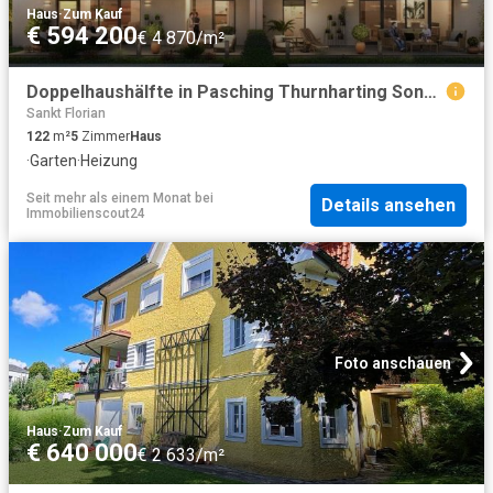
Haus
·
Zum Kauf
€ 594 200
€ 4 870/m²
Doppelhaushälfte in Pasching Thurnharting Sonne, Ruhe, Ausblick | DH4
Sankt Florian
122
m²
5
Zimmer
Haus
·
Garten
·
Heizung
Seit mehr als einem Monat
bei
Details ansehen
Immobilienscout24
Foto anschauen
Haus
·
Zum Kauf
€ 640 000
€ 2 633/m²