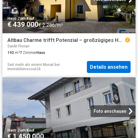
Haus
·
Zum Kauf
€ 439 000
€ 2 286/m²
Altbau Charme trifft Potenzial – großzügiges Haus mit 2 Einheiten
Sankt Florian
192
m²
7
Zimmer
Haus
Seit mehr als einem Monat
bei
Details ansehen
Immobilienscout24
Foto anschauen
Haus
·
Zum Kauf
€ 1 450 000