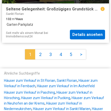
Seltene Gelegenheit: Großzügiges Grundstück mit Einfamilienhaus
Sankt Florian
132
m²
Haus
·
Garten
·
Parkplatz
Seit mehr als einem Monat
bei
Details ansehen
Immobilienscout24
1
2
3
4
5
>
Ähnliche Suchbegriffe
Häuser zum Verkauf in St Florian, Sankt Florian
,
Häuser zum
Verkauf in Fernbach
,
Häuser zum Verkauf in Im Aichetfeld
Häuser zum Verkauf in Pasching
,
Häuser zum Verkauf in
Hörsching
,
Häuser zum Verkauf in Pucking
,
Häuser zum Verkauf
in Neuhofen an der Krems
,
Häuser zum Verkauf in
Niederneukirchen
,
Häuser zum Verkauf in Sankt Marien
,
Häuser