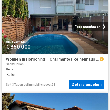
Foto anschauen
Haus
·
Zum Kauf
€ 360 000
Wohnen in Hörsching – Charmantes Reihenhaus mit Wohlfühlcharakter
Sankt Florian
Haus
·
Keller
Details ansehen
Seit 3 Tagen
bei
Immobilienscout24