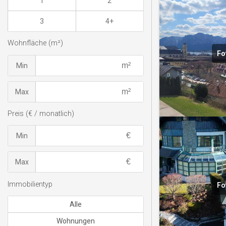
1
2
3
4+
Wohnfläche (m²)
Fo
Min
Max
Preis (€ / monatlich)
Min
Max
Immobilientyp
Fo
Alle
Wohnungen