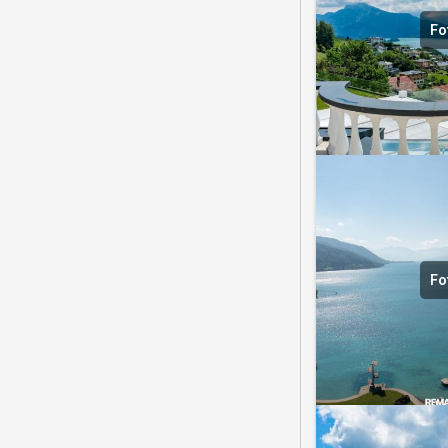
Fo
Fo