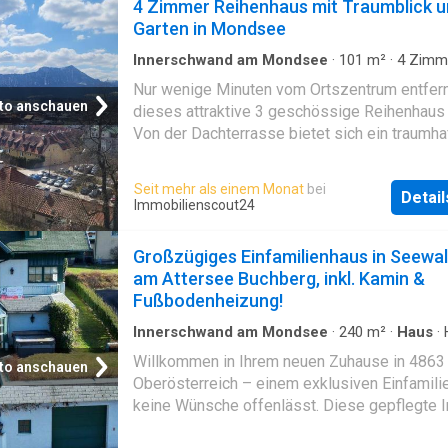
4 Zimmer Reihenhaus mit Traumblick 
Garten in Mondsee
Innerschwand am Mondsee
·
101
m²
·
4
Zimm
Garten
·
Terrasse
Nur wenige Minuten vom Ortszentrum entfernt
to anschauen
dieses attraktive 3 geschössige Reihenhaus
Von der Dachterrasse bietet sich ein traumhaf
auf den See und die Berge. Ein kleiner Garten
Entspannen ein. Auf 3 Etagen befinden sich 
Seit mehr als einem Monat
bei
Detai
2 Bäder. Abstellplatz für 2 PKW vorhanden
Immobilienscout24
Großzügiges Einfamilienhaus in Seewa
am Attersee Buchberg, inkl. Kamin &
Fußbodenheizung!
Innerschwand am Mondsee
·
240
m²
·
Haus
·
Ausgestattete Küche
·
Kamin
Willkommen in Ihrem neuen Zuhause in 4863
to anschauen
Oberösterreich – einem exklusiven Einfamili
keine Wünsche offenlässt. Diese gepflegte 
mit großzügigen 240 m² Wohnfläche bietet Ih