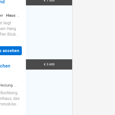
€ 1 500
und
er
·
Haus
·
 liegt
 am Hang.
ter Blick
 lädt zum
4 Zimmer und
ls ansehen
€ 3 400
lchen
Heizung
·
 Buchberg,
enhaus, das
Immobilie
nen ein