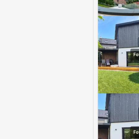
Fo
Fo