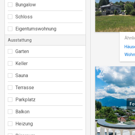
Bungalow
Schloss
Eigentumswohnung
Ähnli
Ausstattung
Häuse
Garten
Wohn
Keller
Sauna
Terrasse
Parkplatz
Fo
Balkon
Heizung