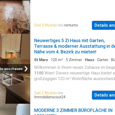
Details a
Seit 3 Wochen
bei
rentumo
Neuwertiges 5 Zi Haus mit Garten,
Terrasse & moderner Ausstattung in d
Nähe vom 4. Bezirk zu mieten!
St Marx
·
120
m²
·
5
Zimmer
·
Haus
·
Garten
·
B
·
Terrasse
·
Ausgestattete Küche
Willkommen in Ihrem neuen Zuhause im bege
to anschauen
1100
Wien! Dieses neuwertige Haus bietet a
großzügigen 120 m² Wohnfläche ausreichend
für die ganze Familie oder für alle, die Wert a
Komfort und Stil legen.Mit insgesamt 5 Zim
Seit 2 Wochen
bei
Details a
präsentiert sich diese Immobilie als ein wah
Immobilienscout24
Raumwunder. Die offene Wohnküche mit mod
Einbauküche lädt zum gemeinsamen Kochen
MODERNE 3 ZIMMER BÜROFLÄCHE IN
Verweilen ein, während der helle Wohnbereic