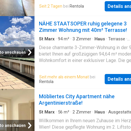
Das Objekt wird in vergeben und kann nach e
Monate; Gesamtmiete (inkl. BK, Lift sowie St
Details a
Seit 2 Tagen
bei
Rentola
Wünschen entsprechend adaptiert/renoviert
€ Kaution: € 16.200,- / Provision: 3 BMM + 2
Vergebührung: € (1% des Gesamtbruttomiet
NÄHE STAATSOPER ruhig gelegene 3
Zimmer Wohnung mit 40m² Terrasse!
St Marx
·
94
m²
·
3
Zimmer
·
Haus
·
Terrasse
·
Ausgestattete Küche
Diese charmante 3-Zimmer-Wohnung in der 9
to anschauen
bietet Ihnen auf großzügigen 94,64 m² mode
Wohnkomfort in einer exklusiver Lage. Die g
Wohnung besticht durch eine durchdachte
Raumaufteilung, die Ihnen viel Platz zum Woh
Seit mehr als einem Monat
bei
Details a
und Entspannen bietet. Das helle Wohnzimme
Rentola
Zugang zur uneinsehbaren, sonnigen Terrasse
zu gemütlichen Stunden im Freien ein – Ihr p
Möbliertes City Apartment nähe
Refugium über den Dächern Wiens. Das
Argentinierstraße!
Badezimmer ist mit einem Fenster ausgestat
bietet sowohl eine Badewanne als auch eine
St Marx
·
56
m²
·
2
Zimmer
·
Haus
·
Ausgestatt
Küche
– perfekt für individuelle Wellness-Momente
Willkommen in Ihrem neuen Zuhause im Herz
Wohnzimmer mit Ausgang auf die 40m² Terr
to anschauen
Wien! Diese gepflegte Wohnung im 2. Liftst