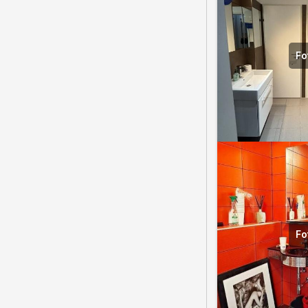
Fo
Fo