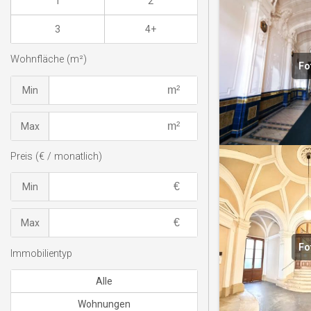
1
2
3
4+
Wohnfläche (m²)
Fo
Min
Max
Preis (€ / monatlich)
Min
Max
Fo
Immobilientyp
Alle
Wohnungen