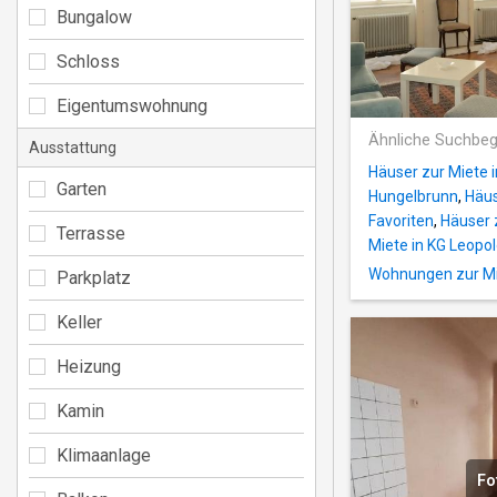
Bungalow
Schloss
Eigentumswohnung
Ähnliche Suchbeg
Ausstattung
Häuser zur Miete i
Garten
Hungelbrunn
,
Häus
Favoriten
,
Häuser 
Terrasse
Miete in KG Leopo
Wohnungen zur Mi
Parkplatz
Keller
Heizung
Kamin
Klimaanlage
Fo