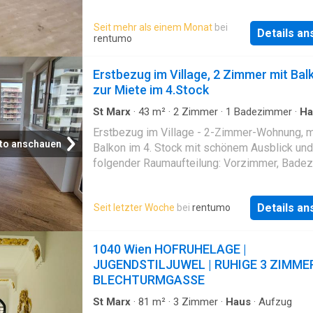
sowie perfekten Verkehrsanbindungen wie d
vermietet wird auf 7 Jahre Kündigungsverzich
Station Vorgartenstraße, U2-Station Messe-P
Seit mehr als einem Monat
bei
Jahr; Kündigungsfrist: 3 Monate; Gesamtmiete
Details a
sowie die Linien 11A, 11B, 82A, N81 + N25 si
rentumo
BK, Lift sowie Steuern): € 9.923,- Kaution: € 
unmittelbarer Nähe
/ Provision: 3 BMM inkl. USt Vergebührung: €
Erstbezug im Village, 2 Zimmer mit Bal
des Gesamtbrut
zur Miete im 4.Stock
St Marx
·
43
m²
·
2
Zimmer
·
1
Badezimmer
·
Ha
Balkon
Erstbezug im Village - 2-Zimmer-Wohnung, m
to anschauen
Balkon im 4. Stock mit schönem Ausblick und
folgender Raumaufteilung: Vorzimmer, Bade
mit Wanne und Wc, Wohnzimmer mit einer
kompletter Küche, die noch ausgestattet wird
Details a
Seit letzter Woche
bei
rentumo
Abstellraum, Schlafzimmer. Den schönen Bal
kann man von beiden Zimmern erreichen. Fo
Annehmlichkeiten bietet das Projekt
1040 Wien HOFRUHELAGE |
JUGENDSTILJUWEL | RUHIGE 3 ZIMMER
BLECHTURMGASSE
St Marx
·
81
m²
·
3
Zimmer
·
Haus
·
Aufzug