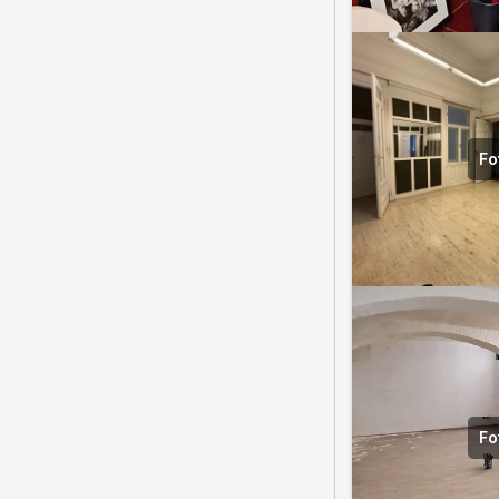
Fo
Fo