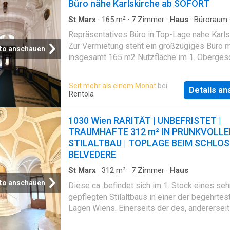
Büro nähe Karlskirche ab SOFORT
St Marx
·
165
m²
·
7
Zimmer
·
Haus
·
Büroraum
Aufzug
Repräsentatives Büro in Top-Lage nahe Karls
Zur Vermietung steht ein großzügiges Büro m
to anschauen
insgesamt 165 m2 Nutzfläche im 1. Oberges
das allein oder auch durch die mögliche
Zusammenlegung einer weiteren, danebenli
Seit mehr als einem Monat
bei
Details a
Einheiten besonders viel Platz und Flexibilität
Rentola
Darüber hinaus ist dieses (und auch das and
Büro) mit WC's und einer Küche ausgestattet.
1030 Wien RARITÄT | UNBEFRISTET |
Die Lage besticht durch eine hervorragende
TRAUMHAFTE 312 m² IN PRUNKVOLL
Infrastruktur und eine angenehme
STILALTBAU | TOPLAGE BEIM SCHLO
Arbeitsatmosphäre. Ideal für Unternehmen, d
BELVEDERE
auf ein repräsentatives Umfeld legen. Das R
liegt nur wenige Gehminuten von der Karlskir
St Marx
·
312
m²
·
7
Zimmer
·
Haus
der U1 (U-Bahn) Station Karlsplatz entfernt. T
to anschauen
Diese ca. befindet sich im 1. Stock eines seh
ruhigen Gegend, bietet sich also eine Vielzah
gepflegten Stilaltbaus in einer der begehrtes
sehr guten Verkehrsanbindungen (U1, U4, U2)
Lagen Wiens. Einerseits der des, andererseit
Konditionen: vermietet wird auf 7 Jahre
beim zeichnen dieses Objekt als Top-Immobi
Kündigungsverzicht: 1 Jahr; Kündigungsfrist: 