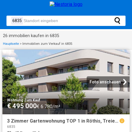
26 immobilien kaufen in 6835
Hauptseite
>
Immobilien zum Verkauf in 6835
Foto anschauen
Wohnung
·
Zum Kauf
€ 495 000
€ 6 780/m²
3 Zimmer Gartenwohnung TOP 1 in Röthis, Treietstraße
6835