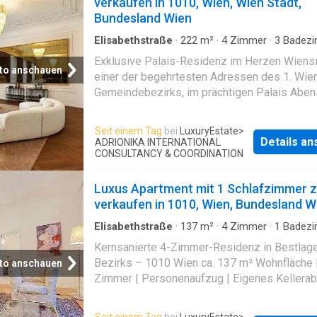
verkaufen in 1010, Wien, Wien Stadt,
anspruchsvolle Stadtbewohner. Fläche ca. 4
Bundesland Wien
Wohnfläche ca. 46,37 m2 Kellerfläche ca. 2,2
Elisabethstraße
·
222
m²
·
4
Zimmer
·
3
Badez
Bäder 1 WC 1 Keller 1
Wohnung
Exklusive Palais-Residenz im Herzen Wiens
to anschauen
einer der begehrtesten Adressen des 1. Wie
Gemeindebezirks, im prächtigen Palais Aben
Traun, präsentiert sich diese außergewöhnlic
Altbauwohnung als wahre Rarität. Bereits der
Seit einem Tag
bei
LuxuryEstate
>
imposante Eingangsbereich und das elegant
Details a
ADRIONIKA INTERNATIONAL
Treppenhaus versetzen den Betrachter in die
CONSULTANCY & COORDINATION
glanzvolle Epoche des 19. Jahrhunderts. Die s
sanierte Immobilie vereint auf einer großzüg
Luxus Apartment mit 1 Schlafzimmer 
Wohnfläche von ca. 222 m² im 1. Obergesch
verkaufen in 1010, Wien, Bundesland W
historische Eleganz mit erstklassigem mode
Elisabethstraße
·
137
m²
·
4
Zimmer
·
1
Badez
Wohnkomfort. Hohe Räume von über 4 Meter
Wohnung
·
Keller
·
Ausgestattete Küche
·
Aufz
Kernsanierte 4-Zimmer-Residenz in Bestlage
meisterhafte Stuckdecken und edles
Bezirks – 1010 Wien ca. 137 m² Wohnfläche 
Fischgrätparkett verleihen den lichtdurchflut
to anschauen
Zimmer | Personenaufzug | Eigenes Kellerabt
Räumen eine majestätische Atmosphäre. Da
einer der exklusivsten Adressen der Wiener
Raumkonzept umfasst insgesamt 4 Zimmer,
Innenstadt kommt diese repräsentative 4-Z
darunter ein beeindruckender Wohn- und
Seit einem Tag
bei
LuxuryEstate
>