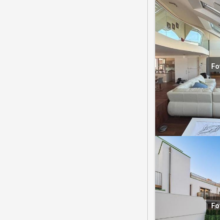
Fo
Fo