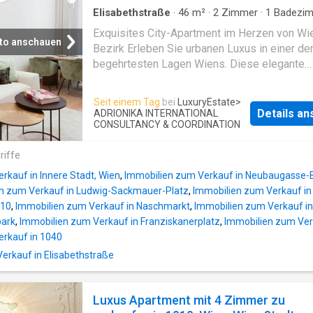
mit Stuck verzierte Decken, elegante Parket
Elisabethstraße
·
46
m²
·
2
Zimmer
·
1
Badezi
und eine Vielzahl von Ausstattungsmerkmalen
Wohnung
·
Keller
Exquisites City-Apartment im Herzen von Wi
kompromisslose Qualität bis ins kleinste Det
to anschauen
Bezirk Erleben Sie urbanen Luxus in einer de
widerspiegeln. Highlights der Ausstattung: 4
begehrtesten Lagen Wiens. Diese elegante
geräumige Schlafzimmer, 3 elegante Badezi
Wohnung besticht durch eine durchdachte
Badezimmer mit ebenerdiger Dusche, 2
Raumaufteilung und hochwertige Ausstattun
Badezimmer mit Badewanne und WC, 1 sepa
Seit einem Tag
bei
LuxuryEstate
>
einladenden Entrée gelangen Sie direkt in de
WC, großzügiger Wohn-/Essbereich mit offe
Details a
ADRIONIKA INTERNATIONAL
großzügigen Wohn- und Essbereich (24,11 m²
CONSULTANCY & COORDINATION
Designerküche – wohl eines der beeindruck
Herzstück der Wohnung. Das Schlafzimmer (
Wohnzimmer, die man sich vorstellen kann. B
riffe
m²) bildet mit seinem angeschlossenen En-s
mit
Bad den perfekten Rückzugsort. Das Apartme
rkauf in Innere Stadt, Wien
,
Immobilien zum Verkauf in Neubaugasse-
vollständig mit geschmackvollem Designermo
n zum Verkauf in Ludwig-Sackmauer-Platz
,
Immobilien zum Verkauf in
eingerichtet und profitiert durch die nordöstli
010
,
Immobilien zum Verkauf in Naschmarkt
,
Immobilien zum Verkauf i
Ausrichtung von einer hellen, freundlichen
park
,
Immobilien zum Verkauf in Franziskanerplatz
,
Immobilien zum Verk
Atmosphäre. Top-Lage: Direkt im historische
erkauf in 1040
Zentrum, in unmittelbarer Nähe zur Börse un
rkauf in Elisabethstraße
Palais Hansen Kempinski, genießen Sie
erstklassige urbane Lebensqualität. Die exze
Anbindung an die U-Bahn-Station Schottenrin
Luxus Apartment mit 4 Zimmer zu
diese Immobilie zur idealen Adresse für