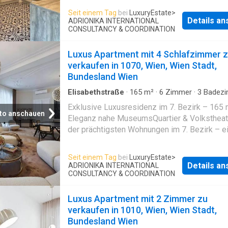
Badewanne) Anzahl Toiletten: 1 Balkonfläche: 
Atmosphäre versprüht. Direkt angeschlossen 
Seit einem Tag
bei
LuxuryEstate
>
m2 – voll ausgestattete und eingerichtete K
exklusive Master-Bereich, bestehend aus e
Details a
ADRIONIKA INTERNATIONAL
Fußbodenheizung – Klimaanlage – Badezimm
CONSULTANCY & COORDINATION
stilvollen Schlafzimmer und einem luxuriöse
Badewanne – Bad und Toilette getrennt –
Badezimmer en Suite. Ein separates Gäste-
Garagenplatz – Hervorragende Verkehrsanbi
sowie ein praktischer Wirtschaftsraum runde
Luxus Apartment mit 4 Schlafzimmer 
Gehminuten zum Praterstern (U1, U2, S-Bahn,
verkaufen in 1070, Wien, Wien Stadt,
Straßenbahnen O und 5) Preis für Garagenpla
Bundesland Wien
35.000 €
Elisabethstraße
·
165
m²
·
6
Zimmer
·
3
Badez
Wohnung
·
Garten
·
Balkon
Exklusive Luxusresidenz im 7. Bezirk – 165 
to anschauen
Eleganz nahe MuseumsQuartier & Volkstheate
der prächtigsten Wohnungen im 7. Bezirk – ei
an dem Wiener Tradition auf modernen Luxus t
Diese außergewöhnliche Residenz mit 165 
Seit einem Tag
bei
LuxuryEstate
>
Wohnfläche befindet sich in unmittelbarer N
Details a
ADRIONIKA INTERNATIONAL
1. Bezirk, eingebettet zwischen Wiens kultur
CONSULTANCY & COORDINATION
Schätzen und idyllischen Gärten. Beim Betret
Wohnung offenbart sich ein harmonisches
Luxus Apartment mit 2 Zimmer zu
Zusammenspiel von Raum, Licht und hochwer
verkaufen in 1010, Wien, Wien Stadt,
Innenausstattung. Die Wohnung besticht durc
Bundesland Wien