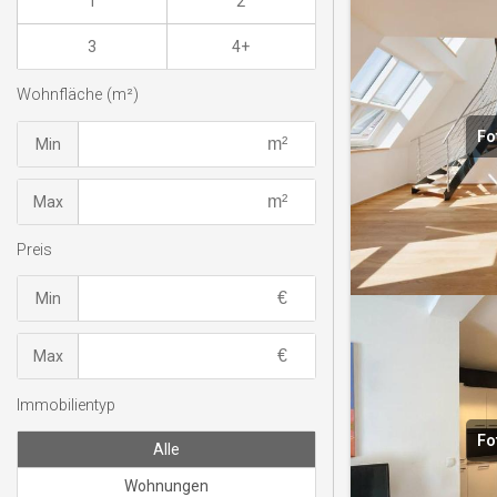
1
2
3
4+
Wohnfläche (m²)
Fo
Min
Max
Preis
Min
Max
Immobilientyp
Fo
Alle
Wohnungen