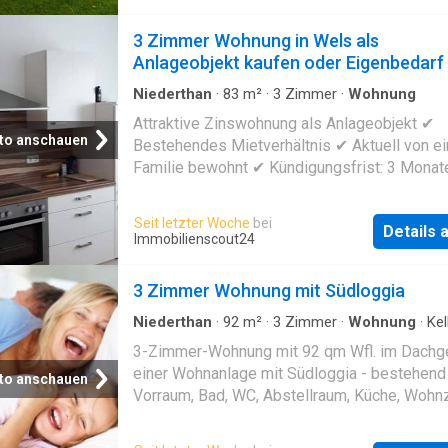
Wohnnutzfläche, verteilt auf zwei Ebenen, ent
kostengünstigen Immobilienversteigerungss
sich ein durchdachtes Raumkonzept, das
3 Zimmer Wohnung in Wels als
veröffentlichen. Sichern Sie sich jetzt diese
Großzügigkeit, Design und Funktionalität perf
Anlageobjekt kaufen oder Eigenbedarf
vereint. Eine Doppelgarage sowie zusätzlich
Nebenflächen bieten praktischen Stauraum u
Niederthan
·
83
m²
·
3
Zimmer
·
Wohnung
das Gesamtbild ab.Das Herzstück des Hause
Attraktive Zinswohnung als Anlageobjekt ✔
der beeindruckende, offen gestaltete Wohnbe
to anschauen
Bestehendes Mietverhältnis ✔ Aktuell von ei
Großzügige Fensterfronten sorgen für ein
Familie bewohnt ✔ Kündigungsfrist: 3 Monat
lichtdurchflutetes Ambiente, während der ele
Eigenbedarf
Kamin eine warme, stilvolle Atmosphäre schaf
Seit letzter Woche
bei
moderne Designküche mit Kochinsel fügt sic
Details
Immobilienscout24
in den Wohn- und Essbereich ein – ein Ort, d
Leben, Genießen und Zusammensein einlädt.
3 Zimmer Wohnung mit Südloggia
Erdgeschoss erwarten Sie neben einem einl
Eingangsbereich mit clever integrie
Niederthan
·
92
m²
·
3
Zimmer
·
Wohnung
·
Kel
Aufzug
3-Zimmer-Wohnung mit 92 qm Wfl. im Dach
einer Wohnanlage mit Südloggia - bestehend
to anschauen
Vorraum, Bad, WC, Abstellraum, Küche, Wohn
Schlafzimmer, Kinderzimmer und Südloggia -
Kellerabteil und Kfz-Abstellplatz, Lift ist vo