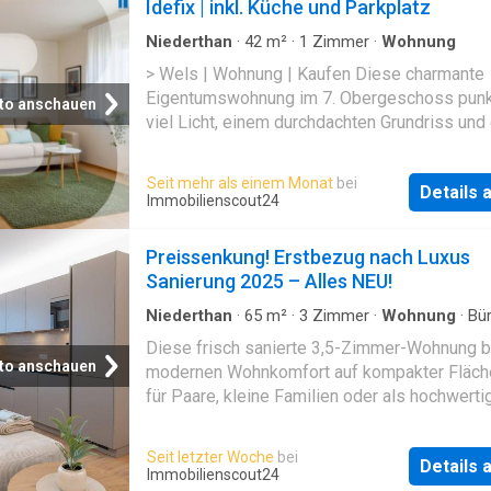
Idefix | inkl. Küche und Parkplatz
Niederthan
·
42
m²
·
1
Zimmer
·
Wohnung
> Wels | Wohnung | Kaufen Diese charmante
Eigentumswohnung im 7. Obergeschoss punk
to anschauen
viel Licht, einem durchdachten Grundriss und 
Lage, die überzeugt. Auf rund 42 m² entfaltet
Wohngefühl, das sowohl Singles begeistert a
Seit mehr als einem Monat
bei
Details
für Anleger spannend ist.Bereits beim Eintret
Immobilienscout24
sich: Hier wurde mitgedacht. Der Vorraum ist 
Kästen und Garderobe ausgestattet – praktis
Preissenkung! Erstbezug nach Luxus
ordentlich, sofort nutzbar.Der Wohnbereich bi
Sanierung 2025 – Alles NEU!
Raum für Ihre Ideen. Ob gemütliche Leseecke
stilvoller Wohnraum oder clever kombinierte
Niederthan
·
65
m²
·
3
Zimmer
·
Wohnung
·
Bü
Aufzug
und Schlafbereich – Sie gestalten hier Ihre g
Diese frisch sanierte 3,5-Zimmer-Wohnung b
persönliche Wohlfühlzone. Die bestehende K
to anschauen
modernen Wohnkomfort auf kompakter Fläche
Essplatz ist sofort einsatzbereit und macht 
für Paare, kleine Familien oder als hochwerti
Kochen und Genießen. Ein echtes Highlight is
Anlage.Der Erstbezug nach umfassender San
westlich ausgerichtete Loggia: der perfekte P
Jahr 2025 sorgt für ein neuwertiges Wohngef
Seit letzter Woche
bei
entspannte Abendstunden oder den Kaffee in
Details
kombiniert mit einer praktischen Raumaufteil
Immobilienscout24
Abendsonne.Das Badezimmer mit Badewanne