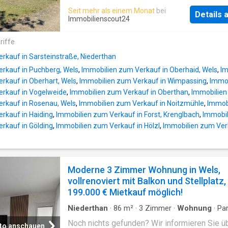
Solarunterstützung und ausgestattet mit eine
Funktionalität und bester Lage.Die Wohnung 
Seit mehr als einem Monat
bei
komfortablen Wohnraumlüftung mit
Details
über zwei helle und freundliche Zimmer, die 
Immobilienscout24
Wärmerückgewinnung – für frische Luft in all
vielfältige Gestaltungsmöglichkeiten bieten 
Räumen bei niedrigen Energiekosten. Die Ke
als gemütliches Wohnzimmer, praktisches
riffe
sprechen für sich (HWB 25, Klasse B / fGEE 0
Arbeitszimmer oder behagliches Schlafzimme
Klasse A).EckdatenWohnfläche: ca. 80 m² (79
rkauf in Sarsteinstraße, Niederthan
Teilrenovierung verleiht der Immobilie eine
m²)Zimmer: 3 (
rkauf in Puchberg, Wels
,
Immobilien zum Verkauf in Oberhaid, Wels
,
Im
und gepflegten Charakter, sodass Sie nur noc
rkauf in Oberhart, Wels
,
Immobilien zum Verkauf in Wimpassing
,
Immob
persönliche Note hinzufügen müssen.Genieß
erkauf in Vogelweide
,
Immobilien zum Verkauf in Oberthan
,
Immobilien
entspannte Stunden auf dem Balkon, der Ihne
rkauf in Rosenau, Wels
,
Immobilien zum Verkauf in Noitzmühle
,
Immob
Rückzugsort im Freien bietet und zu gemütli
rkauf in Haiding
,
Immobilien zum Verkauf in Forst, Krenglbach
,
Immobil
Abenden einlädt. Für Komfort sorgt zudem e
rkauf in Gölding
,
Immobilien zum Verkauf in Hölzl
,
Immobilien zum Verk
Garage, die Ihnen sicheren Stellplatz für Ihr 
garantiert. Die Zentralheizung sorgt für woh
an kalten Tagen, während der Personenaufzu
Alltag erleichtert und Barrierefreiheit gewährl
Moderne 3 Zimmer Wohnung in Wels,
Hochwertige Doppel- bzw. Mehrfachverglasu
vollrenoviert mit Balkon und Stellplatz,
für
199.000 € Mietkauf möglich!
Niederthan
·
86
m²
·
3
Zimmer
·
Wohnung
·
Par
Balkon
Noch nichts gefunden? Wir informieren Sie ü
to anschauen