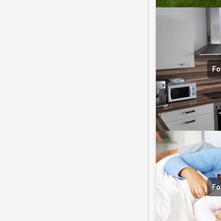
Fo
Fo