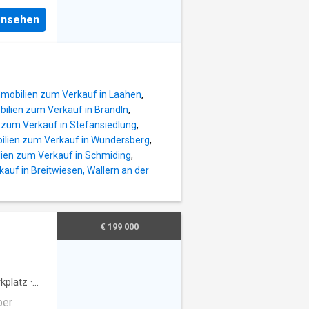
r
verfügt
 ansehen
Ihnen
en
– sei es
nnwerte
,74,
r. Die
,98
n modernen
mobilien zum Verkauf in Laahen
,
h Ihre
ilien zum Verkauf in Brandln
,
en Sie
 zum Verkauf in Stefansiedlung
,
n einen
ilien zum Verkauf in Wundersberg
,
chen
ien zum Verkauf in Schmiding
,
ine
auf in Breitwiesen, Wallern an der
Fahrzeug
lige Wärme
g den
eistet.
€ 199 000
ng sorgt
kplatz
·
ber