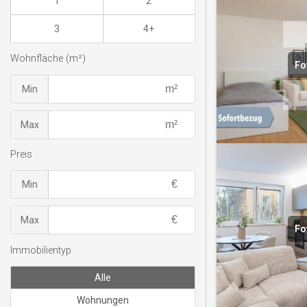
1
2
3
4+
Wohnfläche (m²)
Fo
Min
Max
Preis
Min
Max
Fo
Immobilientyp
Alle
Wohnungen