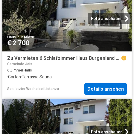
Foto anschauen
Haus
·
Zur Miete
€ 2 700
Zu Vermieten 6 Schlafzimmer Haus Burgenland Burgenland DS104537650
Gemeinde Jois
6
Zimmer
Haus
·
Garten
·
Terrasse
·
Sauna
Details ansehen
Seit letzter Woche
bei
Listanza
Foto anschauen