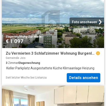
Foto anschauen
Etagenwohnung
·
Zur Miete
€ 1 097
Zu Vermieten 3 Schlafzimmer Wohnung Burgenland Burgenland DS104683895
Gemeinde Jois
3
Zimmer
Etagenwohnung
·
Keller
·
Parkplatz
·
Ausgestattete Küche
·
Klimaanlage
·
Heizung
Details ansehen
Seit letzter Woche
bei
Listanza