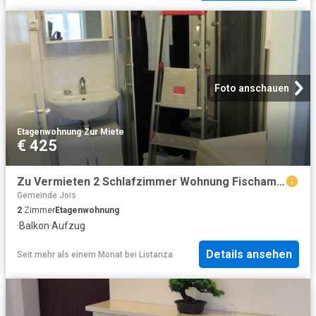
Foto anschauen
Etagenwohnung
·
Zur Miete
€ 425
Zu Vermieten 2 Schlafzimmer Wohnung Fischamend AUT DS103489939
Gemeinde Jois
2
Zimmer
Etagenwohnung
·
Balkon
·
Aufzug
Details ansehen
Seit mehr als einem Monat
bei
Listanza