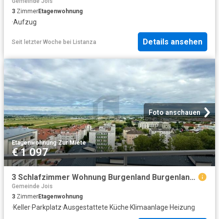
Gemeinde Jois
3
Zimmer
Etagenwohnung
·
Aufzug
Details ansehen
Seit letzter Woche
bei
Listanza
Foto anschauen
Etagenwohnung
·
Zur Miete
€ 1 097
3 Schlafzimmer Wohnung Burgenland Burgenland 104683895
Gemeinde Jois
3
Zimmer
Etagenwohnung
·
Keller
·
Parkplatz
·
Ausgestattete Küche
·
Klimaanlage
·
Heizung