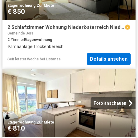
Etagenwohnung
·
Zur Miete
€ 850
2 Schlafzimmer Wohnung Niederösterreich Niederösterreich 104642207
Gemeinde Jois
2
Zimmer
Etagenwohnung
·
Klimaanlage
·
Trockenbereich
Details ansehen
Seit letzter Woche
bei
Listanza
Foto anschauen
Etagenwohnung
·
Zur Miete
€ 810