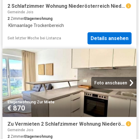
2 Schlafzimmer Wohnung Niederösterreich Niederösterreich 104642201
Gemeinde Jois
2
Zimmer
Etagenwohnung
·
Klimaanlage
·
Trockenbereich
Details ansehen
Seit letzter Woche
bei
Listanza
Foto anschauen
Etagenwohnung
·
Zur Miete
€ 870
Zu Vermieten 2 Schlafzimmer Wohnung Niederösterreich Niederösterreich DS104642383
Gemeinde Jois
2
Zimmer
Etagenwohnung