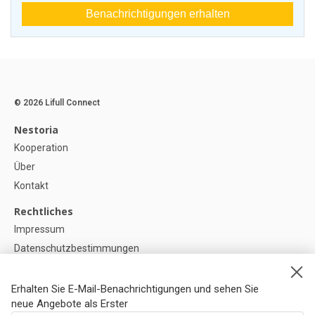
Benachrichtigungen erhalten
© 2026 Lifull Connect
Nestoria
Kooperation
Über
Kontakt
Rechtliches
Impressum
Datenschutzbestimmungen
Politik zur Verwendung von Cookies
Cookie-Einstellunge
Erhalten Sie E-Mail-Benachrichtigungen und sehen Sie
neue Angebote als Erster
Hilfe