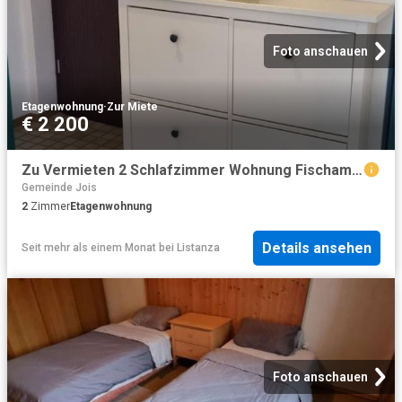
Foto anschauen
Etagenwohnung
·
Zur Miete
€ 2 200
Zu Vermieten 2 Schlafzimmer Wohnung Fischamend Fischamend DS103324601
Gemeinde Jois
2
Zimmer
Etagenwohnung
Details ansehen
Seit mehr als einem Monat
bei
Listanza
Foto anschauen