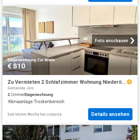
Foto anschauen
Etagenwohnung
·
Zur Miete
€ 810
Zu Vermieten 2 Schlafzimmer Wohnung Niederösterreich Niederösterreich DS104642201
Gemeinde Jois
2
Zimmer
Etagenwohnung
·
Klimaanlage
·
Trockenbereich
Details ansehen
Seit letzter Woche
bei
Listanza