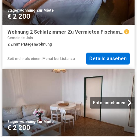
Etagenwohnung
·
Zur Miete
€ 2 200
Wohnung 2 Schlafzimmer Zu Vermieten Fischamend Fischamend 2200 ES103324601
Gemeinde Jois
2
Zimmer
Etagenwohnung
Details ansehen
Seit mehr als einem Monat
bei
Listanza
Foto anschauen
Etagenwohnung
·
Zur Miete
€ 2 200