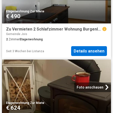
Etagenwohnung
·
Zur Miete
€ 490
Zu Vermieten 2 Schlafzimmer Wohnung Burgenland Burgenland DS104108624
Gemeinde Jois
2
Zimmer
Etagenwohnung
Details ansehen
Seit 3 Wochen
bei
Listanza
Foto anschauen
Etagenwohnung
·
Zur Miete
€ 624