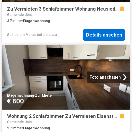
Zu Vermieten 3 Schlafzimmer Wohnung Neusiedl Am See AUT DS104005400
Gemeinde Jois
3
Zimmer
Etagenwohnung
Details ansehen
Seit einem Monat
bei
Listanza
Foto anschauen
Etagenwohnung
·
Zur Miete
€ 800
Wohnung 2 Schlafzimmer Zu Vermieten Eisenstadt AUT 800 ES103843931
Gemeinde Jois
2
Zimmer
Etagenwohnung