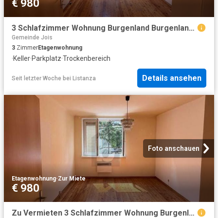
€ 980
3 Schlafzimmer Wohnung Burgenland Burgenland 104600347
Gemeinde Jois
3
Zimmer
Etagenwohnung
·
Keller
·
Parkplatz
·
Trockenbereich
Details ansehen
Seit letzter Woche
bei
Listanza
Foto anschauen
Etagenwohnung
·
Zur Miete
€ 980
Zu Vermieten 3 Schlafzimmer Wohnung Burgenland Burgenland DS104600347