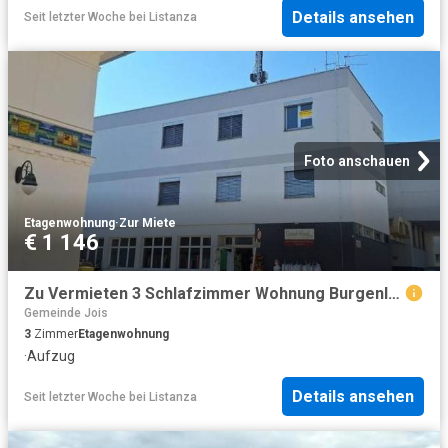
Details ansehen
Seit letzter Woche
bei
Listanza
Foto anschauen
Etagenwohnung
·
Zur Miete
€ 1 146
Zu Vermieten 3 Schlafzimmer Wohnung Burgenland Burgenland DS104683936
Gemeinde Jois
3
Zimmer
Etagenwohnung
·
Aufzug
Details ansehen
Seit letzter Woche
bei
Listanza