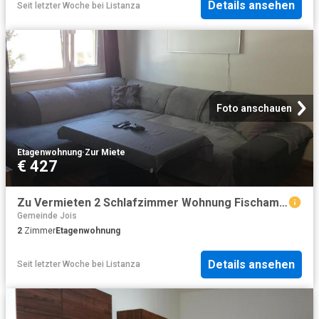
Details ansehen
Seit letzter Woche
bei
Listanza
Foto anschauen
Etagenwohnung
·
Zur Miete
€ 427
Zu Vermieten 2 Schlafzimmer Wohnung Fischamend AUT DS104600668
Gemeinde Jois
2
Zimmer
Etagenwohnung
Details ansehen
Seit letzter Woche
bei
Listanza