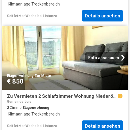
·
Klimaanlage
·
Trockenbereich
Details ansehen
Seit letzter Woche
bei
Listanza
Foto anschauen
Etagenwohnung
·
Zur Miete
€ 850
Zu Vermieten 2 Schlafzimmer Wohnung Niederösterreich Niederösterreich DS104642207
Gemeinde Jois
2
Zimmer
Etagenwohnung
·
Klimaanlage
·
Trockenbereich
Details ansehen
Seit letzter Woche
bei
Listanza