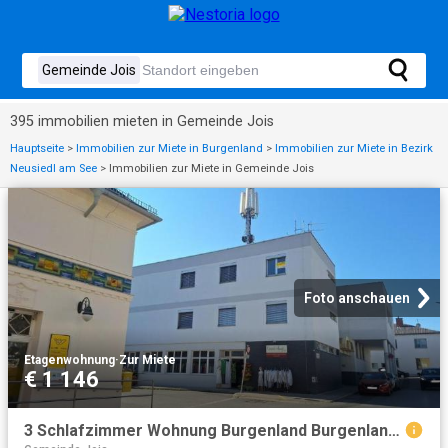
395 immobilien mieten in Gemeinde Jois
Hauptseite
>
Immobilien zur Miete in Burgenland
>
Immobilien zur Miete in Bezirk
Neusiedl am See
>
Immobilien zur Miete in Gemeinde Jois
Foto anschauen
Etagenwohnung
·
Zur Miete
€ 1 146
3 Schlafzimmer Wohnung Burgenland Burgenland 104683936