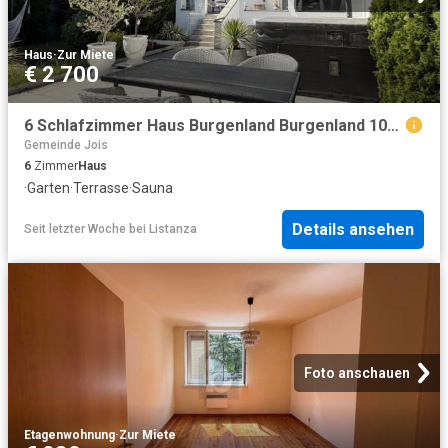
Haus
·
Zur Miete
€ 2 700
6 Schlafzimmer Haus Burgenland Burgenland 104537650
Gemeinde Jois
6
Zimmer
Haus
·
Garten
·
Terrasse
·
Sauna
Details ansehen
Seit letzter Woche
bei
Listanza
Foto anschauen
Etagenwohnung
·
Zur Miete