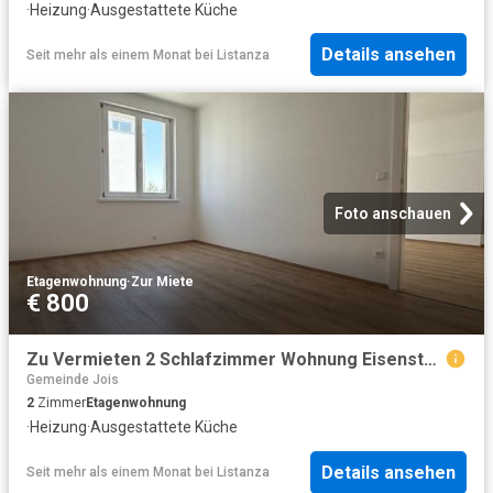
·
Heizung
·
Ausgestattete Küche
Details ansehen
Seit mehr als einem Monat
bei
Listanza
Foto anschauen
Etagenwohnung
·
Zur Miete
€ 800
Zu Vermieten 2 Schlafzimmer Wohnung Eisenstadt AUT DS103843931
Gemeinde Jois
2
Zimmer
Etagenwohnung
·
Heizung
·
Ausgestattete Küche
Details ansehen
Seit mehr als einem Monat
bei
Listanza