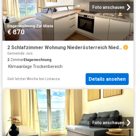
Foto anschauen
Etagenwohnung
·
Zur Miete
€ 870
2 Schlafzimmer Wohnung Niederösterreich Niederösterreich 104642383
Gemeinde Jois
2
Zimmer
Etagenwohnung
·
Klimaanlage
·
Trockenbereich
Details ansehen
Seit letzter Woche
bei
Listanza
Foto anschauen