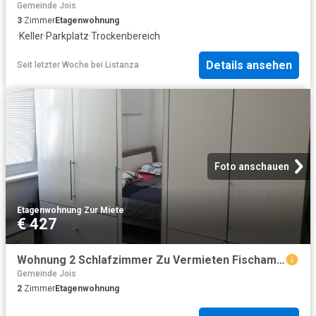
Gemeinde Jois
3
Zimmer
Etagenwohnung
·
Keller
·
Parkplatz
·
Trockenbereich
Details ansehen
Seit letzter Woche
bei
Listanza
Foto anschauen
Etagenwohnung
·
Zur Miete
€ 427
Wohnung 2 Schlafzimmer Zu Vermieten Fischamend AUT 427 ES104600668
Gemeinde Jois
2
Zimmer
Etagenwohnung