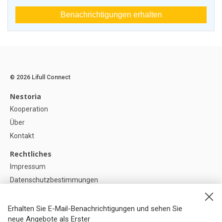
Benachrichtigungen erhalten
© 2026 Lifull Connect
Nestoria
Kooperation
Über
Kontakt
Rechtliches
Impressum
Datenschutzbestimmungen
Politik zur Verwendung von Cookies
Cookie-Einstellunge
Erhalten Sie E-Mail-Benachrichtigungen und sehen Sie
neue Angebote als Erster