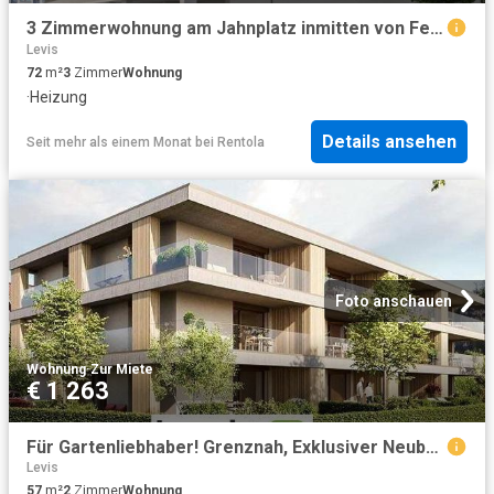
3 Zimmerwohnung am Jahnplatz inmitten von Feldkirch Erstbezug zu mieten Top A1.4
Levis
72
m²
3
Zimmer
Wohnung
·
Heizung
Details ansehen
Seit mehr als einem Monat
bei
Rentola
Foto anschauen
Wohnung
·
Zur Miete
€ 1 263
Für Gartenliebhaber! Grenznah, Exklusiver Neubau in Feldkrich Tosters
Levis
57
m²
2
Zimmer
Wohnung