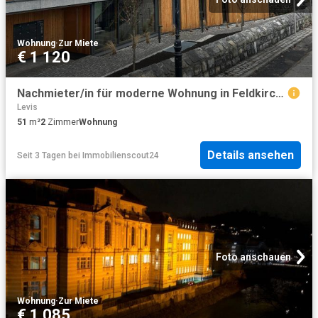
Wohnung
·
Zur Miete
€ 1 120
Nachmieter/in für moderne Wohnung in Feldkirch ab 01.09.2026 gesucht
Levis
51
m²
2
Zimmer
Wohnung
Details ansehen
Seit 3 Tagen
bei
Immobilienscout24
Foto anschauen
Wohnung
·
Zur Miete
€ 1 085