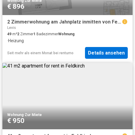
Wohnung
·
Zur Miete
€ 896
2 Zimmerwohnung am Jahnplatz inmitten von Feldkirch Erstbezug zu mieten Top A1.6
Levis
49
m²
2
Zimmer
1
Badezimmer
Wohnung
·
Heizung
Details ansehen
Seit mehr als einem Monat
bei
rentumo
Wohnung
·
Zur Miete
€ 950