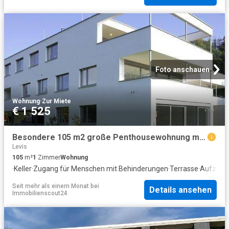
Foto anschauen
Wohnung
·
Zur Miete
€ 1 525
Besondere 105 m2 große Penthousewohnung mit 46 m2 großer Terrasse
Levis
105
m²
1
Zimmer
Wohnung
·
Keller
·
Zugang für Menschen mit Behinderungen
·
Terrasse
·
Aufzug
·
Seit mehr als einem Monat
bei
Details ansehen
Immobilienscout24