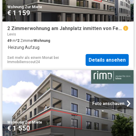
Wohnung
·
Zur Miete
€ 1 159
2 Zimmerwohnung am Jahnplatz inmitten von Feldkirch Erstbezug zu mieten Top A2.5
Levis
49
m²
2
Zimmer
Wohnung
·
Heizung
·
Aufzug
Seit mehr als einem Monat
bei
Details ansehen
Immobilienscout24
Foto anschauen
Wohnung
·
Zur Miete
€ 1 550