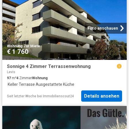
Foto anschauen
Wohnung
·
Zur Miete
€ 1 760
Sonnige 4 Zimmer Terrassenwohnung
Levis
97
m²
4
Zimmer
Wohnung
·
Keller
·
Terrasse
·
Ausgestattete Küche
Details ansehen
Seit letzter Woche
bei
Immobilienscout24