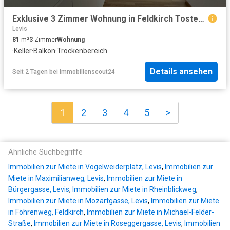
Exklusive 3 Zimmer Wohnung in Feldkirch Tosters mit wundervoller Aussicht
Levis
81
m²
3
Zimmer
Wohnung
·
Keller
·
Balkon
·
Trockenbereich
Details ansehen
Seit 2 Tagen
bei
Immobilienscout24
1
2
3
4
5
>
Ähnliche Suchbegriffe
Immobilien zur Miete in Vogelweiderplatz, Levis
,
Immobilien zur
Miete in Maximilianweg, Levis
,
Immobilien zur Miete in
Bürgergasse, Levis
,
Immobilien zur Miete in Rheinblickweg
,
Immobilien zur Miete in Mozartgasse, Levis
,
Immobilien zur Miete
in Föhrenweg, Feldkirch
,
Immobilien zur Miete in Michael-Felder-
Straße
,
Immobilien zur Miete in Roseggergasse, Levis
,
Immobilien