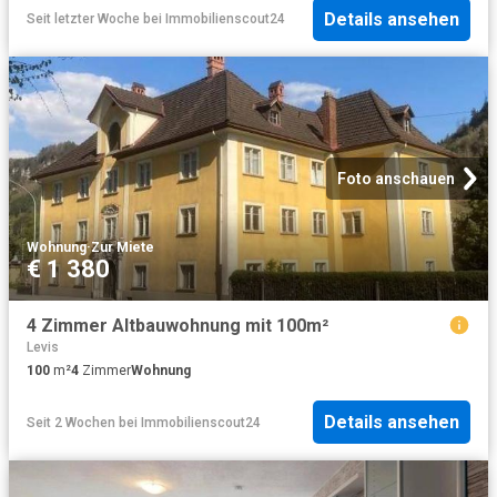
Details ansehen
Seit letzter Woche
bei
Immobilienscout24
Foto anschauen
Wohnung
·
Zur Miete
€ 1 380
4 Zimmer Altbauwohnung mit 100m²
Levis
100
m²
4
Zimmer
Wohnung
Details ansehen
Seit 2 Wochen
bei
Immobilienscout24