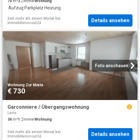
70
m²
3
Zimmer
Wohnung
·
Aufzug
·
Parkplatz
·
Heizung
Seit mehr als einem Monat
bei
Details ansehen
Immobilienscout24
Foto anschauen
Wohnung
·
Zur Miete
€ 730
Garconniere / Übergangswohnung
Levis
36
m²
1
Zimmer
Wohnung
Seit mehr als einem Monat
bei
Details ansehen
Immobilienscout24