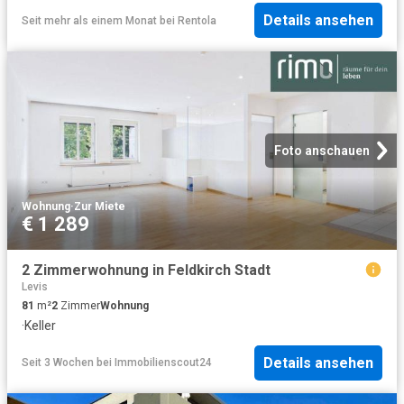
Details ansehen
Seit mehr als einem Monat
bei
Rentola
Foto anschauen
Wohnung
·
Zur Miete
€ 1 289
2 Zimmerwohnung in Feldkirch Stadt
Levis
81
m²
2
Zimmer
Wohnung
·
Keller
Details ansehen
Seit 3 Wochen
bei
Immobilienscout24