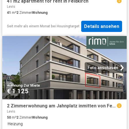
41 m2 apartment for rent in Feldkirch
Levis
41
m²
2
Zimmer
Wohnung
Details ansehen
Seit mehr als einem Monat
bei
Housingtarget
Foto anschauen
Wohnung
·
Zur Miete
€ 1 125
2 Zimmerwohnung am Jahnplatz inmitten von Feldkirch Erstbezug zu mieten Top A1.6
Levis
50
m²
2
Zimmer
Wohnung
·
Heizung