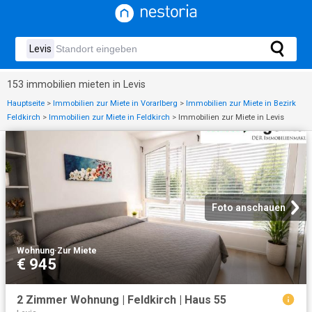
153 immobilien mieten in Levis
Hauptseite
>
Immobilien zur Miete in Vorarlberg
>
Immobilien zur Miete in Bezirk
Feldkirch
>
Immobilien zur Miete in Feldkirch
>
Immobilien zur Miete in Levis
Foto anschauen
Wohnung
·
Zur Miete
€ 945
2 Zimmer Wohnung | Feldkirch | Haus 55