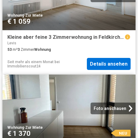
Wohnung
·
Zur Miete
€ 1 059
Kleine aber feine 3 Zimmerwohnung in Feldkirch Rappenwald
Levis
53
m²
3
Zimmer
Wohnung
Seit mehr als einem Monat
bei
Details ansehen
Immobilienscout24
Foto anschauen
Wohnung
·
Zur Miete
€ 1 370
NEU