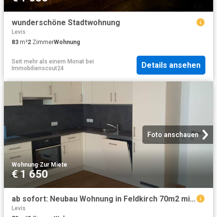
wunderschöne Stadtwohnung
Levis
83
m²
2
Zimmer
Wohnung
Seit mehr als einem Monat
bei
Details ansehen
Immobilienscout24
Foto anschauen
Wohnung
·
Zur Miete
€ 1 650
ab sofort: Neubau Wohnung in Feldkirch 70m2 mit Tiefgarage
Levis