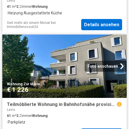
Levis
41
m²
2
Zimmer
Wohnung
·
Heizung
·
Ausgestattete Küche
Seit mehr als einem Monat
bei
Details ansehen
Immobilienscout24
Foto anschauen
Wohnung
·
Zur Miete
€ 1 226
Teilmöblierte Wohnung in Bahnhofsnähe provisionsfrei
Levis
61
m²
2
Zimmer
Wohnung
·
Parkplatz