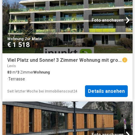
Foto anschauen
Wohnung
·
Zur Miete
€ 1 518
Viel Platz und Sonne! 3 Zimmer Wohnung mit großer Terrasse in Tosters, GRENZNAH!
Levis
83
m²
3
Zimmer
Wohnung
·
Terrasse
Details ansehen
Seit letzter Woche
bei
Immobilienscout24
Foto anschauen