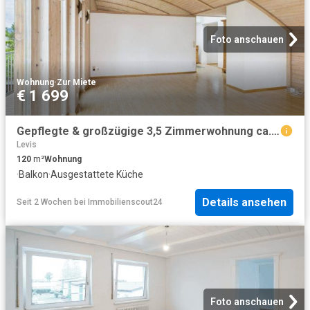
Foto anschauen
Wohnung
·
Zur Miete
€ 1 699
Gepflegte & großzügige 3,5 Zimmerwohnung ca. 120m² in Feldkirch Gisingen
Levis
120
m²
Wohnung
·
Balkon
·
Ausgestattete Küche
Details ansehen
Seit 2 Wochen
bei
Immobilienscout24
Foto anschauen