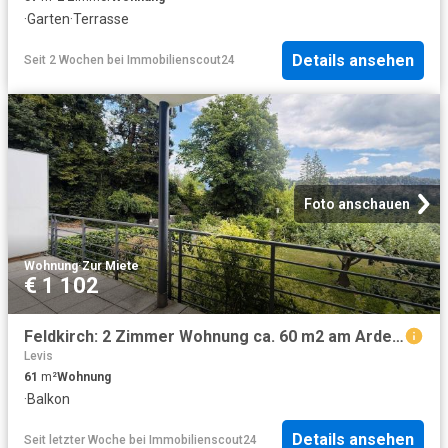
·
Garten
·
Terrasse
Details ansehen
Seit 2 Wochen
bei
Immobilienscout24
Foto anschauen
Wohnung
·
Zur Miete
€ 1 102
Feldkirch: 2 Zimmer Wohnung ca. 60 m2 am Ardetzenberg mit Blick über Feldkirch
Levis
61
m²
Wohnung
·
Balkon
Details ansehen
Seit letzter Woche
bei
Immobilienscout24