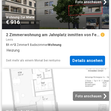
Foto anschauen
Wohnung
·
Zur Miete
€ 916
2 Zimmerwohnung am Jahnplatz inmitten von Feldkirch Erstbezug zu mieten Top A1.8
Levis
51
m²
2
Zimmer
1
Badezimmer
Wohnung
·
Heizung
Details ansehen
Seit mehr als einem Monat
bei
rentumo
Foto anschauen