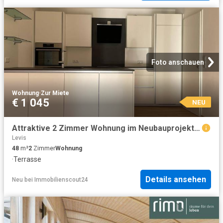
Foto anschauen
Wohnung
·
Zur Miete
€ 1 045
NEU
Attraktive 2 Zimmer Wohnung im Neubauprojekt Feldkirch Tosters
Levis
48
m²
2
Zimmer
Wohnung
·
Terrasse
Details ansehen
Neu
bei
Immobilienscout24