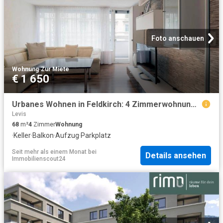
Foto anschauen
Wohnung
·
Zur Miete
€ 1 650
Urbanes Wohnen in Feldkirch: 4 Zimmerwohnung in der Bahnhofcity
Levis
68
m²
4
Zimmer
Wohnung
·
Keller
·
Balkon
·
Aufzug
·
Parkplatz
Seit mehr als einem Monat
bei
Details ansehen
Immobilienscout24