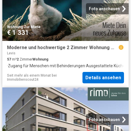
Foto anschauen
Wohnung
·
Zur Miete
€ 1 331
Moderne und hochwertige 2 Zimmer Wohnung mit Loggia und TG Platz
Levis
57
m²
2
Zimmer
Wohnung
·
Zugang für Menschen mit Behinderungen
·
Ausgestattete Küche
Seit mehr als einem Monat
bei
Details ansehen
Immobilienscout24
Foto anschauen