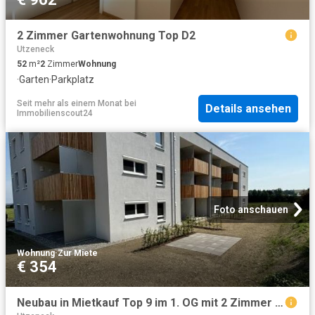
2 Zimmer Gartenwohnung Top D2
Utzeneck
52
m²
2
Zimmer
Wohnung
·
Garten
·
Parkplatz
Seit mehr als einem Monat
bei
Details ansehen
Immobilienscout24
Foto anschauen
Wohnung
·
Zur Miete
€ 354
Neubau in Mietkauf Top 9 im 1. OG mit 2 Zimmer inkl. Carport