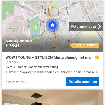
Foto anschauen
Wohnung
·
Zur Miete
€ 980
AKTUALISIERT
WOW ! YOUNG + STYLISCH Mietwohnung mit mega großer Dachterrasse !
Utzeneck
85
m²
3
Zimmer
1
Badezimmer
Wohnung
·
Heizung
·
Zugang für Menschen mit Behinderungen
·
Terrasse
·
Ausge
Details ansehen
Neu
bei
rentumo