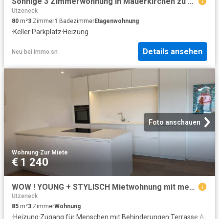
Sonnige 3 Zimmerwohnung in Mauerkirchen zu vermieten
Utzeneck
80
m²
3
Zimmer
1
Badezimmer
Etagenwohnung
·
Keller
·
Parkplatz
·
Heizung
Details ansehen
Neu
bei
Immo.sn
Foto anschauen
Wohnung
·
Zur Miete
€ 1 240
WOW ! YOUNG + STYLISCH Mietwohnung mit mega großer Dachterrasse !
Utzeneck
85
m²
3
Zimmer
Wohnung
·
Heizung
·
Zugang für Menschen mit Behinderungen
·
Terrasse
·
Ausge