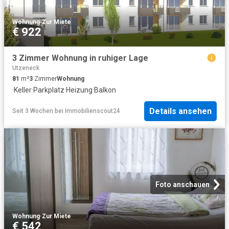
Wohnung
·
Zur Miete
€ 922
3 Zimmer Wohnung in ruhiger Lage
Utzeneck
81
m²
3
Zimmer
Wohnung
·
Keller
·
Parkplatz
·
Heizung
·
Balkon
Details ansehen
Seit 3 Wochen
bei
Immobilienscout24
Foto anschauen
Wohnung
·
Zur Miete
€ 542