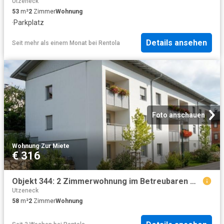
Utzeneck
53
m²
2
Zimmer
Wohnung
·
Parkplatz
Details ansehen
Seit mehr als einem Monat
bei
Rentola
Foto anschauen
Wohnung
·
Zur Miete
€ 316
Objekt 344: 2 Zimmerwohnung im Betreubaren Wohnen in 5251 Höhnhart Nr. 28, Top 1
Utzeneck
58
m²
2
Zimmer
Wohnung