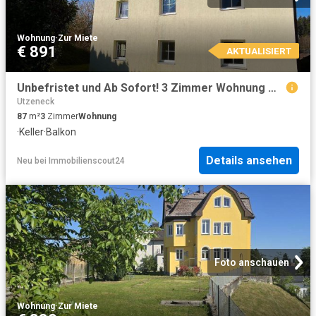
Wohnung
·
Zur Miete
€ 891
AKTUALISIERT
Unbefristet und Ab Sofort! 3 Zimmer Wohnung mit großem Balkon
Utzeneck
87
m²
3
Zimmer
Wohnung
·
Keller
·
Balkon
Details ansehen
Neu
bei
Immobilienscout24
Foto anschauen
Wohnung
·
Zur Miete