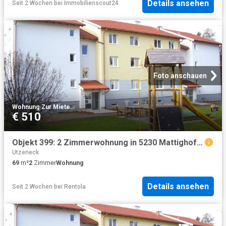
Details ansehen
Seit 2 Wochen
bei
Immobilienscout24
Foto anschauen
Wohnung
·
Zur Miete
€ 510
Objekt 399: 2 Zimmerwohnung in 5230 Mattighofen, Hofaustraße 10a, Top 9
Utzeneck
69
m²
2
Zimmer
Wohnung
Details ansehen
Seit 2 Wochen
bei
Rentola