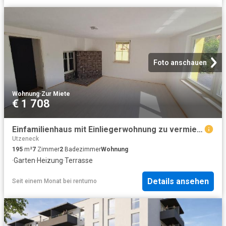
Foto anschauen
Wohnung
·
Zur Miete
€ 1 708
Einfamilienhaus mit Einliegerwohnung zu vermieten
Utzeneck
195
m²
7
Zimmer
2
Badezimmer
Wohnung
·
Garten
·
Heizung
·
Terrasse
Details ansehen
Seit einem Monat
bei
rentumo