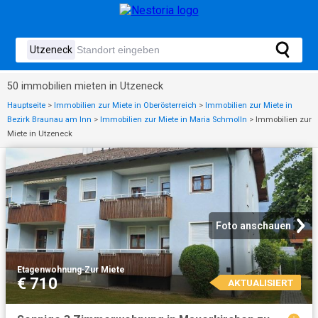
50 immobilien mieten in Utzeneck
Hauptseite
>
Immobilien zur Miete in Oberösterreich
>
Immobilien zur Miete in
Bezirk Braunau am Inn
>
Immobilien zur Miete in Maria Schmolln
>
Immobilien zur
Miete in Utzeneck
Foto anschauen
Etagenwohnung
·
Zur Miete
€ 710
AKTUALISIERT