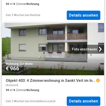
99
m²
4
Zimmer
Wohnung
Details ansehen
Seit 3 Wochen
bei
Rentola
Foto anschauen
Wohnung
·
Zur Miete
€ 966
Objekt 403: 4 Zimmerwohnung in Sankt Veit im Innkreis, St. Veit Nr. 56, Top 3
Utzeneck
99
m²
4
Zimmer
Wohnung
Details ansehen
Seit 3 Wochen
bei
Immobilienscout24