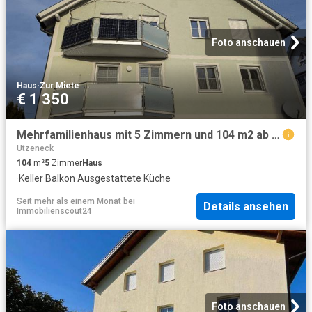
Foto anschauen
Haus
·
Zur Miete
€ 1 350
Mehrfamilienhaus mit 5 Zimmern und 104 m2 ab September 2026
Utzeneck
104
m²
5
Zimmer
Haus
·
Keller
·
Balkon
·
Ausgestattete Küche
Seit mehr als einem Monat
bei
Details ansehen
Immobilienscout24
Foto anschauen