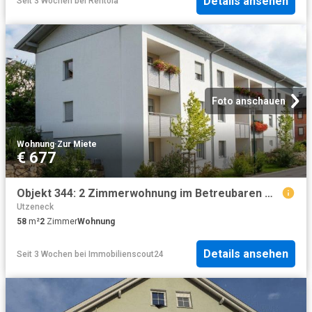
Details ansehen
Seit 3 Wochen
bei
Rentola
Foto anschauen
Wohnung
·
Zur Miete
€ 677
Objekt 344: 2 Zimmerwohnung im Betreubaren Wohnen in 5251 Höhnhart Nr. 28, Top 1
Utzeneck
58
m²
2
Zimmer
Wohnung
Details ansehen
Seit 3 Wochen
bei
Immobilienscout24