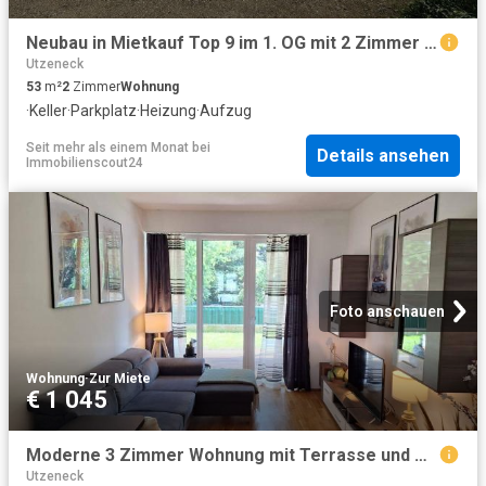
Neubau in Mietkauf Top 9 im 1. OG mit 2 Zimmer inkl. Carport
Utzeneck
53
m²
2
Zimmer
Wohnung
·
Keller
·
Parkplatz
·
Heizung
·
Aufzug
Seit mehr als einem Monat
bei
Details ansehen
Immobilienscout24
Foto anschauen
Wohnung
·
Zur Miete
€ 1 045
Moderne 3 Zimmer Wohnung mit Terrasse und Garten
Utzeneck