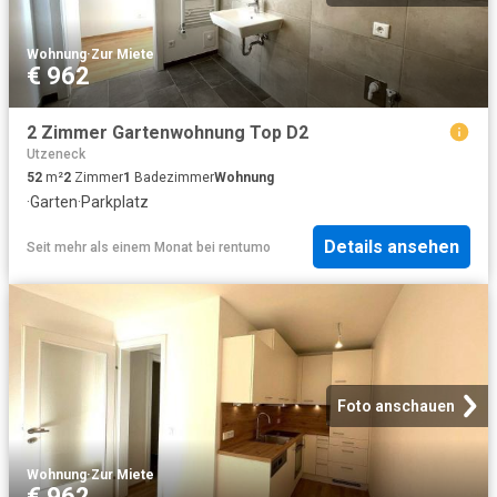
Wohnung
·
Zur Miete
€ 962
2 Zimmer Gartenwohnung Top D2
Utzeneck
52
m²
2
Zimmer
1
Badezimmer
Wohnung
·
Garten
·
Parkplatz
Details ansehen
Seit mehr als einem Monat
bei
rentumo
Foto anschauen
Wohnung
·
Zur Miete
€ 962