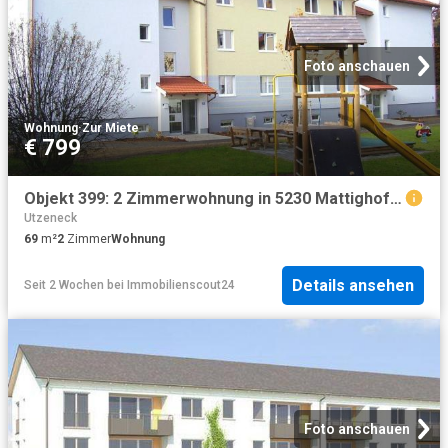
Foto anschauen
Wohnung
·
Zur Miete
€ 799
Objekt 399: 2 Zimmerwohnung in 5230 Mattighofen, Hofaustraße 10a, Top 9
Utzeneck
69
m²
2
Zimmer
Wohnung
Details ansehen
Seit 2 Wochen
bei
Immobilienscout24
Foto anschauen