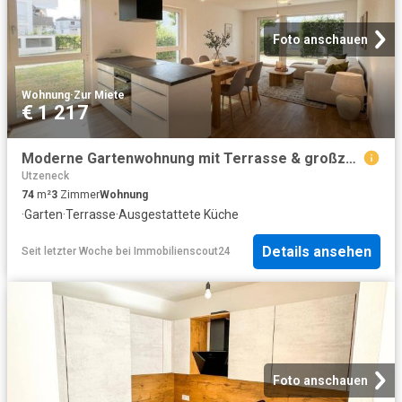
Foto anschauen
Wohnung
·
Zur Miete
€ 1 217
Moderne Gartenwohnung mit Terrasse & großzügigem Wohnbereich in Mattighofen
Utzeneck
74
m²
3
Zimmer
Wohnung
·
Garten
·
Terrasse
·
Ausgestattete Küche
Details ansehen
Seit letzter Woche
bei
Immobilienscout24
Foto anschauen