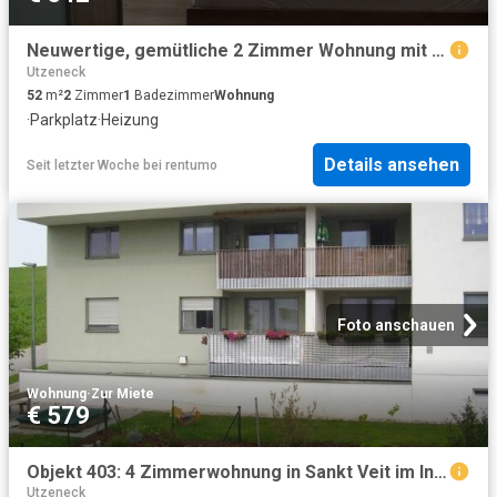
Neuwertige, gemütliche 2 Zimmer Wohnung mit Loggia, möblierter Küche und Carport Stellplatz in Maria Schmolln
Utzeneck
52
m²
2
Zimmer
1
Badezimmer
Wohnung
·
Parkplatz
·
Heizung
Details ansehen
Seit letzter Woche
bei
rentumo
Foto anschauen
Wohnung
·
Zur Miete
€ 579
Objekt 403: 4 Zimmerwohnung in Sankt Veit im Innkreis, St. Veit Nr. 56, Top 3
Utzeneck