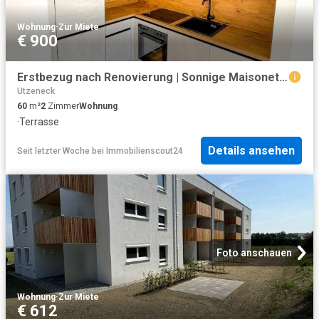
Wohnung
·
Zur Miete
€ 900
Erstbezug nach Renovierung | Sonnige Maisonette im Zentrum
Utzeneck
60
m²
2
Zimmer
Wohnung
·
Terrasse
Details ansehen
Seit letzter Woche
bei
Immobilienscout24
Foto anschauen
Wohnung
·
Zur Miete
€ 612