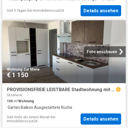
Details ansehen
Seit 5 Tagen
bei
Immobilienscout24
Foto anschauen
Wohnung
·
Zur Miete
€ 1 150
PROVISIONSFREIE LEISTBARE Stadtwohnung mit großen Balkon & Garten ab SOFORT zu beziehen!
Utzeneck
105
m²
Wohnung
·
Garten
·
Balkon
·
Ausgestattete Küche
Seit mehr als einem Monat
bei
Details ansehen
Immobilienscout24