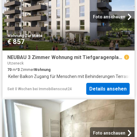
Foto anschauen
Wohnung
·
Zur Miete
€ 857
NEUBAU 3 Zimmer Wohnung mit Tiefgaragenplatz Fertigstellung Frühjahr 2027
Utzeneck
70
m²
3
Zimmer
Wohnung
·
Keller
·
Balkon
·
Zugang für Menschen mit Behinderungen
·
Terrasse
·
A
Details ansehen
Seit 0 Wochen
bei
Immobilienscout24
Foto anschauen