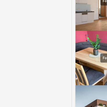
Fo
Fo