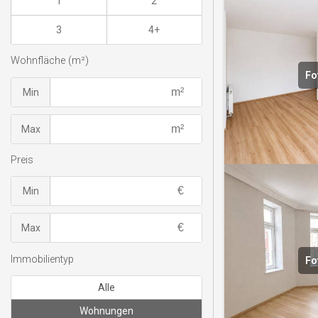
1
2
3
4+
Wohnfläche (m²)
Fo
Min
Max
Preis
Min
Max
Immobilientyp
Fo
Alle
Wohnungen