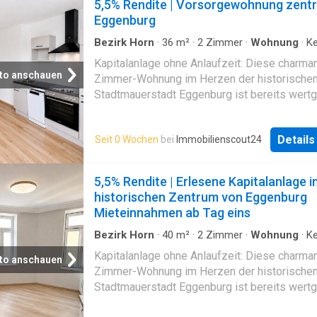
5,5% Rendite | Vorsorgewohnung zentra
Eggenburg
Bezirk Horn
·
36
m²
·
2
Zimmer
·
Wohnung
·
Ke
Ausgestattete Küche
Kapitalanlage ohne Anlaufzeit: Diese charma
to anschauen
Zimmer-Wohnung im Herzen der historische
Stadtmauerstadt Eggenburg ist bereits wertg
vermietet und liefert ab dem Tag der Überga
verlässliche Mieteinnahmen - ohne Leerstan
Detail
Seit 0 Wochen
bei
Immobilienscout24
und ohne Vermarktungsaufwand.DIE WOHNU
durchdachte Raumaufteilung macht diese Ein
Mietmarkt besonders gefragt: Den Mittelpunk
5,5% Rendite | Erlesene Kapitalanlage i
eine helle Wohnküche mit eingebauter Küche
historischen Zentrum von Eggenburg
inklusive sämtlicher Geräte. Ergänzt wird sie 
Mieteinnahmen ab Tag eins
freundliches Schlafzimmer, ein Badezimmer
sowie ein separates WC - eine Aufteilung, d
Bezirk Horn
·
40
m²
·
2
Zimmer
·
Wohnung
·
Ke
Ausgestattete Küche
Mietmarkt klar bevorzugt wird. Ein eigenes Ke
Kapitalanlage ohne Anlaufzeit: Diese charma
to anschauen
ist der Wohnung zugewiesen, Fahrradraum u
Zimmer-Wohnung im Herzen der historische
Kinderwagenabstellraum stehen als Allgemei
Stadtmauerstadt Eggenburg ist bereits wertg
zur Verfügung. Ein Glasfaseranschluss sorgt 
vermietet und liefert ab dem Tag der Überga
zeitgemäßes Highspeed-Internet - ein zun