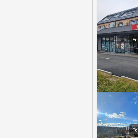
Fo
Fo