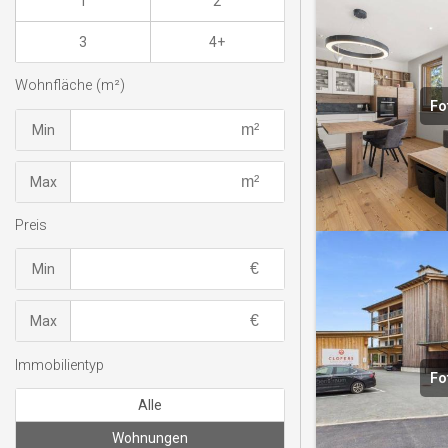
1
2
3
4+
Wohnfläche (m²)
Fo
Min
Max
Preis
Min
Max
Immobilientyp
Fo
Alle
Wohnungen