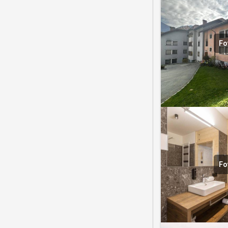
Fo
Fo