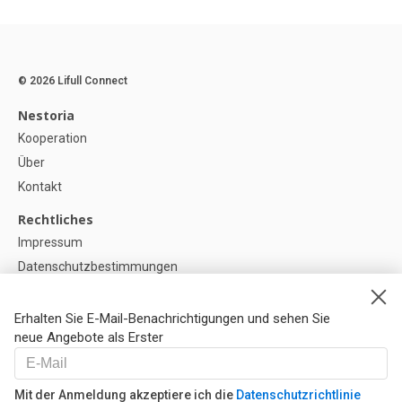
© 2026 Lifull Connect
Nestoria
Kooperation
Über
Kontakt
Rechtliches
Impressum
Datenschutzbestimmungen
Politik zur Verwendung von Cookies
Cookie-Einstellunge
Erhalten Sie E-Mail-Benachrichtigungen und sehen Sie
neue Angebote als Erster
Hilfe
FAQ
Mit der Anmeldung akzeptiere ich die
Datenschutzrichtlinie
Unsere Partner