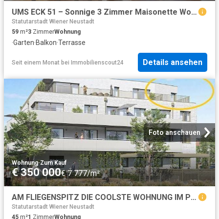
UMS ECK 51 – Sonnige 3 Zimmer Maisonette Wohnung mit Garten
Statutarstadt Wiener Neustadt
59
m²
3
Zimmer
Wohnung
·
Garten
·
Balkon
·
Terrasse
Details ansehen
Seit einem Monat
bei
Immobilienscout24
Foto anschauen
Wohnung
·
Zum Kauf
€ 350 000
€ 7 777/m²
AM FLIEGENSPITZ DIE COOLSTE WOHNUNG IM PROJEKT! | Kleinwohnung mit 2 Terrassen Skyline Wien & Sonnenuntergang | Provisionsfrei!
Statutarstadt Wiener Neustadt
45
m²
1
Zimmer
Wohnung