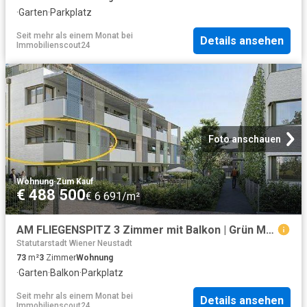
·
Garten
·
Parkplatz
Seit mehr als einem Monat
bei
Details ansehen
Immobilienscout24
Foto anschauen
Wohnung
·
Zum Kauf
€ 488 500
€ 6 691/m²
AM FLIEGENSPITZ 3 Zimmer mit Balkon | Grün Modern Nachhaltig | Provisionsfrei!
Statutarstadt Wiener Neustadt
73
m²
3
Zimmer
Wohnung
·
Garten
·
Balkon
·
Parkplatz
Seit mehr als einem Monat
bei
Details ansehen
Immobilienscout24