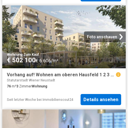
Foto anschauen
Wohnung
·
Zum Kauf
€ 502 100
€ 6 606/m²
Vorhang auf! Wohnen am oberen Hausfeld 1 2 3 Zimmer Traum T2.12
Statutarstadt Wiener Neustadt
76
m²
3
Zimmer
Wohnung
Details ansehen
Seit letzter Woche
bei
Immobilienscout24