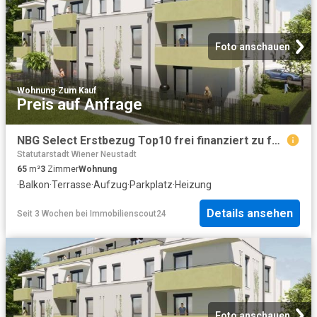
Foto anschauen
Wohnung
·
Zum Kauf
Preis auf Anfrage
NBG Select Erstbezug Top10 frei finanziert zu fairen Kosten Eigentum verfügbar Ende 3. Quartal 2027
Statutarstadt Wiener Neustadt
65
m²
3
Zimmer
Wohnung
·
Balkon
·
Terrasse
·
Aufzug
·
Parkplatz
·
Heizung
Details ansehen
Seit 3 Wochen
bei
Immobilienscout24
Foto anschauen