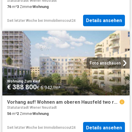
Statutarstadt Wiener Neustadt
76
m²
3
Zimmer
Wohnung
Details ansehen
Seit letzter Woche
bei
Immobilienscout24
Foto anschauen
Wohnung
·
Zum Kauf
€ 388 800
€ 6 942/m²
Vorhang auf! Wohnen am oberen Hausfeld two room apartment! T2.13
Statutarstadt Wiener Neustadt
56
m²
2
Zimmer
Wohnung
Details ansehen
Seit letzter Woche
bei
Immobilienscout24