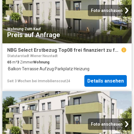
Foto anschauen
Wohnung
·
Zum Kauf
Preis auf Anfrage
NBG Select Erstbezug Top08 frei finanziert zu fairen Kosten Eigentum verfügbar Ende 3. Quartal 2027
Statutarstadt Wiener Neustadt
65
m²
3
Zimmer
Wohnung
·
Balkon
·
Terrasse
·
Aufzug
·
Parkplatz
·
Heizung
Details ansehen
Seit 3 Wochen
bei
Immobilienscout24
Foto anschauen