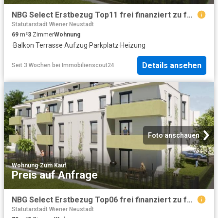
NBG Select Erstbezug Top11 frei finanziert zu fairen Kosten Eigentum verfügbar Ende 3. Quartal 2027
Statutarstadt Wiener Neustadt
69
m²
3
Zimmer
Wohnung
·
Balkon
·
Terrasse
·
Aufzug
·
Parkplatz
·
Heizung
Details ansehen
Seit 3 Wochen
bei
Immobilienscout24
Foto anschauen
Wohnung
·
Zum Kauf
Preis auf Anfrage
NBG Select Erstbezug Top06 frei finanziert zu fairen Kosten Eigentum verfügbar Ende 3. Quartal 2027
Statutarstadt Wiener Neustadt