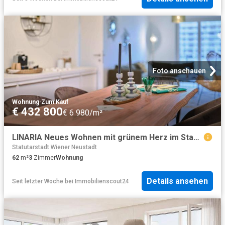
Foto anschauen
Wohnung
·
Zum Kauf
€ 432 800
€ 6 980/m²
LINARIA Neues Wohnen mit grünem Herz im Stadtquartier Oberes Hausfeld YOU2 T6.26
Statutarstadt Wiener Neustadt
62
m²
3
Zimmer
Wohnung
Details ansehen
Seit letzter Woche
bei
Immobilienscout24