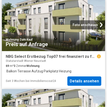
Foto anschauen
Wohnung
·
Zum Kauf
Preis auf Anfrage
NBG Select Erstbezug Top07 frei finanziert zu fairen Kosten Eigentum verfügbar Ende 3. Quartal 2027
Statutarstadt Wiener Neustadt
69
m²
3
Zimmer
Wohnung
·
Balkon
·
Terrasse
·
Aufzug
·
Parkplatz
·
Heizung
Details ansehen
Seit 3 Wochen
bei
Immobilienscout24