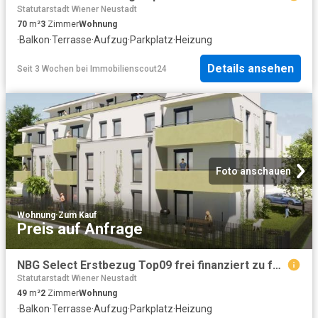
Statutarstadt Wiener Neustadt
70
m²
3
Zimmer
Wohnung
·
Balkon
·
Terrasse
·
Aufzug
·
Parkplatz
·
Heizung
Details ansehen
Seit 3 Wochen
bei
Immobilienscout24
Foto anschauen
Wohnung
·
Zum Kauf
Preis auf Anfrage
NBG Select Erstbezug Top09 frei finanziert zu fairen Kosten Eigentum verfügbar Ende 3. Quartal 2027
Statutarstadt Wiener Neustadt
49
m²
2
Zimmer
Wohnung
·
Balkon
·
Terrasse
·
Aufzug
·
Parkplatz
·
Heizung