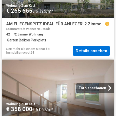
Wohnung
·
Zum Kauf
€ 265 665
€ 6 325/m²
AM FLIEGENSPITZ IDEAL FÜR ANLEGER! 2 Zimmer mit großem Balkon | Erstbezug & Provisionsfrei!
Statutarstadt Wiener Neustadt
42
m²
2
Zimmer
Wohnung
·
Garten
·
Balkon
·
Parkplatz
Seit mehr als einem Monat
bei
Details ansehen
Immobilienscout24
Foto anschauen
Wohnung
·
Zum Kauf
€ 358 000
€ 6 067/m²