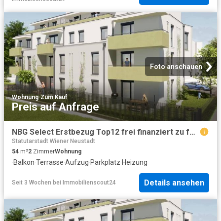
Foto anschauen
Wohnung
·
Zum Kauf
Preis auf Anfrage
NBG Select Erstbezug Top12 frei finanziert zu fairen Kosten Eigentum verfügbar Ende 3. Quartal 2027
Statutarstadt Wiener Neustadt
54
m²
2
Zimmer
Wohnung
·
Balkon
·
Terrasse
·
Aufzug
·
Parkplatz
·
Heizung
Details ansehen
Seit 3 Wochen
bei
Immobilienscout24