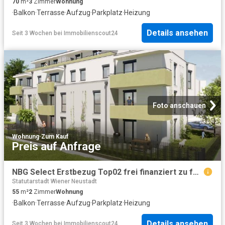
70
m²
3
Zimmer
Wohnung
·
Balkon
·
Terrasse
·
Aufzug
·
Parkplatz
·
Heizung
Details ansehen
Seit 3 Wochen
bei
Immobilienscout24
Foto anschauen
Wohnung
·
Zum Kauf
Preis auf Anfrage
NBG Select Erstbezug Top02 frei finanziert zu fairen Kosten Eigentum verfügbar Ende 3. Quartal 2027
Statutarstadt Wiener Neustadt
55
m²
2
Zimmer
Wohnung
·
Balkon
·
Terrasse
·
Aufzug
·
Parkplatz
·
Heizung
Details ansehen
Seit 3 Wochen
bei
Immobilienscout24