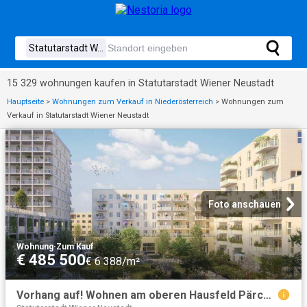
15 329 wohnungen kaufen in Statutarstadt Wiener Neustadt
Hauptseite
>
Wohnungen zum Verkauf in Niederösterreich
>
Wohnungen zum
Verkauf in Statutarstadt Wiener Neustadt
Foto anschauen
Wohnung
·
Zum Kauf
€ 485 500
€ 6 388/m²
Vorhang auf! Wohnen am oberen Hausfeld PärchenTraumWohnung T2.05