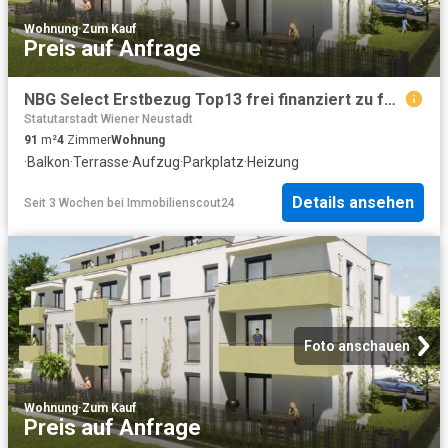
Wohnung
·
Zum Kauf
Preis auf Anfrage
NBG Select Erstbezug Top13 frei finanziert zu fairen Kosten Eigentum verfügbar Ende 3. Quartal 2027
Statutarstadt Wiener Neustadt
91
m²
4
Zimmer
Wohnung
·
Balkon
·
Terrasse
·
Aufzug
·
Parkplatz
·
Heizung
Details ansehen
Seit 3 Wochen
bei
Immobilienscout24
Foto anschauen
Wohnung
·
Zum Kauf
Preis auf Anfrage