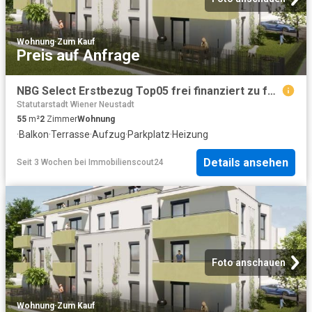
Wohnung
·
Zum Kauf
Preis auf Anfrage
NBG Select Erstbezug Top05 frei finanziert zu fairen Kosten Eigentum verfügbar Ende 3. Quartal 2027
Statutarstadt Wiener Neustadt
55
m²
2
Zimmer
Wohnung
·
Balkon
·
Terrasse
·
Aufzug
·
Parkplatz
·
Heizung
Details ansehen
Seit 3 Wochen
bei
Immobilienscout24
Foto anschauen
Wohnung
·
Zum Kauf