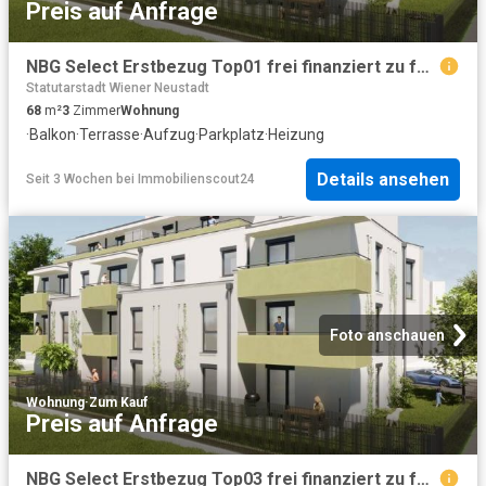
Preis auf Anfrage
NBG Select Erstbezug Top01 frei finanziert zu fairen Kosten Eigentum verfügbar Ende 3. Quartal 2027
Statutarstadt Wiener Neustadt
68
m²
3
Zimmer
Wohnung
·
Balkon
·
Terrasse
·
Aufzug
·
Parkplatz
·
Heizung
Details ansehen
Seit 3 Wochen
bei
Immobilienscout24
Foto anschauen
Wohnung
·
Zum Kauf
Preis auf Anfrage
NBG Select Erstbezug Top03 frei finanziert zu fairen Kosten Eigentum verfügbar Ende 3. Quartal 2027