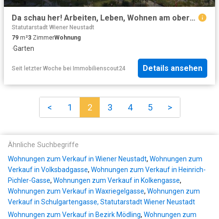
Da schau her! Arbeiten, Leben, Wohnen am oberen Hausfeld! Gartenwohnung! T4.02
Statutarstadt Wiener Neustadt
79
m²
3
Zimmer
Wohnung
·
Garten
Details ansehen
Seit letzter Woche
bei
Immobilienscout24
<
1
2
3
4
5
>
Ähnliche Suchbegriffe
Wohnungen zum Verkauf in Wiener Neustadt
,
Wohnungen zum
Verkauf in Volksbadgasse
,
Wohnungen zum Verkauf in Heinrich-
Pichler-Gasse
,
Wohnungen zum Verkauf in Kolkengasse
,
Wohnungen zum Verkauf in Waxriegelgasse
,
Wohnungen zum
Verkauf in Schulgartengasse, Statutarstadt Wiener Neustadt
Wohnungen zum Verkauf in Bezirk Mödling
,
Wohnungen zum