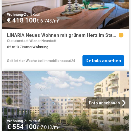
Wohnung
·
Zum Kauf
€ 418 100
€ 6 743/m²
LINARIA Neues Wohnen mit grünem Herz im Stadtquartier Oberes Hausfeld YOU2 T6.16
Statutarstadt Wiener Neustadt
62
m²
3
Zimmer
Wohnung
Details ansehen
Seit letzter Woche
bei
Immobilienscout24
Foto anschauen
Wohnung
·
Zum Kauf
€ 554 100
€ 7 013/m²