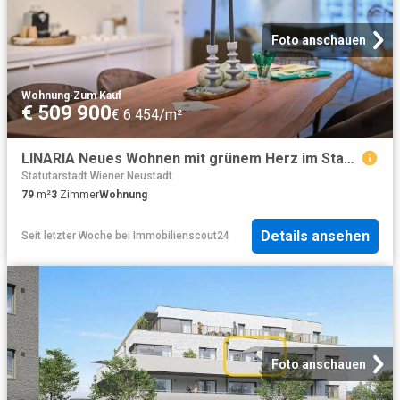
Foto anschauen
Wohnung
·
Zum Kauf
€ 509 900
€ 6 454/m²
LINARIA Neues Wohnen mit grünem Herz im Stadtquartier Oberes Hausfeld YOU2 T6.22
Statutarstadt Wiener Neustadt
79
m²
3
Zimmer
Wohnung
Details ansehen
Seit letzter Woche
bei
Immobilienscout24
Foto anschauen