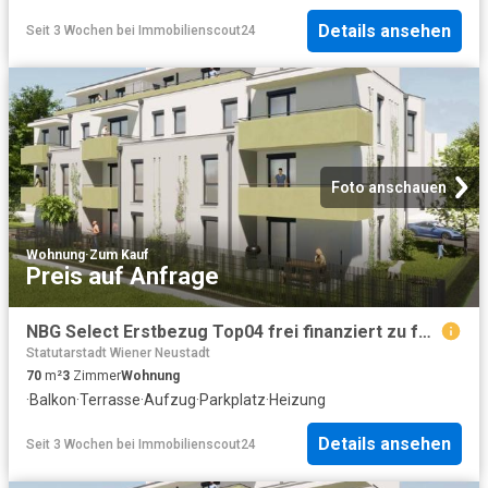
Details ansehen
Seit 3 Wochen
bei
Immobilienscout24
Foto anschauen
Wohnung
·
Zum Kauf
Preis auf Anfrage
NBG Select Erstbezug Top04 frei finanziert zu fairen Kosten Eigentum verfügbar Ende 3. Quartal 2027
Statutarstadt Wiener Neustadt
70
m²
3
Zimmer
Wohnung
·
Balkon
·
Terrasse
·
Aufzug
·
Parkplatz
·
Heizung
Details ansehen
Seit 3 Wochen
bei
Immobilienscout24