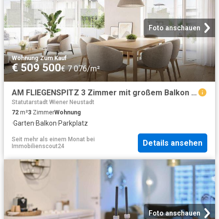
Foto anschauen
Wohnung
·
Zum Kauf
€ 509 500
€ 7 076/m²
AM FLIEGENSPITZ 3 Zimmer mit großem Balkon | Modern Hell Nachhaltig | Provisionsfrei!
Statutarstadt Wiener Neustadt
72
m²
3
Zimmer
Wohnung
·
Garten
·
Balkon
·
Parkplatz
Seit mehr als einem Monat
bei
Details ansehen
Immobilienscout24
Foto anschauen