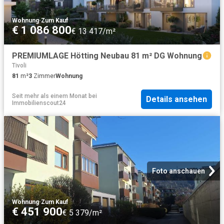
Wohnung
·
Zum Kauf
€ 1 086 800
€ 13 417/m²
PREMIUMLAGE Hötting Neubau 81 m² DG Wohnung
Tivoli
81
m²
3
Zimmer
Wohnung
Seit mehr als einem Monat
bei
Details ansehen
Immobilienscout24
Foto anschauen
Wohnung
·
Zum Kauf
€ 451 900
€ 5 379/m²