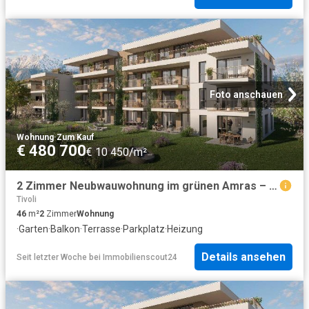
Foto anschauen
Wohnung
·
Zum Kauf
€ 480 700
€ 10 450/m²
2 Zimmer Neubwauwohnung im grünen Amras – PROVISIONSFREI für den Käufer
Tivoli
46
m²
2
Zimmer
Wohnung
·
Garten
·
Balkon
·
Terrasse
·
Parkplatz
·
Heizung
Details ansehen
Seit letzter Woche
bei
Immobilienscout24