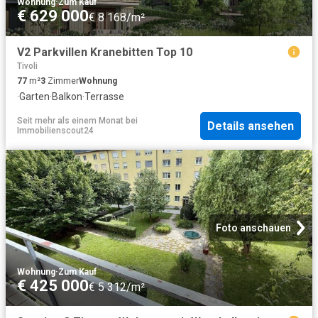
Wohnung
·
Zum Kauf
€ 629 000
€ 8 168/m²
V2 Parkvillen Kranebitten Top 10
Tivoli
77
m²
3
Zimmer
Wohnung
·
Garten
·
Balkon
·
Terrasse
Seit mehr als einem Monat
bei
Details ansehen
Immobilienscout24
Foto anschauen
Wohnung
·
Zum Kauf
€ 425 000
€ 5 312/m²