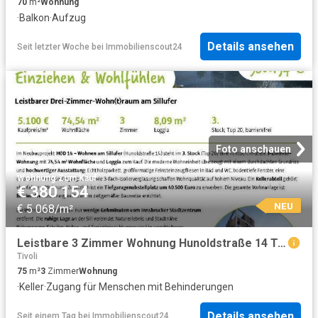
70
m²
Wohnung
·
Balkon
·
Aufzug
Details ansehen
Seit letzter Woche
bei
Immobilienscout24
Foto anschauen
Wohnung
·
Zum Kauf
€ 380 154
NEU
€ 5 068/m²
Leistbare 3 Zimmer Wohnung Hunoldstraße 14 Top 20
Tivoli
75
m²
3
Zimmer
Wohnung
·
Keller
·
Zugang für Menschen mit Behinderungen
Details ansehen
Seit einem Tag
bei
Immobilienscout24