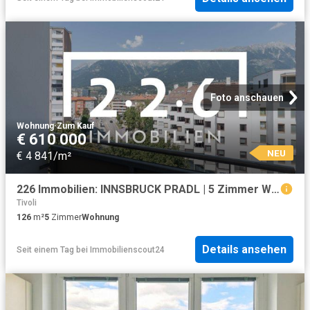
Foto anschauen
Wohnung
·
Zum Kauf
€ 610 000
NEU
€ 4 841/m²
226 Immobilien: INNSBRUCK PRADL | 5 Zimmer Wohnung | 6.OG Dachgeschoss | 2 Loggien |
Tivoli
126
m²
5
Zimmer
Wohnung
Details ansehen
Seit einem Tag
bei
Immobilienscout24