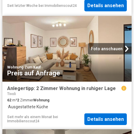
Details ansehen
Seit letzter Woche
bei
Immobilienscout24
Foto anschauen
Wohnung
·
Zum Kauf
Preis auf Anfrage
Anlegertipp: 2 Zimmer Wohnung in ruhiger Lage
Tivoli
62
m²
2
Zimmer
Wohnung
·
Ausgestattete Küche
Seit mehr als einem Monat
bei
Details ansehen
Immobilienscout24