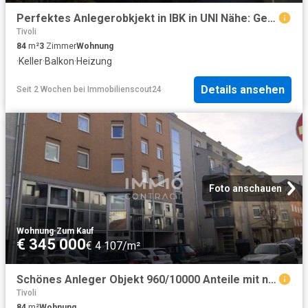
Perfektes Anlegerobkjekt in IBK in UNI Nähe: Geräumige, zentral gelegene 3 Zimmer Wohnung mit Loggia, Keller und 1 AAP FL!
Tivoli
84
m²
3
Zimmer
Wohnung
·
Keller
·
Balkon
·
Heizung
Details ansehen
Seit 2 Wochen
bei
Immobilienscout24
Foto anschauen
Wohnung
·
Zum Kauf
€ 345 000
€ 4 107/m²
Schönes Anleger Objekt 960/10000 Anteile mit nicht parifizierten aber 2 zugeordneten Wohnungen und TG Plätzen Wilten
Tivoli
84
m²
Wohnung