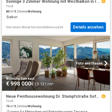
Sonnige 3 Zimmer Wohnung mit Westbalkon in ruhiger Lage nahe Zentrum
Tivoli
80
m²
3
Zimmer
Wohnung
·
Balkon
Details ansehen
Seit einem Monat
bei
Immobilienscout24
Foto anschauen
Wohnung
·
Zum Kauf
€ 998 000
€ 13 131/m²
Neue Penthousewohnung Dr. Stumpfstraße Sofort beziehbar
Tivoli
76
m²
3
Zimmer
Wohnung
·
Zugang für Menschen mit Behinderungen
·
Terrasse