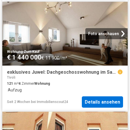
Foto anschauen
Wohnung
·
Zum Kauf
€ 1 440 000
€ 11 900/m²
exklusives Juwel: Dachgeschosswohnung im Saggen
Tivoli
121
m²
4
Zimmer
Wohnung
·
Aufzug
Details ansehen
Seit 2 Wochen
bei
Immobilienscout24