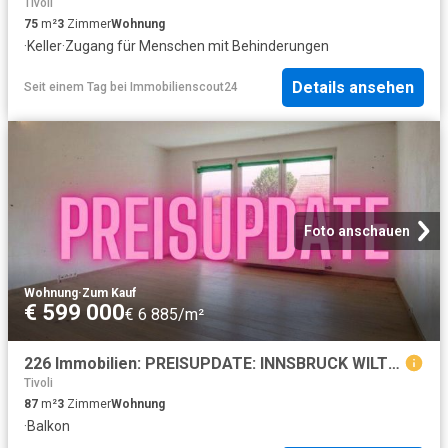
Tivoli
75
m²
3
Zimmer
Wohnung
·
Keller
·
Zugang für Menschen mit Behinderungen
Details ansehen
Seit einem Tag
bei
Immobilienscout24
Foto anschauen
Wohnung
·
Zum Kauf
€ 599 000
€ 6 885/m²
226 Immobilien: PREISUPDATE: INNSBRUCK WILTEN, NÄHE UNIVERSITÄT / KLINIK | 3 Zimmer Wohnung + separate Küche | 2 Balkone
Tivoli
87
m²
3
Zimmer
Wohnung
·
Balkon