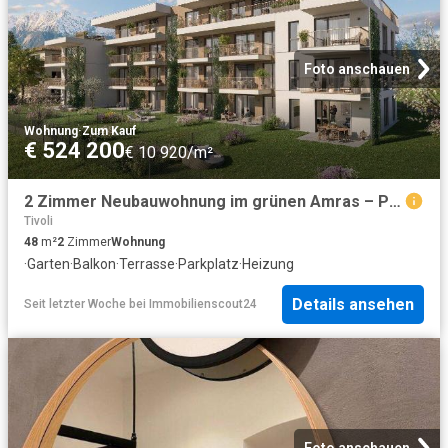
Foto anschauen
Wohnung
·
Zum Kauf
€ 524 200
€ 10 920/m²
2 Zimmer Neubauwohnung im grünen Amras – PROVISIONSFREI für den Käufer
Tivoli
48
m²
2
Zimmer
Wohnung
·
Garten
·
Balkon
·
Terrasse
·
Parkplatz
·
Heizung
Details ansehen
Seit letzter Woche
bei
Immobilienscout24