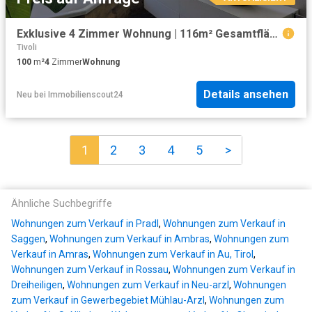
Exklusive 4 Zimmer Wohnung | 116m² Gesamtfläche | 100m² Wfl. | Loggia mit Südwestausrichtung | moderner Einrichtung | Bergblick
Tivoli
100
m²
4
Zimmer
Wohnung
Details ansehen
Neu
bei
Immobilienscout24
1
2
3
4
5
>
Ähnliche Suchbegriffe
Wohnungen zum Verkauf in Pradl
,
Wohnungen zum Verkauf in
Saggen
,
Wohnungen zum Verkauf in Ambras
,
Wohnungen zum
Verkauf in Amras
,
Wohnungen zum Verkauf in Au, Tirol
,
Wohnungen zum Verkauf in Rossau
,
Wohnungen zum Verkauf in
Dreiheiligen
,
Wohnungen zum Verkauf in Neu-arzl
,
Wohnungen
zum Verkauf in Gewerbegebiet Mühlau-Arzl
,
Wohnungen zum