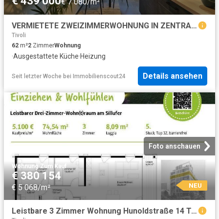
€ 439 000
€ 7 080/m²
VERMIETETE ZWEIZIMMERWOHNUNG IN ZENTRALER LAGE VON INNSBRUCK
Tivoli
62
m²
2
Zimmer
Wohnung
·
Ausgestattete Küche
·
Heizung
Details ansehen
Seit letzter Woche
bei
Immobilienscout24
Foto anschauen
Wohnung
·
Zum Kauf
€ 380 154
NEU
€ 5 068/m²
Leistbare 3 Zimmer Wohnung Hunoldstraße 14 Top 32