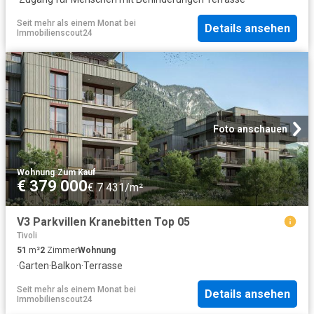
Seit mehr als einem Monat
bei
Details ansehen
Immobilienscout24
Foto anschauen
Wohnung
·
Zum Kauf
€ 379 000
€ 7 431/m²
V3 Parkvillen Kranebitten Top 05
Tivoli
51
m²
2
Zimmer
Wohnung
·
Garten
·
Balkon
·
Terrasse
Seit mehr als einem Monat
bei
Details ansehen
Immobilienscout24