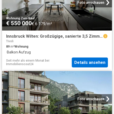
Foto anschauen
Wohnung
·
Zum Kauf
€ 550 000
€ 6 179/m²
Innsbruck Wilten: Großzügige, sanierte 3,5 Zimmer Wohnung mit Kabinett & Balkon – ideal für Familien und Anleger
Tivoli
89
m²
Wohnung
·
Balkon
·
Aufzug
Seit mehr als einem Monat
bei
Details ansehen
Immobilienscout24
Foto anschauen