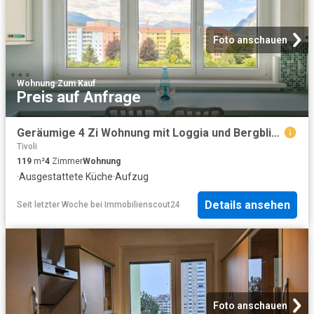
Foto anschauen
Wohnung
·
Zum Kauf
Preis auf Anfrage
Geräumige 4 Zi Wohnung mit Loggia und Bergblick in Innsbruck
Tivoli
119
m²
4
Zimmer
Wohnung
·
Ausgestattete Küche
·
Aufzug
Details ansehen
Seit letzter Woche
bei
Immobilienscout24
Foto anschauen