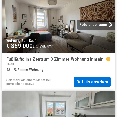
Foto anschauen
Wohnung
·
Zum Kauf
€ 359 000
€ 5 790/m²
Fußläufig ins Zentrum 3 Zimmer Wohnung Innrain
Tivoli
62
m²
3
Zimmer
Wohnung
Seit mehr als einem Monat
bei
Details ansehen
Immobilienscout24