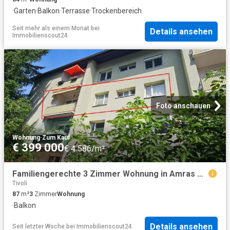
·
Garten
·
Balkon
·
Terrasse
·
Trockenbereich
Seit mehr als einem Monat
bei
Details ansehen
Immobilienscout24
Foto anschauen
Wohnung
·
Zum Kauf
€ 399 000
€ 4 586/m²
Familiengerechte 3 Zimmer Wohnung in Amras zu verkaufen!
Tivoli
87
m²
3
Zimmer
Wohnung
·
Balkon
Details ansehen
Seit letzter Woche
bei
Immobilienscout24