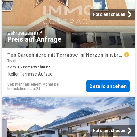
Foto anschauen
Wohnung
·
Zum Kauf
Preis auf Anfrage
Top Garconniere mit Terrasse im Herzen Innsbrucks vermietet bis 2029: Mentlgasse 16 KP 249.000
Tivoli
42
m²
1
Zimmer
Wohnung
·
Keller
·
Terrasse
·
Aufzug
Seit mehr als einem Monat
bei
Details ansehen
Immobilienscout24
Foto anschauen