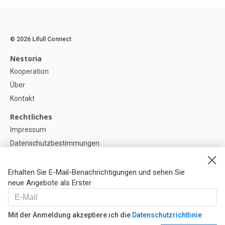
© 2026 Lifull Connect
Nestoria
Kooperation
Über
Kontakt
Rechtliches
Impressum
Datenschutzbestimmungen
Politik zur Verwendung von Cookies
Cookie-Einstellunge
Erhalten Sie E-Mail-Benachrichtigungen und sehen Sie
neue Angebote als Erster
Hilfe
FAQ
Mit der Anmeldung akzeptiere ich die
Datenschutzrichtlinie
Unsere Partner