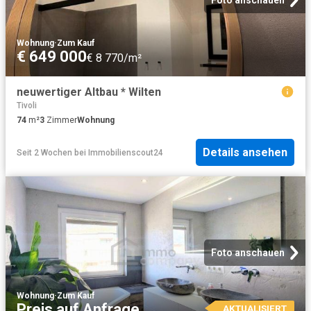
Foto anschauen
Wohnung
·
Zum Kauf
€ 649 000
€ 8 770/m²
neuwertiger Altbau * Wilten
Tivoli
74
m²
3
Zimmer
Wohnung
Details ansehen
Seit 2 Wochen
bei
Immobilienscout24
Foto anschauen
Wohnung
·
Zum Kauf
Preis auf Anfrage
AKTUALISIERT