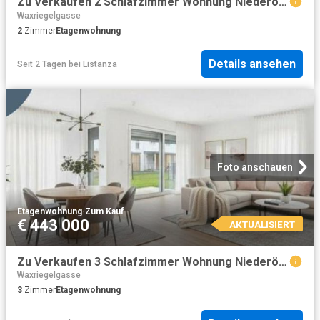
Zu Verkaufen 2 Schlafzimmer Wohnung Niederösterreich Niederösterreich DS104844825
Waxriegelgasse
2
Zimmer
Etagenwohnung
Details ansehen
Seit 2 Tagen
bei
Listanza
Foto anschauen
Etagenwohnung
·
Zum Kauf
€ 443 000
AKTUALISIERT
Zu Verkaufen 3 Schlafzimmer Wohnung Niederösterreich Niederösterreich DS104844823
Waxriegelgasse
3
Zimmer
Etagenwohnung