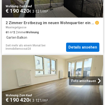
Wohnung
·
Zum Kauf
€ 190 420
€ 3 121/m²
2 Zimmer Erstbezug im neuen Wohnquartier ein viertel grün in Wiener Neustadt
Waxriegelgasse
61
m²
2
Zimmer
Wohnung
·
Garten
·
Balkon
Seit mehr als einem Monat
bei
Details ansehen
Immobilienscout24
Foto anschauen
Wohnung
·
Zum Kauf
€ 190 420
€ 3 121/m²