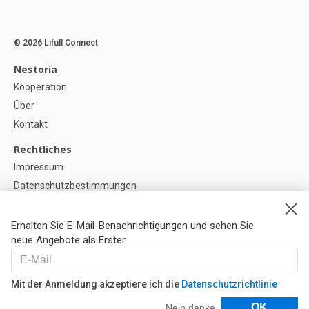
© 2026 Lifull Connect
Nestoria
Kooperation
Über
Kontakt
Rechtliches
Impressum
Datenschutzbestimmungen
Politik zur Verwendung von Cookies
Cookie-Einstellunge
Erhalten Sie E-Mail-Benachrichtigungen und sehen Sie
neue Angebote als Erster
Hilfe
FAQ
Mit der Anmeldung akzeptiere ich die
Datenschutzrichtlinie
Unsere Partner
Filter
OK
Nein danke