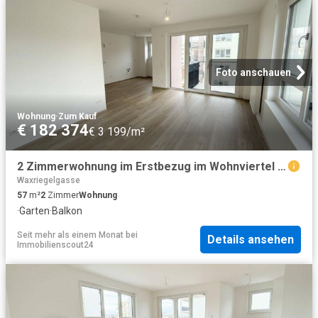
Foto anschauen
Wohnung
·
Zum Kauf
€ 182 374
€ 3 199/m²
2 Zimmerwohnung im Erstbezug im Wohnviertel ein viertel grün in Wiener Neustadt
Waxriegelgasse
57
m²
2
Zimmer
Wohnung
·
Garten
·
Balkon
Seit mehr als einem Monat
bei
Details ansehen
Immobilienscout24