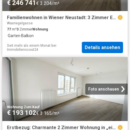
€ 246 741
€ 3 204/m²
Familienwohnen in Wiener Neustadt: 3 Zimmer Erstbezug mit Balkon im „ein viertel grün“
Waxriegelgasse
77
m²
3
Zimmer
Wohnung
·
Garten
·
Balkon
Seit mehr als einem Monat
bei
Details ansehen
Immobilienscout24
Foto anschauen
Wohnung
·
Zum Kauf
€ 193 102
€ 3 165/m²
Erstbezug: Charmante 2 Zimmer Wohnung in „ein viertel grün“, Wr. Neustadt