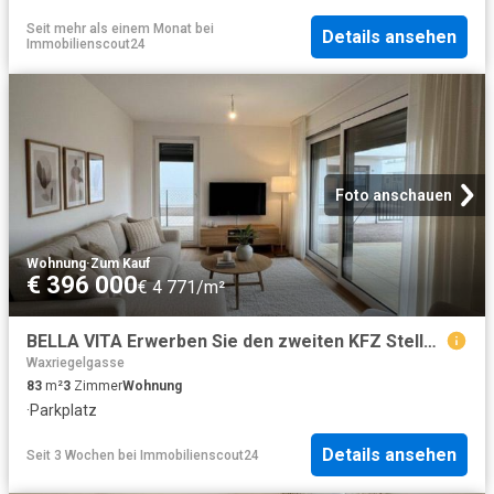
Seit mehr als einem Monat
bei
Details ansehen
Immobilienscout24
Foto anschauen
Wohnung
·
Zum Kauf
€ 396 000
€ 4 771/m²
BELLA VITA Erwerben Sie den zweiten KFZ Stellplatz mit einem Preisnachlass von 50 %
Waxriegelgasse
83
m²
3
Zimmer
Wohnung
·
Parkplatz
Details ansehen
Seit 3 Wochen
bei
Immobilienscout24