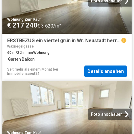
Foto anschauen
Wohnung
·
Zum Kauf
€ 217 240
€ 3 620/m²
ERSTBEZUG ein viertel grün in Wr. Neustadt herrliche 2 Zimmerwohnung mit traumhaftem Garten
Waxriegelgasse
60
m²
2
Zimmer
Wohnung
·
Garten
·
Balkon
Seit mehr als einem Monat
bei
Details ansehen
Immobilienscout24
Foto anschauen
Wohnung
·
Zum Kauf