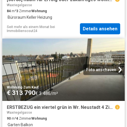
Waxriegelgasse
84
m²
3
Zimmer
Wohnung
·
Büroraum
·
Keller
·
Heizung
Seit mehr als einem Monat
bei
Details ansehen
Immobilienscout24
Foto anschauen
Wohnung
·
Zum Kauf
€ 313 790
€ 3 486/m²
ERSTBEZUG ein viertel grün in Wr. Neustadt 4 Zimmer Traum für Familien
Waxriegelgasse
90
m²
4
Zimmer
Wohnung
·
Garten
·
Balkon