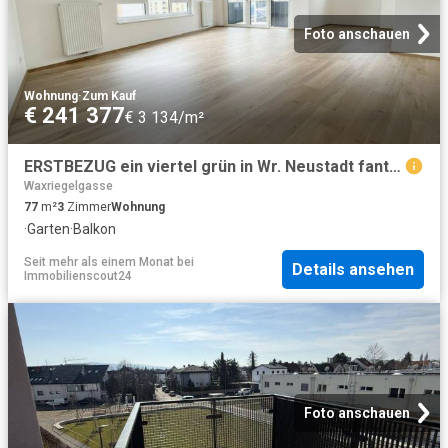
Foto anschauen
Wohnung
·
Zum Kauf
€ 241 377
€ 3 134/m²
ERSTBEZUG ein viertel grün in Wr. Neustadt fantastische 3 Zimmerwohnung mit Balkon
Waxriegelgasse
77
m²
3
Zimmer
Wohnung
·
Garten
·
Balkon
Seit mehr als einem Monat
bei
Details ansehen
Immobilienscout24
Foto anschauen