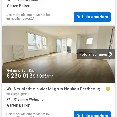
58
m²
2
Zimmer
Wohnung
·
Garten
·
Balkon
Seit mehr als einem Monat
bei
Details ansehen
Immobilienscout24
Foto anschauen
Wohnung
·
Zum Kauf
€ 236 013
€ 3 065/m²
Wr. Neustadt ein viertel grün Neubau Erstbezug herrliche 3 Zimmer Wohnung
Waxriegelgasse
77
m²
3
Zimmer
Wohnung
·
Garten
·
Balkon
Seit mehr als einem Monat
bei
Details ansehen