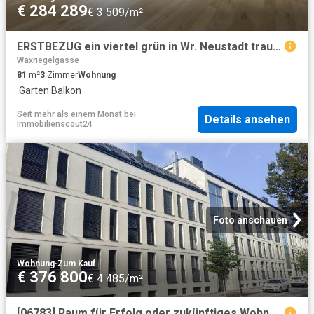
€ 284 289
€ 3 509/m²
ERSTBEZUG ein viertel grün in Wr. Neustadt traumhafte 3 Zimmer Gartenwohnung
Waxriegelgasse
81
m²
3
Zimmer
Wohnung
·
Garten
·
Balkon
Seit mehr als einem Monat
bei
Details ansehen
Immobilienscout24
Foto anschauen
Wohnung
·
Zum Kauf
€ 376 800
€ 4 485/m²
[06783] Raum für Erfolg oder zukünftiges Wohnen?