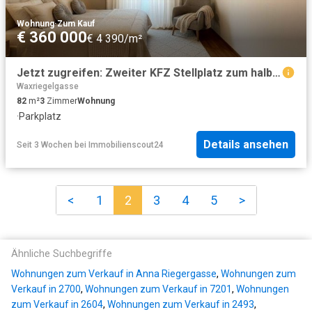
Wohnung
·
Zum Kauf
€ 360 000
€ 4 390/m²
Jetzt zugreifen: Zweiter KFZ Stellplatz zum halben Preis!
Waxriegelgasse
82
m²
3
Zimmer
Wohnung
·
Parkplatz
Details ansehen
Seit 3 Wochen
bei
Immobilienscout24
<
1
2
3
4
5
>
Ähnliche Suchbegriffe
Wohnungen zum Verkauf in Anna Riegergasse
,
Wohnungen zum
Verkauf in 2700
,
Wohnungen zum Verkauf in 7201
,
Wohnungen
zum Verkauf in 2604
,
Wohnungen zum Verkauf in 2493
,