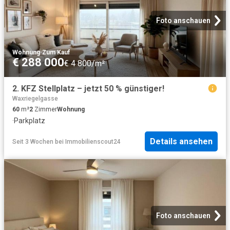
Foto anschauen
Wohnung
·
Zum Kauf
€ 288 000
€ 4 800/m²
2. KFZ Stellplatz – jetzt 50 % günstiger!
Waxriegelgasse
60
m²
2
Zimmer
Wohnung
·
Parkplatz
Details ansehen
Seit 3 Wochen
bei
Immobilienscout24
Foto anschauen