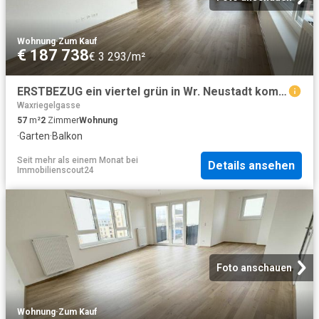
Wohnung
·
Zum Kauf
€ 187 738
€ 3 293/m²
ERSTBEZUG ein viertel grün in Wr. Neustadt komfortable 2 Zimmerwohnung mit Balkon
Waxriegelgasse
57
m²
2
Zimmer
Wohnung
·
Garten
·
Balkon
Seit mehr als einem Monat
bei
Details ansehen
Immobilienscout24
Foto anschauen
Wohnung
·
Zum Kauf