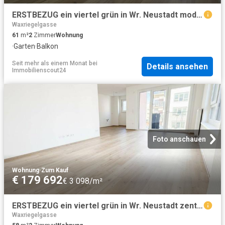
ERSTBEZUG ein viertel grün in Wr. Neustadt moderne 2 Zimmerwohnung mit Balkon
Waxriegelgasse
61
m²
2
Zimmer
Wohnung
·
Garten
·
Balkon
Seit mehr als einem Monat
bei
Details ansehen
Immobilienscout24
Foto anschauen
Wohnung
·
Zum Kauf
€ 179 692
€ 3 098/m²
ERSTBEZUG ein viertel grün in Wr. Neustadt zentral gelegene 2 Zimmerwohnung mit Balkon
Waxriegelgasse