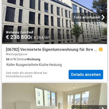
Foto anschauen
Wohnung
·
Zum Kauf
€ 238 800
€ 4 264/m²
[06782] Vermietete Eigentumswohnung für Ihre Vorsorge!
Waxriegelgasse
56
m²
3
Zimmer
Wohnung
·
Keller
·
Ausgestattete Küche
·
Heizung
Seit mehr als einem Monat
bei
Details ansehen
Immobilienscout24