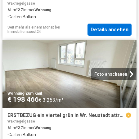
Waxriegelgasse
61
m²
2
Zimmer
Wohnung
·
Garten
·
Balkon
Seit mehr als einem Monat
bei
Details ansehen
Immobilienscout24
Foto anschauen
Wohnung
·
Zum Kauf
€ 198 466
€ 3 253/m²
ERSTBEZUG ein viertel grün in Wr. Neustadt attraktive 2 Zimmerwohnung mit Balkon
Waxriegelgasse
61
m²
2
Zimmer
Wohnung
·
Garten
·
Balkon