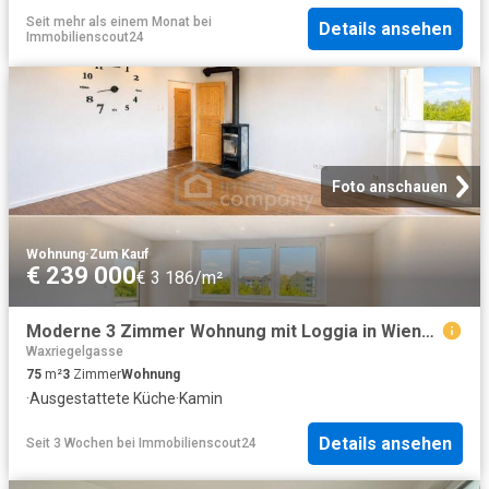
Seit mehr als einem Monat
bei
Details ansehen
Immobilienscout24
Foto anschauen
Wohnung
·
Zum Kauf
€ 239 000
€ 3 186/m²
Moderne 3 Zimmer Wohnung mit Loggia in Wiener Neustadt – 75m², Top Ausstattung und Grünblick
Waxriegelgasse
75
m²
3
Zimmer
Wohnung
·
Ausgestattete Küche
·
Kamin
Details ansehen
Seit 3 Wochen
bei
Immobilienscout24