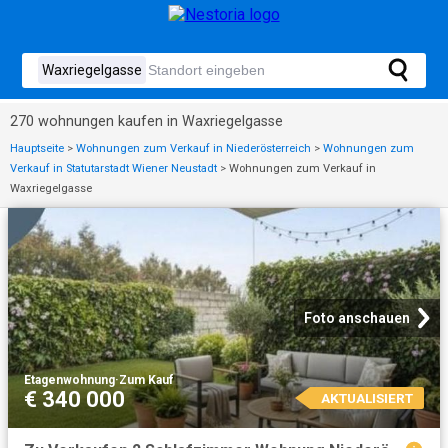
270 wohnungen kaufen in Waxriegelgasse
Hauptseite
>
Wohnungen zum Verkauf in Niederösterreich
>
Wohnungen zum
Verkauf in Statutarstadt Wiener Neustadt
>
Wohnungen zum Verkauf in
Waxriegelgasse
Foto anschauen
Etagenwohnung
·
Zum Kauf
€ 340 000
AKTUALISIERT