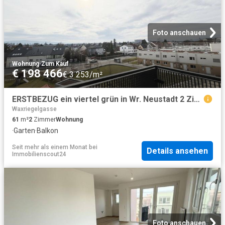
Foto anschauen
Wohnung
·
Zum Kauf
€ 198 466
€ 3 253/m²
ERSTBEZUG ein viertel grün in Wr. Neustadt 2 Zimmer Pärchenwohnung mit Balkon
Waxriegelgasse
61
m²
2
Zimmer
Wohnung
·
Garten
·
Balkon
Seit mehr als einem Monat
bei
Details ansehen
Immobilienscout24
Foto anschauen