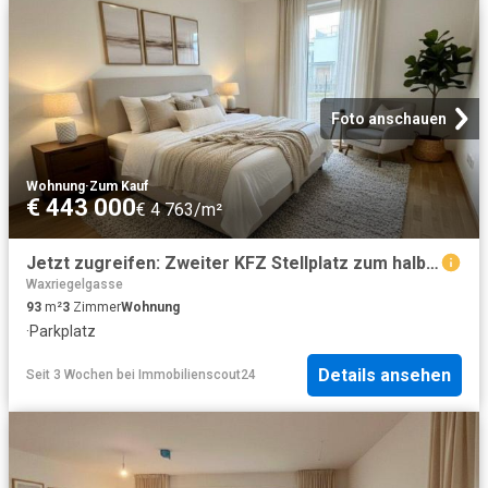
Foto anschauen
Wohnung
·
Zum Kauf
€ 443 000
€ 4 763/m²
Jetzt zugreifen: Zweiter KFZ Stellplatz zum halben Preis!
Waxriegelgasse
93
m²
3
Zimmer
Wohnung
·
Parkplatz
Details ansehen
Seit 3 Wochen
bei
Immobilienscout24