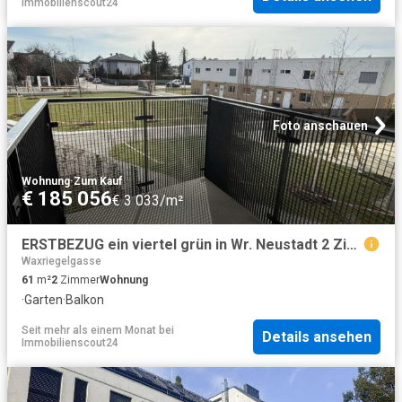
Immobilienscout24
Foto anschauen
Wohnung
·
Zum Kauf
€ 185 056
€ 3 033/m²
ERSTBEZUG ein viertel grün in Wr. Neustadt 2 Zimmerwohnung in zentraler Lage
Waxriegelgasse
61
m²
2
Zimmer
Wohnung
·
Garten
·
Balkon
Seit mehr als einem Monat
bei
Details ansehen
Immobilienscout24