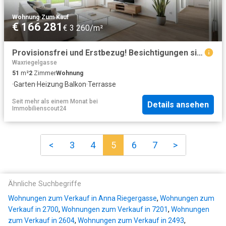
Wohnung
·
Zum Kauf
€ 166 281
€ 3 260/m²
Provisionsfrei und Erstbezug! Besichtigungen sind auch am Wochenende möglich! „Viertel Grün“ Wiener Neustadt! Baufeld 4 2 Zimmer
Waxriegelgasse
51
m²
2
Zimmer
Wohnung
·
Garten
·
Heizung
·
Balkon
·
Terrasse
Seit mehr als einem Monat
bei
Details ansehen
Immobilienscout24
<
3
4
5
6
7
>
Ähnliche Suchbegriffe
Wohnungen zum Verkauf in Anna Riegergasse
,
Wohnungen zum
Verkauf in 2700
,
Wohnungen zum Verkauf in 7201
,
Wohnungen
zum Verkauf in 2604
,
Wohnungen zum Verkauf in 2493
,