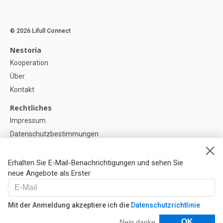
© 2026 Lifull Connect
Nestoria
Kooperation
Über
Kontakt
Rechtliches
Impressum
Datenschutzbestimmungen
Politik zur Verwendung von Cookies
Cookie-Einstellunge
Erhalten Sie E-Mail-Benachrichtigungen und sehen Sie
neue Angebote als Erster
Hilfe
FAQ
Mit der Anmeldung akzeptiere ich die
Datenschutzrichtlinie
Unsere Partner
Filter
OK
Nein danke