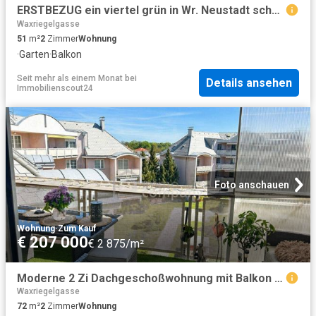
ERSTBEZUG ein viertel grün in Wr. Neustadt schöne 2 Zimmerwohnung mit Freifläche
Waxriegelgasse
51
m²
2
Zimmer
Wohnung
·
Garten
·
Balkon
Seit mehr als einem Monat
bei
Details ansehen
Immobilienscout24
Foto anschauen
Wohnung
·
Zum Kauf
€ 207 000
€ 2 875/m²
Moderne 2 Zi Dachgeschoßwohnung mit Balkon in Wiener Neustadt – 72m²
Waxriegelgasse
72
m²
2
Zimmer
Wohnung