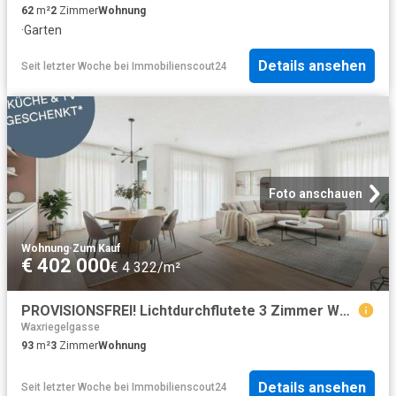
62
m²
2
Zimmer
Wohnung
·
Garten
Details ansehen
Seit letzter Woche
bei
Immobilienscout24
Foto anschauen
Wohnung
·
Zum Kauf
€ 402 000
€ 4 322/m²
PROVISIONSFREI! Lichtdurchflutete 3 Zimmer Wohnung mit großer Wohnküche | Sonnige Loggia, Schrankraum | Bezugsfertig
Waxriegelgasse
93
m²
3
Zimmer
Wohnung
Details ansehen
Seit letzter Woche
bei
Immobilienscout24