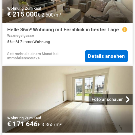
Wohnung
·
Zum Kauf
€ 215 000
€ 2 500/m²
Helle 86m² Wohnung mit Fernblick in bester Lage
Waxriegelgasse
86
m²
4
Zimmer
Wohnung
Seit mehr als einem Monat
bei
Details ansehen
Immobilienscout24
Foto anschauen
Wohnung
·
Zum Kauf
€ 171 646
€ 3 365/m²