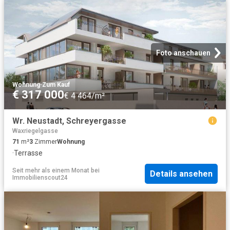
Foto anschauen
Wohnung
·
Zum Kauf
€ 317 000
€ 4 464/m²
Wr. Neustadt, Schreyergasse
Waxriegelgasse
71
m²
3
Zimmer
Wohnung
·
Terrasse
Seit mehr als einem Monat
bei
Details ansehen
Immobilienscout24