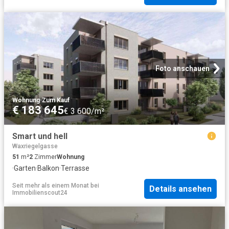
Foto anschauen
Wohnung
·
Zum Kauf
€ 183 645
€ 3 600/m²
Smart und hell
Waxriegelgasse
51
m²
2
Zimmer
Wohnung
·
Garten
·
Balkon
·
Terrasse
Seit mehr als einem Monat
bei
Details ansehen
Immobilienscout24