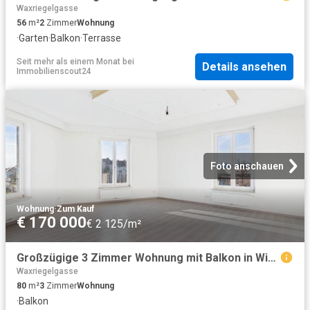
Waxriegelgasse
56
m²
2
Zimmer
Wohnung
·
Garten
·
Balkon
·
Terrasse
Seit mehr als einem Monat
bei
Details ansehen
Immobilienscout24
Foto anschauen
Wohnung
·
Zum Kauf
€ 170 000
€ 2 125/m²
Großzügige 3 Zimmer Wohnung mit Balkon in Wiener Neustadt – 80 m²
Waxriegelgasse
80
m²
3
Zimmer
Wohnung
·
Balkon