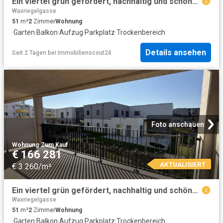
Ein viertel grün gefördert, nachhaltig und schöner Wohnen
Waxriegelgasse
51
m²
2
Zimmer
Wohnung
·
Garten
·
Balkon
·
Aufzug
·
Parkplatz
·
Trockenbereich
Details ansehen
Seit 2 Tagen
bei
Immobilienscout24
Foto anschauen
Wohnung
·
Zum Kauf
€ 166 281
AKTUALISIERT
€ 3 260/m²
Ein viertel grün gefördert, nachhaltig und schöner Wohnen
Waxriegelgasse
51
m²
2
Zimmer
Wohnung
·
Garten
·
Balkon
·
Aufzug
·
Parkplatz
·
Trockenbereich