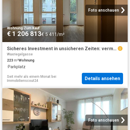
Foto anschauen
Wohnung
·
Zum Kauf
€ 1 206 813
€ 5 411/m²
Sicheres Investment in unsicheren Zeiten: vermietetes Wohnungspaket mit 5 Einheiten + Stellplätze in Wiener Neustadt
Waxriegelgasse
223
m²
Wohnung
·
Parkplatz
Seit mehr als einem Monat
bei
Details ansehen
Immobilienscout24
Foto anschauen