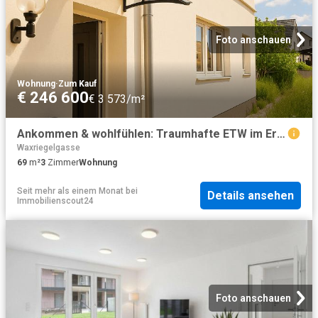
Foto anschauen
Wohnung
·
Zum Kauf
€ 246 600
€ 3 573/m²
Ankommen & wohlfühlen: Traumhafte ETW im Erstbezug
Waxriegelgasse
69
m²
3
Zimmer
Wohnung
Seit mehr als einem Monat
bei
Details ansehen
Immobilienscout24
Foto anschauen