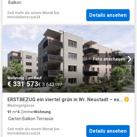
·
Balkon
Seit mehr als einem Monat
bei
Details ansehen
Immobilienscout24
Foto anschauen
Wohnung
·
Zum Kauf
€ 331 573
€ 3 643/m²
ERSTBEZUG ein viertel grün in Wr. Neustadt – exklusive 4 Zimmerwohnung mit Balkon
Waxriegelgasse
91
m²
4
Zimmer
Wohnung
·
Garten
·
Balkon
·
Terrasse
Seit mehr als einem Monat
bei
Details ansehen
Immobilienscout24