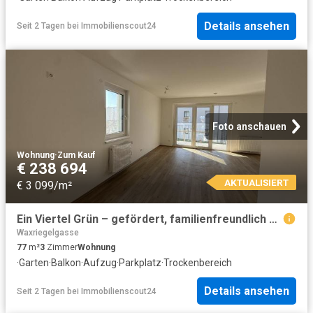
Details ansehen
Seit 2 Tagen
bei
Immobilienscout24
Foto anschauen
Wohnung
·
Zum Kauf
€ 238 694
AKTUALISIERT
€ 3 099/m²
Ein Viertel Grün – gefördert, familienfreundlich und naturnah
Waxriegelgasse
77
m²
3
Zimmer
Wohnung
·
Garten
·
Balkon
·
Aufzug
·
Parkplatz
·
Trockenbereich
Details ansehen
Seit 2 Tagen
bei
Immobilienscout24