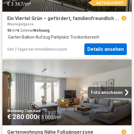
AKTUALISIERT
€ 3 367/m²
Ein Viertel Grün – gefördert, familienfreundlich und naturnah
Waxriegelgasse
90
m²
4
Zimmer
Wohnung
·
Garten
·
Balkon
·
Aufzug
·
Parkplatz
·
Trockenbereich
Details ansehen
Seit 2 Tagen
bei
Immobilienscout24
Foto anschauen
Wohnung
·
Zum Kauf
€ 280 000
€ 5 000/m²
Gartenwohnung Nähe Fußgängerzone