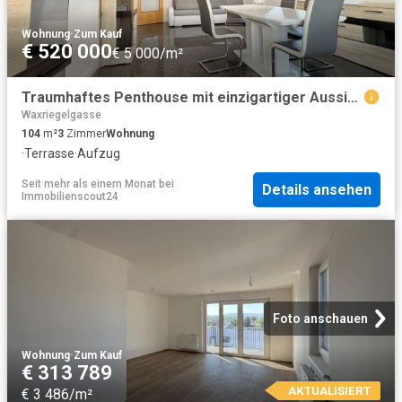
Wohnung
·
Zum Kauf
€ 520 000
€ 5 000/m²
Traumhaftes Penthouse mit einzigartiger Aussicht in Wiener Neustadt
Waxriegelgasse
104
m²
3
Zimmer
Wohnung
·
Terrasse
·
Aufzug
Seit mehr als einem Monat
bei
Details ansehen
Immobilienscout24
Foto anschauen
Wohnung
·
Zum Kauf
€ 313 789
AKTUALISIERT
€ 3 486/m²