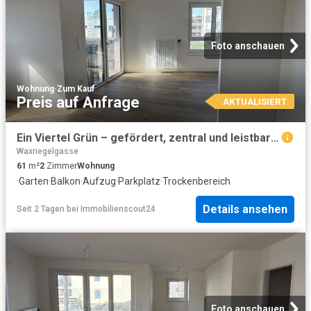
Foto anschauen
Wohnung
·
Zum Kauf
Preis auf Anfrage
AKTUALISIERT
Ein Viertel Grün – gefördert, zentral und leistbar Wohnen
Waxriegelgasse
61
m²
2
Zimmer
Wohnung
·
Garten
·
Balkon
·
Aufzug
·
Parkplatz
·
Trockenbereich
Details ansehen
Seit 2 Tagen
bei
Immobilienscout24
Foto anschauen