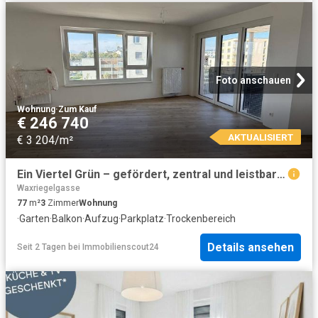
Foto anschauen
Wohnung
·
Zum Kauf
€ 246 740
AKTUALISIERT
€ 3 204/m²
Ein Viertel Grün – gefördert, zentral und leistbar Wohnen
Waxriegelgasse
77
m²
3
Zimmer
Wohnung
·
Garten
·
Balkon
·
Aufzug
·
Parkplatz
·
Trockenbereich
Details ansehen
Seit 2 Tagen
bei
Immobilienscout24