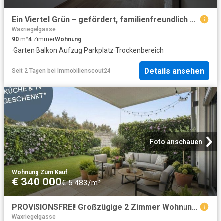
Ein Viertel Grün – gefördert, familienfreundlich und naturnah
Waxriegelgasse
90
m²
4
Zimmer
Wohnung
·
Garten
·
Balkon
·
Aufzug
·
Parkplatz
·
Trockenbereich
Details ansehen
Seit 2 Tagen
bei
Immobilienscout24
Foto anschauen
Wohnung
·
Zum Kauf
€ 340 000
€ 5 483/m²
PROVISIONSFREI! Großzügige 2 Zimmer Wohnung mit traumhaftem Garten | Viel Privatsphäre | Bezugsfertig
Waxriegelgasse