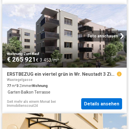
Foto anschauen
Wohnung
·
Zum Kauf
€ 265 921
€ 3 453/m²
ERSTBEZUG ein viertel grün in Wr. Neustadt 3 Zimmerwohnung mit Balkon inkl. TG
Waxriegelgasse
77
m²
3
Zimmer
Wohnung
·
Garten
·
Balkon
·
Terrasse
Seit mehr als einem Monat
bei
Details ansehen
Immobilienscout24