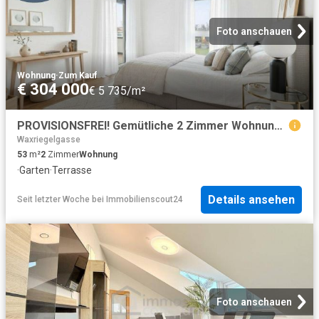
Foto anschauen
Wohnung
·
Zum Kauf
€ 304 000
€ 5 735/m²
PROVISIONSFREI! Gemütliche 2 Zimmer Wohnung mit Terrasse & Garten – Bella Vita genießen
Waxriegelgasse
53
m²
2
Zimmer
Wohnung
·
Garten
·
Terrasse
Details ansehen
Seit letzter Woche
bei
Immobilienscout24
Foto anschauen