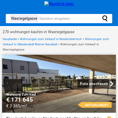
270 wohnungen kaufen in Waxriegelgasse
Hauptseite
>
Wohnungen zum Verkauf in Niederösterreich
>
Wohnungen zum
Verkauf in Statutarstadt Wiener Neustadt
>
Wohnungen zum Verkauf in
Waxriegelgasse
Foto anschauen
Wohnung
·
Zum Kauf
€ 171 645
AKTUALISIERT
€ 3 365/m²