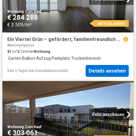
Wohnung
·
Zum Kauf
€ 284 288
AKTUALISIERT
€ 3 509/m²
Ein Viertel Grün – gefördert, familienfreundlich und naturnah
Waxriegelgasse
81
m²
3
Zimmer
Wohnung
·
Garten
·
Balkon
·
Aufzug
·
Parkplatz
·
Trockenbereich
Details ansehen
Seit 2 Tagen
bei
Immobilienscout24
Foto anschauen
Wohnung
·
Zum Kauf
€ 303 061