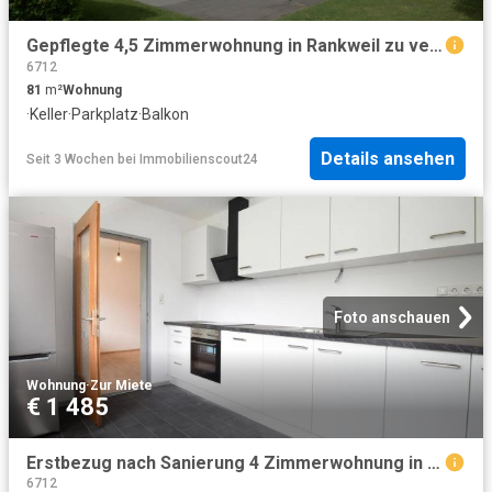
Gepflegte 4,5 Zimmerwohnung in Rankweil zu vermieten!
6712
81
m²
Wohnung
·
Keller
·
Parkplatz
·
Balkon
Details ansehen
Seit 3 Wochen
bei
Immobilienscout24
Foto anschauen
Wohnung
·
Zur Miete
€ 1 485
Erstbezug nach Sanierung 4 Zimmerwohnung in Rankweil!
6712