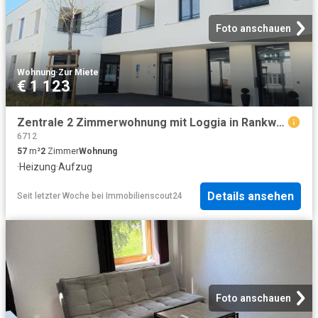
Foto anschauen
Wohnung
·
Zur Miete
€ 1 123
Zentrale 2 Zimmerwohnung mit Loggia in Rankweil
6712
57
m²
2
Zimmer
Wohnung
·
Heizung
·
Aufzug
Details ansehen
Seit letzter Woche
bei
Immobilienscout24
Foto anschauen