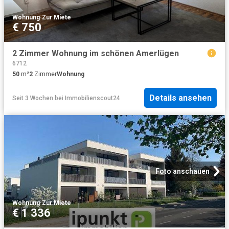
Wohnung
·
Zur Miete
€ 750
2 Zimmer Wohnung im schönen Amerlügen
6712
50
m²
2
Zimmer
Wohnung
Details ansehen
Seit 3 Wochen
bei
Immobilienscout24
Foto anschauen
Wohnung
·
Zur Miete
€ 1 336