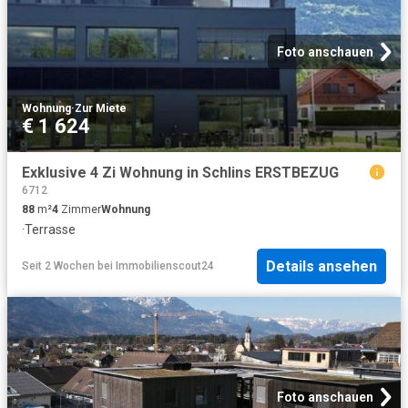
Foto anschauen
Wohnung
·
Zur Miete
€ 1 624
Exklusive 4 Zi Wohnung in Schlins ERSTBEZUG
6712
88
m²
4
Zimmer
Wohnung
·
Terrasse
Details ansehen
Seit 2 Wochen
bei
Immobilienscout24
Foto anschauen