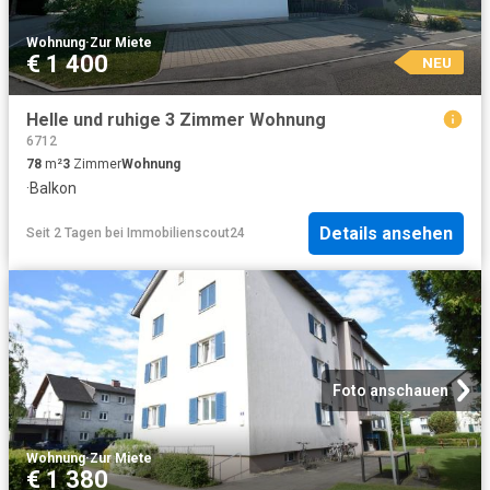
Wohnung
·
Zur Miete
€ 1 400
NEU
Helle und ruhige 3 Zimmer Wohnung
6712
78
m²
3
Zimmer
Wohnung
·
Balkon
Details ansehen
Seit 2 Tagen
bei
Immobilienscout24
Foto anschauen
Wohnung
·
Zur Miete
€ 1 380