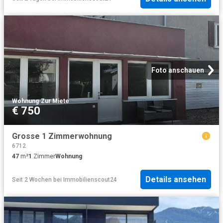
Foto anschauen
Wohnung
·
Zur Miete
€ 750
Grosse 1 Zimmerwohnung
6712
47
m²
1
Zimmer
Wohnung
Details ansehen
Seit 2 Wochen
bei
Immobilienscout24