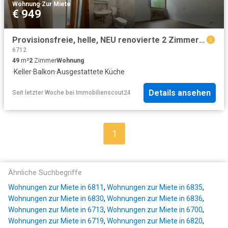
Wohnung
·
Zur Miete
€ 949
Provisionsfreie, helle, NEU renovierte 2 Zimmer Wohnung in Bludenz zur vermieten
6712
49
m²
2
Zimmer
Wohnung
·
Keller
·
Balkon
·
Ausgestattete Küche
Details ansehen
Seit letzter Woche
bei
Immobilienscout24
1
Ähnliche Suchbegriffe
Wohnungen zur Miete in 6811
,
Wohnungen zur Miete in 6835
,
Wohnungen zur Miete in 6830
,
Wohnungen zur Miete in 6836
,
Wohnungen zur Miete in 6713
,
Wohnungen zur Miete in 6700
,
Wohnungen zur Miete in 6719
,
Wohnungen zur Miete in 6820
,