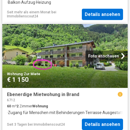
·
Balkon
·
Aufzug
·
Heizung
Seit mehr als einem Monat
bei
Details ansehen
Immobilienscout24
Foto anschauen
Wohnung
·
Zur Miete
€ 1 150
Ebenerdige Mietwohung in Brand
6712
60
m²
2
Zimmer
Wohnung
·
Zugang für Menschen mit Behinderungen
·
Terrasse
·
Ausgestattete
Details ansehen
Seit 3 Tagen
bei
Immobilienscout24