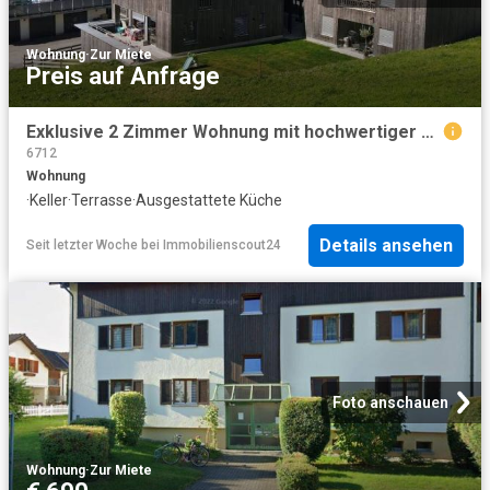
Wohnung
·
Zur Miete
Preis auf Anfrage
Exklusive 2 Zimmer Wohnung mit hochwertiger Ausstattung in ruhiger Lage von Ludesch
6712
Wohnung
·
Keller
·
Terrasse
·
Ausgestattete Küche
Details ansehen
Seit letzter Woche
bei
Immobilienscout24
Foto anschauen
Wohnung
·
Zur Miete