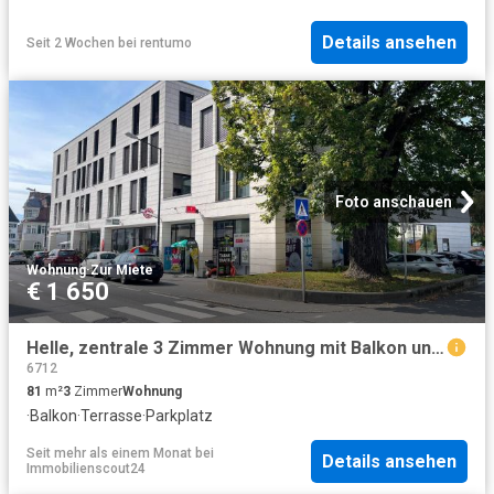
Details ansehen
Seit 2 Wochen
bei
rentumo
Foto anschauen
Wohnung
·
Zur Miete
€ 1 650
Helle, zentrale 3 Zimmer Wohnung mit Balkon und Tiefgarage in Rankweil
6712
81
m²
3
Zimmer
Wohnung
·
Balkon
·
Terrasse
·
Parkplatz
Seit mehr als einem Monat
bei
Details ansehen
Immobilienscout24