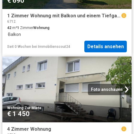
€ 690
1 Zimmer Wohnung mit Balkon und einem Tiefgaragenplatz
6712
42
m²
1
Zimmer
Wohnung
·
Balkon
Details ansehen
Seit 0 Wochen
bei
Immobilienscout24
Foto anschauen
Wohnung
·
Zur Miete
€ 1 450
4 Zimmer Wohnung