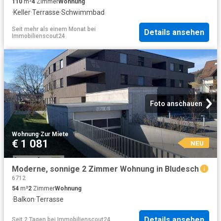
110
m²
4
Zimmer
Wohnung
·
Keller
·
Terrasse
·
Schwimmbad
Seit mehr als einem Monat
bei
Details ansehen
Immobilienscout24
Foto anschauen
Wohnung
·
Zur Miete
€ 1 081
NEU
Moderne, sonnige 2 Zimmer Wohnung in Bludesch
6712
54
m²
2
Zimmer
Wohnung
·
Balkon
·
Terrasse
Details ansehen
Seit 2 Tagen
bei
Immobilienscout24