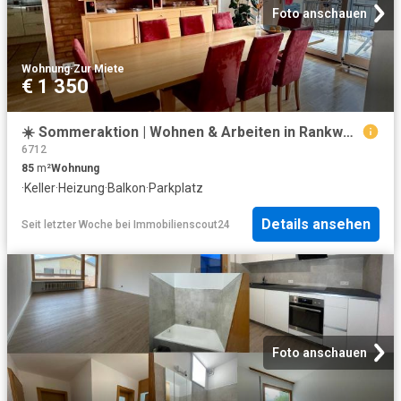
Foto anschauen
Wohnung
·
Zur Miete
€ 1 350
☀️ Sommeraktion | Wohnen & Arbeiten in Rankweil – 85 m² mit Balkon & Garage
6712
85
m²
Wohnung
·
Keller
·
Heizung
·
Balkon
·
Parkplatz
Details ansehen
Seit letzter Woche
bei
Immobilienscout24
Foto anschauen