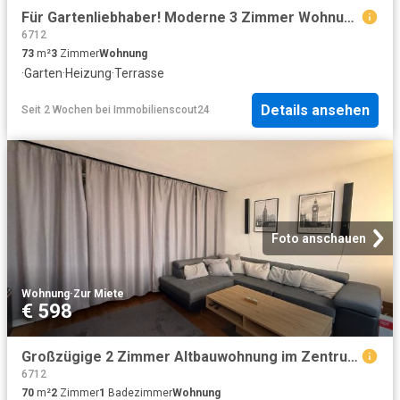
Für Gartenliebhaber! Moderne 3 Zimmer Wohnung / Grenznah!
6712
73
m²
3
Zimmer
Wohnung
·
Garten
·
Heizung
·
Terrasse
Details ansehen
Seit 2 Wochen
bei
Immobilienscout24
Foto anschauen
Wohnung
·
Zur Miete
€ 598
Großzügige 2 Zimmer Altbauwohnung im Zentrum von Bludenz zu vermieten
6712
70
m²
2
Zimmer
1
Badezimmer
Wohnung