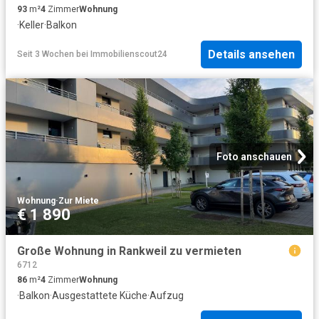
93
m²
4
Zimmer
Wohnung
·
Keller
·
Balkon
Details ansehen
Seit 3 Wochen
bei
Immobilienscout24
Foto anschauen
Wohnung
·
Zur Miete
€ 1 890
Große Wohnung in Rankweil zu vermieten
6712
86
m²
4
Zimmer
Wohnung
·
Balkon
·
Ausgestattete Küche
·
Aufzug