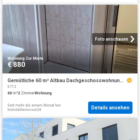
Foto anschauen
Wohnung
·
Zur Miete
€ 880
Gemütliche 60 m² Altbau Dachgeschosswohnung in zentraler Lage von Bürs – 880€ Warmmiete
6712
60
m²
2
Zimmer
Wohnung
Seit mehr als einem Monat
bei
Details ansehen
Immobilienscout24