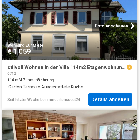
Foto anschauen
Wohnung
·
Zur Miete
€ 1 059
stilvoll Wohnen in der Villa 114m2 Etagenwohnung in Rankweil
6712
114
m²
4
Zimmer
Wohnung
·
Garten
·
Terrasse
·
Ausgestattete Küche
Details ansehen
Seit letzter Woche
bei
Immobilienscout24