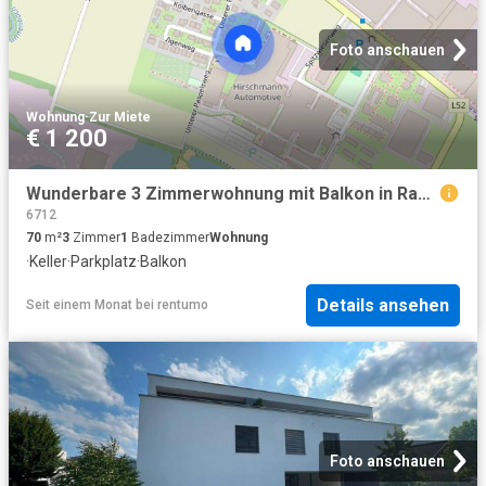
Foto anschauen
Wohnung
·
Zur Miete
€ 1 200
Wunderbare 3 Zimmerwohnung mit Balkon in Rankweil Brederis zu vermieten!
6712
70
m²
3
Zimmer
1
Badezimmer
Wohnung
·
Keller
·
Parkplatz
·
Balkon
Details ansehen
Seit einem Monat
bei
rentumo
Foto anschauen