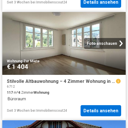
Details ansehen
Seit 3 Wochen
bei
Immobilienscout24
Foto anschauen
Wohnung
·
Zur Miete
€ 1 404
Stilvolle Altbauwohnung – 4 Zimmer Wohnung in Top Zustand in Frastanz
6712
117
m²
4
Zimmer
Wohnung
·
Büroraum
Details ansehen
Seit 3 Wochen
bei
Immobilienscout24