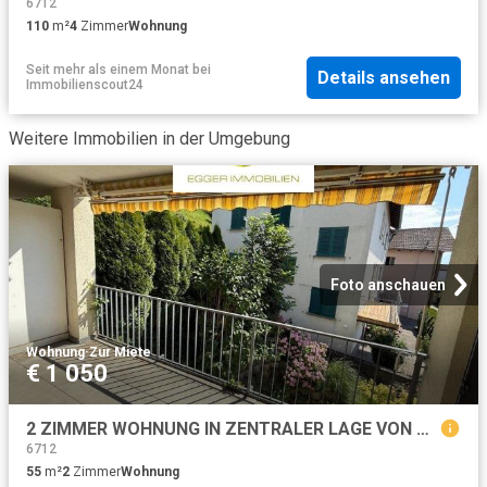
6712
110
m²
4
Zimmer
Wohnung
Seit mehr als einem Monat
bei
Details ansehen
Immobilienscout24
Weitere Immobilien in der Umgebung
Foto anschauen
Wohnung
·
Zur Miete
€ 1 050
2 ZIMMER WOHNUNG IN ZENTRALER LAGE VON RANKWEIL
6712
55
m²
2
Zimmer
Wohnung