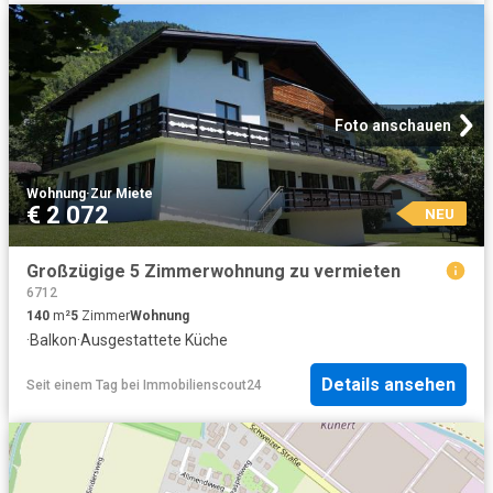
Foto anschauen
Wohnung
·
Zur Miete
€ 2 072
NEU
Großzügige 5 Zimmerwohnung zu vermieten
6712
140
m²
5
Zimmer
Wohnung
·
Balkon
·
Ausgestattete Küche
Details ansehen
Seit einem Tag
bei
Immobilienscout24