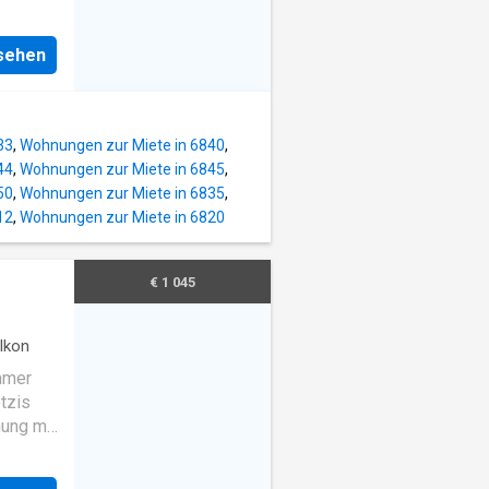
lichen
hig
inuten
nsehen
theken
unde,
1
ichen
33
,
Wohnungen zur Miete in 6840
,
in. Die
44
,
Wohnungen zur Miete in 6845
,
men:
50
,
Wohnungen zur Miete in 6835
,
ve
12
,
Wohnungen zur Miete in 6820
 Brutto
ution 3
€ 1 045
b Juli
mail
termin.
lkon
mmer
tzis
nung mit
mfort
hnfläche