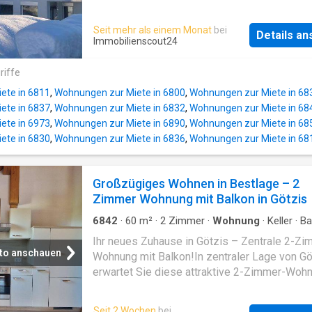
gute Infrastruktur mit kurzen Wegen zu sämt
sehr gute Verkehrsanbindung und ist doch ru
Einrichtungen des täglichen Bedarfs.
gelegen. Bahnhof und Bus sind in wenigen M
Seit mehr als einem Monat
bei
Einkaufsmöglichkeiten, Bäckereien,
Details a
erreichbar. Es ist ein Parkplatz der Wohnung
Immobilienscout24
Gastronomiebetriebe sowie Banken und Apo
zugeordnet. Erwünscht: Nichtraucher, keine H
sind bequem erreichbar. Auch Freizeit- und
Diele Küche-Esszimmer/Wohnzimmer
riffe
Erholungsmöglichkeiten befinden sich in
Schlafzimmer Arbeitszimmer Zimmer (Kind) 
unmittelbarer Umgebung und laden zu sportl
ete in 6811
,
Wohnungen zur Miete in 6800
,
Wohnungen zur Miete in 68
Balkon umlaufend Badezimmer/WC AR Der
Aktivitäten sowie Spaziergängen im Grünen e
ete in 6837
,
Wohnungen zur Miete in 6832
,
Wohnungen zur Miete in 68
Gesamtmietzins setzt sich wie folgt zusam
öffentliche V
ete in 6973
,
Wohnungen zur Miete in 6890
,
Wohnungen zur Miete in 68
EUR 1.430,0000 EUR Gesamtmietzins inklusi
ete in 6830
,
Wohnungen zur Miete in 6836
,
Wohnungen zur Miete in 68
Betriebskosten EUR 1.110,00 Miete Wohnung
EUR 40,00 Parkplatz Brutto EUR 320,00
Betriebskosten Wohnung (nach Verbrauch) Ka
Großzügiges Wohnen in Bestlage – 2
Brutto Monatsmieten Keine Maklergebühren a
Zimmer Wohnung mit Balkon in Götzis
2026 Ansprechpartner: Frau Ruff, bitte per E-
Kontakt aufnehmen betreffend Besichtigungs
6842
·
60
m²
·
2
Zimmer
·
Wohnung
·
Keller
·
Ba
Die Wohnung ist derzeit noch bewohnt
Ihr neues Zuhause in Götzis – Zentrale 2-Zi
to anschauen
Wohnung mit Balkon!In zentraler Lage von Gö
erwartet Sie diese attraktive 2-Zimmer-Woh
Balkon, die modernes Wohnen und hohen Ko
vereint. Auf einer durchdacht gestalteten Wo
Seit 2 Wochen
bei