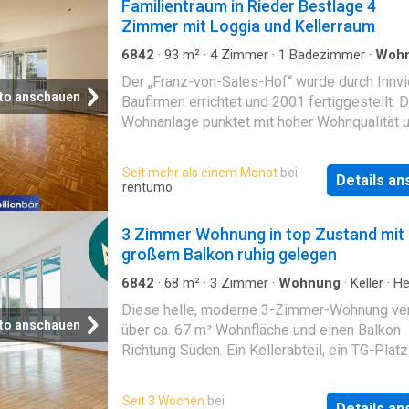
Familientraum in Rieder Bestlage 4
Zimmer mit Loggia und Kellerraum
6842
·
93
m²
·
4
Zimmer
·
1
Badezimmer
·
Woh
Keller
·
Parkplatz
Der „Franz-von-Sales-Hof“ wurde durch Innvie
to anschauen
Baufirmen errichtet und 2001 fertiggestellt. D
Wohnanlage punktet mit hoher Wohnqualität 
Ruhe, natürlich auch mit freundlichen
Bewohner/innen. Insgesamt gibt es vier
Seit mehr als einem Monat
bei
Details a
Haupthäuser, sowie zwei Eck-Verbindungshä
rentumo
Ein liebevoll angelegter Innenhof, mit verspie
Details, viel Grünfläche und Sitzgelegenheiten
3 Zimmer Wohnung in top Zustand mit
zum Verweilen im Freien ein. Alle Gebäude s
großem Balkon ruhig gelegen
unterkellert. Der Keller beinhaltet jeweils
zugeordnete Kellerabteile, Trocknungs- und
6842
·
68
m²
·
3
Zimmer
·
Wohnung
·
Keller
·
He
Balkon
Technikräume sowie Fahrrad- und Kinderwag
Diese helle, moderne 3-Zimmer-Wohnung ve
Abstellplätze und eine Tiefgarage. Die
to anschauen
über ca. 67 m² Wohnfläche und einen Balkon
hervorragende und Raumaufteilung bietet ge
Richtung Süden. Ein Kellerabteil, ein TG-Plat
Platz für Pärchen und Familien. Durch ihre
ein Carportplatz sind zugeordnet. Die vielen
vielfältigen Nutzungsmöglichkeiten sind die
Fenster, die moderne Ausstattung wie zB. ei
Seit 3 Wochen
bei
Wohnungen sowohl für die Eigennutzung abe
Details a