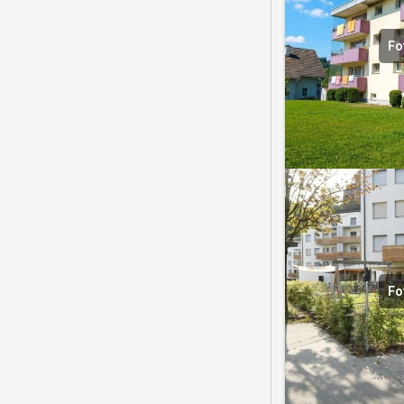
Fo
Fo