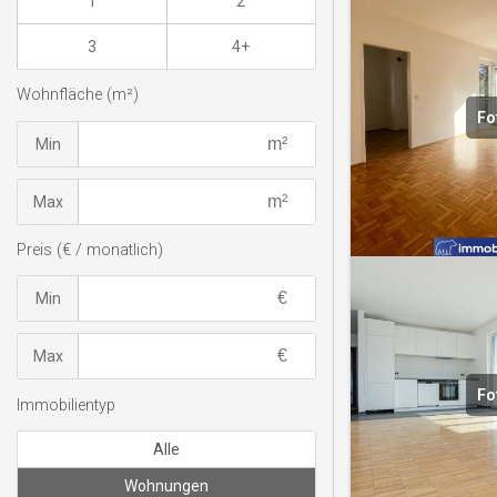
1
2
3
4+
Wohnfläche (m²)
Fo
Min
Max
Preis (€ / monatlich)
Min
Max
Fo
Immobilientyp
Alle
Wohnungen