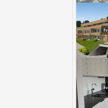
Fo
Fo