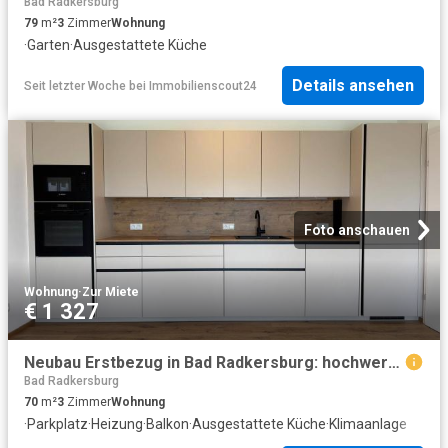
Bad Radkersburg
79
m²
3
Zimmer
Wohnung
·
Garten
·
Ausgestattete Küche
Details ansehen
Seit letzter Woche
bei
Immobilienscout24
Foto anschauen
Wohnung
·
Zur Miete
€ 1 327
Neubau Erstbezug in Bad Radkersburg: hochwertige 3 Zimmer Neubauwohnung mit Küche, Balkon, Carport und Klimaanlage
Bad Radkersburg
70
m²
3
Zimmer
Wohnung
·
Parkplatz
·
Heizung
·
Balkon
·
Ausgestattete Küche
·
Klimaanlage