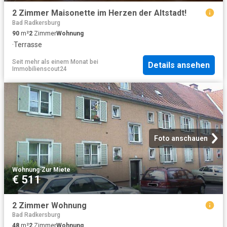
2 Zimmer Maisonette im Herzen der Altstadt!
Bad Radkersburg
90
m²
2
Zimmer
Wohnung
·
Terrasse
Seit mehr als einem Monat
bei
Details ansehen
Immobilienscout24
Foto anschauen
Wohnung
·
Zur Miete
€ 511
2 Zimmer Wohnung
Bad Radkersburg
48
m²
2
Zimmer
Wohnung