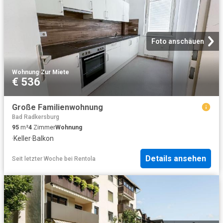
Foto anschauen
Wohnung
·
Zur Miete
€ 536
Große Familienwohnung
Bad Radkersburg
95
m²
4
Zimmer
Wohnung
·
Keller
·
Balkon
Details ansehen
Seit letzter Woche
bei
Rentola