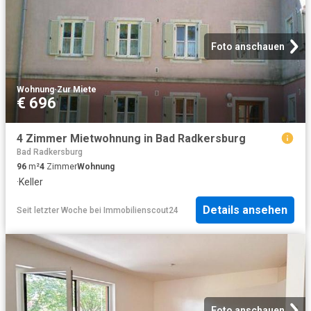
Foto anschauen
Wohnung
·
Zur Miete
€ 696
4 Zimmer Mietwohnung in Bad Radkersburg
Bad Radkersburg
96
m²
4
Zimmer
Wohnung
·
Keller
Details ansehen
Seit letzter Woche
bei
Immobilienscout24
Foto anschauen