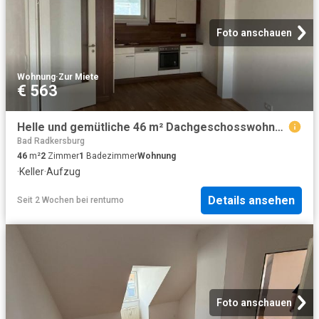
Foto anschauen
Wohnung
·
Zur Miete
€ 563
Helle und gemütliche 46 m² Dachgeschosswohnung in ruhiger Lage …!
Bad Radkersburg
46
m²
2
Zimmer
1
Badezimmer
Wohnung
·
Keller
·
Aufzug
Details ansehen
Seit 2 Wochen
bei
rentumo
Foto anschauen