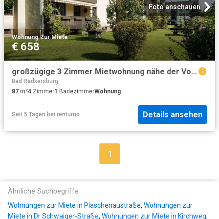
Foto anschauen
Wohnung
·
Zur Miete
€ 658
großzügige 3 Zimmer Mietwohnung nähe der Volksschule Linden
Bad Radkersburg
87
m²
4
Zimmer
1
Badezimmer
Wohnung
Details ansehen
Seit 5 Tagen
bei
rentumo
1
Ähnliche Suchbegriffe
Wohnungen zur Miete in Plaschenaustraße
,
Wohnungen zur
Miete in Dr Schwaiger-Straße
,
Wohnungen zur Miete in Kirchweg,