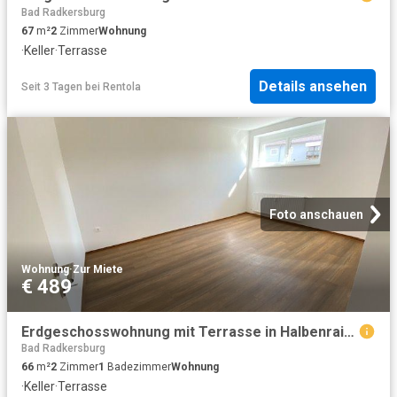
Bad Radkersburg
67
m²
2
Zimmer
Wohnung
·
Keller
·
Terrasse
Details ansehen
Seit 3 Tagen
bei
Rentola
Foto anschauen
Wohnung
·
Zur Miete
€ 489
Erdgeschosswohnung mit Terrasse in Halbenrain …!
Bad Radkersburg
66
m²
2
Zimmer
1
Badezimmer
Wohnung
·
Keller
·
Terrasse