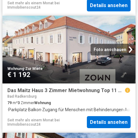
Seit mehr als einem Monat
bei
Details ansehen
Immobilienscout24
Foto anschauen
Wohnung
·
Zur Miete
€ 1 192
Das Maitz Haus 3 Zimmer Mietwohnung Top 11 mit Balkon
Bad Radkersburg
79
m²
3
Zimmer
Wohnung
·
Parkplatz
·
Balkon
·
Zugang für Menschen mit Behinderungen
·
Ausges
Seit mehr als einem Monat
bei
Details ansehen
Immobilienscout24