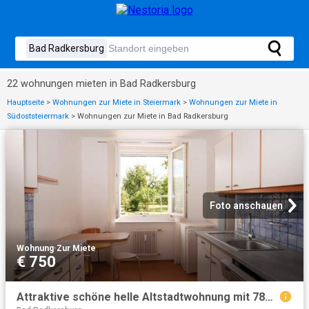
22 wohnungen mieten in Bad Radkersburg
Hauptseite
>
Wohnungen zur Miete in Steiermark
>
Wohnungen zur Miete in
Südoststeiermark
>
Wohnungen zur Miete in Bad Radkersburg
Foto anschauen
Wohnung
·
Zur Miete
€ 750
Attraktive schöne helle Altstadtwohnung mit 78m², 2 Schlafzimmer, Parkplatz, Garten auf der Bastei