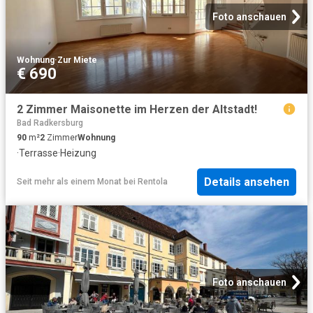
Foto anschauen
Wohnung
·
Zur Miete
€ 690
2 Zimmer Maisonette im Herzen der Altstadt!
Bad Radkersburg
90
m²
2
Zimmer
Wohnung
·
Terrasse
·
Heizung
Details ansehen
Seit mehr als einem Monat
bei
Rentola
Foto anschauen