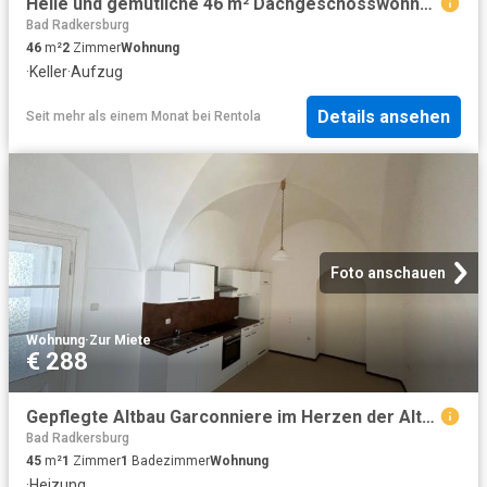
Helle und gemütliche 46 m² Dachgeschosswohnung in ruhiger Lage …!
Bad Radkersburg
46
m²
2
Zimmer
Wohnung
·
Keller
·
Aufzug
Details ansehen
Seit mehr als einem Monat
bei
Rentola
Foto anschauen
Wohnung
·
Zur Miete
€ 288
Gepflegte Altbau Garconniere im Herzen der Altstadt!
Bad Radkersburg
45
m²
1
Zimmer
1
Badezimmer
Wohnung
·
Heizung