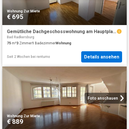
Wohnung
·
Zur Miete
€ 695
Gemütliche Dachgeschosswohnung am Hauptplatz von Bad Radkersburg
Bad Radkersburg
75
m²
3
Zimmer
1
Badezimmer
Wohnung
Details ansehen
Seit 2 Wochen
bei
rentumo
Foto anschauen
Wohnung
·
Zur Miete
€ 889