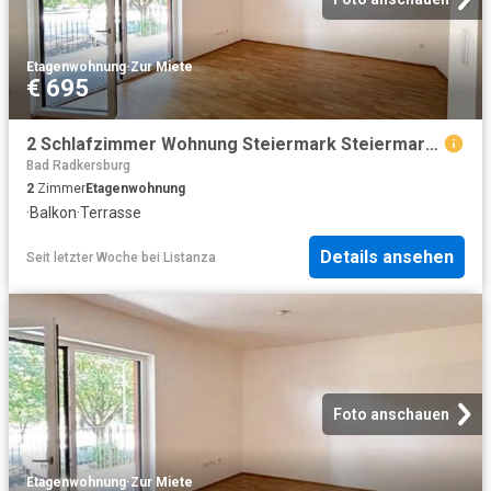
Etagenwohnung
·
Zur Miete
€ 695
2 Schlafzimmer Wohnung Steiermark Steiermark 104755463
Bad Radkersburg
2
Zimmer
Etagenwohnung
·
Balkon
·
Terrasse
Details ansehen
Seit letzter Woche
bei
Listanza
Foto anschauen
Etagenwohnung
·
Zur Miete