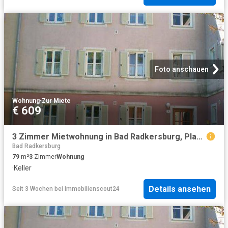
Foto anschauen
Wohnung
·
Zur Miete
€ 609
3 Zimmer Mietwohnung in Bad Radkersburg, Plaschenaustraße 8
Bad Radkersburg
79
m²
3
Zimmer
Wohnung
·
Keller
Details ansehen
Seit 3 Wochen
bei
Immobilienscout24