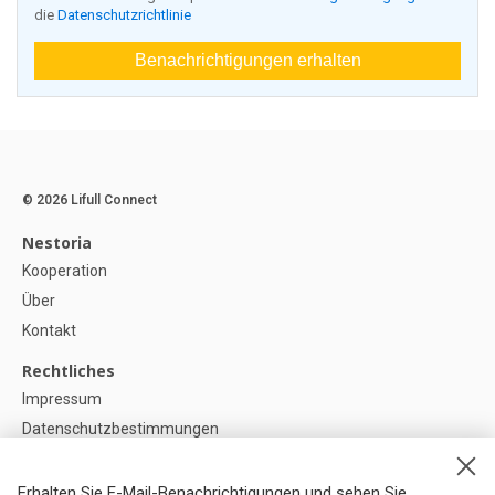
die
Datenschutzrichtlinie
Benachrichtigungen erhalten
© 2026 Lifull Connect
Nestoria
Kooperation
Über
Kontakt
Rechtliches
Impressum
Datenschutzbestimmungen
Politik zur Verwendung von Cookies
Cookie-Einstellunge
Erhalten Sie E-Mail-Benachrichtigungen und sehen Sie