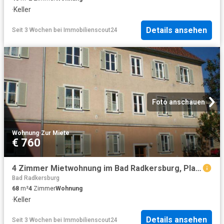
·
Keller
Details ansehen
Seit 3 Wochen
bei
Immobilienscout24
Foto anschauen
Wohnung
·
Zur Miete
€ 760
4 Zimmer Mietwohnung im Bad Radkersburg, Plaschenaustraße 16
Bad Radkersburg
68
m²
4
Zimmer
Wohnung
·
Keller
Details ansehen
Seit 3 Wochen
bei
Immobilienscout24