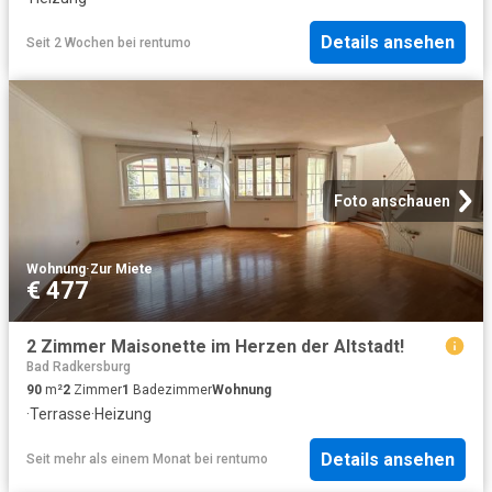
Details ansehen
Seit 2 Wochen
bei
rentumo
Foto anschauen
Wohnung
·
Zur Miete
€ 477
2 Zimmer Maisonette im Herzen der Altstadt!
Bad Radkersburg
90
m²
2
Zimmer
1
Badezimmer
Wohnung
·
Terrasse
·
Heizung
Details ansehen
Seit mehr als einem Monat
bei
rentumo