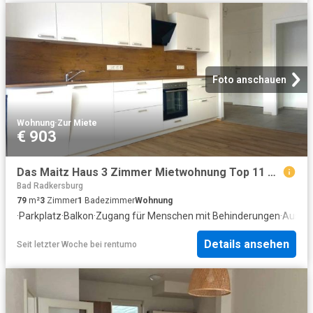
Foto anschauen
Wohnung
·
Zur Miete
€ 903
Das Maitz Haus 3 Zimmer Mietwohnung Top 11 mit Balkon
Bad Radkersburg
79
m²
3
Zimmer
1
Badezimmer
Wohnung
·
Parkplatz
·
Balkon
·
Zugang für Menschen mit Behinderungen
·
Ausges
Details ansehen
Seit letzter Woche
bei
rentumo