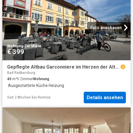
Foto anschauen
Wohnung
·
Zur Miete
€ 399
Gepflegte Altbau Garconniere im Herzen der Altstadt!
Bad Radkersburg
45
m²
1
Zimmer
Wohnung
·
Ausgestattete Küche
·
Heizung
Details ansehen
Seit 2 Wochen
bei
Rentola