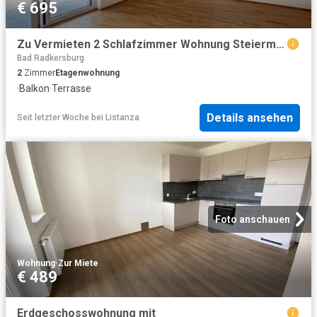
€ 695
Zu Vermieten 2 Schlafzimmer Wohnung Steiermark Steiermark DS104755463
Bad Radkersburg
2
Zimmer
Etagenwohnung
·
Balkon
·
Terrasse
Details ansehen
Seit letzter Woche
bei
Listanza
Foto anschauen
Wohnung
·
Zur Miete
€ 489
Erdgeschosswohnung mit