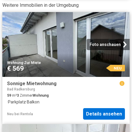
Weitere Immobilien in der Umgebung
Foto anschauen
Wohnung
·
Zur Miete
€ 569
NEU
Sonnige Mietwohnung
Bad Radkersburg
59
m²
3
Zimmer
Wohnung
·
Parkplatz
·
Balkon
Details ansehen
Neu
bei
Rentola