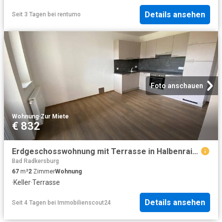
Details ansehen
Seit 3 Tagen
bei
rentumo
Foto anschauen
Wohnung
·
Zur Miete
€ 832
Erdgeschosswohnung mit Terrasse in Halbenrain. !
Bad Radkersburg
67
m²
2
Zimmer
Wohnung
·
Keller
·
Terrasse
Details ansehen
Seit 4 Tagen
bei
Immobilienscout24