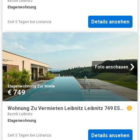
Bezirk Leibnitz
Etagenwohnung
Details ansehen
Seit 5 Tagen
bei
Listanza
Foto anschauen
Etagenwohnung
·
Zur Miete
€ 749
Wohnung Zu Vermieten Leibnitz Leibnitz 749 ES104783582
Bezirk Leibnitz
Etagenwohnung
Details ansehen
Seit 5 Tagen
bei
Listanza