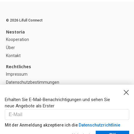
© 2026 Lifull Connect
Nestoria
Kooperation
Über
Kontakt
Rechtliches
Impressum
Datenschutzbestimmungen
Politik zur Verwendung von Cookies
Cookie-Einstellunge
Erhalten Sie E-Mail-Benachrichtigungen und sehen Sie
neue Angebote als Erster
Hilfe
FAQ
Mit der Anmeldung akzeptiere ich die
Datenschutzrichtlinie
Unsere Partner