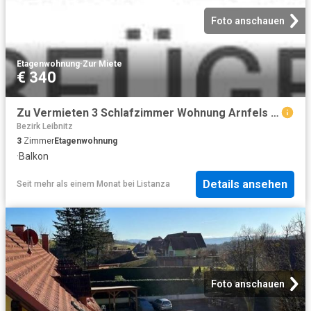
Foto anschauen
Etagenwohnung
·
Zur Miete
€ 340
Zu Vermieten 3 Schlafzimmer Wohnung Arnfels AUT DS101298968
Bezirk Leibnitz
3
Zimmer
Etagenwohnung
·
Balkon
Details ansehen
Seit mehr als einem Monat
bei
Listanza
Foto anschauen