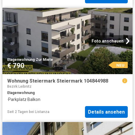
Foto anschauen
Etagenwohnung
·
Zur Miete
€ 790
NEU
Wohnung Steiermark Steiermark 104844988
Bezirk Leibnitz
Etagenwohnung
·
Parkplatz
·
Balkon
Details ansehen
Seit 2 Tagen
bei
Listanza