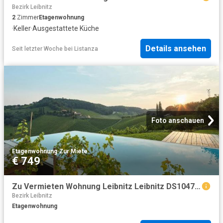
Bezirk Leibnitz
2
Zimmer
Etagenwohnung
·
Keller
·
Ausgestattete Küche
Details ansehen
Seit letzter Woche
bei
Listanza
Foto anschauen
Etagenwohnung
·
Zur Miete
€ 749
Zu Vermieten Wohnung Leibnitz Leibnitz DS104783582
Bezirk Leibnitz
Etagenwohnung