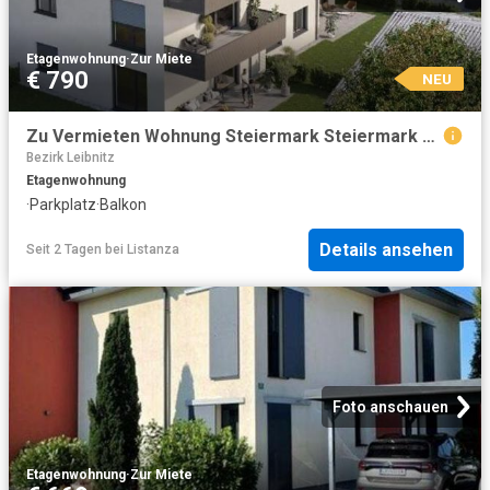
Etagenwohnung
·
Zur Miete
€ 790
NEU
Zu Vermieten Wohnung Steiermark Steiermark DS104844988
Bezirk Leibnitz
Etagenwohnung
·
Parkplatz
·
Balkon
Details ansehen
Seit 2 Tagen
bei
Listanza
Foto anschauen
Etagenwohnung
·
Zur Miete