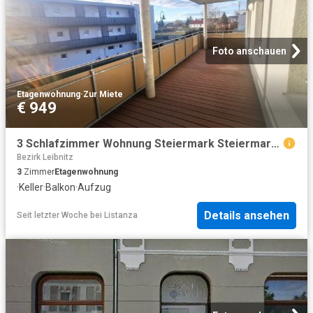
Foto anschauen
Etagenwohnung
·
Zur Miete
€ 949
3 Schlafzimmer Wohnung Steiermark Steiermark 104537527
Bezirk Leibnitz
3
Zimmer
Etagenwohnung
·
Keller
·
Balkon
·
Aufzug
Details ansehen
Seit letzter Woche
bei
Listanza