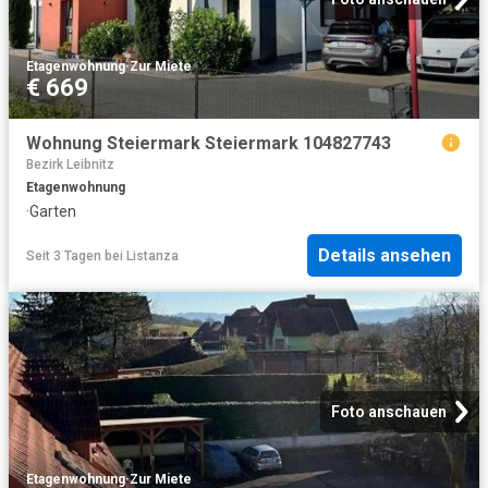
Etagenwohnung
·
Zur Miete
€ 669
Wohnung Steiermark Steiermark 104827743
Bezirk Leibnitz
Etagenwohnung
·
Garten
Details ansehen
Seit 3 Tagen
bei
Listanza
Foto anschauen
Etagenwohnung
·
Zur Miete