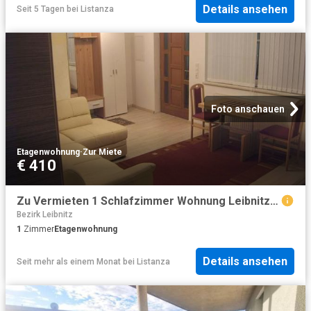
Details ansehen
Seit 5 Tagen
bei
Listanza
Foto anschauen
Etagenwohnung
·
Zur Miete
€ 410
Zu Vermieten 1 Schlafzimmer Wohnung Leibnitz AUT DS102341241
Bezirk Leibnitz
1
Zimmer
Etagenwohnung
Details ansehen
Seit mehr als einem Monat
bei
Listanza