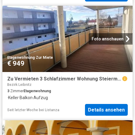
Foto anschauen
Etagenwohnung
·
Zur Miete
€ 949
Zu Vermieten 3 Schlafzimmer Wohnung Steiermark Steiermark DS104537527
Bezirk Leibnitz
3
Zimmer
Etagenwohnung
·
Keller
·
Balkon
·
Aufzug
Details ansehen
Seit letzter Woche
bei
Listanza