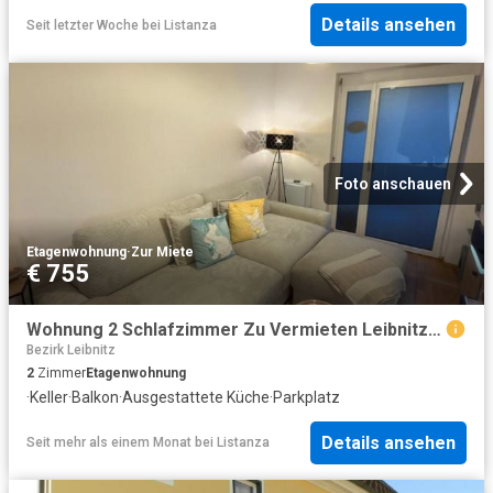
Details ansehen
Seit letzter Woche
bei
Listanza
Foto anschauen
Etagenwohnung
·
Zur Miete
€ 755
Wohnung 2 Schlafzimmer Zu Vermieten Leibnitz AUT 755 ES101954728
Bezirk Leibnitz
2
Zimmer
Etagenwohnung
·
Keller
·
Balkon
·
Ausgestattete Küche
·
Parkplatz
Details ansehen
Seit mehr als einem Monat
bei
Listanza