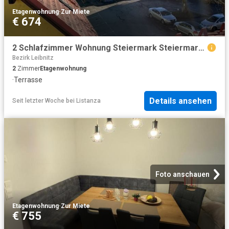
Etagenwohnung
·
Zur Miete
€ 674
2 Schlafzimmer Wohnung Steiermark Steiermark 104712932
Bezirk Leibnitz
2
Zimmer
Etagenwohnung
·
Terrasse
Details ansehen
Seit letzter Woche
bei
Listanza
Foto anschauen
Etagenwohnung
·
Zur Miete
€ 755