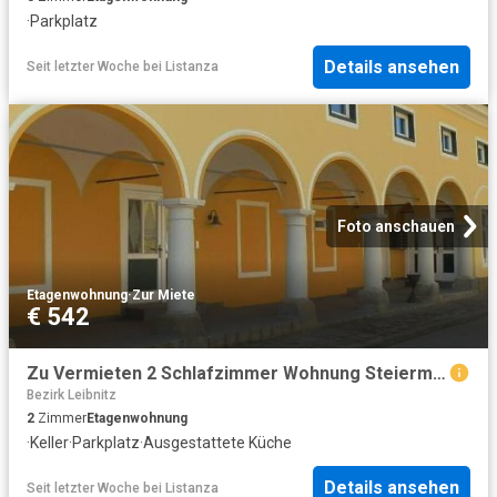
·
Parkplatz
Details ansehen
Seit letzter Woche
bei
Listanza
Foto anschauen
Etagenwohnung
·
Zur Miete
€ 542
Zu Vermieten 2 Schlafzimmer Wohnung Steiermark Steiermark DS104713058
Bezirk Leibnitz
2
Zimmer
Etagenwohnung
·
Keller
·
Parkplatz
·
Ausgestattete Küche
Details ansehen
Seit letzter Woche
bei
Listanza