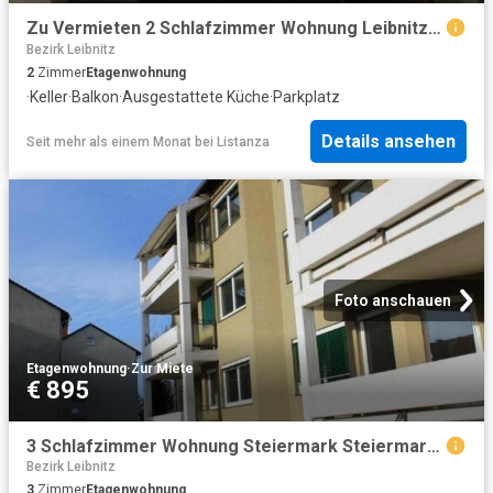
Zu Vermieten 2 Schlafzimmer Wohnung Leibnitz AUT DS101954728
Bezirk Leibnitz
2
Zimmer
Etagenwohnung
·
Keller
·
Balkon
·
Ausgestattete Küche
·
Parkplatz
Details ansehen
Seit mehr als einem Monat
bei
Listanza
Foto anschauen
Etagenwohnung
·
Zur Miete
€ 895
3 Schlafzimmer Wohnung Steiermark Steiermark 104508029
Bezirk Leibnitz
3
Zimmer
Etagenwohnung