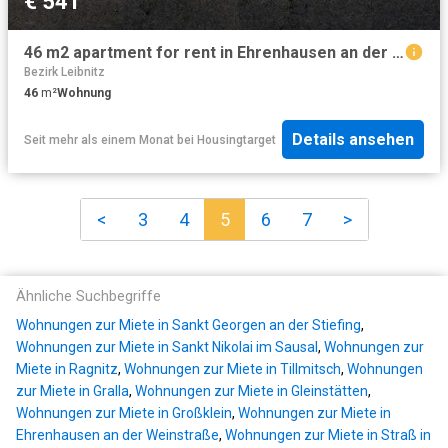
€ 541
46 m2 apartment for rent in Ehrenhausen an der Weinstraße
Bezirk Leibnitz
46
m²
Wohnung
Details ansehen
Seit mehr als einem Monat
bei
Housingtarget
<
3
4
5
6
7
>
Ähnliche Suchbegriffe
Wohnungen zur Miete in Sankt Georgen an der Stiefing
,
Wohnungen zur Miete in Sankt Nikolai im Sausal
,
Wohnungen zur
Miete in Ragnitz
,
Wohnungen zur Miete in Tillmitsch
,
Wohnungen
zur Miete in Gralla
,
Wohnungen zur Miete in Gleinstätten
,
Wohnungen zur Miete in Großklein
,
Wohnungen zur Miete in
Ehrenhausen an der Weinstraße
,
Wohnungen zur Miete in Straß in