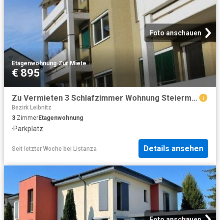
Foto anschauen
Etagenwohnung
·
Zur Miete
€ 895
Zu Vermieten 3 Schlafzimmer Wohnung Steiermark Steiermark DS104508029
Bezirk Leibnitz
3
Zimmer
Etagenwohnung
·
Parkplatz
Details ansehen
Seit letzter Woche
bei
Listanza
Foto anschauen