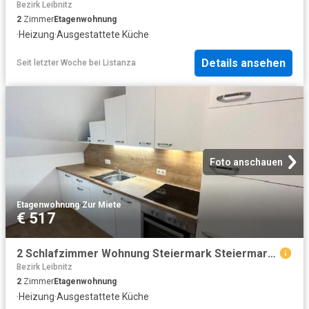
Bezirk Leibnitz
2
Zimmer
Etagenwohnung
·
Heizung
·
Ausgestattete Küche
Details ansehen
Seit letzter Woche
bei
Listanza
Foto anschauen
Etagenwohnung
·
Zur Miete
€ 517
2 Schlafzimmer Wohnung Steiermark Steiermark 104564828
Bezirk Leibnitz
2
Zimmer
Etagenwohnung
·
Heizung
·
Ausgestattete Küche