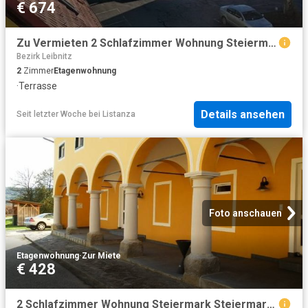
€ 674
Zu Vermieten 2 Schlafzimmer Wohnung Steiermark Steiermark DS104712932
Bezirk Leibnitz
2
Zimmer
Etagenwohnung
·
Terrasse
Details ansehen
Seit letzter Woche
bei
Listanza
Foto anschauen
Etagenwohnung
·
Zur Miete
€ 428
2 Schlafzimmer Wohnung Steiermark Steiermark 104564697