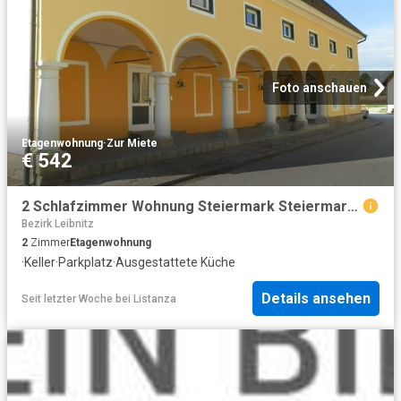
Foto anschauen
Etagenwohnung
·
Zur Miete
€ 542
2 Schlafzimmer Wohnung Steiermark Steiermark 104713058
Bezirk Leibnitz
2
Zimmer
Etagenwohnung
·
Keller
·
Parkplatz
·
Ausgestattete Küche
Details ansehen
Seit letzter Woche
bei
Listanza