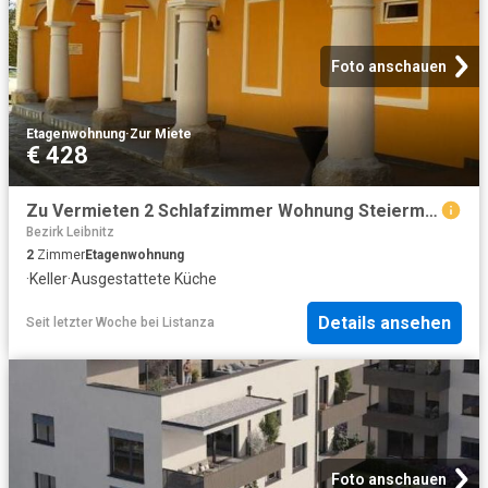
Foto anschauen
Etagenwohnung
·
Zur Miete
€ 428
Zu Vermieten 2 Schlafzimmer Wohnung Steiermark Steiermark DS104564697
Bezirk Leibnitz
2
Zimmer
Etagenwohnung
·
Keller
·
Ausgestattete Küche
Details ansehen
Seit letzter Woche
bei
Listanza
Foto anschauen