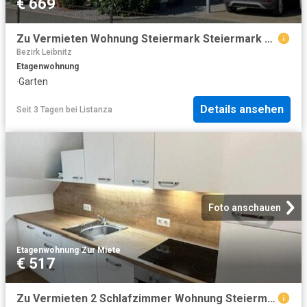
€ 669
Zu Vermieten Wohnung Steiermark Steiermark DS104827743
Bezirk Leibnitz
Etagenwohnung
·
Garten
Details ansehen
Seit 3 Tagen
bei
Listanza
Foto anschauen
Etagenwohnung
·
Zur Miete
€ 517
Zu Vermieten 2 Schlafzimmer Wohnung Steiermark Steiermark DS104564828