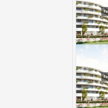
Fo
Fo