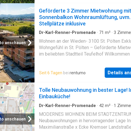
Geförderte 3 Zimmer Mietwohnung mi
Sonnenbalkon Wohnraumlüftung, uvm.
Stellplätze inklusive
Dr-Karl-Renner-Promenade
·
71
m²
·
3
Zimme
Badezimmer
·
Wohnung
·
Parkplatz
Wohnen an der Wieden- 3100 St. Pölten Exkl
to anschauen
Wohngefühl in St. Pölten – Geförderte Miet
im beliebten Stadtteil Teufelhof Willkommen 
Ihrem neuen Zuhause! In einer modernen und
gepflegten Wohnhausanlage im begehrten Sta
Details a
Seit 6 Tagen
bei
rentumo
Teufelhof in St. Pölten erwartet Sie diese att
geförderte Mietwohnung mit idealer Kombina
aus Wohnkomfort, Ruhe und perfekter Infrastr
Tolle Neubauwohnung in bester Lage! In
Bereits beim Betreten der Wohnung überzeug
Einbauküche!
helle und freundliche Atmosphäre. Die durch
Raumaufteilung sowie großzügige Fensterfl
Dr-Karl-Renner-Promenade
·
42
m²
·
1
Zimme
Badezimmer
·
Wohnung
·
Garten
·
Parkplatz
·
H
sorgen für ein angenehmes Wohngefühl und
MODERNES WOHNEN BEIM STADTZENTRUM
Balkon
·
Terrasse
·
Ausgestattete Küche
schaffen lichtdurchflutete Räume zum Wohlfü
to anschauen
Neubauwohnungen in hervorragender Lage In
Hier vereinen sich modernes Wohnen und ho
Maximilianstraße x Ecke Kremser Landstraße 