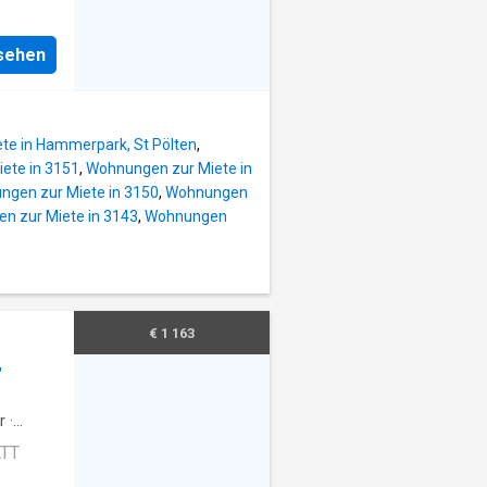
m
nlage
wei
nsehen
erbaut.
ch die
 Ärzte,
ufig in
h die
arer
te in Hammerpark, St Pölten
,
ete in 3151
,
Wohnungen zur Miete in
gen zur Miete in 3150
,
Wohnungen
chkeit
n zur Miete in 3143
,
Wohnungen
ge
au -)
en,
te
€ 1 163
ststoff-
,
rnwärme
ze
nung
r
·
ATT