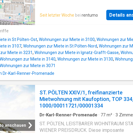
Lebensqualität auf harmonische Weise. Die
Pölten zwischen dem Hauptbahnhof und de
Wohnhausanlage befindet sich in ruhiger Grü
Universitätsklinikum wurden aufgeteilt auf z
und bietet gleichzeitig eine ausgezeichnete
Details a
Seit letzter Woche
bei
rentumo
Stiegen Wohnungen zwischen 42m2 - 124m2 
Anbindung an das Stadtzentrum.
Die Liegenschaft zeichnet sich vor allem dur
Einkaufsmöglichkeiten, Schulen, Kindergärten,
tolle Lage mit Nähe zum Stadtzentrum ( fußlä
riffe
Apotheken sowie zahlreiche Freizeit- und
7 Minuten zu erreichen) aus. Demnach ist auc
Sporteinrichtungen befinden sich in unmittelb
te in St Pölten-Ost
,
Wohnungen zur Miete in 3100
,
Wohnungen zur Mie
öffentliche Verkehrsanbindung durch den
Nähe und machen den A
ete in 3107
,
Wohnungen zur Miete in St Pölten-Nord
,
Wohnungen zur Mi
Hauptbahnhof (zu Fuß in 5 min erreichbar)
ur Miete in 3231
,
Wohnungen zur Miete in Ignatz-Grafft-Gasse
,
Wohnun
ausgezeichnet. Bei Bedarf besteht die Mögli
Wohnungen zur Miete in 3140
,
Wohnungen zur Miete in 3130
,
Wohnunge
einen Stellplatz in der hauseigenen Tiefgara
Wohnungen zur Miete in 3071
anzumieten. Die Highlights für Sie
in Dr-Karl-Renner-Promenade
zusammengefasst: -) Energieeffizienter Neub
Hochwertige Ausstattung -) Freiflächen (Gart
Terrasse, Balkon, Loggia) -) Voll ausgestatte
ST. PÖLTEN XXIV/1, freifinanzierte
Küche inkludiert -) 3-Scheiben-verglaste Kun
Mietwohnung mit Kaufoption, TOP 334
Fenster mit Außenbeschattung -) Mittels Fe
1000/00011721/00001334
betriebene Fußbodenheizung -) Garagenplät
anmietbar -) Einlagerungsraum für jede Woh
Dr-Karl-Renner-Promenade
·
77
m²
·
3
Zimme
inkludiert -) Begrünter, r
Wohnung
ST. PÖLTEN, LEISTBARER WOHNTRAUM ST
to anschauen
WIENER PREISDRUCK. Diese imposante