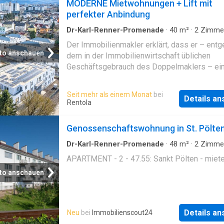
MODERNE Mietwohnungen + Lift mit
perfekter Anbindung
Dr-Karl-Renner-Promenade
·
40
m²
·
2
Zimme
Wohnung
·
Aufzug
Der Immobilienmakler erklärt, dass er – ent
to anschauen
dem in der Immobilienwirtschaft üblichen
Geschäftsgebrauch des Doppelmaklers – ein
nur für den Vermieter tätig ist. In ruhiger, gr
an der Kremser Landstraße 71/ Ecke Dietmar
Seit mehr als einem Monat
bei
Details a
Straße 4-6, St. Pölten. Schulen, Kindergärten
Rentola
Einkaufmöglichkeiten sind gegeben. Mit dem 
ca. 6 Minuten zum Hautbahnhof sowie ca. 2 
Genossenschaftswohnung in St. Pölte
vom Universitätsklinikum St. Pölten entfernt.
gut mit dem Individualverkehr zu erreichen. 
Dr-Karl-Renner-Promenade
·
48
m²
·
2
Zimme
Wohnung
Entfernung Luftlinie / Quelle: OpenStreetMap
APARTMENT - 2 - 47.55: Sankt Pölten - miet
verarbeiten Ihre personenbezogenen Daten, 
to anschauen
Informationen finden Sie
Details a
Neu
bei
Immobilienscout24