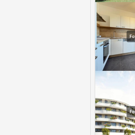
Fo
Fo