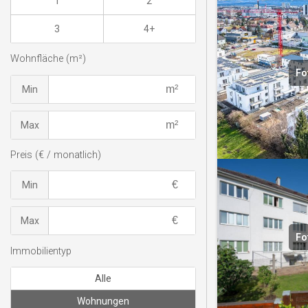
1
2
3
4+
Wohnfläche (m²)
Fo
Min
Max
Preis (€ / monatlich)
Min
Max
Fo
Immobilientyp
Alle
Wohnungen