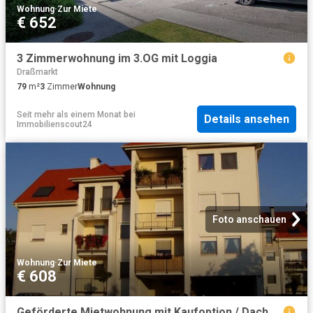
Wohnung
·
Zur Miete
€ 652
3 Zimmerwohnung im 3.OG mit Loggia
Draßmarkt
79
m²
3
Zimmer
Wohnung
Seit mehr als einem Monat
bei
Details ansehen
Immobilienscout24
Foto anschauen
Wohnung
·
Zur Miete
€ 608
Geförderte Mietwohnung mit Kaufoption / Dachgeschoss