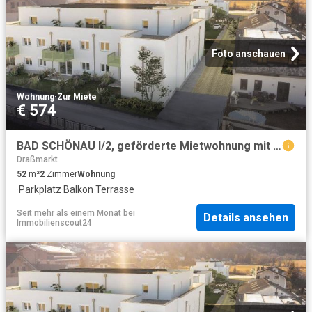
Foto anschauen
Wohnung
·
Zur Miete
€ 574
BAD SCHÖNAU I/2, geförderte Mietwohnung mit Kaufoption, Wohnung 5, 1100/00035582/00001205
Draßmarkt
52
m²
2
Zimmer
Wohnung
·
Parkplatz
·
Balkon
·
Terrasse
Seit mehr als einem Monat
bei
Details ansehen
Immobilienscout24