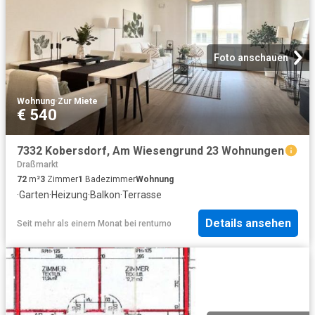
Foto anschauen
Wohnung
·
Zur Miete
€ 540
7332 Kobersdorf, Am Wiesengrund 23 Wohnungen
Draßmarkt
72
m²
3
Zimmer
1
Badezimmer
Wohnung
·
Garten
·
Heizung
·
Balkon
·
Terrasse
Details ansehen
Seit mehr als einem Monat
bei
rentumo