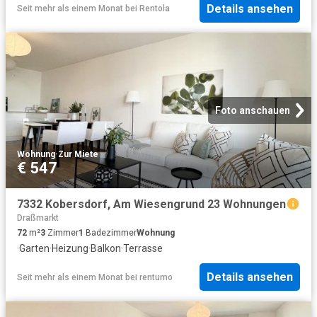
Details ansehen
Seit mehr als einem Monat
bei
Rentola
Foto anschauen
Wohnung
·
Zur Miete
€ 547
7332 Kobersdorf, Am Wiesengrund 23 Wohnungen
Draßmarkt
72
m²
3
Zimmer
1
Badezimmer
Wohnung
·
Garten
·
Heizung
·
Balkon
·
Terrasse
Details ansehen
Seit mehr als einem Monat
bei
rentumo