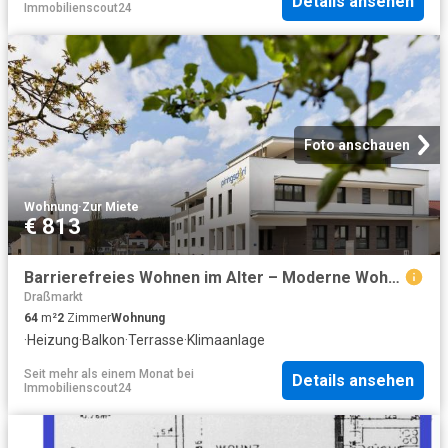
Details ansehen
Immobilienscout24
Foto anschauen
Wohnung
·
Zur Miete
€ 813
Barrierefreies Wohnen im Alter – Moderne Wohnungen mit umfassender Betreuungspauschale| Top 7 | Franz Drescher gGmbH
Draßmarkt
64
m²
2
Zimmer
Wohnung
·
Heizung
·
Balkon
·
Terrasse
·
Klimaanlage
Seit mehr als einem Monat
bei
Details ansehen
Immobilienscout24