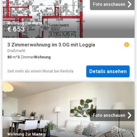
Foto anschauen
Wohnung
·
Zur Miete
€ 653
3 Zimmerwohnung im 3.OG mit Loggia
Draßmarkt
80
m²
3
Zimmer
Wohnung
Details ansehen
Seit mehr als einem Monat
bei
Rentola
Foto anschauen
Wohnung
·
Zur Miete