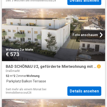
Details ansehen
Seit 3 Wochen
bei
Immobilienscout24
Foto anschauen
Wohnung
·
Zur Miete
€ 573
BAD SCHÖNAU I/2, geförderte Mietwohnung mit Kaufoption, Wohnung 6, 1100/00035582/00001206
Draßmarkt
52
m²
2
Zimmer
Wohnung
·
Parkplatz
·
Balkon
·
Terrasse
Seit mehr als einem Monat
bei
Details ansehen
Immobilienscout24