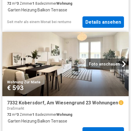
72
m²
3
Zimmer
1
Badezimmer
Wohnung
·
Garten
·
Heizung
·
Balkon
·
Terrasse
Details ansehen
Seit mehr als einem Monat
bei
rentumo
Foto anschauen
Wohnung
·
Zur Miete
€ 593
7332 Kobersdorf, Am Wiesengrund 23 Wohnungen
Draßmarkt
72
m²
3
Zimmer
1
Badezimmer
Wohnung
·
Garten
·
Heizung
·
Balkon
·
Terrasse