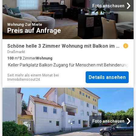
Foto anschauen
Wohnung
·
Zur Miete
Preis auf Anfrage
Schöne helle 3 Zimmer Wohnung mit Balkon im Zentrum von Oberpullendorf
Draßmarkt
100
m²
3
Zimmer
Wohnung
·
Keller
·
Parkplatz
·
Balkon
·
Zugang für Menschen mit Behinderungen
·
Seit mehr als einem Monat
bei
Details ansehen
Immobilienscout24
Foto anschauen