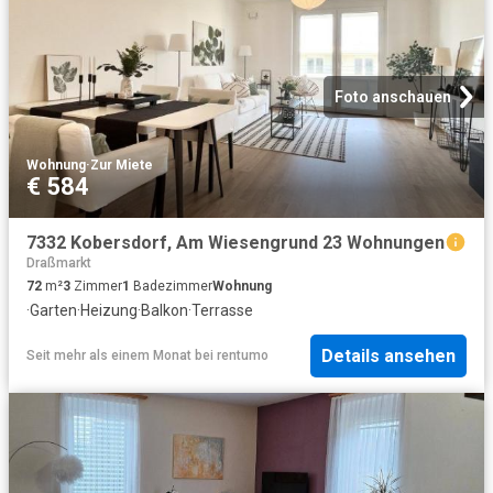
Foto anschauen
Wohnung
·
Zur Miete
€ 584
7332 Kobersdorf, Am Wiesengrund 23 Wohnungen
Draßmarkt
72
m²
3
Zimmer
1
Badezimmer
Wohnung
·
Garten
·
Heizung
·
Balkon
·
Terrasse
Details ansehen
Seit mehr als einem Monat
bei
rentumo