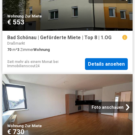
Wohnung
·
Zur Miete
€ 553
Bad Schönau | Geförderte Miete | Top 8 | 1.OG
Draßmarkt
70
m²
3
Zimmer
Wohnung
Seit mehr als einem Monat
bei
Details ansehen
Immobilienscout24
Foto anschauen
Wohnung
·
Zur Miete
€ 730