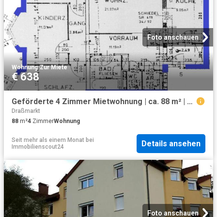
Foto anschauen
Wohnung
·
Zur Miete
€ 638
Geförderte 4 Zimmer Mietwohnung | ca. 88 m² | Obergeschoss
Draßmarkt
88
m²
4
Zimmer
Wohnung
Seit mehr als einem Monat
bei
Details ansehen
Immobilienscout24
Foto anschauen