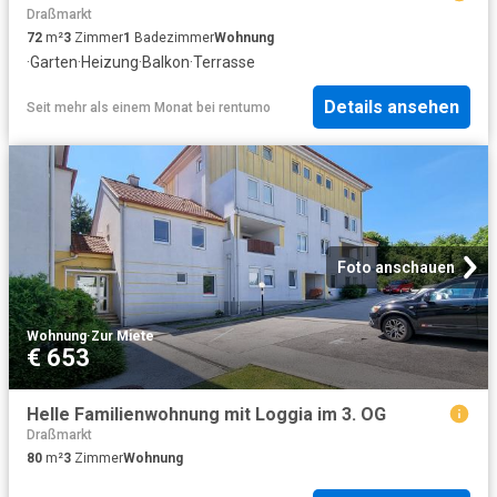
Draßmarkt
72
m²
3
Zimmer
1
Badezimmer
Wohnung
·
Garten
·
Heizung
·
Balkon
·
Terrasse
Details ansehen
Seit mehr als einem Monat
bei
rentumo
Foto anschauen
Wohnung
·
Zur Miete
€ 653
Helle Familienwohnung mit Loggia im 3. OG
Draßmarkt
80
m²
3
Zimmer
Wohnung