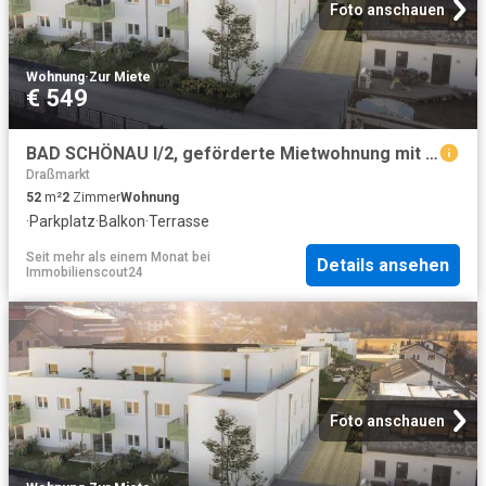
Foto anschauen
Wohnung
·
Zur Miete
€ 549
BAD SCHÖNAU I/2, geförderte Mietwohnung mit Kaufoption, Wohnung 8, 1100/00035582/00001208
Draßmarkt
52
m²
2
Zimmer
Wohnung
·
Parkplatz
·
Balkon
·
Terrasse
Seit mehr als einem Monat
bei
Details ansehen
Immobilienscout24
Foto anschauen