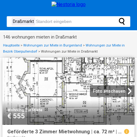
146 wohnungen mieten in Draßmarkt
Hauptseite
>
Wohnungen zur Miete in Burgenland
>
Wohnungen zur Miete in
Bezirk Oberpullendorf
>
Wohnungen zur Miete in Draßmarkt
Foto anschauen
Wohnung
·
Zur Miete
€ 555
Geförderte 3 Zimmer Mietwohnung | ca. 72 m² | Erdgeschoss