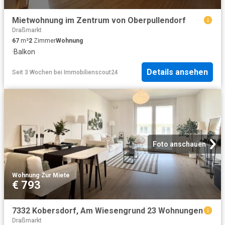
Mietwohnung im Zentrum von Oberpullendorf
Draßmarkt
67
m²
2
Zimmer
Wohnung
·
Balkon
Details ansehen
Seit 3 Wochen
bei
Immobilienscout24
Foto anschauen
Wohnung
·
Zur Miete
€ 793
7332 Kobersdorf, Am Wiesengrund 23 Wohnungen
Draßmarkt