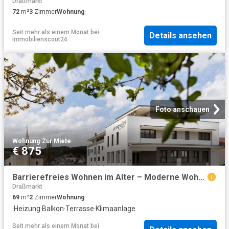
Draßmarkt
72
m²
3
Zimmer
Wohnung
Seit mehr als einem Monat
bei
Details ansehen
Immobilienscout24
Foto anschauen
Wohnung
·
Zur Miete
€ 875
Barrierefreies Wohnen im Alter – Moderne Wohnungen mit umfassender Betreuungspauschale| Top 1 | Franz Drescher gGmbH
Draßmarkt
69
m²
2
Zimmer
Wohnung
·
Heizung
·
Balkon
·
Terrasse
·
Klimaanlage
Seit mehr als einem Monat
bei