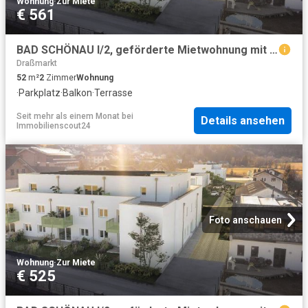
Wohnung
·
Zur Miete
€ 561
BAD SCHÖNAU I/2, geförderte Mietwohnung mit Kaufoption, Wohnung 7, 1100/00035582/00001207
Draßmarkt
52
m²
2
Zimmer
Wohnung
·
Parkplatz
·
Balkon
·
Terrasse
Seit mehr als einem Monat
bei
Details ansehen
Immobilienscout24
Foto anschauen
Wohnung
·
Zur Miete
€ 525