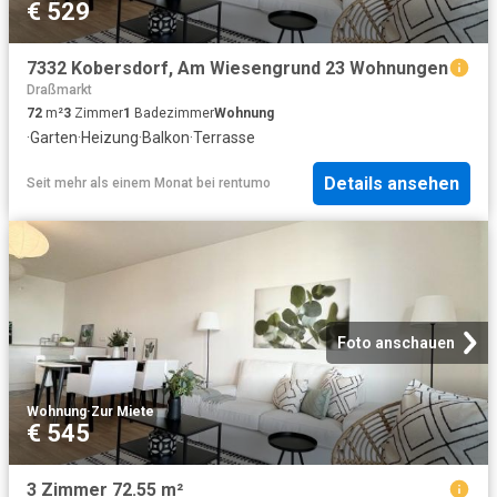
€ 529
7332 Kobersdorf, Am Wiesengrund 23 Wohnungen
Draßmarkt
72
m²
3
Zimmer
1
Badezimmer
Wohnung
·
Garten
·
Heizung
·
Balkon
·
Terrasse
Details ansehen
Seit mehr als einem Monat
bei
rentumo
Foto anschauen
Wohnung
·
Zur Miete
€ 545
3 Zimmer 72.55 m²