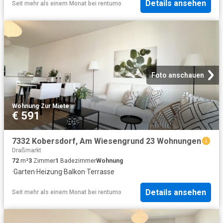
Details ansehen
Seit mehr als einem Monat
bei
rentumo
Foto anschauen
Wohnung
·
Zur Miete
€ 591
7332 Kobersdorf, Am Wiesengrund 23 Wohnungen
Draßmarkt
72
m²
3
Zimmer
1
Badezimmer
Wohnung
·
Garten
·
Heizung
·
Balkon
·
Terrasse
Details ansehen
Seit mehr als einem Monat
bei
rentumo