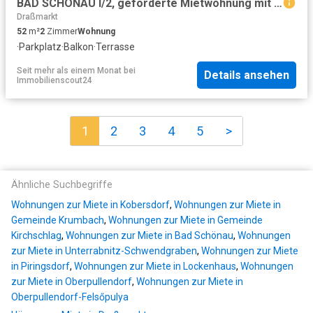
BAD SCHÖNAU I/2, geförderte Mietwohnung mit Kaufoption, Wohnung 11, 1100/00035582/00001211
Draßmarkt
52
m²
2
Zimmer
Wohnung
·
Parkplatz
·
Balkon
·
Terrasse
Seit mehr als einem Monat
bei
Details ansehen
Immobilienscout24
1
2
3
4
5
>
Ähnliche Suchbegriffe
Wohnungen zur Miete in Kobersdorf
,
Wohnungen zur Miete in
Gemeinde Krumbach
,
Wohnungen zur Miete in Gemeinde
Kirchschlag
,
Wohnungen zur Miete in Bad Schönau
,
Wohnungen
zur Miete in Unterrabnitz-Schwendgraben
,
Wohnungen zur Miete
in Piringsdorf
,
Wohnungen zur Miete in Lockenhaus
,
Wohnungen
zur Miete in Oberpullendorf
,
Wohnungen zur Miete in
Oberpullendorf-Felsőpulya