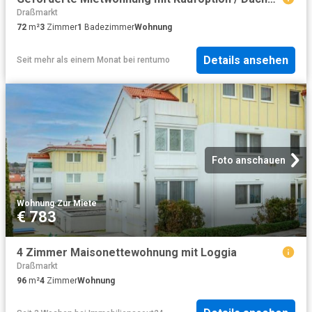
Draßmarkt
72
m²
3
Zimmer
1
Badezimmer
Wohnung
Details ansehen
Seit mehr als einem Monat
bei
rentumo
Foto anschauen
Wohnung
·
Zur Miete
€ 783
4 Zimmer Maisonettewohnung mit Loggia
Draßmarkt
96
m²
4
Zimmer
Wohnung