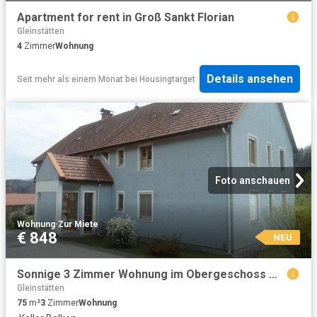
Apartment for rent in Groß Sankt Florian
Gleinstätten
4
Zimmer
Wohnung
Details ansehen
Seit mehr als einem Monat
bei
Housingtarget
Foto anschauen
Wohnung
·
Zur Miete
€ 848
NEU
Sonnige 3 Zimmer Wohnung im Obergeschoss mit Balkon geförderte Miete ODER geförderte Miete mit Kaufoption 3 Zimmer
Gleinstätten
75
m²
3
Zimmer
Wohnung