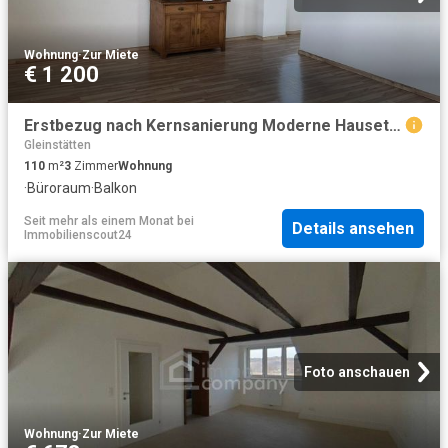
Wohnung
·
Zur Miete
€ 1 200
Erstbezug nach Kernsanierung Moderne Hausetage in zentraler Lage
Gleinstätten
110
m²
3
Zimmer
Wohnung
·
Büroraum
·
Balkon
Seit mehr als einem Monat
bei
Details ansehen
Immobilienscout24
Foto anschauen
Wohnung
·
Zur Miete