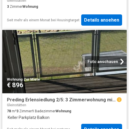
Gleinstätten
3
Zimmer
Wohnung
Details ansehen
Seit mehr als einem Monat
bei
Housingtarget
Foto anschauen
Wohnung
·
Zur Miete
€ 896
Preding Erlensiedlung 2/5: 3 Zimmerwohnung mit Balkon und Carport!
Gleinstätten
78
m²
3
Zimmer
1
Badezimmer
Wohnung
·
Keller
·
Parkplatz
·
Balkon