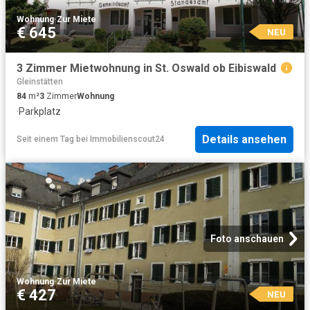
Wohnung
·
Zur Miete
€ 645
NEU
3 Zimmer Mietwohnung in St. Oswald ob Eibiswald
Gleinstätten
84
m²
3
Zimmer
Wohnung
·
Parkplatz
Details ansehen
Seit einem Tag
bei
Immobilienscout24
Foto anschauen
Wohnung
·
Zur Miete
€ 427
NEU