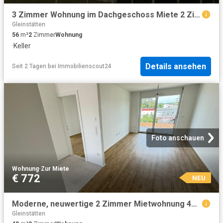
3 Zimmer Wohnung im Dachgeschoss Miete 2 Zimmer
Gleinstätten
56
m²
2
Zimmer
Wohnung
·
Keller
Details ansehen
Seit 2 Tagen
bei
Immobilienscout24
Foto anschauen
Wohnung
·
Zur Miete
€ 772
NEU
Moderne, neuwertige 2 Zimmer Mietwohnung 48,59 m² mit Balkon und Tiefgarage in Lieboch bei Graz
Gleinstätten