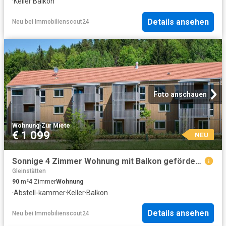
·
Keller
·
Balkon
Details ansehen
Neu
bei
Immobilienscout24
Foto anschauen
Wohnung
·
Zur Miete
€ 1 099
NEU
Sonnige 4 Zimmer Wohnung mit Balkon geförderte Miete 4 Zimmer
Gleinstätten
90
m²
4
Zimmer
Wohnung
·
Abstell-kammer
·
Keller
·
Balkon
Details ansehen
Neu
bei
Immobilienscout24