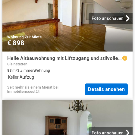
Foto anschauen
Wohnung
·
Zur Miete
€ 898
Helle Altbauwohnung mit Liftzugang und stilvollen Holzböden in Leibnitz
Gleinstätten
83
m²
3
Zimmer
Wohnung
·
Keller
·
Aufzug
Seit mehr als einem Monat
bei
Details ansehen
Immobilienscout24
Foto anschauen