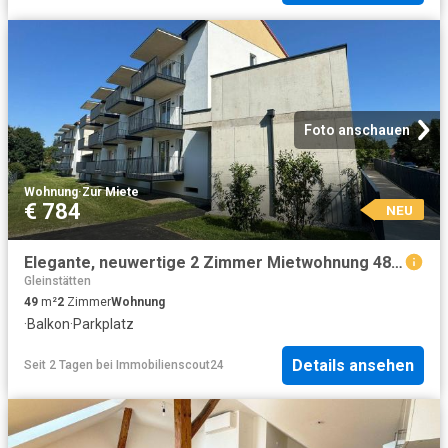
Foto anschauen
Wohnung
·
Zur Miete
€ 784
NEU
Elegante, neuwertige 2 Zimmer Mietwohnung 48,59m² mit Balkon und Tiefgarage in Lieboch
Gleinstätten
49
m²
2
Zimmer
Wohnung
·
Balkon
·
Parkplatz
Details ansehen
Seit 2 Tagen
bei
Immobilienscout24