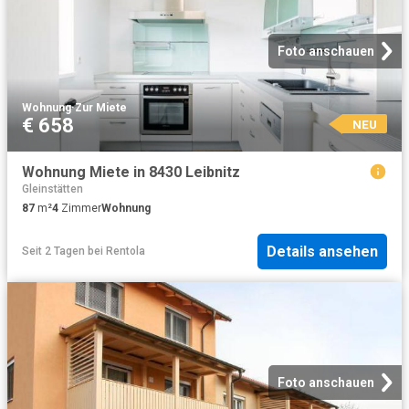
Foto anschauen
Wohnung
·
Zur Miete
€ 658
NEU
Wohnung Miete in 8430 Leibnitz
Gleinstätten
87
m²
4
Zimmer
Wohnung
Details ansehen
Seit 2 Tagen
bei
Rentola
Foto anschauen