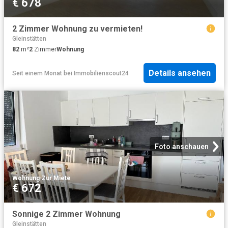
€ 678
2 Zimmer Wohnung zu vermieten!
Gleinstätten
82
m²
2
Zimmer
Wohnung
Details ansehen
Seit einem Monat
bei
Immobilienscout24
Foto anschauen
Wohnung
·
Zur Miete
€ 672
Sonnige 2 Zimmer Wohnung
Gleinstätten