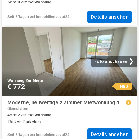
62
m²
3
Zimmer
Wohnung
Details ansehen
Seit 2 Tagen
bei
Immobilienscout24
Foto anschauen
Wohnung
·
Zur Miete
€ 772
NEU
Moderne, neuwertige 2 Zimmer Mietwohnung 48,59 m² mit Balkon und Tiefgarage in Lieboch bei Graz
Gleinstätten
49
m²
2
Zimmer
Wohnung
·
Balkon
·
Parkplatz
Details ansehen
Seit 2 Tagen
bei
Immobilienscout24