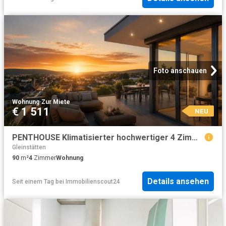
Foto anschauen
Wohnung
·
Zur Miete
€ 1 511
NEU
PENTHOUSE Klimatisierter hochwertiger 4 Zimmer Neubau Perfekte Lage in der Siedlung
Gleinstätten
90
m²
4
Zimmer
Wohnung
Details ansehen
Seit einem Tag
bei
Immobilienscout24