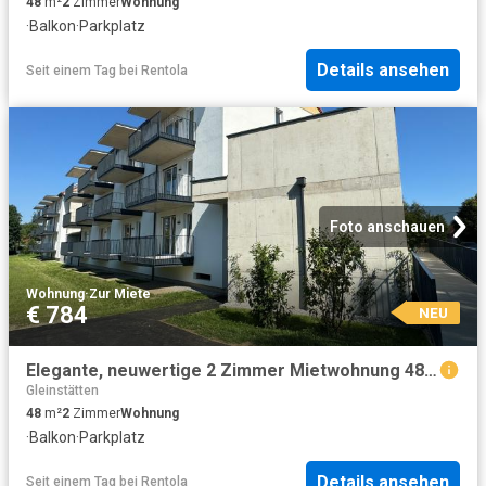
48
m²
2
Zimmer
Wohnung
·
Balkon
·
Parkplatz
Details ansehen
Seit einem Tag
bei
Rentola
Foto anschauen
Wohnung
·
Zur Miete
€ 784
NEU
Elegante, neuwertige 2 Zimmer Mietwohnung 48,59m² mit Balkon und Tiefgarage in Lieboch
Gleinstätten
48
m²
2
Zimmer
Wohnung
·
Balkon
·
Parkplatz
Details ansehen
Seit einem Tag
bei
Rentola