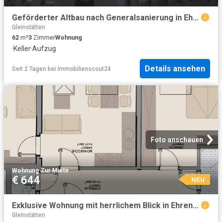
Geförderter Altbau nach Generalsanierung in Ehrenhausen TOP 7
Gleinstätten
62
m²
3
Zimmer
Wohnung
·
Keller
·
Aufzug
Details ansehen
Seit 2 Tagen
bei
Immobilienscout24
Foto anschauen
Wohnung
·
Zur Miete
€ 644
NEU
Exklusive Wohnung mit herrlichem Blick in Ehrenhausen
Gleinstätten