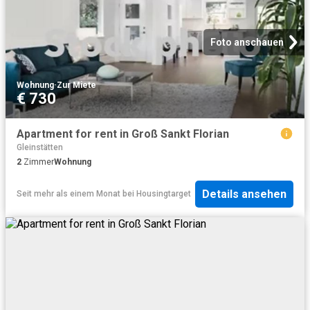
Foto anschauen
Wohnung
·
Zur Miete
€ 730
Apartment for rent in Groß Sankt Florian
Gleinstätten
2
Zimmer
Wohnung
Details ansehen
Seit mehr als einem Monat
bei
Housingtarget