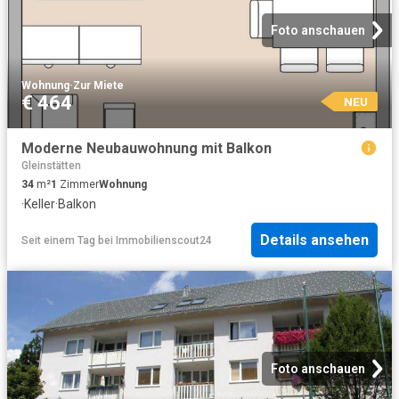
Foto anschauen
Wohnung
·
Zur Miete
€ 464
NEU
Moderne Neubauwohnung mit Balkon
Gleinstätten
34
m²
1
Zimmer
Wohnung
·
Keller
·
Balkon
Details ansehen
Seit einem Tag
bei
Immobilienscout24
Foto anschauen