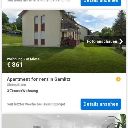
Details ansehen
Seit mehr als einem Monat
bei
rentumo
Foto anschauen
Wohnung
·
Zur Miete
€ 861
Apartment for rent in Gamlitz
Gleinstätten
3
Zimmer
Wohnung
Details ansehen
Seit letzter Woche
bei
Housingtarget