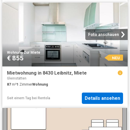
Foto anschauen
Wohnung
·
Zur Miete
€ 855
NEU
Mietwohnung in 8430 Leibnitz, Miete
Gleinstätten
87
m²
1
Zimmer
Wohnung
Details ansehen
Seit einem Tag
bei
Rentola