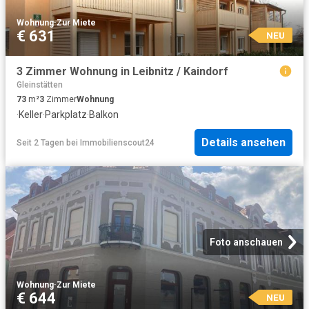
Wohnung
·
Zur Miete
€ 631
NEU
3 Zimmer Wohnung in Leibnitz / Kaindorf
Gleinstätten
73
m²
3
Zimmer
Wohnung
·
Keller
·
Parkplatz
·
Balkon
Details ansehen
Seit 2 Tagen
bei
Immobilienscout24
Foto anschauen
Wohnung
·
Zur Miete
€ 644
NEU