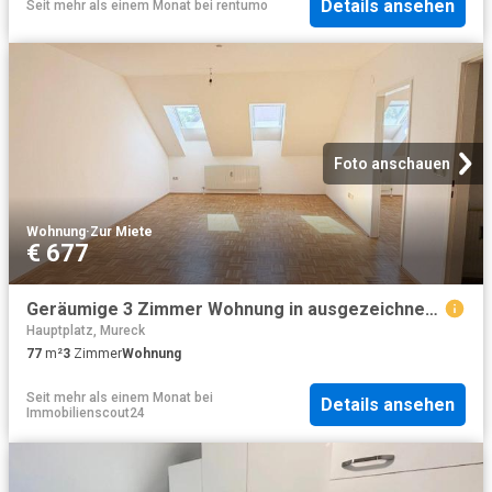
Details ansehen
Seit mehr als einem Monat
bei
rentumo
Foto anschauen
Wohnung
·
Zur Miete
€ 677
Geräumige 3 Zimmer Wohnung in ausgezeichneter Lage nahe dem Hauptplatz
Hauptplatz, Mureck
77
m²
3
Zimmer
Wohnung
Seit mehr als einem Monat
bei
Details ansehen
Immobilienscout24