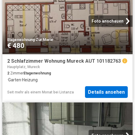
Foto anschauen
Etagenwohnung
·
Zur Miete
€ 480
2 Schlafzimmer Wohnung Mureck AUT 101182763
Hauptplatz, Mureck
2
Zimmer
Etagenwohnung
·
Garten
·
Heizung
Details ansehen
Seit mehr als einem Monat
bei
Listanza