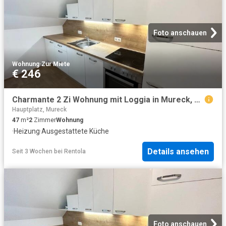
Foto anschauen
Wohnung
·
Zur Miete
€ 246
Charmante 2 Zi Wohnung mit Loggia in Mureck, Fußbodenheizung, Top Ausstattung!
Hauptplatz, Mureck
47
m²
2
Zimmer
Wohnung
·
Heizung
·
Ausgestattete Küche
Details ansehen
Seit 3 Wochen
bei
Rentola
Foto anschauen