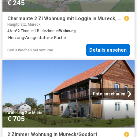
€ 245
Charmante 2 Zi Wohnung mit Loggia in Mureck, Fußbodenheizung, Top Ausstattung!
Hauptplatz, Mureck
46
m²
2
Zimmer
1
Badezimmer
Wohnung
·
Heizung
·
Ausgestattete Küche
Details ansehen
Seit 3 Wochen
bei
rentumo
Foto anschauen
Wohnung
·
Zur Miete
€ 705
2 Zimmer Wohnung in Mureck/Gosdorf