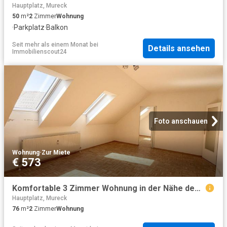
Hauptplatz, Mureck
50
m²
2
Zimmer
Wohnung
·
Parkplatz
·
Balkon
Seit mehr als einem Monat
bei
Details ansehen
Immobilienscout24
Foto anschauen
Wohnung
·
Zur Miete
€ 573
Komfortable 3 Zimmer Wohnung in der Nähe des Hauptplatzes in Mureck
Hauptplatz, Mureck
76
m²
2
Zimmer
Wohnung