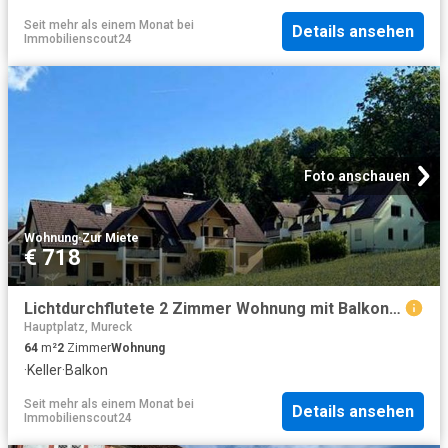
Seit mehr als einem Monat
bei
Details ansehen
Immobilienscout24
Foto anschauen
Wohnung
·
Zur Miete
€ 718
Lichtdurchflutete 2 Zimmer Wohnung mit Balkon und Carportparkplatz geförderte Miete ODER geförderte Miete mit Kaufoption 2 Zimmer
Hauptplatz, Mureck
64
m²
2
Zimmer
Wohnung
·
Keller
·
Balkon
Seit mehr als einem Monat
bei
Details ansehen
Immobilienscout24