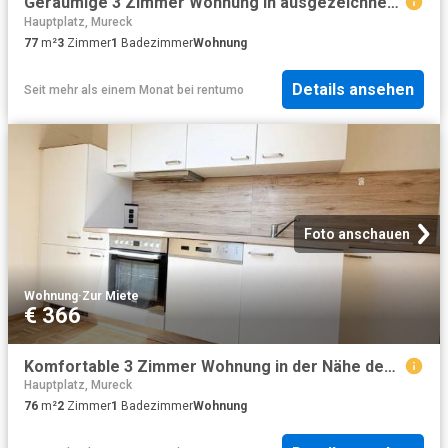
Geräumige 3 Zimmer Wohnung in ausgezeichneter Lage nahe dem Hauptplatz
Hauptplatz, Mureck
77
m²
3
Zimmer
1
Badezimmer
Wohnung
Details ansehen
Seit mehr als einem Monat
bei
rentumo
Foto anschauen
Wohnung
·
Zur Miete
€ 366
Komfortable 3 Zimmer Wohnung in der Nähe des Hauptplatzes in Mureck
Hauptplatz, Mureck
76
m²
2
Zimmer
1
Badezimmer
Wohnung