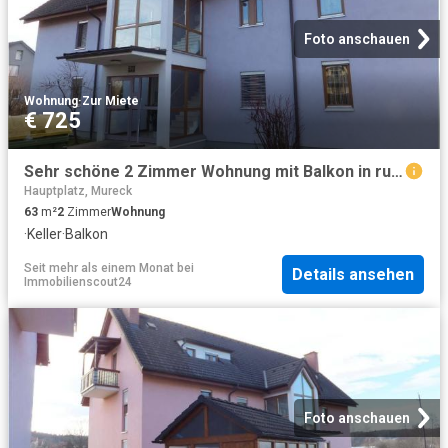
Foto anschauen
Wohnung
·
Zur Miete
€ 725
Sehr schöne 2 Zimmer Wohnung mit Balkon in ruhiger Lage NEUE KÜCHE geförderte Miete ODER geförderte Miete mit Kaufoption 2 Zimmer
Hauptplatz, Mureck
63
m²
2
Zimmer
Wohnung
·
Keller
·
Balkon
Seit mehr als einem Monat
bei
Details ansehen
Immobilienscout24
Foto anschauen