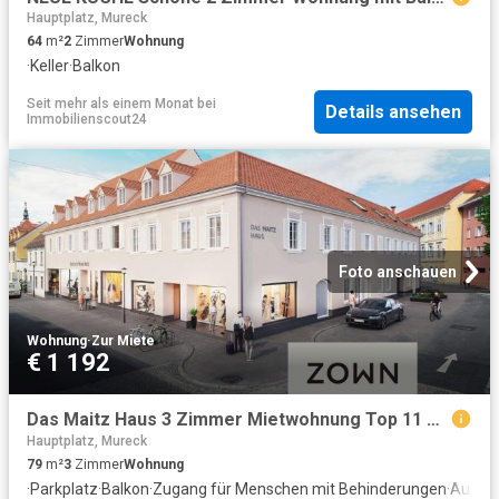
Hauptplatz, Mureck
64
m²
2
Zimmer
Wohnung
·
Keller
·
Balkon
Seit mehr als einem Monat
bei
Details ansehen
Immobilienscout24
Foto anschauen
Wohnung
·
Zur Miete
€ 1 192
Das Maitz Haus 3 Zimmer Mietwohnung Top 11 mit Balkon
Hauptplatz, Mureck
79
m²
3
Zimmer
Wohnung
·
Parkplatz
·
Balkon
·
Zugang für Menschen mit Behinderungen
·
Ausges