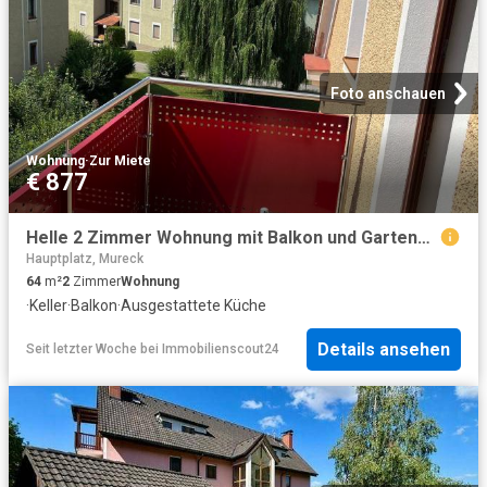
Foto anschauen
Wohnung
·
Zur Miete
€ 877
Helle 2 Zimmer Wohnung mit Balkon und Gartenbenutzung
Hauptplatz, Mureck
64
m²
2
Zimmer
Wohnung
·
Keller
·
Balkon
·
Ausgestattete Küche
Details ansehen
Seit letzter Woche
bei
Immobilienscout24