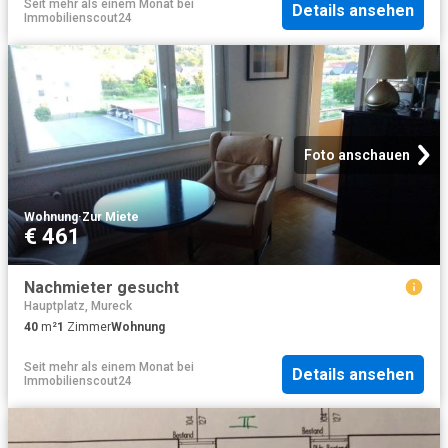
Seit mehr als einem Monat
bei
Details ansehen
Immobilienscout24
Foto anschauen
Wohnung
·
Zur Miete
€ 461
Nachmieter gesucht
Hauptplatz, Mureck
40
m²
1
Zimmer
Wohnung
Seit mehr als einem Monat
bei
Details ansehen
Immobilienscout24