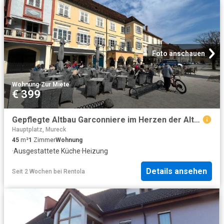
Foto anschauen
Wohnung
·
Zur Miete
€ 399
Gepflegte Altbau Garconniere im Herzen der Altstadt!
Hauptplatz, Mureck
45
m²
1
Zimmer
Wohnung
·
Ausgestattete Küche
·
Heizung
Details ansehen
Seit 2 Wochen
bei
Rentola