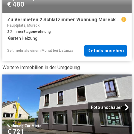
€ 480
Zu Vermieten 2 Schlafzimmer Wohnung Mureck AUT DS101182763
Hauptplatz, Mureck
2
Zimmer
Etagenwohnung
·
Garten
·
Heizung
Details ansehen
Seit mehr als einem Monat
bei
Listanza
Weitere Immobilien in der Umgebung
Foto anschauen
Wohnung
·
Zur Miete
€ 721