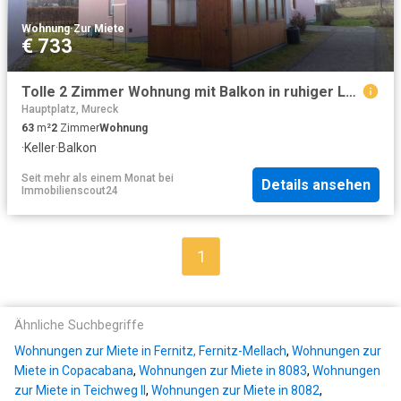
Wohnung
·
Zur Miete
€ 733
Tolle 2 Zimmer Wohnung mit Balkon in ruhiger Lage geförderte Miete ODER geförderte Miete mit Kaufoption 2 Zimmer
Hauptplatz, Mureck
63
m²
2
Zimmer
Wohnung
·
Keller
·
Balkon
Seit mehr als einem Monat
bei
Details ansehen
Immobilienscout24
1
Ähnliche Suchbegriffe
Wohnungen zur Miete in Fernitz, Fernitz-Mellach
,
Wohnungen zur
Miete in Copacabana
,
Wohnungen zur Miete in 8083
,
Wohnungen
zur Miete in Teichweg II
,
Wohnungen zur Miete in 8082
,