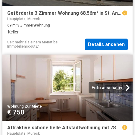
Geförderte 3 Zimmer Wohnung 68,56m² in St. Anna!
Hauptplatz, Mureck
69
m²
3
Zimmer
Wohnung
·
Keller
Seit mehr als einem Monat
bei
Details ansehen
Immobilienscout24
Foto anschauen
Wohnung
·
Zur Miete
€ 750
Attraktive schöne helle Altstadtwohnung mit 78m², 2 Schlafzimmer, Parkplatz, Garten auf der Bastei
Hauptplatz, Mureck