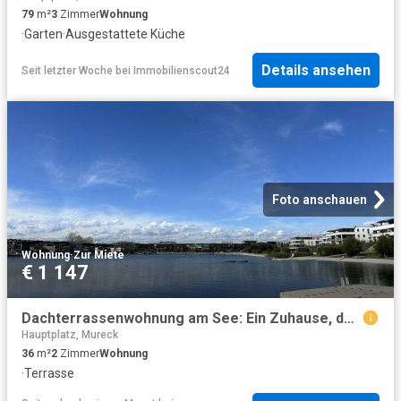
79
m²
3
Zimmer
Wohnung
·
Garten
·
Ausgestattete Küche
Details ansehen
Seit letzter Woche
bei
Immobilienscout24
Foto anschauen
Wohnung
·
Zur Miete
€ 1 147
Dachterrassenwohnung am See: Ein Zuhause, das sich wie Urlaub anfühlt
Hauptplatz, Mureck
36
m²
2
Zimmer
Wohnung
·
Terrasse