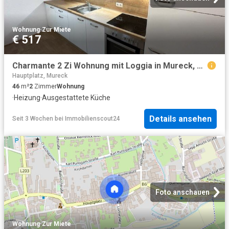
Wohnung
·
Zur Miete
€ 517
Charmante 2 Zi Wohnung mit Loggia in Mureck, Fußbodenheizung, Top Ausstattung!
Hauptplatz, Mureck
46
m²
2
Zimmer
Wohnung
·
Heizung
·
Ausgestattete Küche
Details ansehen
Seit 3 Wochen
bei
Immobilienscout24
Foto anschauen
Wohnung
·
Zur Miete