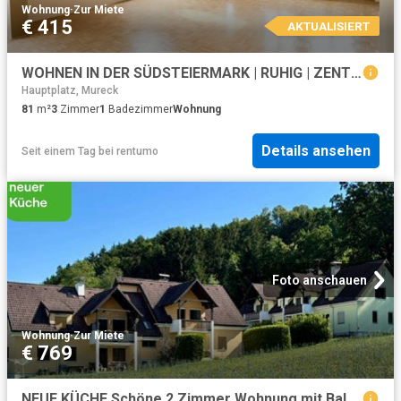
Wohnung
·
Zur Miete
€ 415
AKTUALISIERT
WOHNEN IN DER SÜDSTEIERMARK | RUHIG | ZENTRUMSNAH | 3 ZIMMER WOHNUNG
Hauptplatz, Mureck
81
m²
3
Zimmer
1
Badezimmer
Wohnung
Details ansehen
Seit einem Tag
bei
rentumo
Foto anschauen
Wohnung
·
Zur Miete
€ 769
NEUE KÜCHE Schöne 2 Zimmer Wohnung mit Balkon und Carportparkplatz geförderte Miete ODER geförderte Miete mit Kaufoption 2 Zimmer