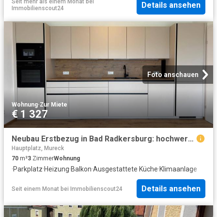
Seit mehr als einem Monat
bei
Details ansehen
Immobilienscout24
Foto anschauen
Wohnung
·
Zur Miete
€ 1 327
Neubau Erstbezug in Bad Radkersburg: hochwertige 3 Zimmer Neubauwohnung mit Küche, Balkon, Carport und Klimaanlage
Hauptplatz, Mureck
70
m²
3
Zimmer
Wohnung
·
Parkplatz
·
Heizung
·
Balkon
·
Ausgestattete Küche
·
Klimaanlage
Details ansehen
Seit einem Monat
bei
Immobilienscout24