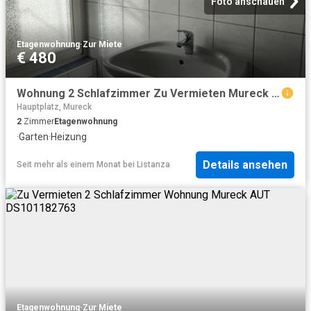
Foto anschauen
Etagenwohnung
·
Zur Miete
€ 480
Wohnung 2 Schlafzimmer Zu Vermieten Mureck AUT 480 ES101182763
Hauptplatz, Mureck
2
Zimmer
Etagenwohnung
·
Garten
·
Heizung
Details ansehen
Seit mehr als einem Monat
bei
Listanza
Etagenwohnung
·
Zur Miete