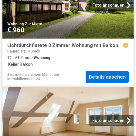
Foto anschauen
Wohnung
·
Zur Miete
€ 960
Lichtdurchflutete 3 Zimmer Wohnung mit Balkon und Parkplatz geförderte Miete ODER geförderte Miete mit Kaufoption 3 Zimmer
Hauptplatz, Mureck
74
m²
3
Zimmer
Wohnung
·
Keller
·
Balkon
Seit mehr als einem Monat
bei
Details ansehen
Immobilienscout24
Foto anschauen