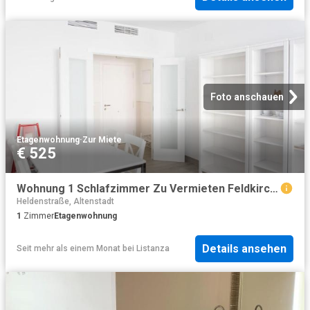
Foto anschauen
Etagenwohnung
·
Zur Miete
€ 525
Wohnung 1 Schlafzimmer Zu Vermieten Feldkirch AUT 525 ES102251275
Heldenstraße, Altenstadt
1
Zimmer
Etagenwohnung
Details ansehen
Seit mehr als einem Monat
bei
Listanza