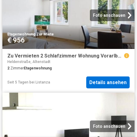
Foto anschauen
Etagenwohnung
·
Zur Miete
€ 956
Zu Vermieten 2 Schlafzimmer Wohnung Vorarlberg Vorarlberg DS104755489
Heldenstraße, Altenstadt
2
Zimmer
Etagenwohnung
Details ansehen
Seit 5 Tagen
bei
Listanza
Foto anschauen