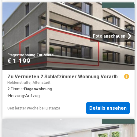
Foto anschauen
Etagenwohnung
·
Zur Miete
€ 1 199
Zu Vermieten 2 Schlafzimmer Wohnung Vorarlberg Vorarlberg DS104600484
Heldenstraße, Altenstadt
2
Zimmer
Etagenwohnung
·
Heizung
·
Aufzug
Details ansehen
Seit letzter Woche
bei
Listanza