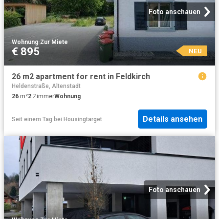
Foto anschauen
Wohnung
·
Zur Miete
€ 895
NEU
26 m2 apartment for rent in Feldkirch
Heldenstraße, Altenstadt
26
m²
2
Zimmer
Wohnung
Details ansehen
Seit einem Tag
bei
Housingtarget
Foto anschauen