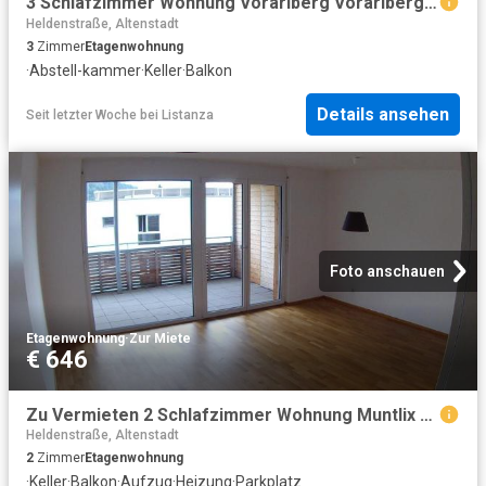
3 Schlafzimmer Wohnung Vorarlberg Vorarlberg 104642120
Heldenstraße, Altenstadt
3
Zimmer
Etagenwohnung
·
Abstell-kammer
·
Keller
·
Balkon
Details ansehen
Seit letzter Woche
bei
Listanza
Foto anschauen
Etagenwohnung
·
Zur Miete
€ 646
Zu Vermieten 2 Schlafzimmer Wohnung Muntlix AUT DS102088023
Heldenstraße, Altenstadt
2
Zimmer
Etagenwohnung
·
Keller
·
Balkon
·
Aufzug
·
Heizung
·
Parkplatz