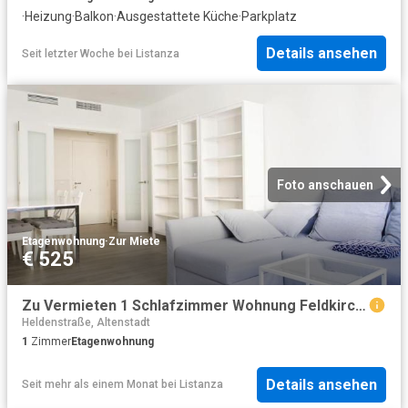
·
Heizung
·
Balkon
·
Ausgestattete Küche
·
Parkplatz
Details ansehen
Seit letzter Woche
bei
Listanza
Foto anschauen
Etagenwohnung
·
Zur Miete
€ 525
Zu Vermieten 1 Schlafzimmer Wohnung Feldkirch AUT DS102251275
Heldenstraße, Altenstadt
1
Zimmer
Etagenwohnung
Details ansehen
Seit mehr als einem Monat
bei
Listanza