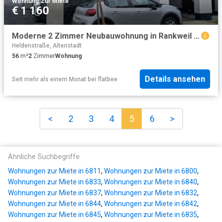
Wohnung
·
Zur Miete
€ 1 160
Moderne 2 Zimmer Neubauwohnung in Rankweil in schöner Wohnlage
Heldenstraße, Altenstadt
56
m²
2
Zimmer
Wohnung
Details ansehen
Seit mehr als einem Monat
bei
flatbee
<
2
3
4
5
6
>
Ähnliche Suchbegriffe
Wohnungen zur Miete in 6811
,
Wohnungen zur Miete in 6800
,
Wohnungen zur Miete in 6833
,
Wohnungen zur Miete in 6840
,
Wohnungen zur Miete in 6837
,
Wohnungen zur Miete in 6832
,
Wohnungen zur Miete in 6844
,
Wohnungen zur Miete in 6842
,
Wohnungen zur Miete in 6845
,
Wohnungen zur Miete in 6835
,