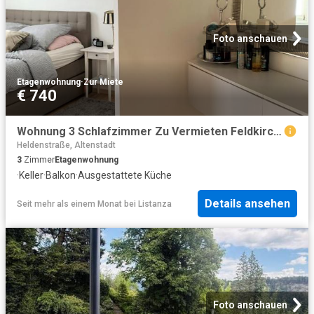
Foto anschauen
Etagenwohnung
·
Zur Miete
€ 740
Wohnung 3 Schlafzimmer Zu Vermieten Feldkirch AUT 740 ES100896964
Heldenstraße, Altenstadt
3
Zimmer
Etagenwohnung
·
Keller
·
Balkon
·
Ausgestattete Küche
Details ansehen
Seit mehr als einem Monat
bei
Listanza
Foto anschauen