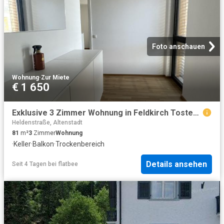
Foto anschauen
Wohnung
·
Zur Miete
€ 1 650
Exklusive 3 Zimmer Wohnung in Feldkirch Tosters mit wundervoller Aussicht
Heldenstraße, Altenstadt
81
m²
3
Zimmer
Wohnung
·
Keller
·
Balkon
·
Trockenbereich
Details ansehen
Seit 4 Tagen
bei
flatbee