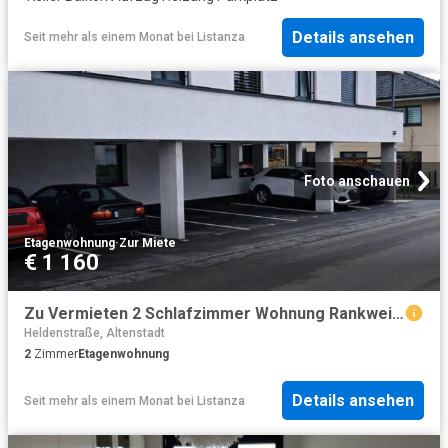
Details ansehen
Seit mehr als einem Monat
bei
Listanza
Foto anschauen
Etagenwohnung
·
Zur Miete
€ 1 160
Zu Vermieten 2 Schlafzimmer Wohnung Rankweil AUT DS101712500
Heldenstraße, Altenstadt
2
Zimmer
Etagenwohnung
Details ansehen
Seit mehr als einem Monat
bei
Listanza