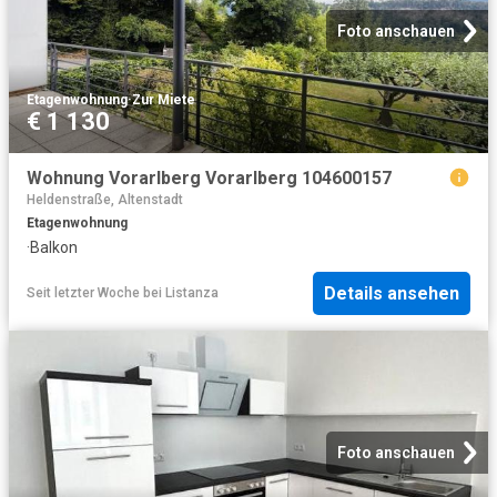
Foto anschauen
Etagenwohnung
·
Zur Miete
€ 1 130
Wohnung Vorarlberg Vorarlberg 104600157
Heldenstraße, Altenstadt
Etagenwohnung
·
Balkon
Details ansehen
Seit letzter Woche
bei
Listanza
Foto anschauen