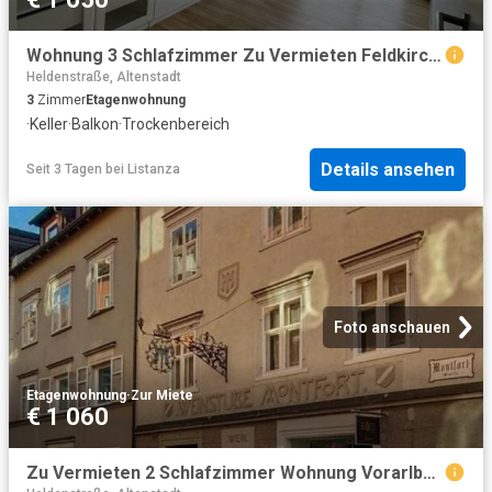
Wohnung 3 Schlafzimmer Zu Vermieten Feldkirch AUT 1650 ES104798491
Heldenstraße, Altenstadt
3
Zimmer
Etagenwohnung
·
Keller
·
Balkon
·
Trockenbereich
Details ansehen
Seit 3 Tagen
bei
Listanza
Foto anschauen
Etagenwohnung
·
Zur Miete
€ 1 060
Zu Vermieten 2 Schlafzimmer Wohnung Vorarlberg Vorarlberg DS104712837