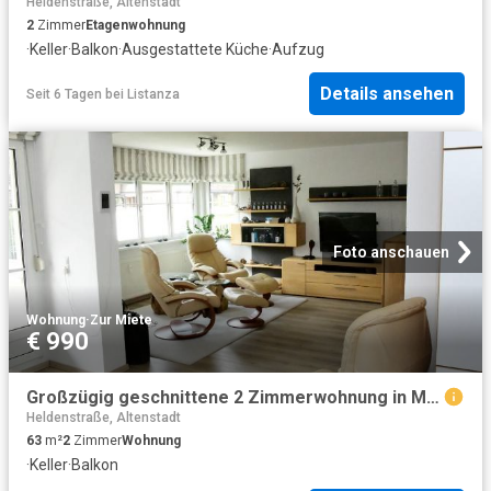
Heldenstraße, Altenstadt
2
Zimmer
Etagenwohnung
·
Keller
·
Balkon
·
Ausgestattete Küche
·
Aufzug
Details ansehen
Seit 6 Tagen
bei
Listanza
Foto anschauen
Wohnung
·
Zur Miete
€ 990
Großzügig geschnittene 2 Zimmerwohnung in Muntlix, zentral und ruhig gelegen
Heldenstraße, Altenstadt
63
m²
2
Zimmer
Wohnung
·
Keller
·
Balkon