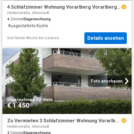
4 Schlafzimmer Wohnung Vorarlberg Vorarlberg 104473796
Heldenstraße, Altenstadt
4
Zimmer
Etagenwohnung
·
Ausgestattete Küche
Details ansehen
Seit letzter Woche
bei
Listanza
Foto anschauen
Etagenwohnung
·
Zur Miete
€ 1 450
Zu Vermieten 3 Schlafzimmer Wohnung Vorarlberg Vorarlberg DS104642372
Heldenstraße, Altenstadt
3
Zimmer
Etagenwohnung