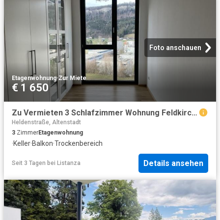
Foto anschauen
Etagenwohnung
·
Zur Miete
€ 1 650
Zu Vermieten 3 Schlafzimmer Wohnung Feldkirch AUT DS104798491
Heldenstraße, Altenstadt
3
Zimmer
Etagenwohnung
·
Keller
·
Balkon
·
Trockenbereich
Details ansehen
Seit 3 Tagen
bei
Listanza