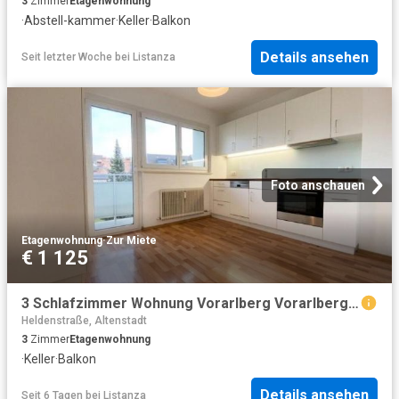
3
Zimmer
Etagenwohnung
·
Abstell-kammer
·
Keller
·
Balkon
Details ansehen
Seit letzter Woche
bei
Listanza
Foto anschauen
Etagenwohnung
·
Zur Miete
€ 1 125
3 Schlafzimmer Wohnung Vorarlberg Vorarlberg 104712802
Heldenstraße, Altenstadt
3
Zimmer
Etagenwohnung
·
Keller
·
Balkon
Details ansehen
Seit 6 Tagen
bei
Listanza