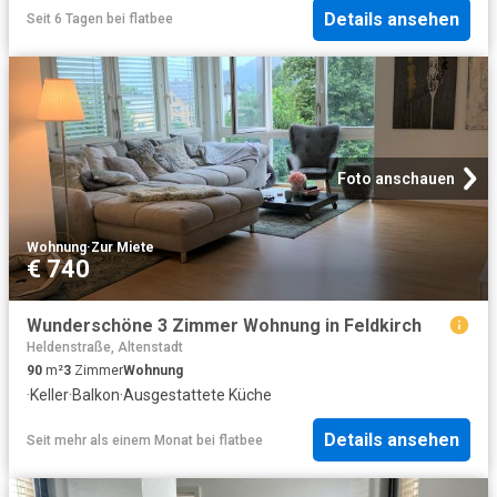
Details ansehen
Seit 6 Tagen
bei
flatbee
Foto anschauen
Wohnung
·
Zur Miete
€ 740
Wunderschöne 3 Zimmer Wohnung in Feldkirch
Heldenstraße, Altenstadt
90
m²
3
Zimmer
Wohnung
·
Keller
·
Balkon
·
Ausgestattete Küche
Details ansehen
Seit mehr als einem Monat
bei
flatbee