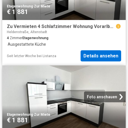
Etagenwohnung
·
Zur Miete
€ 1 881
Zu Vermieten 4 Schlafzimmer Wohnung Vorarlberg Vorarlberg DS104473796
Heldenstraße, Altenstadt
4
Zimmer
Etagenwohnung
·
Ausgestattete Küche
Details ansehen
Seit letzter Woche
bei
Listanza
Foto anschauen
Etagenwohnung
·
Zur Miete
€ 1 881