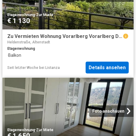
Etagenwohnung
·
Zur Miete
€ 1 130
Zu Vermieten Wohnung Vorarlberg Vorarlberg DS104600157
Heldenstraße, Altenstadt
Etagenwohnung
·
Balkon
Details ansehen
Seit letzter Woche
bei
Listanza
Foto anschauen
Etagenwohnung
·
Zur Miete
€ 1 650