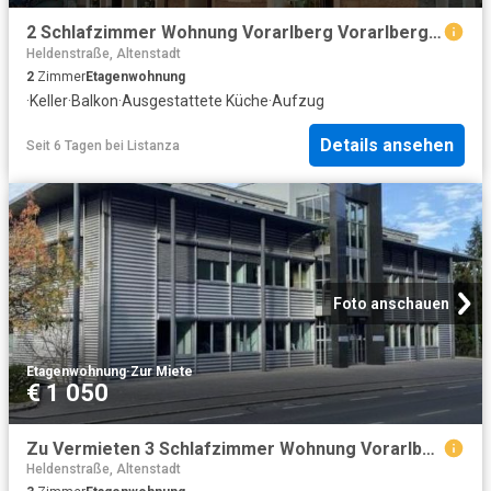
2 Schlafzimmer Wohnung Vorarlberg Vorarlberg 104712837
Heldenstraße, Altenstadt
2
Zimmer
Etagenwohnung
·
Keller
·
Balkon
·
Ausgestattete Küche
·
Aufzug
Details ansehen
Seit 6 Tagen
bei
Listanza
Foto anschauen
Etagenwohnung
·
Zur Miete
€ 1 050
Zu Vermieten 3 Schlafzimmer Wohnung Vorarlberg Vorarlberg DS104642120
Heldenstraße, Altenstadt