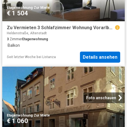
Etagenwohnung
·
Zur Miete
€ 1 504
Zu Vermieten 3 Schlafzimmer Wohnung Vorarlberg Vorarlberg DS104642246
Heldenstraße, Altenstadt
3
Zimmer
Etagenwohnung
·
Balkon
Details ansehen
Seit letzter Woche
bei
Listanza
Foto anschauen
Etagenwohnung
·
Zur Miete
€ 1 060