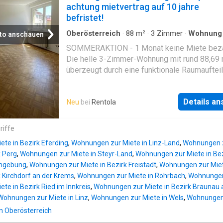
Geschäftsgebrauch des Doppelmaklers – ein
achtung mietvertrag auf 10 jahre
nur für den Vermieter tätig ist. 4400 Steyr, 3
befristet!
4400 Steyr, 3 Zimmer 4400 Steyr, 3 Zimmer 
Steyr, 1.5 Zimmer 4400 Steyr, 3.5 Zimmer 44
Oberösterreich
·
88
m²
·
3
Zimmer
·
Wohnung
to anschauen
Steyr, 3 Zimmer
SOMMERAKTION - 1 Monat keine Miete beza
Die helle 3-Zimmer-Wohnung mit rund 88,69
überzeugt durch eine funktionale Raumaufteil
angenehme Wohnatmosphäre und eine attrak
Lage in Linz. • Großzügiger Wohnbereich • Z
Details a
Neu
bei
Rentola
(Schlafzimmer) • Zimmer 2 (Büro-/Kinderzim
Küche separat • Badezimmer • Separates WC
Vorraum • Gut geschnittene 3-Zimmer-Wohnu
riffe
88,69 m² Wohnfläche • Tiefgaragenplatz verf
te in Bezirk Eferding
,
Wohnungen zur Miete in Linz-Land
,
Wohnungen z
Ruhige Wohnlage • Ideal für Paare oder klein
k Perg
,
Wohnungen zur Miete in Steyr-Land
,
Wohnungen zur Miete in Bez
Familien • Bezug ab Mai 2026 Die Wohnung b
Umgebung
,
Wohnungen zur Miete in Bezirk Freistadt
,
Wohnungen zur Miete
sich im Stadtteil Neue Heimat in Linz und bie
k Kirchdorf an der Krems
,
Wohnungen zur Miete in Rohrbach
,
Wohnungen 
gute Kombination aus ruhigem Wohnen und
te in Bezirk Ried im Innkreis
,
Wohnungen zur Miete in Bezirk Braunau 
städtischer Infrastruktur. Einkaufsmöglichkeit
Wohnungen zur Miete in Linz
,
Wohnungen zur Miete in Wels
,
Wohnungen 
öffentliche Verkehrsmittel sowie Schulen un
in Oberösterreich
Freizeiteinrichtungen sind in wenigen Minute