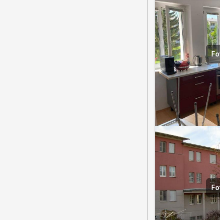
Fo
Fo