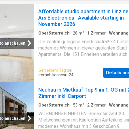
erreichbar. Die Anbindung an das Stadtzentr
sowie an das überregionale Verkehrsnetz ist
Affordable studio apartment in Linz ne
gut. • Gesamtmiete inkl. Betriebskosten & USt.
Ars Electronica | Available starting in
Tiefgaragenplatz: • Kaution: • Baukostenzusc
November 2026
Die Wohnung ist verfügbar.
4030
Linz, 3.5 Z
Oberösterreich
·
28
m²
·
1
Zimmer
·
Wohnung
·
Parkplatz
·
Balkon
·
Terrasse
·
Aufzug
·
Trocken
Die zentral gelegene Friedrichstraße 4 bietet
to anschauen
modernes Wohnen in clever geplanten Stadt-
Apartments. Die 151 Einheiten verteilen sich 
Stiegen und bieten dank Balkon oder Terrass
Garten in fast allen Wohnungen ein helles,
Seit einem Tag
bei
Details a
freundliches Wohnambiente. Das 1995 errich
Immobilienscout24
Gebäude wurde 2020 umfassend saniert und e
modernste Wohnstandards. Nur wenige Gehm
Neubau in Mietkauf Top 9 im 1. OG mit 
entfernt liegt das Donau-Ufer – ideal zum
Zimmer inkl. Carport
Entspannen, Joggen oder Naturgenießen. Auc
Innenstadt, Universitäten, kulturelle Hotspot
Oberösterreich
·
53
m²
·
2
Zimmer
·
Wohnung
Parkplatz
·
Heizung
·
Aufzug
öffentliche Verkehrsmittel sind gemütlich zu
WOHNUNGSEINHEITEN: Gesamtanzahl: 20
erreichbar. Perfekt für alle, die ruhig und den
to anschauen
Mietwohnungen mit Kaufoption Aufteilung: ei
mitten im Geschehen zuhause sein wollen!
modernes Wohnhaus mit 3 Geschoßen 9