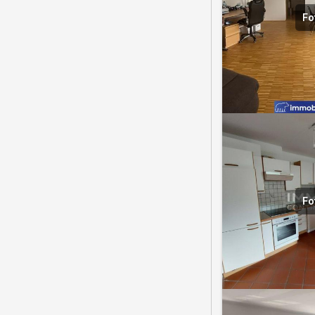
Fo
Fo