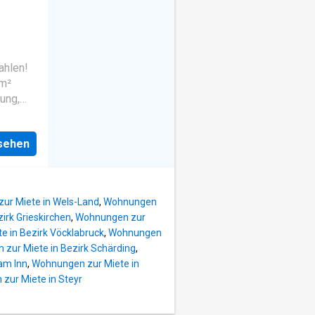
seitig
 Zimmer
4400
00
hlen!
 m²
ung,
tive
immer 1
nsehen
mer) •
 •
ng •
ügbar •
ur Miete in Wels-Land
,
Wohnungen
e
irk Grieskirchen
,
Wohnungen zur
efindet
 in Bezirk Vöcklabruck
,
Wohnungen
tet eine
zur Miete in Bezirk Schärding
,
am Inn
,
Wohnungen zur Miete in
en,
zur Miete in Steyr
d
n