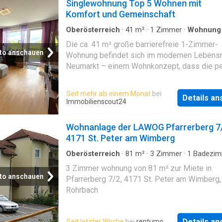
Singlewohnung Top 5 Wohnen mit
Komfort und Gemeinschaft
Oberösterreich
·
41
m²
·
1
Zimmer
·
Wohnung
Terrasse
Die ca. 41 m² große barrierefreie 1-Zimmer-
to anschauen
Wohnung befindet sich im modernen Lebens
Neumarkt – einem Wohnkonzept, dass die pe
Balance zwischen privater Ruhe und
gemeinschaftlichem Leben ermöglicht.Ausst
Seit mehr als einem Monat
bei
Details a
im ÜberblickMöblierte Küche mit integrierte
Immobilienscout24
EssbereichGarderobe und Einbauschränke fü
optimalen StauraumHeller Wohn-/Schlafberei
Wohnanlage der LAWOG Pfarrerberg 7
TV- und InternetanschlussBarrierefreies
4171 St. Peter am Wimberg
Badezimmer mit WCWest-Terrasse mit Hoch
ideal zum Entspannen und GärtnernDie Wohn
Oberösterreich
·
81
m²
·
3
Zimmer
·
1
Badezim
Wohnung
überzeugt durch ihre durchdachte Raumauftei
3 Zimmer wohnung von 81 m² zur Miete in
und helle Atmosphäre. Die nach Westen
to anschauen
Pfarrerberg 7/2, 4171 St. Peter am Wimberg,
ausgerichtete Terrasse lädt dazu ein, die
Rohrbach
Nachmittagssonne zu genießen und im eige
Hochbeet frisches Gemüse anzubauen.Der
Lebensraum Neumarkt bietet nicht nur barrier
Details a
Seit letzter Woche
bei
rentumo