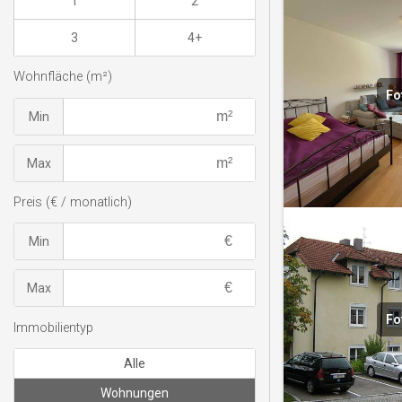
1
2
3
4+
Wohnfläche (m²)
Fo
Min
Max
Preis (€ / monatlich)
Min
Max
Fo
Immobilientyp
Alle
Wohnungen