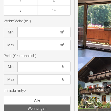
1
2
3
4+
Wohnfläche (m²)
Fo
Min
Max
Preis (€ / monatlich)
Min
Max
Fo
Immobilientyp
Alle
Wohnungen