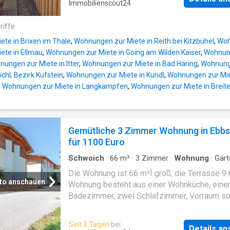
Immobilienscout24
Esszimmer mit Wintergarten und Holzofen
(Holzparkettböden), Küche, Badezimmer (Du
riffe
und WC) und Diele (Fliesenböden), sowie ein
te in Brixen im Thale
,
Wohnungen zur Miete in Reith bei Kitzbühel
,
Woh
60m2 Terrasse zur Mitbenützung. Weiters ist
ete in Ellmau
,
Wohnungen zur Miete in Going am Wilden Kaiser
,
Wohnung
eigener, absperrbarer Kellerraum (Top 1) und 
ungen zur Miete in Itter
,
Wohnungen zur Miete in Bad Häring
,
Wohnunge
Gemeinschaftskeller zur allgemeinen Mitben
ichl, Bezirk Kufstein
,
Wohnungen zur Miete in Kundl
,
Wohnungen zur Mie
vorhanden. 1 Garagenplatz und 1 Autoabstell
,
Wohnungen zur Miete in Langkampfen
,
Wohnungen zur Miete in Breit
sind ebenfalls der Wohnung zugeordnet, all
Besucherparkplätze vor der Haustür vorhand
Zuge der letzten Renovierungsarbeiten wurd
Eingangsbereiche modernisiert, Garagentore
Gemütliche 3 Zimmer Wohnung in Ebbs
Haustüren wurden erneuert, sowie die
für 1100 Euro
Stiegenhäuser neu gefliest und gestaltet.
Neugestaltung Vorplatz in Ausarbeitung.
Schwoich
·
66
m²
·
3
Zimmer
·
Wohnung
·
Gart
Terrasse
Komfortable Gasheizung (Erdgas, individuell
Die Wohnung ist 66 m²Ì groß, die Terrasse 9 
Einstellung, Therme i
to anschauen
Wohnung besteht aus einer Wohnküche, ein
Badezimmer, zwei Schlafzimmer, Vorraum s
einem Tiefgaragenparkplatz. Einbauchküche, 
neue große Kühl-Gefrierkombination - freiste
Seit 3 Tagen
bei
Details a
sowie ein Kaminofen sind in der Wohnung