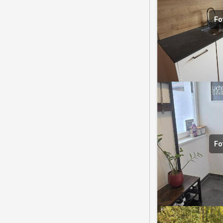
Fo
Fo