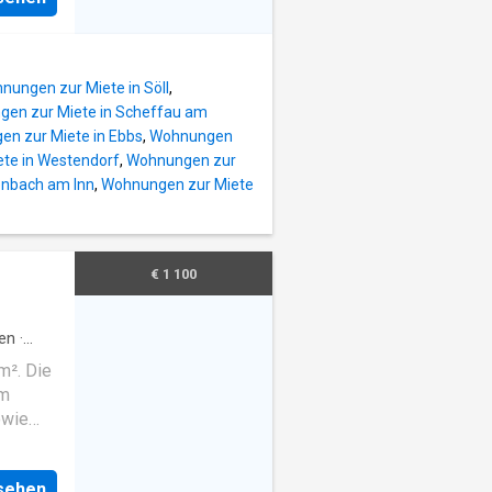
sche
e ca.
nungen zur Miete in Söll
,
 ein
en zur Miete in Scheffau am
ein
n zur Miete in Ebbs
,
Wohnungen
utzung
te in Westendorf
,
Wohnungen zur
platz
enbach am Inn
,
Wohnungen zur Miete
gemeine
en. Im
en die
 und
€ 1 100
en
·
e
m². Die
em
owie
eine
hend -
nsehen