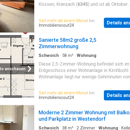
vielseitige Möglichkeiten. Sportbegeisterte
Kössen, Kranzach (
6345
) und ist ab Oktober
profitieren von der Nähe zu Sportanlagen un
(eventuell früher) verfügbar. Die monatlichen
Inntaler Radweg. Infrastruktur: Perfekte Anb
Gesamtkosten belaufen sich auf 750 Euro (ink
Seit mehr als einem Monat
bei
durch zwei Autobahnauffahrten in den jeweil
Details a
Strom). Zur Wohnung gehört ein Parkplatz so
Immobilienscout24
nächsten Ortschaften Busse und Züge.
Kellerabteil. Die Wohnung verfügt über eine
Einkaufsmöglichkeiten sind bequem zu Fuß o
Gesamtfläche von 48 m² und bietet 2 Zimme
Sanierte 58m2 große 2,5
dem Rad erreichbar
2 Badezimmer. Eine Einbauküche ist vorhand
Zimmerwohnung
Balkon mit einer Fläche von 7 m² ergänzt das
Angebot. Geheizt wird über eine Zentralheiz
Schwoich
·
58
m²
·
Wohnung
Diese 2,5-Zimmer-Wohnung befindet sich im
to anschauen
Erdgeschoss einer Wohnanlage in Kirchbichl.
Wohnanlage liegt nur wenige Gehminuten vo
Ortszentrum und den Schulen entfernt, in son
Lage. Die Bushaltestelle und der Bahnhof Kir
Seit mehr als einem Monat
bei
Details a
sind ebenfalls fußläufig in wenigen Minuten
Immobilienscout24
erreichbar
Moderne 2 Zimmer Wohnung mit Balko
und Parkplatz in Westendorf
Schwoich
·
38
m²
·
2
Zimmer
·
Wohnung
·
Kelle