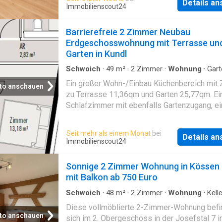
Details a
Dusche und eines mit Badewanne, was im All
Immobilienscout24
zusätzlichen Komfort bietet. Die Küche wurd
neuen Elektrogeräten ausgestattet, Kühlschr
Barrierefreie 2 Zimmer Neubau
Herd, Spülmaschine, sowie neue Holzböden.
Erdgeschosswohnung mit Terrasse un
Wohnung gehören zwei Balkone: Einer mit Bli
Garten in Kundl
den Wilden Kaiser, der andere ist südseitig
ausgerichtet und bietet gute Sonnenverhältni
Schwoich
·
49
m²
·
2
Zimmer
·
Wohnung
·
Gart
Keller
·
Terrasse
Außerdem beinhaltet das Mietangebot zwei
Ein großer Wohn-/Einbau Küchenbereich mit
to anschauen
Freistellplätze für PKW. Die monatliche
zu Terrasse 11,36qm und Garten 25,77qm. Ei
Pauschalmiete beträgt 1.400 € ALL IN inkl. 
Schlafzimmer mit ebenfalls Gartenzugang, ei
und Strom. Ein Energieausweis wurde vom
Badezimmer möbliert, mit Badewanne/Dusch
Eigentümer bzw. Verkäufer/Vermieter nach
WC und Anschluss stelle für Waschmaschine
Seit mehr als einem Monat
bei
Aufklärung über die generelle Vorlagepflicht 
Details a
Trockner. Ein offener Garderobenbereich und
Immobilienscout24
nicht vorgelegt. Es gilt daher zumindest ein
Abstellraum und dazu ein Keller Abteilung un
Alter und der Art des Gebäudes entsprechen
offenen Parkplatz. Haustiere sind nicht erlaub
Sonnige 2 Zimmer Wohnung in Kössen
Gesamtenergieeffizienz als vereinbart
Neubau Wohnung liegt in einer ruhigen und s
mit Balkon ab 750 Euro
Umgebung, die sowohl für Natur- als auch
Stadtliebhaber ideal ist. Die wunderschönen
Schwoich
·
48
m²
·
2
Zimmer
·
Wohnung
·
Kelle
Balkon
·
Ausgestattete Küche
·
Heizung
Ausflugsziele Kundlerklamm und die Reintal
Diese vollmöblierte 2-Zimmer-Wohnung befi
befinden sich in der Nähe und bieten Naturfr
to anschauen
sich im 2. Obergeschoss in der Josefstal 7 i