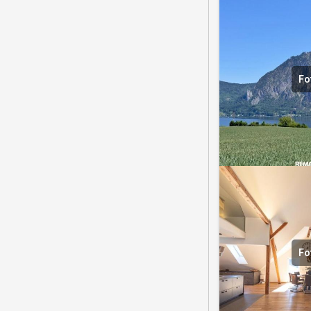
Fo
Fo