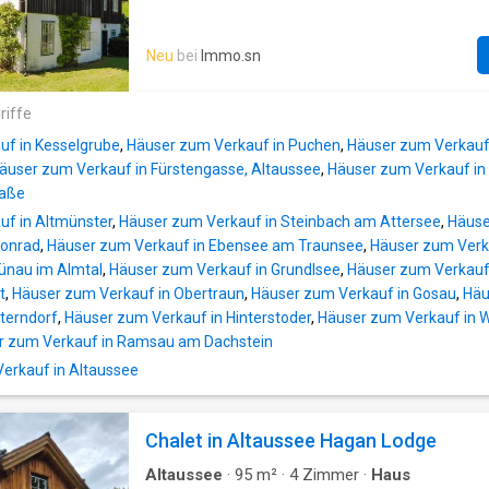
Kulturangebote in unmittelbarer NäheFreizei
Charakter traditioneller Bauweise und die A
der Schiberg Loser, die Salzwelten oder da
vergangener Zeiten bewahrt. Die Lage in Alt
schnell erreichbarunvergleichlicher Bergblick 
Neu
bei
Immo.sn
Ruhe und Natur mit der Nähe zu den kulturell
LageAusstattungsvarianten – ganz nac
landschaftlichen Besonderheiten der Region.
Das Anwesen befindet sich auf einem 1.091
riffe
Grundstück und umfasst eine Wohnnutzfläche
uf in Kesselgrube
,
Häuser zum Verkauf in Puchen
,
Häuser zum Verkauf 
Mit insgesamt neun Zimmern – darunter sec
äuser zum Verkauf in Fürstengasse, Altaussee
,
Häuser zum Verkauf in
und drei Badezimmer – bietet das Haus ausre
raße
unterschiedliche Wohn- und Nutzungsmöglichk
uf in Altmünster
,
Häuser zum Verkauf in Steinbach am Attersee
,
Häuse
und Atmosphäre: Die Immobilie überzeugt du
Konrad
,
Häuser zum Verkauf in Ebensee am Traunsee
,
Häuser zum Verk
ursprünglichen Charme und traditionelle Eleme
ünau im Almtal
,
Häuser zum Verkauf in Grundlsee
,
Häuser zum Verkauf 
unverwechselbaren Charakter verleihen. Anst
t
,
Häuser zum Verkauf in Obertraun
,
Häuser zum Verkauf in Gosau
,
Häu
Eingriffe prägen vor allem authentische Deta
tterndorf
,
Häuser zum Verkauf in Hinterstoder
,
Häuser zum Verkauf in 
machen es zu einem Ort mit Geschichte und 
r zum Verkauf in Ramsau am Dachstein
Besondere Details: Ei
rkauf in Altaussee
Chalet in Altaussee Hagan Lodge
Altaussee
·
95
m²
·
4
Zimmer
·
Haus