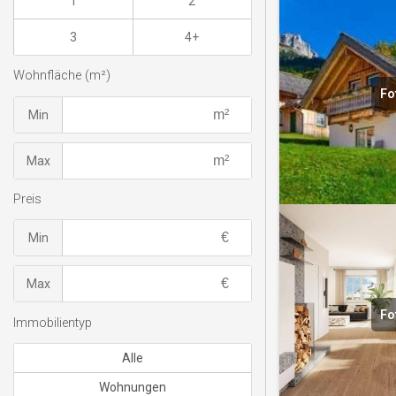
1
2
3
4+
Wohnfläche (m²)
Fo
Min
Max
Preis
Min
Max
Fo
Immobilientyp
Alle
Wohnungen