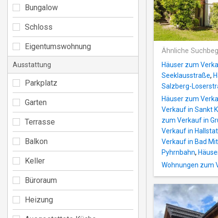
Bungalow
Schloss
Eigentumswohnung
Ähnliche Suchbeg
Ausstattung
Häuser zum Verka
Seeklausstraße
,
H
Parkplatz
Salzberg-Loserst
Häuser zum Verka
Garten
Verkauf in Sankt 
zum Verkauf in Gr
Terrasse
Verkauf in Hallstat
Balkon
Verkauf in Bad Mi
Pyhrnbahn
,
Häuse
Keller
Wohnungen zum Ve
Büroraum
Heizung