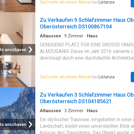
übernommen werden. Das Haus ist teilunterke
Seit mehr als einem Monat
bei
Listanza
bereits vermietete Wohneinheiten, die für kon
Einnahmen sorgen. Die ca. 54 m² großen Woh
großzügige Wohnküche, ein separates Schla
Zu Verkaufen 9 Schlafzimmer Haus Ob
eigenes Badezimmer. Ergänzt wird diese Ebe
Oberösterreich DS100867104
gemeinschaftlichen Eingangsbereich und pra
Abstellräume. Das absolute Highlight dieser 
Altaussee
·
9
Zimmer
·
Haus
jedoch die beeindruckende Wohneinheit Top 1
GENÜGEND PLATZ FÜR EINE GROSSE FAMIL
Erd-, Ober- und Dachgeschoss erstreckt und 
to anschauen
ALMZUGANG! Diese im Jahr 2016 sanierte L
außergewöhnlich großzügigen Wohnfläche vo
überzeugt durch eine durchdachte Architektur,
begeistert. Zudem ist sie vollständig möbli
Ebenen plus Kellergeschoss Raum für unters
PACKEN - EINZIEHEN - WOHLFÜHLEN! Diese
Lebensentwürfe bietet. Das Erdgeschoss be
verfügt über einen separaten, ebenerdigen Zu
Seit mehr als einem Monat
bei
Listanza
bereits vermietete Wohneinheiten, die für kon
den einladenden Eingangsbereich führt. Auf 
Einnahmen sorgen. Die ca. 54 m² großen Woh
großzügige Wohnküche, ein separates Schla
Zu Verkaufen 3 Schlafzimmer Haus Ob
eigenes Badezimmer. Ergänzt wird diese Ebe
Oberösterreich DS104185621
gemeinschaftlichen Eingangsbereich und pra
Abstellräume. Das absolute Highlight dieser 
Altaussee
·
3
Zimmer
·
Haus
jedoch die beeindruckende Wohneinheit Top 1
Ein idyllischer Traunsee, eingebettet in einer
Erd-, Ober- und Dachgeschoss erstreckt und 
to anschauen
Landschaft, bietet einen unverstellten Blick 
außergewöhnlich großzügigen Wohnfläche vo
Kulisse des Traunsteins. Das Objekt wurde m