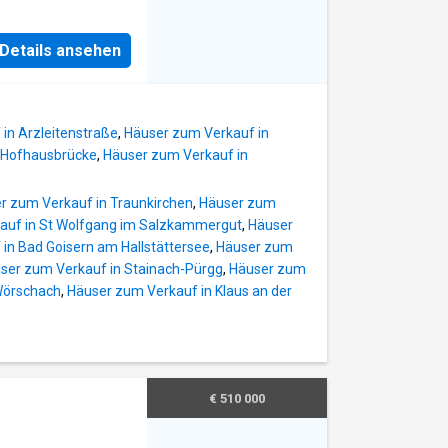
tmöglichkeiten wie
tmosphäre
s Narzissenbad
aussee verbindet
in ruhiger
Details ansehen
en und
 Raum und Struktur:
 m² großen
 von rund 274 m².
in Arzleitenstraße
,
Häuser zum Verkauf in
hs Schlafzimmer
 Hofhausbrücke
,
Häuser zum Verkauf in
ichend Platz für
eiten. Architektur
r zum Verkauf in Traunkirchen
,
Häuser zum
rch ihren
auf in St Wolfgang im Salzkammergut
,
Häuser
nte, die ihr einen
in Bad Goisern am Hallstättersee
,
Häuser zum
elle moderner
ser zum Verkauf in Stainach-Pürgg
,
Häuser zum
ils das Haus und
Wörschach
,
Häuser zum Verkauf in Klaus an der
Ausstrahlung.
€ 510 000