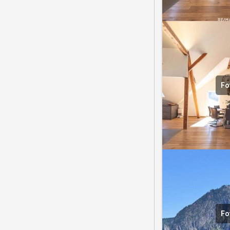
Fo
Fo