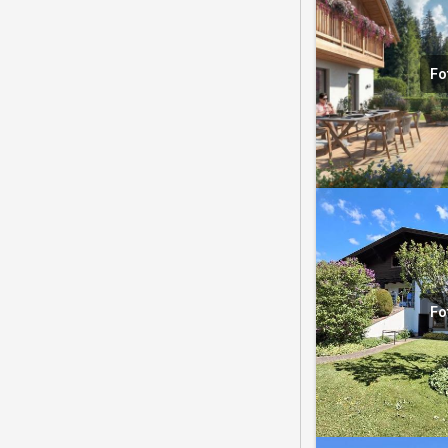
Fo
Fo