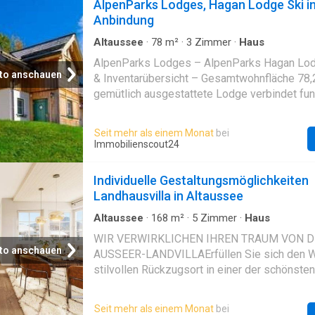
AlpenParks Lodges, Hagan Lodge Ski in
Anbindung
Altaussee
·
78
m²
·
3
Zimmer
·
Haus
AlpenParks Lodges – AlpenParks Hagan Lo
to anschauen
& Inventarübersicht – Gesamtwohnfläche 78
gemütlich ausgestattete Lodge verbindet fun
Raumaufteilung und umfassende Ausstattun
eines Chalet-Dorfs im Salzkammergut. Die A
Seit mehr als einem Monat
bei
mehreren Blockhäusern im traditionellen Aus
Immobilienscout24
ist ideal positioniert für touristische Nutzung,
Freizeitvermietung und hochwertige
Individuelle Gestaltungsmöglichkeiten
Gästebetreuung.Erdgeschoss – 42,36
Landhausvilla in Altaussee
m²VorraumAbstellraumWohnen/EssenKüch
Erdgeschoss bildet den zentralen Aufenthalt
Altaussee
·
168
m²
·
5
Zimmer
·
Haus
offenem Wohn- und Essbereich, Küche sowi
WIR VERWIRKLICHEN IHREN TRAUM VON D
Sanitärbereichen.Obergeschoss – 35,95
to anschauen
AUSSEER-LANDVILLAErfüllen Sie sich den 
m²VorraumSchlafzimmer 1Schlafzimmer 2Zw
stilvollen Rückzugsort in einer der schönste
Schlafzimmer im Obergeschoss bieten komf
Österreichs: In Altaussee entstehen vier exk
Schlafbereiche mit ausreichendem
Landvillen in traditioneller Bauweise, verein
Seit mehr als einem Monat
bei
Platz.Gesamtwohnfläche78,21 m²Heizung & 