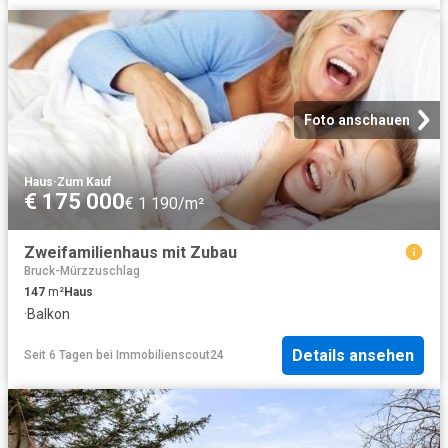
Foto anschauen
Haus
·
Zum Kauf
€ 175 000
€ 1 190/m²
Zweifamilienhaus mit Zubau
Bruck-Mürzzuschlag
147
m²
Haus
·
Balkon
Details ansehen
Seit 6 Tagen
bei
Immobilienscout24