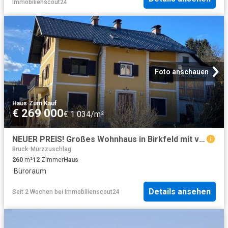
Immobilienscout24
Foto anschauen
Haus
·
Zum Kauf
€ 269 000
€ 1 034/m²
NEUER PREIS! Großes Wohnhaus in Birkfeld mit vielfältiger Nutzungsmöglichkeit
Bruck-Mürzzuschlag
260
m²
12
Zimmer
Haus
·
Büroraum
Details ansehen
Seit 2 Wochen
bei
Immobilienscout24