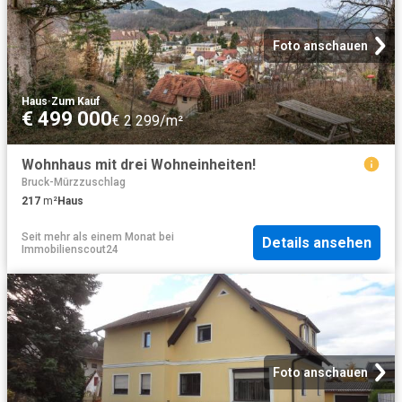
Foto anschauen
Haus
·
Zum Kauf
€ 499 000
€ 2 299/m²
Wohnhaus mit drei Wohneinheiten!
Bruck-Mürzzuschlag
217
m²
Haus
Seit mehr als einem Monat
bei
Details ansehen
Immobilienscout24
Foto anschauen