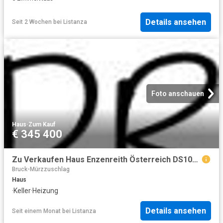
Details ansehen
Seit 2 Wochen
bei
Listanza
Foto anschauen
Haus
·
Zum Kauf
€ 345 400
Zu Verkaufen Haus Enzenreith Österreich DS103804329
Bruck-Mürzzuschlag
Haus
·
Keller
·
Heizung
Details ansehen
Seit einem Monat
bei
Listanza