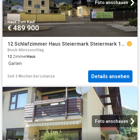
Foto anschauen
Haus
·
Zum Kauf
€ 489 900
12 Schlafzimmer Haus Steiermark Steiermark 103882257
Bruck-Mürzzuschlag
12
Zimmer
Haus
·
Garten
Details ansehen
Seit 3 Wochen
bei
Listanza
Foto anschauen