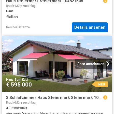
Haus Steiermark Steiermark 104827505
Bruck-Mürzzuschlag
Haus
·
Balkon
Details ansehen
Neu
bei
Listanza
Foto anschauen
Haus
·
Zum Kauf
€ 595 000
NEU
3 Schlafzimmer Haus Steiermark Steiermark 104797923
Bruck-Mürzzuschlag
3
Zimmer
Haus
·
Heizung
·
Zugang für Menschen mit Behinderungen
·
Terrasse