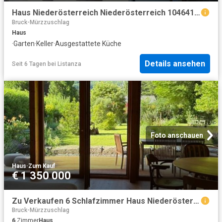
Haus Niederösterreich Niederösterreich 104641786
Bruck-Mürzzuschlag
Haus
·
Garten
·
Keller
·
Ausgestattete Küche
Details ansehen
Seit 6 Tagen
bei
Listanza
Foto anschauen
Haus
·
Zum Kauf
€ 1 350 000
Zu Verkaufen 6 Schlafzimmer Haus Niederösterreich Niederösterreich DS104366779
Bruck-Mürzzuschlag
6
Zimmer
Haus