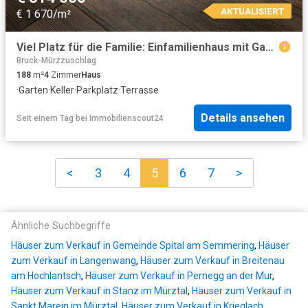
AKTUALISIERT
€ 1 670/m²
Viel Platz für die Familie: Einfamilienhaus mit Garten und ausgebautem Dachgeschoss
Bruck-Mürzzuschlag
188
m²
4
Zimmer
Haus
·
Garten
·
Keller
·
Parkplatz
·
Terrasse
Details ansehen
Seit einem Tag
bei
Immobilienscout24
<
3
4
5
6
7
>
Ähnliche Suchbegriffe
Häuser zum Verkauf in Gemeinde Spital am Semmering
,
Häuser
zum Verkauf in Langenwang
,
Häuser zum Verkauf in Breitenau
am Hochlantsch
,
Häuser zum Verkauf in Pernegg an der Mur
,
Häuser zum Verkauf in Stanz im Mürztal
,
Häuser zum Verkauf in
Sankt Marein im Mürztal
,
Häuser zum Verkauf in Krieglach
,