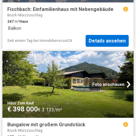
Fischbach: Einfamilienhaus mit Nebengebäude
Bruck-Mürzzuschlag
247
m²
Haus
·
Balkon
Details ansehen
Seit einem Tag
bei
Immobilienscout24
Foto anschauen
Haus
·
Zum Kauf
€ 398 000
€ 3 133/m²
Bungalow mit großem Grundstück
Bruck-Mürzzuschlag