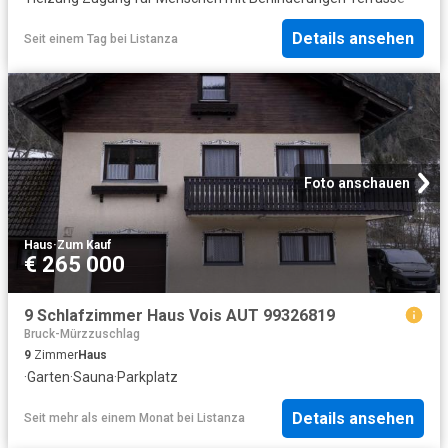
Details ansehen
Seit einem Tag
bei
Listanza
Foto anschauen
Haus
·
Zum Kauf
€ 265 000
9 Schlafzimmer Haus Vois AUT 99326819
Bruck-Mürzzuschlag
9
Zimmer
Haus
·
Garten
·
Sauna
·
Parkplatz
Details ansehen
Seit mehr als einem Monat
bei
Listanza