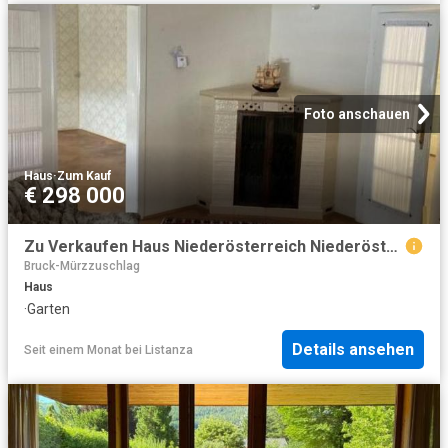
Foto anschauen
Haus
·
Zum Kauf
€ 298 000
Zu Verkaufen Haus Niederösterreich Niederösterreich DS103843907
Bruck-Mürzzuschlag
Haus
·
Garten
Details ansehen
Seit einem Monat
bei
Listanza