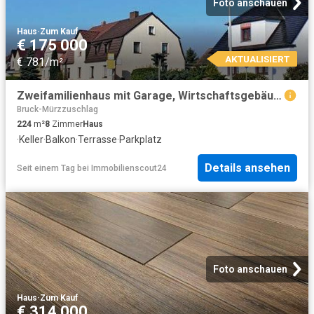
Foto anschauen
Haus
·
Zum Kauf
€ 175 000
AKTUALISIERT
€ 781/m²
Zweifamilienhaus mit Garage, Wirtschaftsgebäude und Gartenhaus
Bruck-Mürzzuschlag
224
m²
8
Zimmer
Haus
·
Keller
·
Balkon
·
Terrasse
·
Parkplatz
Details ansehen
Seit einem Tag
bei
Immobilienscout24
Foto anschauen
Haus
·
Zum Kauf
€ 314 000