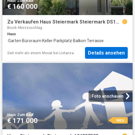
Haus
·
Zum Kauf
€ 160 000
Zu Verkaufen Haus Steiermark Steiermark DS103154963
Bruck-Mürzzuschlag
Haus
·
Garten
·
Büroraum
·
Keller
·
Parkplatz
·
Balkon
·
Terrasse
Details ansehen
Seit mehr als einem Monat
bei
Listanza
Foto anschauen
Haus
·
Zum Kauf
€ 171 000
NEU