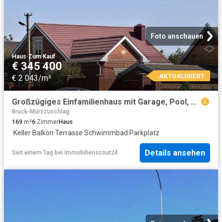
Foto anschauen
Haus
·
Zum Kauf
€ 345 400
AKTUALISIERT
€ 2 043/m²
Großzügiges Einfamilienhaus mit Garage, Pool, Balkon und Terrassen laufender Umbau
Bruck-Mürzzuschlag
169
m²
6
Zimmer
Haus
·
Keller
·
Balkon
·
Terrasse
·
Schwimmbad
·
Parkplatz
Details ansehen
Seit einem Tag
bei
Immobilienscout24