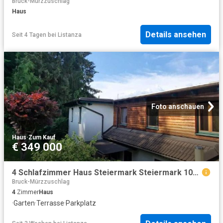
Bruck-Mürzzuschlag
Haus
Details ansehen
Seit 4 Tagen
bei
Listanza
Foto anschauen
Haus
·
Zum Kauf
€ 349 000
4 Schlafzimmer Haus Steiermark Steiermark 104005326
Bruck-Mürzzuschlag
4
Zimmer
Haus
·
Garten
·
Terrasse
·
Parkplatz