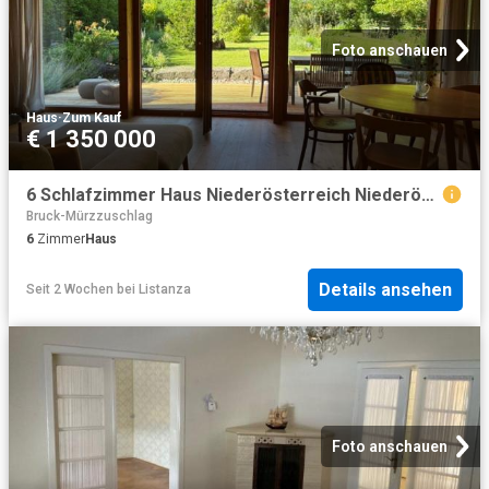
Foto anschauen
Haus
·
Zum Kauf
€ 1 350 000
6 Schlafzimmer Haus Niederösterreich Niederösterreich 104366779
Bruck-Mürzzuschlag
6
Zimmer
Haus
Details ansehen
Seit 2 Wochen
bei
Listanza
Foto anschauen