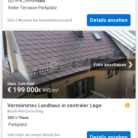
127
m²
4
Zimmer
Haus
·
Keller
·
Terrasse
·
Parkplatz
Details ansehen
Seit 2 Wochen
bei
Immobilienscout24
Foto anschauen
Haus
·
Zum Kauf
€ 199 000
€ 995/m²
Vermietetes Landhaus in zentraler Lage
Bruck-Mürzzuschlag
200
m²
Haus
·
Parkplatz
Seit mehr als einem Monat
bei
Details ansehen