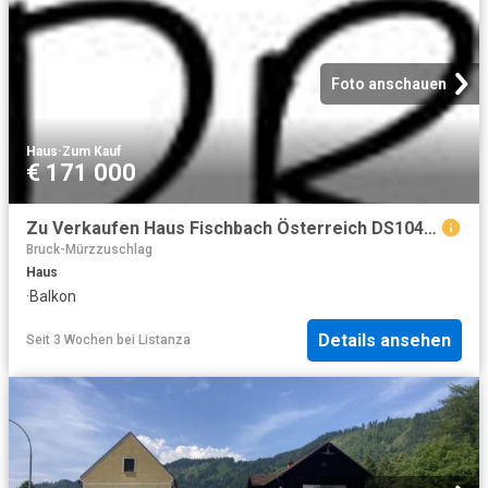
Foto anschauen
Haus
·
Zum Kauf
€ 171 000
Zu Verkaufen Haus Fischbach Österreich DS104073346
Bruck-Mürzzuschlag
Haus
·
Balkon
Details ansehen
Seit 3 Wochen
bei
Listanza