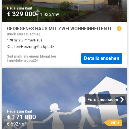
Haus
·
Zum Kauf
€ 329 000
€ 1 935/m²
GEDIEGENES HAUS MIT ZWEI WOHNEINHEITEN UND GROSSEM GARTEN!
Bruck-Mürzzuschlag
170
m²
7
Zimmer
Haus
·
Garten
·
Heizung
·
Parkplatz
Seit mehr als einem Monat
bei
Details ansehen
Immobilienscout24
Foto anschauen
Haus
·
Zum Kauf
€ 171 000
NEU
€ 692/m²