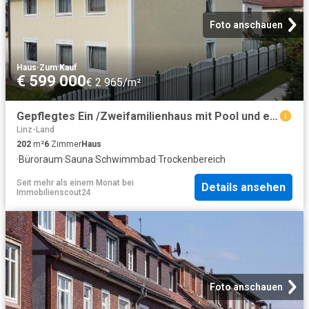
Foto anschauen
Haus
·
Zum Kauf
€ 599 000
€ 2 965/m²
Gepflegtes Ein /Zweifamilienhaus mit Pool und eigenem Brunnen in Traun
Linz-Land
202
m²
6
Zimmer
Haus
·
Büroraum
·
Sauna
·
Schwimmbad
·
Trockenbereich
Seit mehr als einem Monat
bei
Details ansehen
Immobilienscout24
Foto anschauen