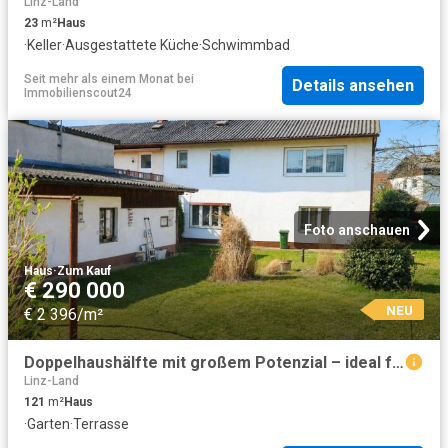
Linz-Land
23
m²
Haus
·
Keller
·
Ausgestattete Küche
·
Schwimmbad
Seit mehr als einem Monat
bei
Details ansehen
Immobilienscout24
Foto anschauen
Haus
·
Zum Kauf
€ 290 000
NEU
€ 2 396/m²
Doppelhaushälfte mit großem Potenzial – ideal für Handwerker!
Linz-Land
121
m²
Haus
·
Garten
·
Terrasse