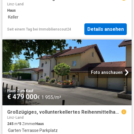
Linz-Land
Haus
·
Keller
Details ansehen
Seit einem Tag
bei
Immobilienscout24
Foto anschauen
Haus
·
Zum Kauf
€ 479 000
€ 1 955/m²
Großzügiges, vollunterkellertes Reihenmittelhaus mit Garten, Garage & ca. 245 m² Gesamtnutzfläche in Ansfelden
Linz-Land
245
m²
5
Zimmer
Haus
·
Garten
·
Terrasse
·
Parkplatz