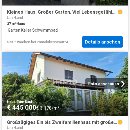
Kleines Haus. Großer Garten. Viel Lebensgefühl. Wochenendhaus auf Eigengrund in Enns zu verkaufen!
Linz-Land
37
m²
Haus
·
Garten
·
Keller
·
Schwimmbad
Details ansehen
Seit 2 Wochen
bei
Immobilienscout24
Foto anschauen
Haus
·
Zum Kauf
€ 445 000
€ 3 178/m²
Großzügiges Ein bis Zweifamilienhaus mit großem Garten in ruhiger Siedlungslage
Linz-Land