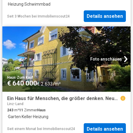
·
Heizung
·
Schwimmbad
Details ansehen
Seit 3 Wochen
bei
Immobilienscout24
Foto anschauen
Haus
·
Zum Kauf
€ 640 000
€ 2 633/m²
Ein Haus für Menschen, die größer denken. Neuhofen an der Krems
Linz-Land
243
m²
11
Zimmer
Haus
·
Garten
·
Keller
·
Heizung
Details ansehen
Seit einem Monat
bei
Immobilienscout24