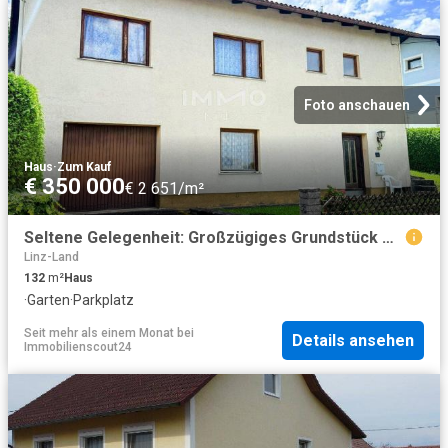
Foto anschauen
Haus
·
Zum Kauf
€ 350 000
€ 2 651/m²
Seltene Gelegenheit: Großzügiges Grundstück mit Einfamilienhaus
Linz-Land
132
m²
Haus
·
Garten
·
Parkplatz
Seit mehr als einem Monat
bei
Details ansehen
Immobilienscout24