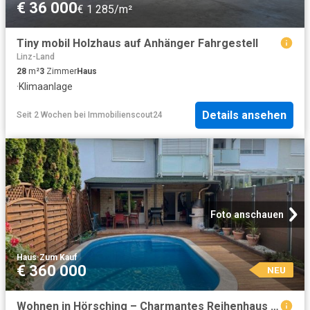
€ 36 000
€ 1 285/m²
Tiny mobil Holzhaus auf Anhänger Fahrgestell
Linz-Land
28
m²
3
Zimmer
Haus
·
Klimaanlage
Details ansehen
Seit 2 Wochen
bei
Immobilienscout24
Foto anschauen
Haus
·
Zum Kauf
€ 360 000
NEU
Wohnen in Hörsching – Charmantes Reihenhaus mit Wohlfühlcharakter