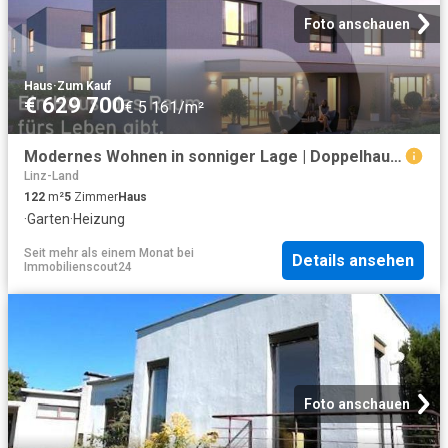
Foto anschauen
Haus
·
Zum Kauf
€ 629 700
€ 5 161/m²
Modernes Wohnen in sonniger Lage | Doppelhaushälfte in Pasching Thurnharting | DH1
Linz-Land
122
m²
5
Zimmer
Haus
·
Garten
·
Heizung
Seit mehr als einem Monat
bei
Details ansehen
Immobilienscout24
Foto anschauen