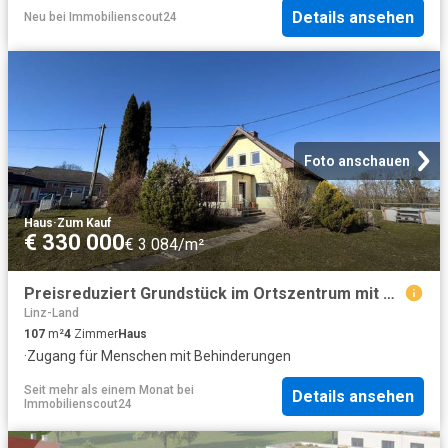
Details ansehen
Neu
bei
Immobilienscout24
Foto anschauen
Haus
·
Zum Kauf
€ 330 000
€ 3 084/m²
Preisreduziert Grundstück im Ortszentrum mit Bestandsgebäude
Linz-Land
107
m²
4
Zimmer
Haus
·
Zugang für Menschen mit Behinderungen
Seit mehr als einem Monat
bei
Details ansehen
Immobilienscout24