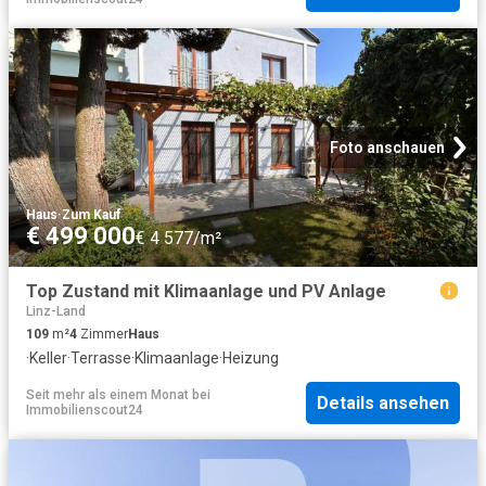
Foto anschauen
Haus
·
Zum Kauf
€ 499 000
€ 4 577/m²
Top Zustand mit Klimaanlage und PV Anlage
Linz-Land
109
m²
4
Zimmer
Haus
·
Keller
·
Terrasse
·
Klimaanlage
·
Heizung
Seit mehr als einem Monat
bei
Details ansehen
Immobilienscout24