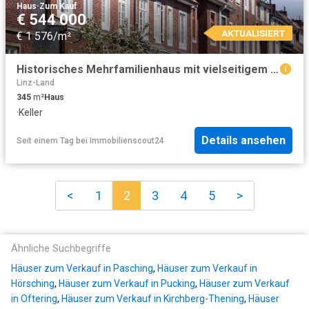
Haus
·
Zum Kauf
€ 544 000
AKTUALISIERT
€ 1 576/m²
Historisches Mehrfamilienhaus mit vielseitigem Raumangebot
Linz-Land
345
m²
Haus
·
Keller
Details ansehen
Seit einem Tag
bei
Immobilienscout24
<
1
2
3
4
5
>
Ähnliche Suchbegriffe
Häuser zum Verkauf in Pasching
,
Häuser zum Verkauf in
Hörsching
,
Häuser zum Verkauf in Pucking
,
Häuser zum Verkauf
in Oftering
,
Häuser zum Verkauf in Kirchberg-Thening
,
Häuser