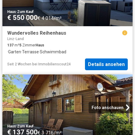
Haus
·
Zum Kauf
€ 550 000
€ 4 014/m²
Wundervolles Reihenhaus
Linz-Land
137
m²
5
Zimmer
Haus
·
Garten
·
Terrasse
·
Schwimmbad
Details ansehen
Seit 2 Wochen
bei
Immobilienscout24
Foto anschauen
Haus
·
Zum Kauf
€ 137 500
€ 3 716/m²