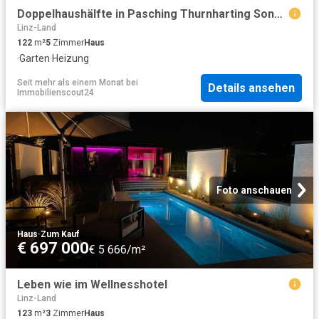
Doppelhaushälfte in Pasching Thurnharting Sonne, Ruhe, Ausblick | DH4
Linz-Land
122
m²
5
Zimmer
Haus
·
Garten
·
Heizung
Seit mehr als einem Monat
bei
Details ansehen
Immobilienscout24
Foto anschauen
Haus
·
Zum Kauf
€ 697 000
€ 5 666/m²
Leben wie im Wellnesshotel
Linz-Land
123
m²
3
Zimmer
Haus