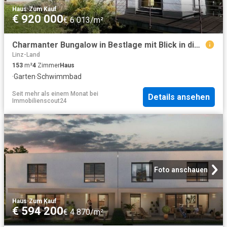
Haus
·
Zum Kauf
€ 920 000
€ 6 013/m²
Charmanter Bungalow in Bestlage mit Blick in die Alpen!
Linz-Land
153
m²
4
Zimmer
Haus
·
Garten
·
Schwimmbad
Seit mehr als einem Monat
bei
Details ansehen
Immobilienscout24
Foto anschauen
Haus
·
Zum Kauf
€ 594 200
€ 4 870/m²