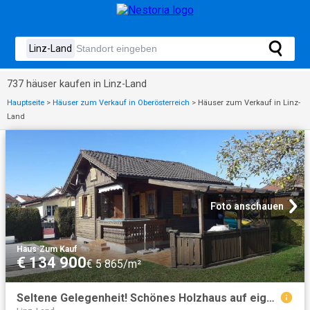
737 häuser kaufen in Linz-Land
Hauptseite
>
Häuser zum Verkauf in Oberösterreich
>
Häuser zum Verkauf in Linz-
Land
Foto anschauen
Haus
·
Zum Kauf
€ 134 900
€ 5 865/m²
Seltene Gelegenheit! Schönes Holzhaus auf eigenem Gartengrundstück im Eigentum!