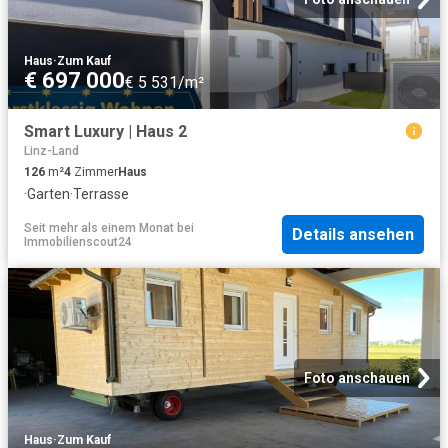
Haus
·
Zum Kauf
€ 697 000
€ 5 531/m²
Smart Luxury | Haus 2
Linz-Land
126
m²
4
Zimmer
Haus
·
Garten
·
Terrasse
Seit mehr als einem Monat
bei
Details ansehen
Immobilienscout24
Foto anschauen
Haus
·
Zum Kauf