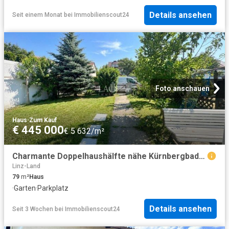
Details ansehen
Seit einem Monat
bei
Immobilienscout24
Foto anschauen
Haus
·
Zum Kauf
€ 445 000
€ 5 632/m²
Charmante Doppelhaushälfte nähe Kürnbergbad Freibad Leonding
Linz-Land
79
m²
Haus
·
Garten
·
Parkplatz
Details ansehen
Seit 3 Wochen
bei
Immobilienscout24