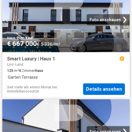
Foto anschauen
Haus
·
Zum Kauf
€ 667 000
€ 5 336/m²
Smart Luxury | Haus 1
Linz-Land
125
m²
4
Zimmer
Haus
·
Garten
·
Terrasse
Seit mehr als einem Monat
bei
Details ansehen
Immobilienscout24
Foto anschauen