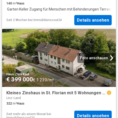
140
m²
Haus
·
Garten
·
Keller
·
Zugang für Menschen mit Behinderungen
·
Terrasse
·
P
Details ansehen
Seit 2 Wochen
bei
Immobilienscout24
Foto anschauen
Haus
·
Zum Kauf
€ 399 000
€ 1 239/m²
Kleines Zinshaus in St. Florian mit 5 Wohnungen zu verkaufen ca. 5% Rendite!
Linz-Land
322
m²
Haus
Seit mehr als einem Monat
bei
Details ansehen
Immobilienscout24