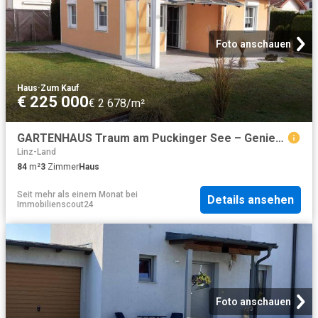
Foto anschauen
Haus
·
Zum Kauf
€ 225 000
€ 2 678/m²
GARTENHAUS Traum am Puckinger See – Genieße Deine FREIZEIT im eigenen Haus
Linz-Land
84
m²
3
Zimmer
Haus
Seit mehr als einem Monat
bei
Details ansehen
Immobilienscout24
Foto anschauen