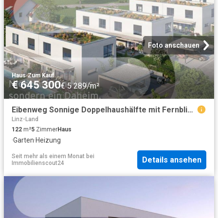
Foto anschauen
Haus
·
Zum Kauf
€ 645 300
€ 5 289/m²
Eibenweg Sonnige Doppelhaushälfte mit Fernblick | DH2
Linz-Land
122
m²
5
Zimmer
Haus
·
Garten
·
Heizung
Seit mehr als einem Monat
bei
Details ansehen
Immobilienscout24