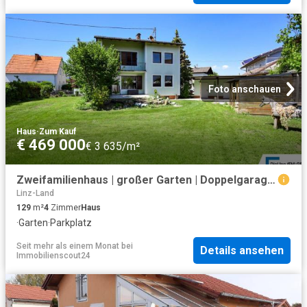
Foto anschauen
Haus
·
Zum Kauf
€ 469 000
€ 3 635/m²
Zweifamilienhaus | großer Garten | Doppelgarage | getrennte Einheiten
Linz-Land
129
m²
4
Zimmer
Haus
·
Garten
·
Parkplatz
Seit mehr als einem Monat
bei
Details ansehen
Immobilienscout24