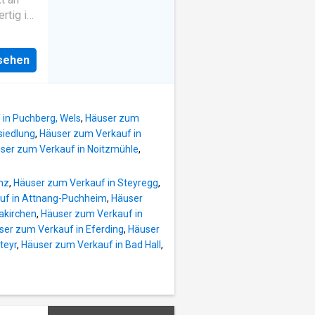
]
rtig ist
unter
eiten
rraum
alheim
reich
nsehen
immer
 aus
rates
r
in Puchberg, Wels
,
Häuser zum
esse
siedlung
,
Häuser zum Verkauf in
das
ser zum Verkauf in Noitzmühle
,
mmer
ruktur /
nz
,
Häuser zum Verkauf in Steyregg
,
uf in Attnang-Puchheim
,
Häuser
akirchen
,
Häuser zum Verkauf in
ser zum Verkauf in Eferding
,
Häuser
teyr
,
Häuser zum Verkauf in Bad Hall
,
 E