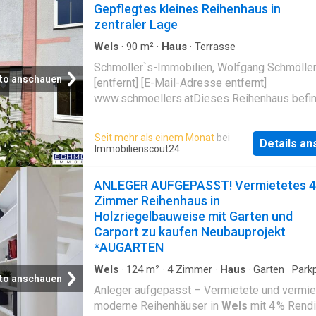
Gepflegtes kleines Reihenhaus in
zentraler Lage
Wels
·
90
m²
·
Haus
·
Terrasse
Schmöller`s-Immobilien, Wolfgang Schmölle
to anschauen
[entfernt] [E-Mail-Adresse entfernt]
www.schmoellers.atDieses Reihenhaus befi
sich in der
Wels
er Neustadt nahe dem Krank
Zu Fuß erreichen Sie von hier aus Nahversorg
Seit mehr als einem Monat
bei
Details a
Gastronomie und verschiedenste Geschäfte,
Immobilienscout24
Schulen, Kindergärten, Hort und vieles mehr. 
die Verkehrsanbindungen sind ideal. In ca. 2
ANLEGER AUFGEPASST! Vermietetes 4
Minuten befindet sich die nächste Autobahna
Zimmer Reihenhaus in
A8. Auch eine Bushaltestelle und der Bahnhof
Holzriegelbauweise mit Garten und
Wels
sind fußläufig erreichbar.Schmöller`s-
Carport zu kaufen Neubauprojekt
Immobilien, Wolfgang Schmöller [entfernt] [E
*AUGARTEN
Adresse entfernt] www.schmoellers.atDiese
gepflegte Eigenheim auf zwei Ebenen beeind
Wels
·
124
m²
·
4
Zimmer
·
Haus
·
Garten
·
Parkp
to anschauen
Terrasse
mitunter mit seinem kleinen Gartenparadies. 
Anleger aufgepasst – Vermietete und vermie
Immobilie selbst verfügt über eine sehr gute
moderne Reihenhäuser in
Wels
mit 4 % Rendit
Raumaufteilung und eignet sich für eine klein