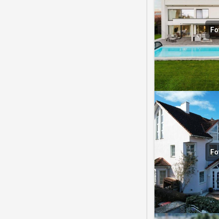
Fo
Fo