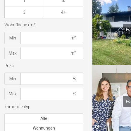
1
2
3
4+
Wohnfläche (m²)
Fo
Min
Max
Preis
Min
Max
Fo
Immobilientyp
Alle
Wohnungen