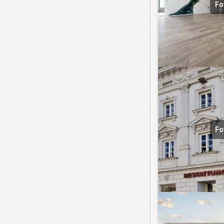
Fo
Fo