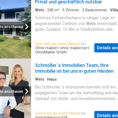
Privat und geschäftlich nutzbar
Wels
·
240
m²
·
9
Zimmer
·
2
Badezimmer
·
Villa
Büroraum
·
Parkplatz
Schönes Einfamilienhaus in ruhiger Lage im
angrenzenden Zentrum von
Wels
Innenstadt 
to anschauen
guter Zustand. 10 Min in Stadtzentrum alle
notwendige Infrastruktur vorhanden Kann mit
ohne Ausstattung erworben werden ! Es gibt
Seit mehr als einem Monat
bei
ein Gartenhaus und genügend Parkmöglichkei
Details a
Ohne-makler
> ohne-makler.net |
kann auch als Einfamilienhaus mit Einleger B
OhneMakler GmbH
genützt werden
Schmöller`s Immobilien Team, Ihre
Immobilie ist bei uns in guten Händen
Wels
·
Haus
Bei Schmöller`s Immobilien bemüht sich ein
to anschauen
engagiertes Team um die Vermittlung und de
Verkauf von Wohn- und Gewerbeimmobilien,
von Grundstücken, Land- und Bauernhäusern 
Villen in
Wels
und Umgebung, sowie auch in 
Seit mehr als einem Monat
bei
Details a
und dem oberösterreichischem
Immobilienscout24