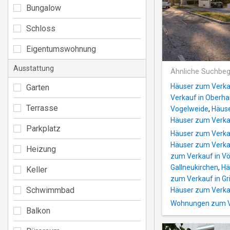
Bungalow
Schloss
Eigentumswohnung
Ausstattung
Ähnliche Suchbeg
Häuser zum Verka
Garten
Verkauf in Oberha
Terrasse
Vogelweide
,
Häuse
Häuser zum Verkau
Parkplatz
Häuser zum Verka
Häuser zum Verka
Heizung
zum Verkauf in Vö
Gallneukirchen
,
Hä
Keller
zum Verkauf in Gr
Schwimmbad
Häuser zum Verkau
Wohnungen zum Ve
Balkon