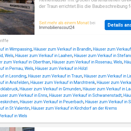
Schmöller [entfernt] [E-Mail-Adresse entfernt
der Traun errichtet.Bis die Baubeschreibung fe
www.schmoellers.atDiese Immobilie punktet 
kann man sich bereits jetzt direkt für die Einh
anderem durch ihre ruhige Lage.Über den Vo
anmelden und am Besten direkt bei uns in Th
Seit mehr als einem Monat
bei
gelangen Sie in den hellen Wohn- bzw. Essbe
Details a
im Büro besprechen.Ein aktuelle Studie des
Immobilienscout24
und weiter in die Küche. Bis zu drei Schlafz
Architekten entnehmen sie am Besten direkt
ein Badezimmer mit Dusche, sowie ein sepa
dem Inserat.Die Angaben zu den
riffe
WC, machen diese Immobilie komplett. Zwei
Wohnflächenquadratmetern finden sie auf de
Garagen und ein Keller stehen außerdem zur
uf in Wimpassing
,
Häuser zum Verkauf in Brandln
,
Häuser zum Verkauf 
letzten Seite der Studie.Sollten wir ihr Inter
Verfügung.
id, Wels
,
Häuser zum Verkauf in Laahen
,
Häuser zum Verkauf in Stefan
geweckt haben, bitte jederzeit melden über 
r zum Verkauf in Oberthan
,
Häuser zum Verkauf in Rosenau, Wels
,
Häu
jeweilige Portal oder direkt unter meiner Nu
f in Pernau, Wels
,
Häuser zum Verkauf in Hölzl
[entfernt].Freundlichst & bis baldChr.P. Infrast
uf in Leonding
,
Häuser zum Verkauf in Traun
,
Häuser zum Verkauf in Li
EntfernungenGesundheit Arzt 500m Apotheke 500m
uf in Ansfelden
,
Häuser zum Verkauf in Marchtrenk
,
Häuser zum Verka
Klinik 1.000m Krankenhaus 2.500m Kinder & Schulen
cklabruck
,
Häuser zum Verkauf in Gmunden
,
Häuser zum Verkauf in La
Schule 500m Kindergarten 500m Universität 1.000m
user zum Verkauf in Enns
,
Häuser zum Verkauf in Schwanenstadt
,
Häu
Nahversorgung Supermarkt 500m Bäckerei 500m
ieskirchen
,
Häuser zum Verkauf in Peuerbach
,
Häuser zum Verkauf in S
Einkaufszentrum 3.500m Sonstige Bank 500m
f in St Valentin
,
Häuser zum Verkauf in Kirchdorf an der Krems
Geldautomat 500m Post 500m Polizei 500m
Verkehr Bus 500m Autobahnanschluss 3.500m
rkauf in Wels
Bahnhof 1.000m Flughafen 3.000m Angaben