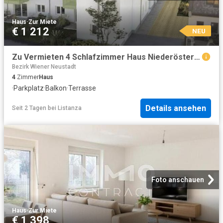
Haus
·
Zur Miete
€ 1 212
NEU
Zu Vermieten 4 Schlafzimmer Haus Niederösterreich Niederösterreich DS104845288
Bezirk Wiener Neustadt
4
Zimmer
Haus
·
Parkplatz
·
Balkon
·
Terrasse
Details ansehen
Seit 2 Tagen
bei
Listanza
Foto anschauen
Haus
·
Zur Miete
€ 1 398