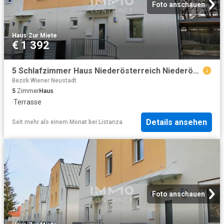
Foto anschauen
Haus
·
Zur Miete
€ 1 392
5 Schlafzimmer Haus Niederösterreich Niederösterreich 102368380
Bezirk Wiener Neustadt
5
Zimmer
Haus
·
Terrasse
Details ansehen
Seit mehr als einem Monat
bei
Listanza
Foto anschauen