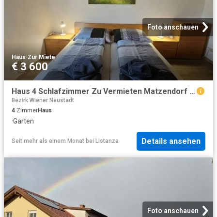
Foto anschauen
Haus
·
Zur Miete
€ 3 600
Haus 4 Schlafzimmer Zu Vermieten Matzendorf Matzendorf 3600 ES96199817
Bezirk Wiener Neustadt
4
Zimmer
Haus
·
Garten
Details ansehen
Seit mehr als einem Monat
bei
Listanza
Foto anschauen