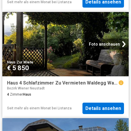
Details ansehen
Seit mehr als einem Monat
bei
Listanza
Foto anschauen
Haus
·
Zur Miete
€ 5 850
Haus 4 Schlafzimmer Zu Vermieten Waldegg Waldegg 5850 ES77882328
Bezirk Wiener Neustadt
4
Zimmer
Haus
Details ansehen
Seit mehr als einem Monat
bei
Listanza