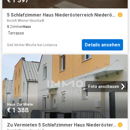
€ 1 397
5 Schlafzimmer Haus Niederösterreich Niederösterreich 104641874
Bezirk Wiener Neustadt
5
Zimmer
Haus
·
Terrasse
Details ansehen
Seit letzter Woche
bei
Listanza
Foto anschauen
Haus
·
Zur Miete
€ 1 388
Zu Vermieten 5 Schlafzimmer Haus Niederösterreich Niederösterreich DS101582898