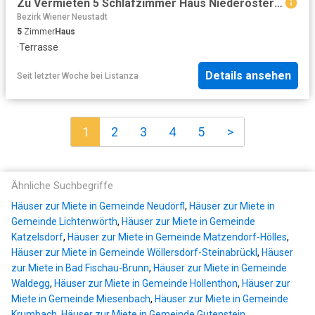
Zu Vermieten 5 Schlafzimmer Haus Niederösterreich Niederösterreich DS104641874
Bezirk Wiener Neustadt
5
Zimmer
Haus
·
Terrasse
Details ansehen
Seit letzter Woche
bei
Listanza
1
2
3
4
5
>
Ähnliche Suchbegriffe
Häuser zur Miete in Gemeinde Neudörfl
,
Häuser zur Miete in
Gemeinde Lichtenwörth
,
Häuser zur Miete in Gemeinde
Katzelsdorf
,
Häuser zur Miete in Gemeinde Matzendorf-Hölles
,
Häuser zur Miete in Gemeinde Wöllersdorf-Steinabrückl
,
Häuser
zur Miete in Bad Fischau-Brunn
,
Häuser zur Miete in Gemeinde
Waldegg
,
Häuser zur Miete in Gemeinde Hollenthon
,
Häuser zur
Miete in Gemeinde Miesenbach
,
Häuser zur Miete in Gemeinde
Krumbach
,
Häuser zur Miete in Gemeinde Gutenstein