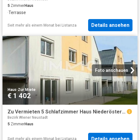
5
Zimmer
Haus
·
Terrasse
Details ansehen
Seit mehr als einem Monat
bei
Listanza
Foto anschauen
Haus
·
Zur Miete
€ 1 402
Zu Vermieten 5 Schlafzimmer Haus Niederösterreich Niederösterreich DS101543813
Bezirk Wiener Neustadt
5
Zimmer
Haus
Details ansehen
Seit mehr als einem Monat
bei
Listanza