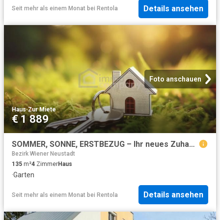
Details ansehen
Seit mehr als einem Monat
bei
Rentola
Foto anschauen
Haus
·
Zur Miete
€ 1 889
SOMMER, SONNE, ERSTBEZUG – Ihr neues Zuhause wartet bereits auf Sie!
Bezirk Wiener Neustadt
135
m²
4
Zimmer
Haus
·
Garten
Details ansehen
Seit mehr als einem Monat
bei
Rentola