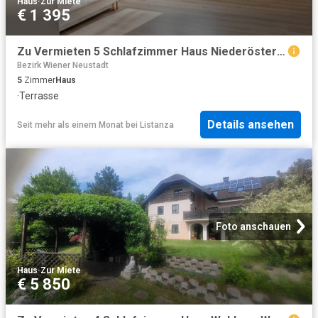
Haus
·
Zur Miete
€ 1 395
Zu Vermieten 5 Schlafzimmer Haus Niederösterreich Niederösterreich DS102341031
Bezirk Wiener Neustadt
5
Zimmer
Haus
·
Terrasse
Details ansehen
Seit mehr als einem Monat
bei
Listanza
Foto anschauen
Haus
·
Zur Miete
€ 5 850