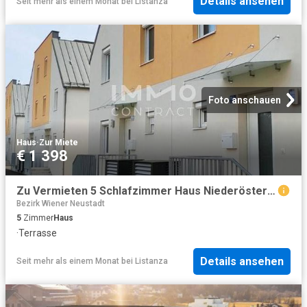
Details ansehen
Seit mehr als einem Monat
bei
Listanza
Foto anschauen
Haus
·
Zur Miete
€ 1 398
Zu Vermieten 5 Schlafzimmer Haus Niederösterreich Niederösterreich DS101994963
Bezirk Wiener Neustadt
5
Zimmer
Haus
·
Terrasse
Details ansehen
Seit mehr als einem Monat
bei
Listanza