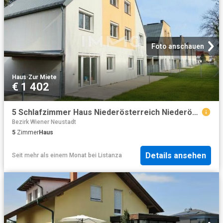
Foto anschauen
Haus
·
Zur Miete
€ 1 402
5 Schlafzimmer Haus Niederösterreich Niederösterreich 101543813
Bezirk Wiener Neustadt
5
Zimmer
Haus
Details ansehen
Seit mehr als einem Monat
bei
Listanza