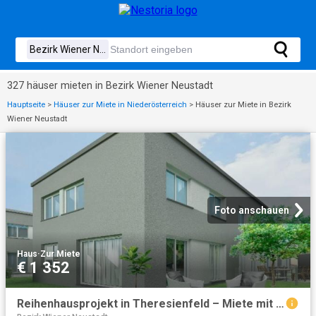
327 häuser mieten in Bezirk Wiener Neustadt
Hauptseite
>
Häuser zur Miete in Niederösterreich
>
Häuser zur Miete in Bezirk
Wiener Neustadt
Foto anschauen
Haus
·
Zur Miete
€ 1 352
Reihenhausprojekt in Theresienfeld – Miete mit Kaufoption – Hochwertige Neubauten mit Garten in ruhiger Lage