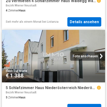
Zu Vermieten 4 Schlafzimmer Haus Waldegg Waldegg DS77882328
Bezirk Wiener Neustadt
4
Zimmer
Haus
Details ansehen
Seit mehr als einem Monat
bei
Listanza
Foto anschauen
Haus
·
Zur Miete
€ 1 388
5 Schlafzimmer Haus Niederösterreich Niederösterreich 101582898
Bezirk Wiener Neustadt
5
Zimmer
Haus