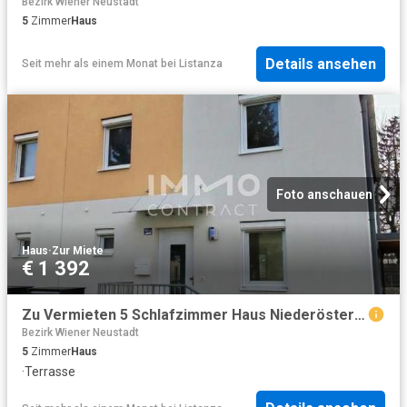
Bezirk Wiener Neustadt
5
Zimmer
Haus
Details ansehen
Seit mehr als einem Monat
bei
Listanza
Foto anschauen
Haus
·
Zur Miete
€ 1 392
Zu Vermieten 5 Schlafzimmer Haus Niederösterreich Niederösterreich DS102368380
Bezirk Wiener Neustadt
5
Zimmer
Haus
·
Terrasse