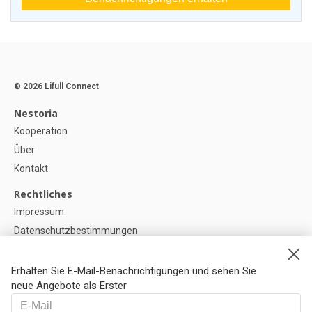
© 2026 Lifull Connect
Nestoria
Kooperation
Über
Kontakt
Rechtliches
Impressum
Datenschutzbestimmungen
Politik zur Verwendung von Cookies
Cookie-Einstellunge
Erhalten Sie E-Mail-Benachrichtigungen und sehen Sie
neue Angebote als Erster
Hilfe