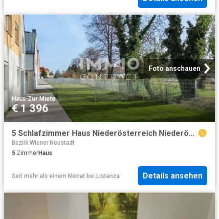
Foto anschauen
Haus
·
Zur Miete
€ 1 396
5 Schlafzimmer Haus Niederösterreich Niederösterreich 101472877
Bezirk Wiener Neustadt
5
Zimmer
Haus
Details ansehen
Seit mehr als einem Monat
bei
Listanza