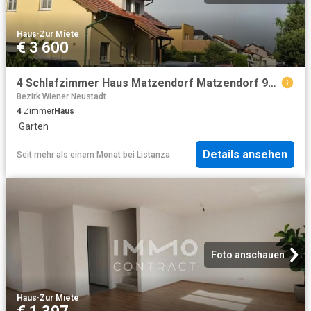
Haus
·
Zur Miete
€ 3 600
4 Schlafzimmer Haus Matzendorf Matzendorf 96199817
Bezirk Wiener Neustadt
4
Zimmer
Haus
·
Garten
Details ansehen
Seit mehr als einem Monat
bei
Listanza
Foto anschauen
Haus
·
Zur Miete