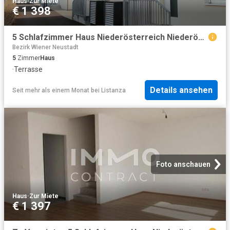
Haus
·
Zur Miete
€ 1 398
5 Schlafzimmer Haus Niederösterreich Niederösterreich 101994963
Bezirk Wiener Neustadt
5
Zimmer
Haus
·
Terrasse
Details ansehen
Seit mehr als einem Monat
bei
Listanza
Foto anschauen
Haus
·
Zur Miete
€ 1 397