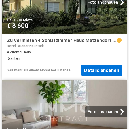
Foto anschauen
Haus
·
Zur Miete
€ 3 600
Zu Vermieten 4 Schlafzimmer Haus Matzendorf Matzendorf DS96199817
Bezirk Wiener Neustadt
4
Zimmer
Haus
·
Garten
Details ansehen
Seit mehr als einem Monat
bei
Listanza
Foto anschauen