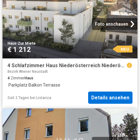
Foto anschauen
Haus
·
Zur Miete
€ 1 212
NEU
4 Schlafzimmer Haus Niederösterreich Niederösterreich 104845288
Bezirk Wiener Neustadt
4
Zimmer
Haus
·
Parkplatz
·
Balkon
·
Terrasse
Details ansehen
Seit 2 Tagen
bei
Listanza