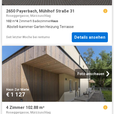
2650 Payerbach, Mühlhof Straße 31
Roseggergasse, Mürzzuschlag
102
m²
4
Zimmer
1
Badezimmer
Haus
·
Abstell-kammer
·
Garten
·
Heizung
·
Terrasse
Details ansehen
Seit letzter Woche
bei
rentumo
Foto anschauen
Haus
·
Zur Miete
€ 1 127
4 Zimmer 102.88 m²
Roseggergasse, Mürzzuschlag