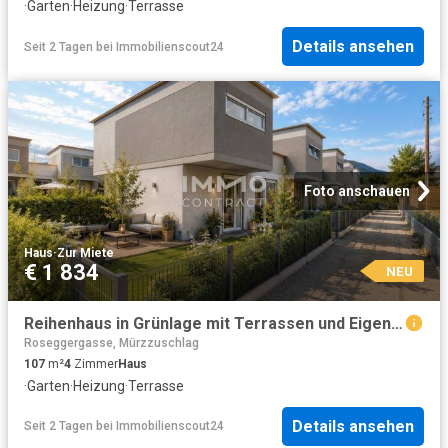
·
Garten
·
Heizung
·
Terrasse
Details ansehen
Seit 2 Tagen
bei
Immobilienscout24
Foto anschauen
Haus
·
Zur Miete
€ 1 834
NEU
Reihenhaus in Grünlage mit Terrassen und Eigengarten!
Roseggergasse, Mürzzuschlag
107
m²
4
Zimmer
Haus
·
Garten
·
Heizung
·
Terrasse
Details ansehen
Seit 2 Tagen
bei
Immobilienscout24