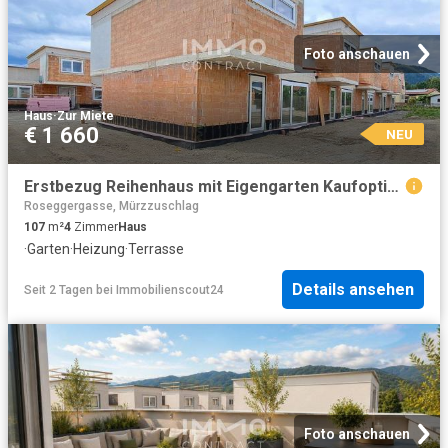
Foto anschauen
Haus
·
Zur Miete
€ 1 660
NEU
Erstbezug Reihenhaus mit Eigengarten Kaufoption
Roseggergasse, Mürzzuschlag
107
m²
4
Zimmer
Haus
·
Garten
·
Heizung
·
Terrasse
Details ansehen
Seit 2 Tagen
bei
Immobilienscout24
Foto anschauen