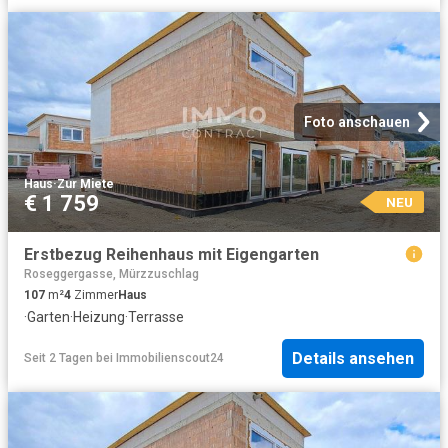
Foto anschauen
Haus
·
Zur Miete
€ 1 759
NEU
Erstbezug Reihenhaus mit Eigengarten
Roseggergasse, Mürzzuschlag
107
m²
4
Zimmer
Haus
·
Garten
·
Heizung
·
Terrasse
Details ansehen
Seit 2 Tagen
bei
Immobilienscout24