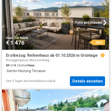
Foto anschauen
Haus
·
Zur Miete
€ 1 476
NEU
Erstbezug: Reihenhaus ab 01.10.2026 in Grünlage
Roseggergasse, Mürzzuschlag
89
m²
4
Zimmer
Haus
·
Garten
·
Heizung
·
Terrasse
Details ansehen
Seit 2 Tagen
bei
Immobilienscout24