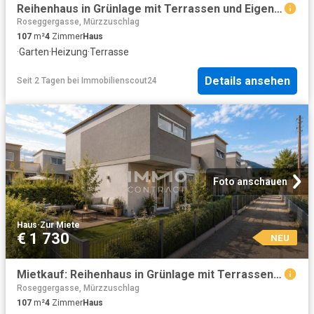
Reihenhaus in Grünlage mit Terrassen und Eigengarten!
Roseggergasse, Mürzzuschlag
107
m²
4
Zimmer
Haus
·
Garten
·
Heizung
·
Terrasse
Details ansehen
Seit 2 Tagen
bei
Immobilienscout24
Foto anschauen
Haus
·
Zur Miete
€ 1 730
NEU
Mietkauf: Reihenhaus in Grünlage mit Terrassen und Eigengarten!
Roseggergasse, Mürzzuschlag
107
m²
4
Zimmer
Haus