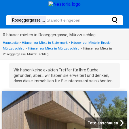
0 häuser mieten in Roseggergasse, Mürzzuschlag
Hauptseite
>
Häuser zur Miete in Steiermark
>
Häuser zur Miete in Bruck-
Mürzzuschlag
>
Häuser zur Miete in Mürzzuschlag
>
Häuser zur Miete in
Roseggergasse, Mürzzuschlag
Wir haben keine exakten Treffer für Ihre Suche
gefunden, aber... wir haben sie erweitert und denken,
dass diese Immobilien für Sie interessant sein könnten.
Foto anschauen