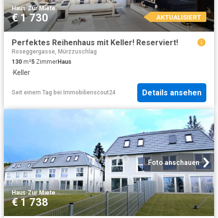
Haus
·
Zur Miete
€ 1 730
AKTUALISIERT
Perfektes Reihenhaus mit Keller! Reserviert!
Roseggergasse, Mürzzuschlag
130
m²
5
Zimmer
Haus
·
Keller
Details ansehen
Seit einem Tag
bei
Immobilienscout24
Foto anschauen
Haus
·
Zur Miete
€ 1 738