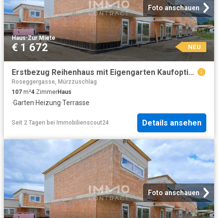
Foto anschauen
Haus
·
Zur Miete
€ 1 672
NEU
Erstbezug Reihenhaus mit Eigengarten Kaufoption
Roseggergasse, Mürzzuschlag
107
m²
4
Zimmer
Haus
·
Garten
·
Heizung
·
Terrasse
Details ansehen
Seit 2 Tagen
bei
Immobilienscout24
Foto anschauen