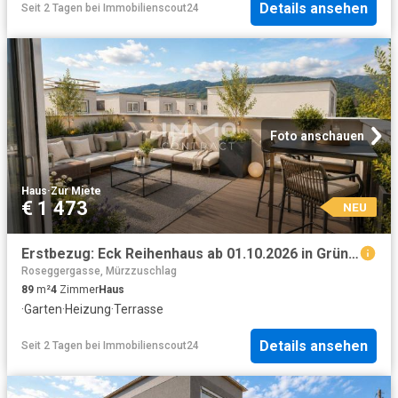
Details ansehen
Seit 2 Tagen
bei
Immobilienscout24
Foto anschauen
Haus
·
Zur Miete
€ 1 473
NEU
Erstbezug: Eck Reihenhaus ab 01.10.2026 in Grünlage mit Kaufoption
Roseggergasse, Mürzzuschlag
89
m²
4
Zimmer
Haus
·
Garten
·
Heizung
·
Terrasse
Details ansehen
Seit 2 Tagen
bei
Immobilienscout24