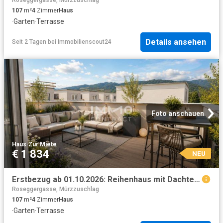
Roseggergasse, Mürzzuschlag
107
m²
4
Zimmer
Haus
·
Garten
·
Terrasse
Details ansehen
Seit 2 Tagen
bei
Immobilienscout24
Foto anschauen
Haus
·
Zur Miete
€ 1 834
NEU
Erstbezug ab 01.10.2026: Reihenhaus mit Dachterrasse, Eigengarten
Roseggergasse, Mürzzuschlag
107
m²
4
Zimmer
Haus
·
Garten
·
Terrasse