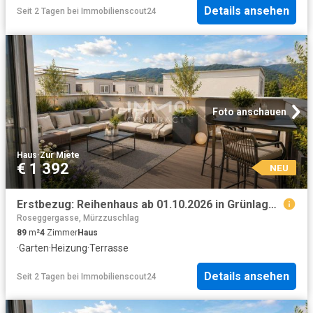
Details ansehen
Seit 2 Tagen
bei
Immobilienscout24
Foto anschauen
Haus
·
Zur Miete
€ 1 392
NEU
Erstbezug: Reihenhaus ab 01.10.2026 in Grünlage mit Kaufoption
Roseggergasse, Mürzzuschlag
89
m²
4
Zimmer
Haus
·
Garten
·
Heizung
·
Terrasse
Details ansehen
Seit 2 Tagen
bei
Immobilienscout24