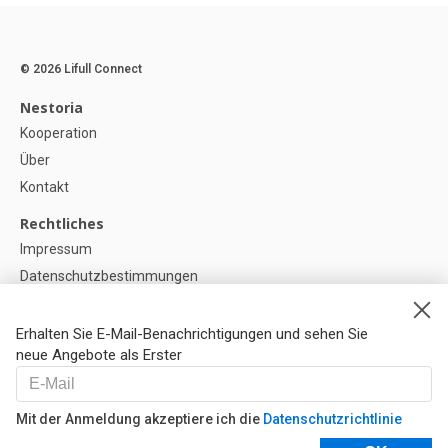
© 2026 Lifull Connect
Nestoria
Kooperation
Über
Kontakt
Rechtliches
Impressum
Datenschutzbestimmungen
Politik zur Verwendung von Cookies
Cookie-Einstellunge
Erhalten Sie E-Mail-Benachrichtigungen und sehen Sie
neue Angebote als Erster
Hilfe
FAQ
Mit der Anmeldung akzeptiere ich die
Datenschutzrichtlinie
Unsere Partner