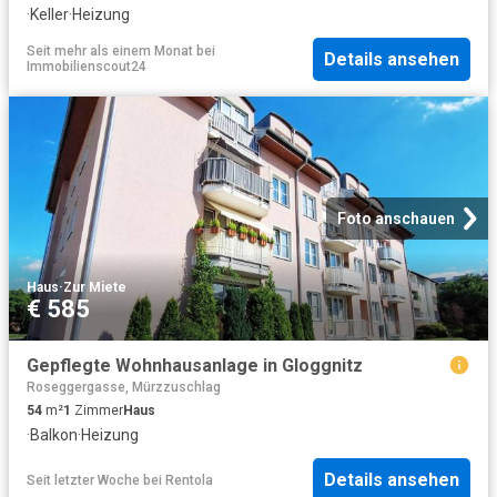
·
Keller
·
Heizung
Seit mehr als einem Monat
bei
Details ansehen
Immobilienscout24
Foto anschauen
Haus
·
Zur Miete
€ 585
Gepflegte Wohnhausanlage in Gloggnitz
Roseggergasse, Mürzzuschlag
54
m²
1
Zimmer
Haus
·
Balkon
·
Heizung
Details ansehen
Seit letzter Woche
bei
Rentola