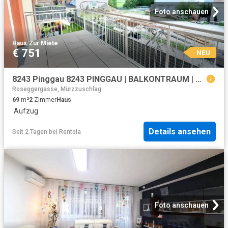
Foto anschauen
Haus
·
Zur Miete
€ 751
NEU
8243 Pinggau 8243 PINGGAU | BALKONTRAUM | HELLE 2 ZIMMER | AUTOSTELLPLATZ INKLUSIVE | OPTIMALE RAUMAUFTEILUNG | TOPLAGE
Roseggergasse, Mürzzuschlag
69
m²
2
Zimmer
Haus
·
Aufzug
Details ansehen
Seit 2 Tagen
bei
Rentola
Foto anschauen