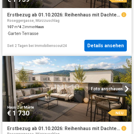
Erstbezug ab 01.10.2026: Reihenhaus mit Dachterrasse, Eigengarten
Roseggergasse, Mürzzuschlag
107
m²
4
Zimmer
Haus
·
Garten
·
Terrasse
Details ansehen
Seit 2 Tagen
bei
Immobilienscout24
Foto anschauen
Haus
·
Zur Miete
€ 1 730
NEU
Erstbezug ab 01.10.2026: Reihenhaus mit Dachterrasse, Eigengarten und Kaufoption