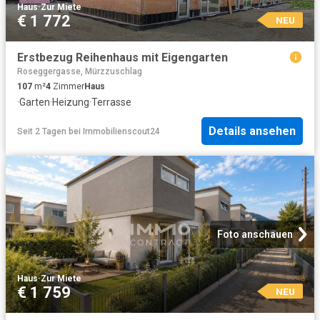
Haus
·
Zur Miete
€ 1 772
NEU
Erstbezug Reihenhaus mit Eigengarten
Roseggergasse, Mürzzuschlag
107
m²
4
Zimmer
Haus
·
Garten
·
Heizung
·
Terrasse
Details ansehen
Seit 2 Tagen
bei
Immobilienscout24
Foto anschauen
Haus
·
Zur Miete
€ 1 759
NEU