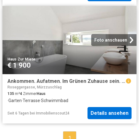
Foto anschauen
Haus
·
Zur Miete
€ 1 900
Ankommen. Aufatmen. Im Grünen Zuhause sein. JETZT mit GRATIS POOL Zuhause im Ortskern von Unterfladnitz
Roseggergasse, Mürzzuschlag
135
m²
4
Zimmer
Haus
·
Garten
·
Terrasse
·
Schwimmbad
Details ansehen
Seit 6 Tagen
bei
Immobilienscout24
1