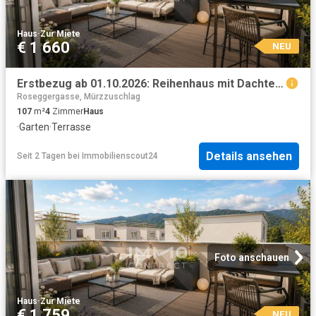
Haus
·
Zur Miete
€ 1 660
NEU
Erstbezug ab 01.10.2026: Reihenhaus mit Dachterrasse, Eigengarten und Kaufoption
Roseggergasse, Mürzzuschlag
107
m²
4
Zimmer
Haus
·
Garten
·
Terrasse
Details ansehen
Seit 2 Tagen
bei
Immobilienscout24
Foto anschauen
Haus
·
Zur Miete
€ 1 759
NEU