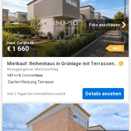
Foto anschauen
Haus
·
Zur Miete
€ 1 660
NEU
Mietkauf: Reihenhaus in Grünlage mit Terrassen und Eigengarten!
Roseggergasse, Mürzzuschlag
107
m²
4
Zimmer
Haus
·
Garten
·
Heizung
·
Terrasse
Details ansehen
Seit 2 Tagen
bei
Immobilienscout24