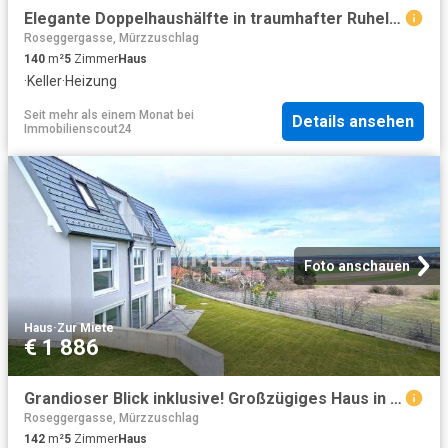
Elegante Doppelhaushälfte in traumhafter Ruhelage Ausblick garantiert Miete mit Kaufoption
Roseggergasse, Mürzzuschlag
140
m²
5
Zimmer
Haus
·
Keller
·
Heizung
Seit mehr als einem Monat
bei
Details ansehen
Immobilienscout24
Foto anschauen
Haus
·
Zur Miete
€ 1 886
Grandioser Blick inklusive! Großzügiges Haus in Taumlage und top Ausstattung Miete mit Kaufoption
Roseggergasse, Mürzzuschlag
142
m²
5
Zimmer
Haus