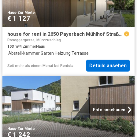
Haus
·
Zur Miete
€ 1 127
house for rent in 2650 Payerbach Mühlhof Straße 31 2650 Payerbach Mühlhof Straße 31
Roseggergasse, Mürzzuschlag
103
m²
4
Zimmer
Haus
·
Abstell-kammer
·
Garten
·
Heizung
·
Terrasse
Details ansehen
Seit mehr als einem Monat
bei
Rentola
Foto anschauen
Haus
·
Zur Miete
€ 1 242