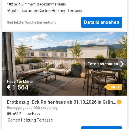
102
m²
4
Zimmer
1
Badezimmer
Haus
·
Abstell-kammer
·
Garten
·
Heizung
·
Terrasse
Details ansehen
Seit letzter Woche
bei
rentumo
Foto anschauen
Haus
·
Zur Miete
€ 1 564
NEU
Erstbezug: Eck Reihenhaus ab 01.10.2026 in Grünlage
Roseggergasse, Mürzzuschlag
89
m²
4
Zimmer
Haus
·
Garten
·
Heizung
·
Terrasse