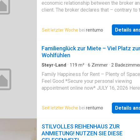
neuersten Stand gebracht und mit hochwerti
economic relationship between the broker an
Materialien in ein großzügiges Schmuckstüc
client. The broker declares that – contrary to 
verwandelt. Hier finden Sie Tradition und Mod
common practice of dual brokerage in the rea
vereint in Ihrem persönlichen Rückzugsort. D
industry – they only work for the la
Landhaus verfügt über eine Wohnfläche von c
Details a
Seit letzter Woche
bei
rentumo
180m2 auf 2 Ebenen. Haustiere sind nicht
erwünscht! Das ERDGESCHOSS ist aufgeteilt 
Familienglück zur Miete – Viel Platz z
eine große gemütliche Wohnküche, - ein urig
Wohlfühlen
Wohnzimmer mit Kachelofen und Zugang zur
Terrasse - ein Büroraum - ein WC und - einen
Steyr-Land
·
119
m²
·
6
Zimmer
·
2
Badezimme
Abstellraum Über eine Stiege gelangt m
Family Happiness for Rent – Plenty of Space
Feel Good *Secure your personal viewing
appointment online now* JULY 16, 2026 Here 
link to book your appointment online
Details a
Seit letzter Woche
bei
rentumo
STILVOLLES REIHENHAUS ZUR
ANMIETUNG! NUTZEN SIE DIESE