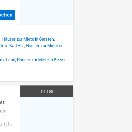
punkten
ie
nur rund
Zentrum
nsehen
al für
inz in
e
echte
zen.
gen von
h
,
Häuser zur Miete in Garsten
,
e und
te in Bad Hall
,
Häuser zur Miete in
r,
Arbeiten
Linz-Land
,
Häuser zur Miete in Bezirk
angebot
² –
.
€ 1 100
 2
nden.
atz
inem
ltigen
, ist
 zu