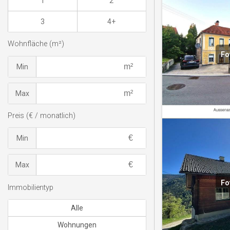
1
2
3
4+
Wohnfläche (m²)
Fo
Min
Max
Preis (€ / monatlich)
Min
Max
Fo
Immobilientyp
Alle
Wohnungen