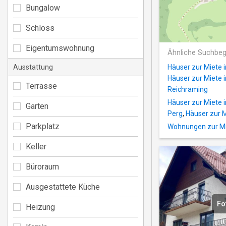
Bungalow
Schloss
Eigentumswohnung
Ähnliche Suchbeg
Ausstattung
Häuser zur Miete 
Häuser zur Miete i
Terrasse
Reichraming
Häuser zur Miete 
Garten
Perg
,
Häuser zur M
Parkplatz
Wohnungen zur Mi
Keller
Büroraum
Ausgestattete Küche
Fo
Heizung