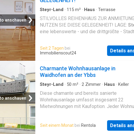
GELEGENHEIT!
Steyr-Land
·
115
m²
·
Haus
·
Terrasse
STILVOLLES REIHENHAUS ZUR ANMIETUNG
to anschauen
NUTZEN SIE DIESE GELEGENHEIT! LAGE:
St
eine lebenswerte - und die drittgrößte - Stadt
Oberösterreich, reich an Kultur, Natur, Architek
Stadt punktet mit der optimalen Infrastruktur:
Seit 2 Tagen
bei
Details a
hohe Anzahl an Einkaufsmöglichkeiten,
Immobilienscout24
Gastronomiebetrieben, Schulen und
Freizeitangeboten erfüllen alle Wohnbedürfn
Charmante Wohnhausanlage in
Das bekannte Naturschutzgebiet der
Steyr
e
Waidhofen an der Ybbs
reicht bis ins Stadtzentrum, die Schotterbänk
den Flüssen
Steyr
und Enns verwandeln sich
Steyr-Land
·
50
m²
·
2
Zimmer
·
Haus
·
Keller
heißen Tagen zu tollen Naturbadestränden. In
Diese chamante und bereits sanierte
Adventzeit verwandelt sich
Steyr
wiederum 
to anschauen
Wohnhausanlage umfasst insgesamt 22
Österreichs offizieller Christkindlstadt. In ei
Mietwohnungen mit Kaufoption. Jeder Wohnu
familiengerechten, charmanten Wohumfeld a
ein Kellerabteil und ein Autoabstellplatz zug
Stadtrand von
Steyr
entstehen vier Reihenhä
Im Kellergeschoss befinden sich zudem ein
aus zeitloser, schlichter Architektur.
Details a
Seit einem Monat
bei
Rentola
Fahrrad- und Kinderwagenabstellraum, der M
DETAILINFORMATIONEN REIHENHAUS TOP 
und ein Wach- und Trockenraum