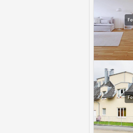
Fo
Fo