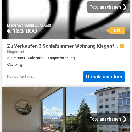
Foto anschauen
Etagenwohnung
·
Zum Kauf
€ 183 000
NEU
Zu Verkaufen 3 Schlafzimmer Wohnung Klagenfurt Österreich DS104826610
Klagenfurt
3
Zimmer
1
Badezimmer
Etagenwohnung
·
Aufzug
Details ansehen
Neu
bei
Listanza
Foto anschauen