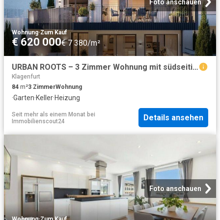
Foto anschauen
Wohnung
·
Zum Kauf
€ 620 000
€ 7 380/m²
URBAN ROOTS – 3 Zimmer Wohnung mit südseitigem Garten und integriertem Kellerabteil
Klagenfurt
84
m²
3
Zimmer
Wohnung
·
Garten
·
Keller
·
Heizung
Seit mehr als einem Monat
bei
Details ansehen
Immobilienscout24
Foto anschauen
Wohnung
·
Zum Kauf