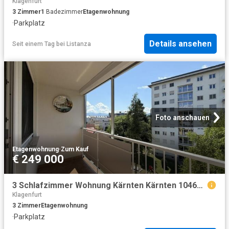
Klagenfurt
3
Zimmer
1
Badezimmer
Etagenwohnung
·
Parkplatz
Details ansehen
Seit einem Tag
bei
Listanza
Foto anschauen
Etagenwohnung
·
Zum Kauf
€ 249 000
3 Schlafzimmer Wohnung Kärnten Kärnten 104684316
Klagenfurt
3
Zimmer
Etagenwohnung
·
Parkplatz