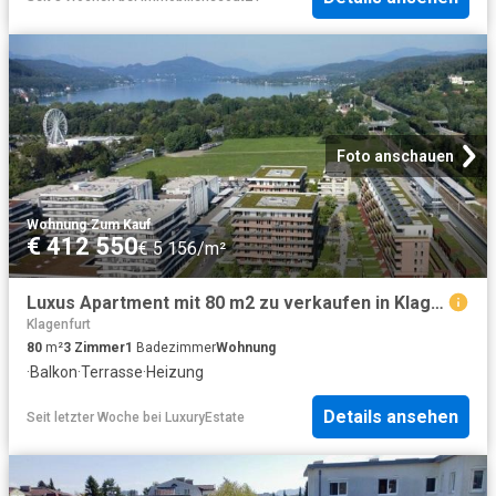
Foto anschauen
Wohnung
·
Zum Kauf
€ 412 550
€ 5 156/m²
Luxus Apartment mit 80 m2 zu verkaufen in Klagenfurt, Kärnten
Klagenfurt
80
m²
3
Zimmer
1
Badezimmer
Wohnung
·
Balkon
·
Terrasse
·
Heizung
Details ansehen
Seit letzter Woche
bei
LuxuryEstate