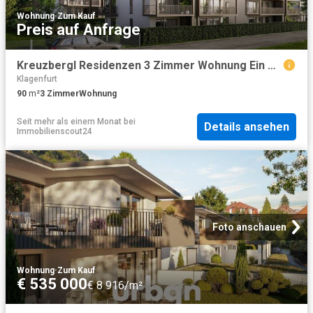
Wohnung
·
Zum Kauf
Preis auf Anfrage
Kreuzbergl Residenzen 3 Zimmer Wohnung Ein Projekt von MADILE
Klagenfurt
90
m²
3
Zimmer
Wohnung
Seit mehr als einem Monat
bei
Details ansehen
Immobilienscout24
Foto anschauen
Wohnung
·
Zum Kauf
€ 535 000
€ 8 916/m²