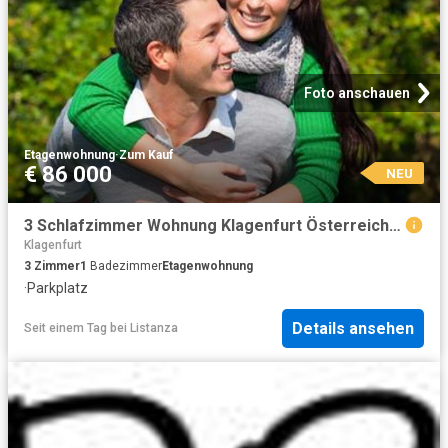
Foto anschauen
Etagenwohnung
·
Zum Kauf
€ 86 000
NEU
3 Schlafzimmer Wohnung Klagenfurt Österreich 104805748
Klagenfurt
3
Zimmer
1
Badezimmer
Etagenwohnung
·
Parkplatz
Details ansehen
Seit einem Tag
bei
Listanza