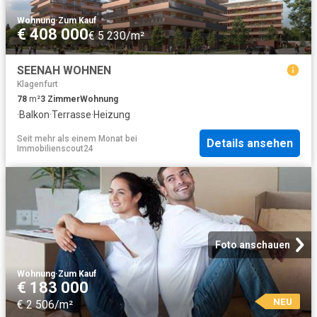
Wohnung
·
Zum Kauf
€ 408 000
€ 5 230/m²
SEENAH WOHNEN
Klagenfurt
78
m²
3
Zimmer
Wohnung
·
Balkon
·
Terrasse
·
Heizung
Seit mehr als einem Monat
bei
Details ansehen
Immobilienscout24
Foto anschauen
Wohnung
·
Zum Kauf
€ 183 000
NEU
€ 2 506/m²