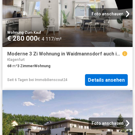
Foto anschauen
Wohnung
·
Zum Kauf
€ 280 000
€ 4 117/m²
Moderne 3 Zi Wohnung in Waidmannsdorf auch ideal für ANLEGER AIRBNB Übernahme möglich
Klagenfurt
68
m²
3
Zimmer
Wohnung
Details ansehen
Seit 6 Tagen
bei
Immobilienscout24
Foto anschauen