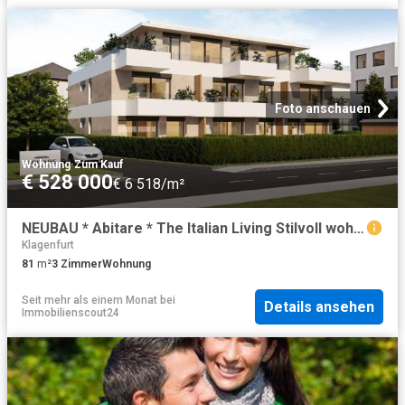
Foto anschauen
Wohnung
·
Zum Kauf
€ 528 000
€ 6 518/m²
NEUBAU * Abitare * The Italian Living Stilvoll wohnen – urban, elegant, mediterran * Bezug: Sommer 2026
Klagenfurt
81
m²
3
Zimmer
Wohnung
Seit mehr als einem Monat
bei
Details ansehen
Immobilienscout24