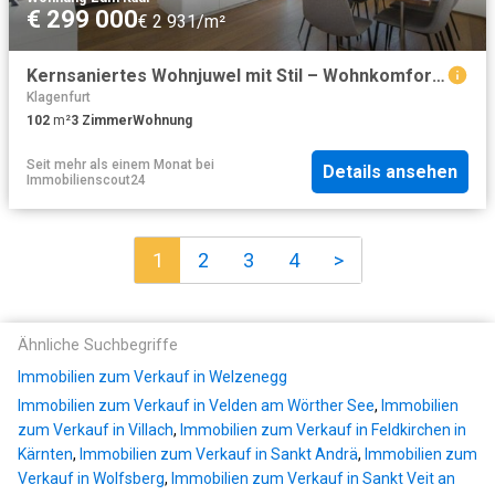
€ 299 000
€ 2 931/m²
Kernsaniertes Wohnjuwel mit Stil – Wohnkomfort in Top Lage am Bahnhof und an der Koralmbahn
Klagenfurt
102
m²
3
Zimmer
Wohnung
Seit mehr als einem Monat
bei
Details ansehen
Immobilienscout24
1
2
3
4
>
Ähnliche Suchbegriffe
Immobilien zum Verkauf in Welzenegg
Immobilien zum Verkauf in Velden am Wörther See
,
Immobilien
zum Verkauf in Villach
,
Immobilien zum Verkauf in Feldkirchen in
Kärnten
,
Immobilien zum Verkauf in Sankt Andrä
,
Immobilien zum
Verkauf in Wolfsberg
,
Immobilien zum Verkauf in Sankt Veit an