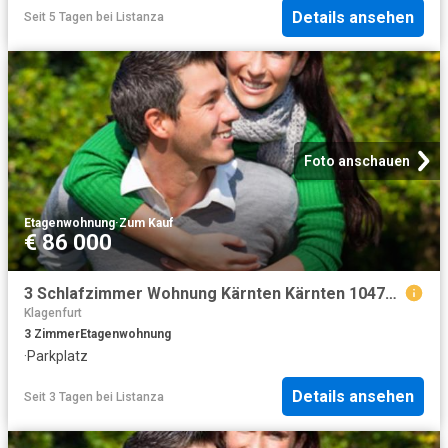
Details ansehen
Seit 5 Tagen
bei
Listanza
Foto anschauen
Etagenwohnung
·
Zum Kauf
€ 86 000
3 Schlafzimmer Wohnung Kärnten Kärnten 104755264
Klagenfurt
3
Zimmer
Etagenwohnung
·
Parkplatz
Details ansehen
Seit 3 Tagen
bei
Listanza