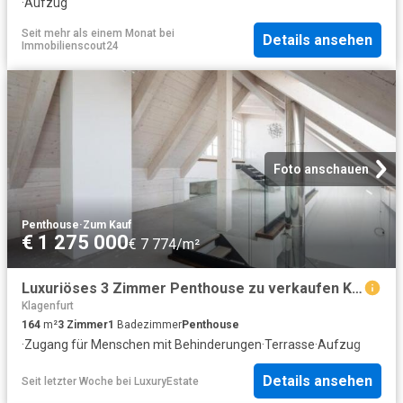
·
Aufzug
Seit mehr als einem Monat
bei
Details ansehen
Immobilienscout24
Foto anschauen
Penthouse
·
Zum Kauf
€ 1 275 000
€ 7 774/m²
Luxuriöses 3 Zimmer Penthouse zu verkaufen Klagenfurt, Österreich
Klagenfurt
164
m²
3
Zimmer
1
Badezimmer
Penthouse
·
Zugang für Menschen mit Behinderungen
·
Terrasse
·
Aufzug
Details ansehen
Seit letzter Woche
bei
LuxuryEstate