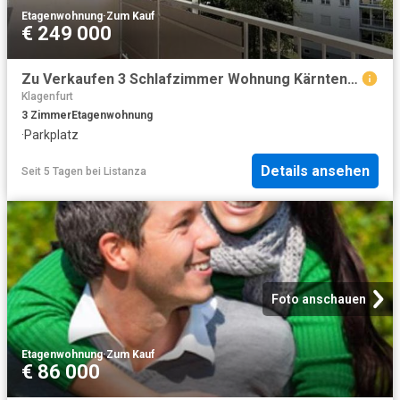
Etagenwohnung
·
Zum Kauf
€ 249 000
Zu Verkaufen 3 Schlafzimmer Wohnung Kärnten Kärnten DS104684316
Klagenfurt
3
Zimmer
Etagenwohnung
·
Parkplatz
Details ansehen
Seit 5 Tagen
bei
Listanza
Foto anschauen
Etagenwohnung
·
Zum Kauf
€ 86 000