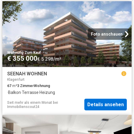
Foto anschauen
Wohnung
·
Zum Kauf
€ 355 000
€ 5 298/m²
SEENAH WOHNEN
Klagenfurt
67
m²
3
Zimmer
Wohnung
·
Balkon
·
Terrasse
·
Heizung
Seit mehr als einem Monat
bei
Details ansehen
Immobilienscout24