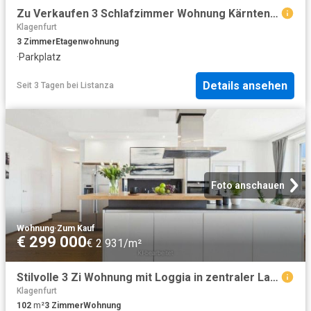
Zu Verkaufen 3 Schlafzimmer Wohnung Kärnten Kärnten DS104755264
Klagenfurt
3
Zimmer
Etagenwohnung
·
Parkplatz
Details ansehen
Seit 3 Tagen
bei
Listanza
Foto anschauen
Wohnung
·
Zum Kauf
€ 299 000
€ 2 931/m²
Stilvolle 3 Zi Wohnung mit Loggia in zentraler Lage
Klagenfurt
102
m²
3
Zimmer
Wohnung