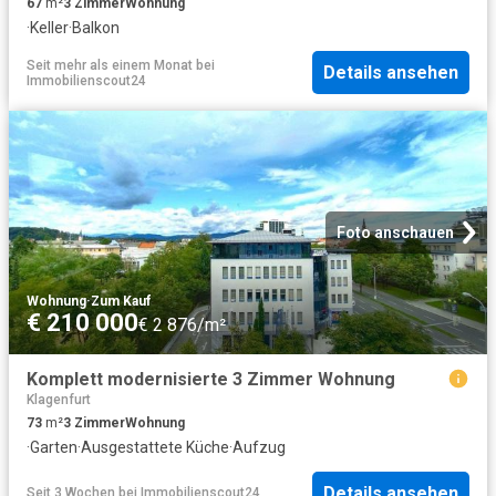
67
m²
3
Zimmer
Wohnung
·
Keller
·
Balkon
Seit mehr als einem Monat
bei
Details ansehen
Immobilienscout24
Foto anschauen
Wohnung
·
Zum Kauf
€ 210 000
€ 2 876/m²
Komplett modernisierte 3 Zimmer Wohnung
Klagenfurt
73
m²
3
Zimmer
Wohnung
·
Garten
·
Ausgestattete Küche
·
Aufzug
Details ansehen
Seit 3 Wochen
bei
Immobilienscout24