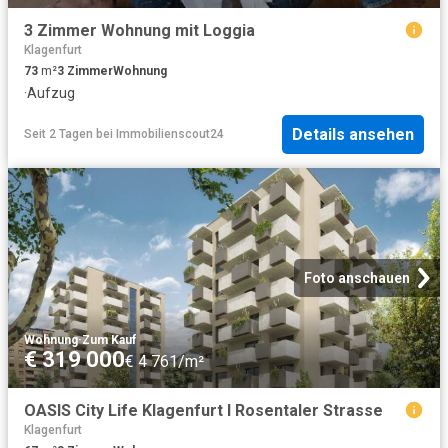
3 Zimmer Wohnung mit Loggia
Klagenfurt
73
m²
3
Zimmer
Wohnung
·
Aufzug
Details ansehen
Seit 2 Tagen
bei
Immobilienscout24
Foto anschauen
Wohnung
·
Zum Kauf
€ 319 000
€ 4 761/m²
OASIS City Life Klagenfurt I Rosentaler Strasse
Klagenfurt