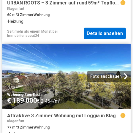
URBAN ROOTS – 3 Zimmer auf rund 59m² Topfloor mit Südterrasse
Klagenfurt
60
m²
3
Zimmer
Wohnung
·
Heizung
Seit mehr als einem Monat
bei
Details ansehen
Immobilienscout24
Foto anschauen
Wohnung
·
Zum Kauf
€ 189 000
€ 2 454/m²
Attraktive 3 Zimmer Wohnung mit Loggia in Klagenfurt am Wörthersee
Klagenfurt
77
m²
3
Zimmer
Wohnung