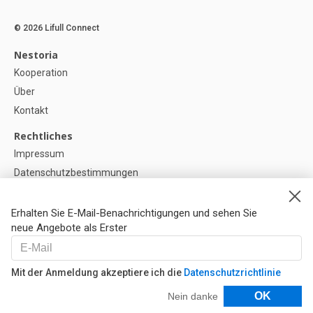
© 2026 Lifull Connect
Nestoria
Kooperation
Über
Kontakt
Rechtliches
Impressum
Datenschutzbestimmungen
Politik zur Verwendung von Cookies
Cookie-Einstellunge
Erhalten Sie E-Mail-Benachrichtigungen und sehen Sie
neue Angebote als Erster
Hilfe
FAQ
Mit der Anmeldung akzeptiere ich die
Datenschutzrichtlinie
Unsere Partner
Filter
OK
Nein danke