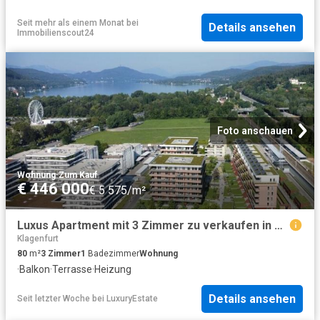
Seit mehr als einem Monat
bei
Details ansehen
Immobilienscout24
Foto anschauen
Wohnung
·
Zum Kauf
€ 446 000
€ 5 575/m²
Luxus Apartment mit 3 Zimmer zu verkaufen in Klagenfurt, Kärnten
Klagenfurt
80
m²
3
Zimmer
1
Badezimmer
Wohnung
·
Balkon
·
Terrasse
·
Heizung
Details ansehen
Seit letzter Woche
bei
LuxuryEstate