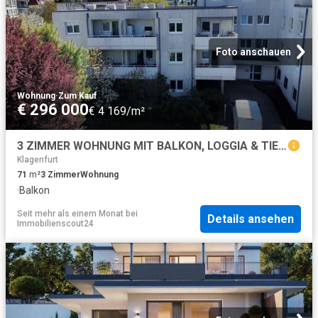
Foto anschauen
Wohnung
·
Zum Kauf
€ 296 000
€ 4 169/m²
3 ZIMMER WOHNUNG MIT BALKON, LOGGIA & TIEFGARAGESTELLPLATZ | SICHERE EINNAHMEN BIS 2027
Klagenfurt
71
m²
3
Zimmer
Wohnung
·
Balkon
Seit mehr als einem Monat
bei
Details ansehen
Immobilienscout24