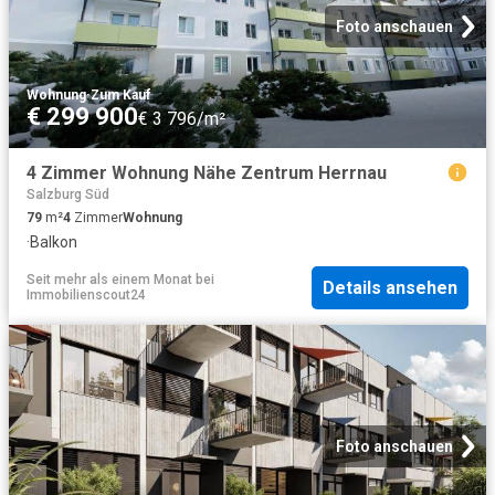
Foto anschauen
Wohnung
·
Zum Kauf
€ 299 900
€ 3 796/m²
4 Zimmer Wohnung Nähe Zentrum Herrnau
Salzburg Süd
79
m²
4
Zimmer
Wohnung
·
Balkon
Seit mehr als einem Monat
bei
Details ansehen
Immobilienscout24
Foto anschauen