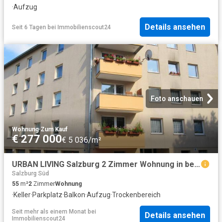
·
Aufzug
Details ansehen
Seit 6 Tagen
bei
Immobilienscout24
Foto anschauen
Wohnung
·
Zum Kauf
€ 277 000
€ 5 036/m²
URBAN LIVING Salzburg 2 Zimmer Wohnung in bester Lage, mit Balkon und PKW Stellplatz Vermietet noch bis 31.1.2027
Salzburg Süd
55
m²
2
Zimmer
Wohnung
·
Keller
·
Parkplatz
·
Balkon
·
Aufzug
·
Trockenbereich
Seit mehr als einem Monat
bei
Details ansehen
Immobilienscout24