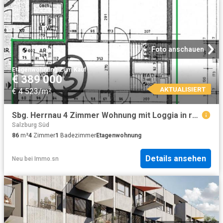
Foto anschauen
Etagenwohnung
·
Zum Kauf
€ 389 000
AKTUALISIERT
€ 4 523/m²
Sbg. Herrnau 4 Zimmer Wohnung mit Loggia in ruhiger Lage
Salzburg Süd
86
m²
4
Zimmer
1
Badezimmer
Etagenwohnung
Details ansehen
Neu
bei
Immo.sn