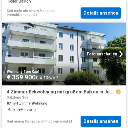
·
Keller
·
Balkon
Seit mehr als einem Monat
bei
Details ansehen
Immobilienscout24
Foto anschauen
Wohnung
·
Zum Kauf
€ 359 900
€ 4 136/m²
4 Zimmer Eckwohnung mit großem Balkon in Josefiau
Salzburg Süd
87
m²
4
Zimmer
Wohnung
·
Balkon
·
Heizung
Details ansehen
Seit einem Monat
bei
Immobilienscout24