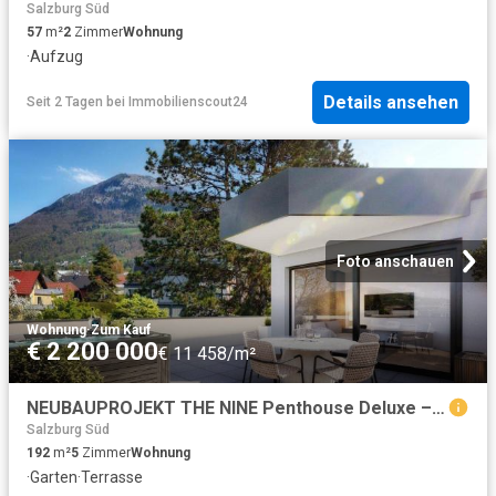
Salzburg Süd
57
m²
2
Zimmer
Wohnung
·
Aufzug
Details ansehen
Seit 2 Tagen
bei
Immobilienscout24
Foto anschauen
Wohnung
·
Zum Kauf
€ 2 200 000
€ 11 458/m²
NEUBAUPROJEKT THE NINE Penthouse Deluxe – ein Wohnjuwel der Extraklasse mit traumhafter 184 m² Rundumterrasse
Salzburg Süd
192
m²
5
Zimmer
Wohnung
·
Garten
·
Terrasse