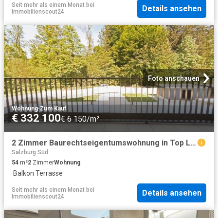
Seit mehr als einem Monat
bei
Details ansehen
Immobilienscout24
Foto anschauen
Wohnung
·
Zum Kauf
€ 332 100
€ 6 150/m²
2 Zimmer Baurechtseigentumswohnung in Top Lage Hohe Wohnbauförderung! Mtl. Rückzahlung ab EUR 1028
Salzburg Süd
54
m²
2
Zimmer
Wohnung
·
Balkon
·
Terrasse
Seit mehr als einem Monat
bei
Details ansehen
Immobilienscout24