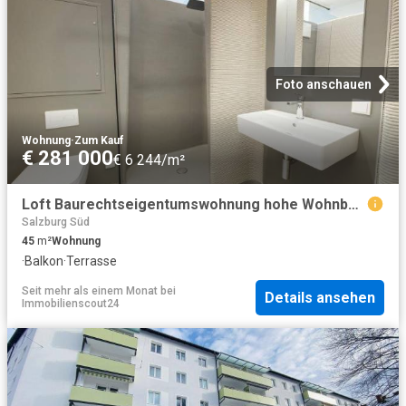
Foto anschauen
Wohnung
·
Zum Kauf
€ 281 000
€ 6 244/m²
Loft Baurechtseigentumswohnung hohe Wohnbauförderung möglich! Mtl. Rückzahlung ab EUR 844
Salzburg Süd
45
m²
Wohnung
·
Balkon
·
Terrasse
Seit mehr als einem Monat
bei
Details ansehen
Immobilienscout24