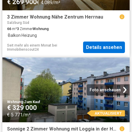
€ 269 900
€ 4 089/m²
3 Zimmer Wohnung Nähe Zentrum Herrnau
Salzburg Süd
66
m²
3
Zimmer
Wohnung
·
Balkon
·
Heizung
Seit mehr als einem Monat
bei
Details ansehen
Immobilienscout24
Foto anschauen
Wohnung
·
Zum Kauf
€ 329 000
AKTUALISIERT
€ 5 771/m²
Sonnige 2 Zimmer Wohnung mit Loggia in der Herrnau