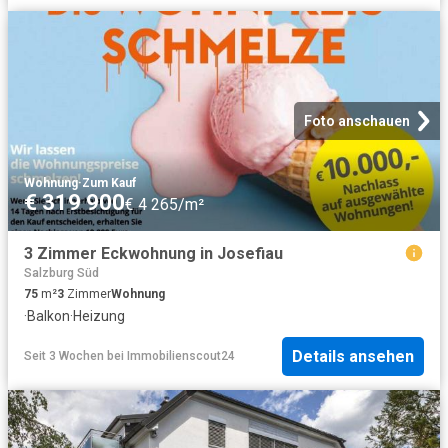
Foto anschauen
Wohnung
·
Zum Kauf
€ 319 900
€ 4 265/m²
3 Zimmer Eckwohnung in Josefiau
Salzburg Süd
75
m²
3
Zimmer
Wohnung
·
Balkon
·
Heizung
Details ansehen
Seit 3 Wochen
bei
Immobilienscout24