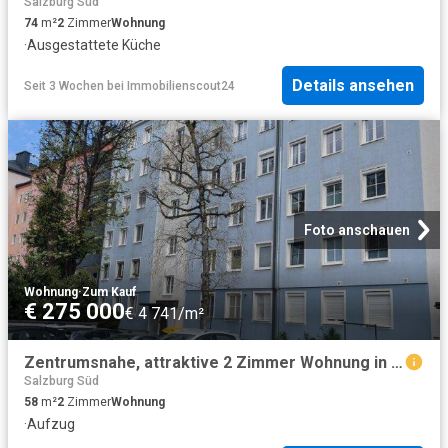
Salzburg Süd
74
m²
2
Zimmer
Wohnung
·
Ausgestattete Küche
Details ansehen
Seit 3 Wochen
bei
Immobilienscout24
Foto anschauen
Wohnung
·
Zum Kauf
€ 275 000
€ 4 741/m²
Zentrumsnahe, attraktive 2 Zimmer Wohnung in der Herrnau
Salzburg Süd
58
m²
2
Zimmer
Wohnung
·
Aufzug