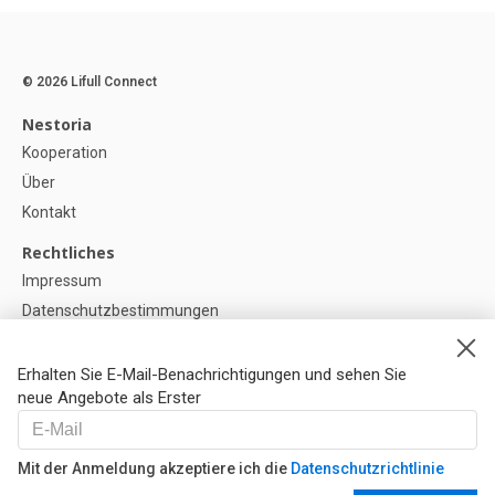
© 2026 Lifull Connect
Nestoria
Kooperation
Über
Kontakt
Rechtliches
Impressum
Datenschutzbestimmungen
Politik zur Verwendung von Cookies
Cookie-Einstellunge
Erhalten Sie E-Mail-Benachrichtigungen und sehen Sie
neue Angebote als Erster
Hilfe
FAQ
Mit der Anmeldung akzeptiere ich die
Datenschutzrichtlinie
Unsere Partner