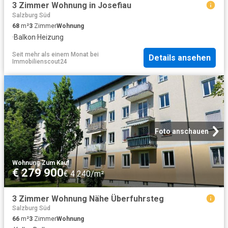
3 Zimmer Wohnung in Josefiau
Salzburg Süd
68
m²
3
Zimmer
Wohnung
·
Balkon
·
Heizung
Seit mehr als einem Monat
bei
Details ansehen
Immobilienscout24
Foto anschauen
Wohnung
·
Zum Kauf
€ 279 900
€ 4 240/m²
3 Zimmer Wohnung Nähe Überfuhrsteg
Salzburg Süd
66
m²
3
Zimmer
Wohnung