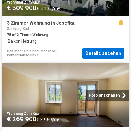
Wohnung
·
Zum Kauf
€ 309 900
€ 4 132/m²
3 Zimmer Wohnung in Josefiau
Salzburg Süd
75
m²
3
Zimmer
Wohnung
·
Balkon
·
Heizung
Seit mehr als einem Monat
bei
Details ansehen
Immobilienscout24
Foto anschauen
Wohnung
·
Zum Kauf
€ 269 900
€ 3 969/m²