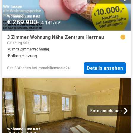
Wohnung
·
Zum Kauf
€ 289 900
€ 4 141/m²
3 Zimmer Wohnung Nähe Zentrum Herrnau
Salzburg Süd
70
m²
3
Zimmer
Wohnung
·
Balkon
·
Heizung
Details ansehen
Seit 3 Wochen
bei
Immobilienscout24
Foto anschauen
Wohnung
·
Zum Kauf