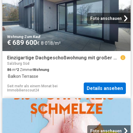
Foto anschauen
Wohnung
·
Zum Kauf
€ 689 600
€ 8 018/m²
Einzigartige Dachgeschoßwohnung mit großer Dachterrasse in absoluter Ruhelage
Salzburg Süd
86
m²
2
Zimmer
Wohnung
·
Balkon
·
Terrasse
Seit mehr als einem Monat
bei
Details ansehen
Immobilienscout24
Foto anschauen