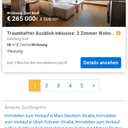
Wohnung
·
Zum Kauf
€ 265 000
€ 4 568/m²
Traumhafter Ausblick inklusive: 2 Zimmer Wohnung in Salzburg Süd
Salzburg Süd
58
m²
2
Zimmer
Wohnung
·
Heizung
Details ansehen
Seit 2 Wochen
bei
Immobilienscout24
1
2
3
4
5
>
Ähnliche Suchbegriffe
Immobilien zum Verkauf in Marx-Reichlich-Straße
,
Immobilien
zum Verkauf in Ulrich-Schreier-Straße
,
Immobilien zum Verkauf