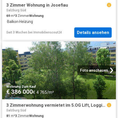
3 Zimmer Wohnung in Josefiau
Salzburg Süd
69
m²
3
Zimmer
Wohnung
·
Balkon
·
Heizung
Details ansehen
Seit 3 Wochen
bei
Immobilienscout24
Foto anschauen
Wohnung
·
Zum Kauf
€ 386 000
€ 4 765/m²
3 Zimmerwohnung vermietet im 5.OG Lift, Loggia Herrnau Salzburg Stadt Baurecht bis 07.2117
Salzburg Süd
81
m²
3
Zimmer
Wohnung