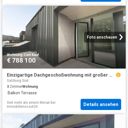
Foto anschauen
Wohnung
·
Zum Kauf
€ 788 100
Einzigartige Dachgeschoßwohnung mit großer Dachterrasse in absoluter Ruhelage BILLY UP Salzburg
Salzburg Süd
3
Zimmer
Wohnung
·
Balkon
·
Terrasse
Seit mehr als einem Monat
bei
Details ansehen
Immobilienscout24