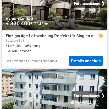
Foto anschauen
Wohnung
·
Zum Kauf
€ 330 400
€ 7 342/m²
Einzigartige Loftwohnung Perfekt für Singles oder als Anlageobjekt
Salzburg Süd
45
m²
1
Zimmer
Wohnung
·
Balkon
·
Terrasse
Details ansehen
Seit 0 Wochen
bei
Immobilienscout24
Foto anschauen