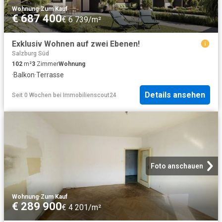
Wohnung
·
Zum Kauf
€ 687 400
€ 6 739/m²
Exklusiv Wohnen auf zwei Ebenen!
Salzburg Süd
102
m²
3
Zimmer
Wohnung
·
Balkon
·
Terrasse
Details ansehen
Seit 0 Wochen
bei
Immobilienscout24
Foto anschauen
Wohnung
·
Zum Kauf
€ 289 900
€ 4 201/m²