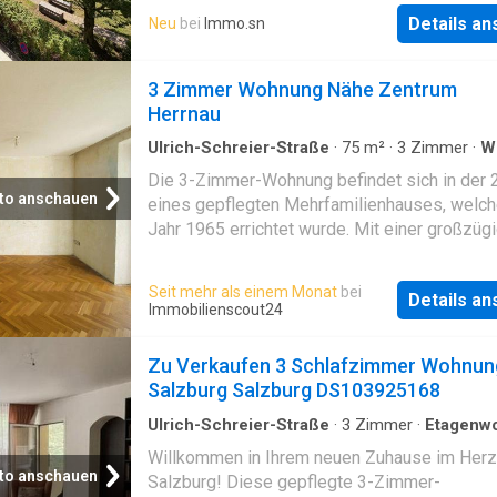
Raumaufteilung. Vom zentralen Vorraum aus
Details a
Neu
bei
Immo.sn
gelangen Sie in das Badezimmer, das separa
das Schlafzimmer sowie in den hellen Wohn-
3 Zimmer Wohnung Nähe Zentrum
Essbereich. Die angeschlossene Küche ist m
Herrnau
hochwertigen Geräten ausgestattet und fügt 
harmonisch
Ulrich-Schreier-Straße
·
75
m²
·
3
Zimmer
·
W
·
Balkon
Die 3-Zimmer-Wohnung befindet sich in der 2
to anschauen
eines gepflegten Mehrfamilienhauses, welc
Jahr 1965 errichtet wurde. Mit einer großzüg
Wohnfläche von ca. 74 m² und drei lichtdurchf
Zimmern bietet diese Immobilie viel Platz fü
Seit mehr als einem Monat
bei
Details a
Familien und Paare.Der Stadtblick vom West
Immobilienscout24
wird Sie jeden Tag aufs Neue begeistern und 
dazu ein, die Sonnenuntergänge in vollen Zü
Zu Verkaufen 3 Schlafzimmer Wohnun
genießen. Auch der Blick auf den Gaisberg is
Salzburg Salzburg DS103925168
zwei ruhig gelegenen Schlafzimmern gegeb
Wohnzimmer sowie die Schlafräume sind mi
Ulrich-Schreier-Straße
·
3
Zimmer
·
Etagenw
·
Aufzug
·
Parkplatz
Fischgrätparkett versehen, der für eine warm
Willkommen in Ihrem neuen Zuhause im Herz
einladende Atmosphäre sorgt. Die Küche und
to anschauen
Salzburg! Diese gepflegte 3-Zimmer-