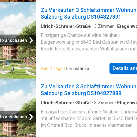
2: 10,56 m² - Wohnen / Kochen: 25,39 m² Kau
zum Besichtigungstermin bitte unter al anford
Zu Verkaufen 3 Schlafzimmer Wohnun
- Wohnung: € 351.000,- - Carport: € 21.000,- -
Salzburg Salzburg DS104827891
Außenstellplatz: € 11.000,- Gesamtpreis: € 3
(provis
Ulrich-Schreier-Straße
·
3
Zimmer
·
Etagenw
·
Aufzug
·
Parkplatz
Einzigartige Chance auf eine Neubau-
to anschauen
Etagenwohnung in 5640 Bad Gastein im Ortst
Bruck: In sechs charmanten Wohnhäusern mit
wenigen Einheiten genießen Sie Ruhe, Privat
und Gemütlichkeit. Die überdurchschnittliche
Details a
Seit 2 Tagen
bei
Listanza
Bauqualität überzeugt mit präziser Ausführun
moderner, effizienter Bauweise, Photovoltai
und Personenaufzug. Baustart Sommer 2026 '
Zu Verkaufen 3 Schlafzimmer Wohnun
für alle, die ihre Wünsche noch in die Planung
Salzburg Salzburg DS104827889
einbringen möchten. Provisionsfrei für Käufer
Tiefgaragenplatz wird mit 23.000EUR berech
Ulrich-Schreier-Straße
·
3
Zimmer
·
Etagenw
·
Garten
·
Aufzug
·
Parkplatz
Dieses BETTERHOMES-Angebot zeichnet si
Einzigartige Chance auf eine Neubau-Garte
durch folgende Vorteile aus: - einzigartige
to anschauen
mit unfassbaren 233qm Garten in 5640 Bad G
Möglichkeit für eine Neubauwohnung - Bauqua
im Ortsteil Bad-Bruck: In sechs charmanten
mit überdurchschnittlich hoher Qualität und P
Wohnhäusern mit wenigen Einheiten genieße
- 6 Wohnhäuser mit nur wenigen Einheiten - 