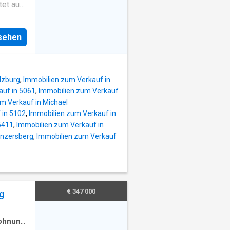
Zustand
tet auf
 Sie
ass
elnden
nsehen
und
iel
ss
inder & Schulen
lzburg
,
Immobilien zum Verkauf in
auf in 5061
,
Immobilien zum Verkauf
m Verkauf in Michael
ein
 in 5102
,
Immobilien zum Verkauf in
5411
,
Immobilien zum Verkauf in
 man
Enzersberg
,
Immobilien zum Verkauf
n diese
e
€ 347 000
g
t
 stets
preis
ohnung