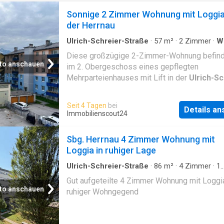
Sonnige 2 Zimmer Wohnung mit Loggia
der Herrnau
Ulrich-Schreier-Straße
·
57
m²
·
2
Zimmer
·
W
·
Aufzug
Diese großzügige 2-Zimmer-Wohnung befind
to anschauen
im 2. Obergeschoss eines gepflegten
Mehrparteienhauses mit Lift in der
Ulrich-Sc
Straße
im beliebten Salzburger Stadtteil Her
Dank der ausgezeichneten Lage im Süden
Seit 4 Tagen
bei
Details a
Salzburgs profitieren Sie von einer optimalen
Immobilienscout24
Infrastruktur: Zahlreiche Einkaufsmöglichkeit
Restaurants sowie öffentliche Verkehrsmitte
Sbg. Herrnau 4 Zimmer Wohnung mit
befinden sich in unmittelbarer Nähe und ermö
Loggia in ruhiger Lage
eine rasche Anbindung an die Salzburger Inne
Ein besonderes Highlight der Wohnung ist di
Ulrich-Schreier-Straße
·
86
m²
·
4
Zimmer
·
1
Badezimmer
·
Etagenwohnung
m² große, nach Süden ausgerichtete Loggia. 
Gut aufgeteilte 4 Zimmer Wohnung mit Loggia
aus genießen Sie einen freien Ausblick ins G
to anschauen
ruhiger Wohngegend
sowie einen beeindruckenden Fernblick auf 
sagenumwobenen Untersberg. Die ca. 57 m²
Wohnfläche überzeugt durch eine durchdacht