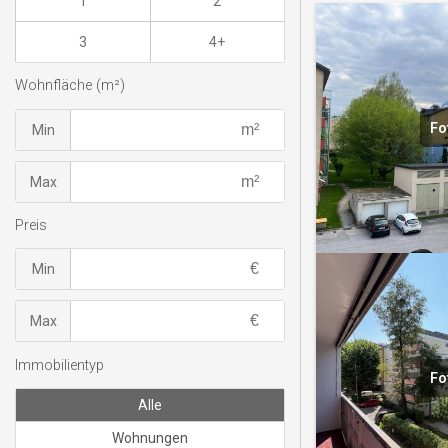
1
2
3
4+
Wohnfläche (m²)
Fo
Min
Max
Preis
Min
Max
Immobilientyp
Fo
Alle
Wohnungen