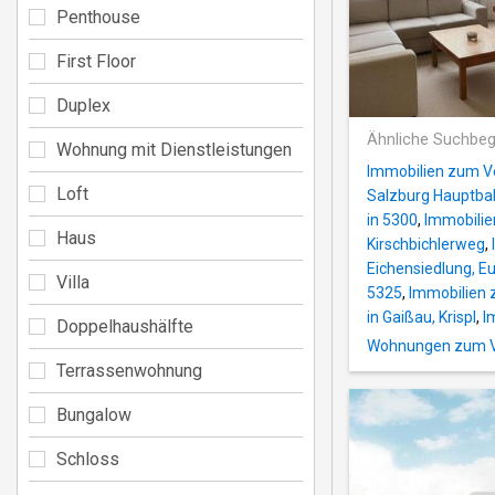
Penthouse
First Floor
Duplex
Ähnliche Suchbeg
Wohnung mit Dienstleistungen
Immobilien zum V
Loft
Salzburg Hauptba
in 5300
,
Immobilie
Haus
Kirschbichlerweg
,
Eichensiedlung, E
Villa
5325
,
Immobilien 
in Gaißau, Krispl
,
I
Doppelhaushälfte
Wohnungen zum Ve
Terrassenwohnung
Bungalow
Schloss