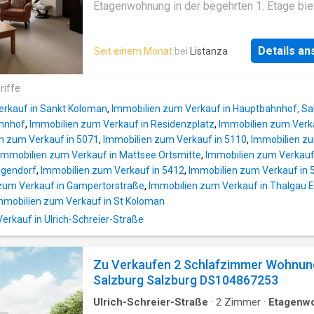
Badezimmer verfügen über ein Fenster.Der 
Etagenwohnung in der begehrten 1. Etage bie
der Wohnung ist dem Alter gemäß bzw.
großzügigen 85,05 m² Wohnfläche alles, was
sanierungsbedürftig.Wir weisen darauf hin, d
sich für komfortables und urbanes Wohnen
zwischen dem Vermittler und dem zu vermitt
Details a
Seit einem Monat
bei
Listanza
wünschen. Allein der großzügige Eingangs- 
Dritten ein familiäres oder wirtschaftliches
Dielenbereich, ausgestattet mit modernen
Naheverhältnis besteht. Infrastruktur /
Einbauschränken, wirkt einladend und bietet v
riffe
EntfernungenGesundheit Arzt 500m Apotheke 500m
Platz und Stauraum. Der durchdachte Grundri
Klinik 1.000m Krankenhaus 1.000m K
erkauf in Sankt Koloman
,
Immobilien zum Verkauf in Hauptbahnhof, Sa
schafft ein angenehmes Wohnambiente mit
hnhof
,
Immobilien zum Verkauf in Residenzplatz
,
Immobilien zum Verk
lichtdurchfluteten Räumen. Zwei geräumige
n zum Verkauf in 5071
,
Immobilien zum Verkauf in 5110
,
Immobilien zu
Schlafzimmer, ein modernes Bad mit Wanne, 
Immobilien zum Verkauf in Mattsee Ortsmitte
,
Immobilien zum Verkauf
separates Gäste-WC, und ein großzügiges
ugendorf
,
Immobilien zum Verkauf in 5412
,
Immobilien zum Verkauf in 
Wohnzimmer mit Zugang zur Loggia, auf der
zum Verkauf in Gampertorstraße
,
Immobilien zum Verkauf in Thalgau 
relaxt den Feierabend genießen kann, mache
mmobilien zum Verkauf in St Koloman
Wohnung sehr attraktiv. Die gut ausgestattet
rkauf in Ulrich-Schreier-Straße
Echtholz-Wohnküche, sowie der gemütliche
Essplatz wirken wohltuend einladend. Ein
Personenaufzug erleichtert den Zugang zur
Zu Verkaufen 2 Schlafzimmer Wohnun
Wohnung, und eine sep. Einzel- Garage gehör
Salzburg Salzburg DS104867253
selbstverständlich dazu - so ist Ihr Fahrzeug
sicher und geschützt untergebracht. Der Kauf
Ulrich-Schreier-Straße
·
2
Zimmer
·
Etagenw