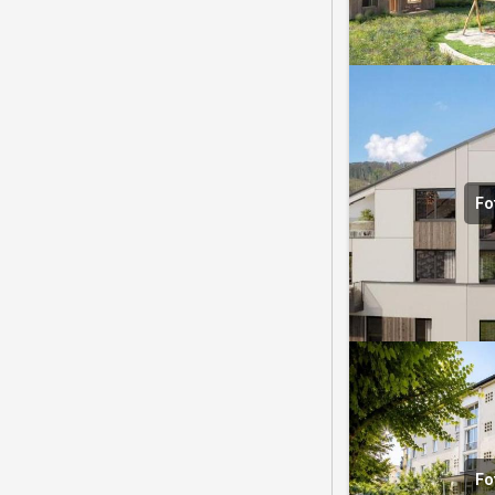
Fo
Fo