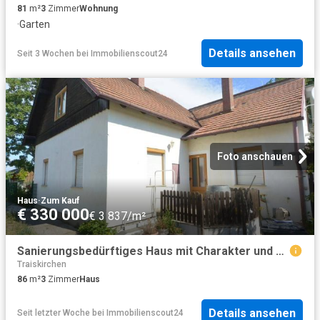
81
m²
3
Zimmer
Wohnung
·
Garten
Details ansehen
Seit 3 Wochen
bei
Immobilienscout24
Foto anschauen
Haus
·
Zum Kauf
€ 330 000
€ 3 837/m²
Sanierungsbedürftiges Haus mit Charakter und Potenzial!
Traiskirchen
86
m²
3
Zimmer
Haus
Details ansehen
Seit letzter Woche
bei
Immobilienscout24