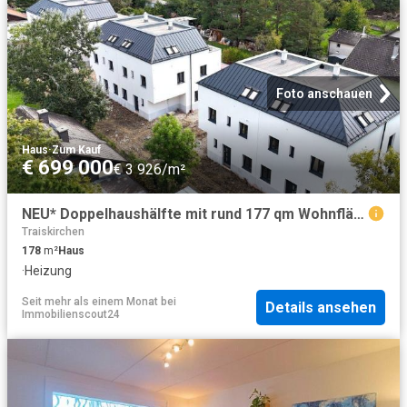
Foto anschauen
Haus
·
Zum Kauf
€ 699 000
€ 3 926/m²
NEU* Doppelhaushälfte mit rund 177 qm Wohnfläche! Tribuswinkel / Baden bei Wien
Traiskirchen
178
m²
Haus
·
Heizung
Seit mehr als einem Monat
bei
Details ansehen
Immobilienscout24