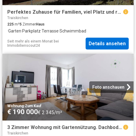
Perfektes Zuhause für Familien, viel Platz und ruhige Lage
Traiskirchen
225
m²
5
Zimmer
Haus
·
Garten
·
Parkplatz
·
Terrasse
·
Schwimmbad
Seit mehr als einem Monat
bei
Details ansehen
Immobilienscout24
Foto anschauen
Wohnung
·
Zum Kauf
€ 190 000
€ 2 345/m²
3 Zimmer Wohnung mit Gartennützung. Dachbodenausbau möglich. Niedrige Betriebskosten!
Traiskirchen