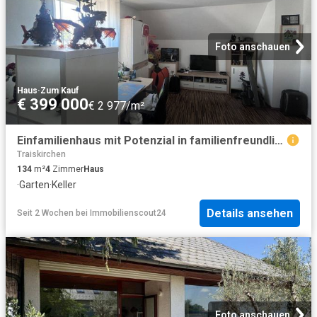
Foto anschauen
Haus
·
Zum Kauf
€ 399 000
€ 2 977/m²
Einfamilienhaus mit Potenzial in familienfreundlicher Lage von 2514 Traiskirchen
Traiskirchen
134
m²
4
Zimmer
Haus
·
Garten
·
Keller
Details ansehen
Seit 2 Wochen
bei
Immobilienscout24
Foto anschauen