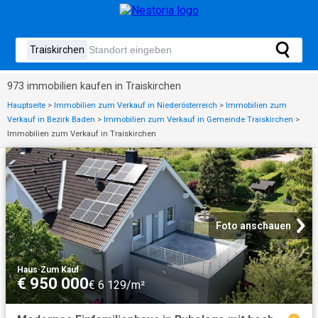
973 immobilien kaufen in Traiskirchen
Hauptseite
>
Immobilien zum Verkauf in Niederösterreich
>
Immobilien zum
Verkauf in Bezirk Baden
>
Immobilien zum Verkauf in Gemeinde Traiskirchen
>
Immobilien zum Verkauf in Traiskirchen
Foto anschauen
Haus
·
Zum Kauf
€ 950 000
€ 6 129/m²