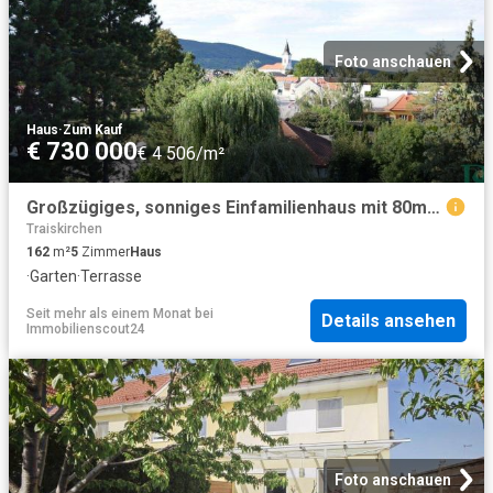
Foto anschauen
Haus
·
Zum Kauf
€ 730 000
€ 4 506/m²
Großzügiges, sonniges Einfamilienhaus mit 80m² Dachterrasse
Traiskirchen
162
m²
5
Zimmer
Haus
·
Garten
·
Terrasse
Seit mehr als einem Monat
bei
Details ansehen
Immobilienscout24
Foto anschauen