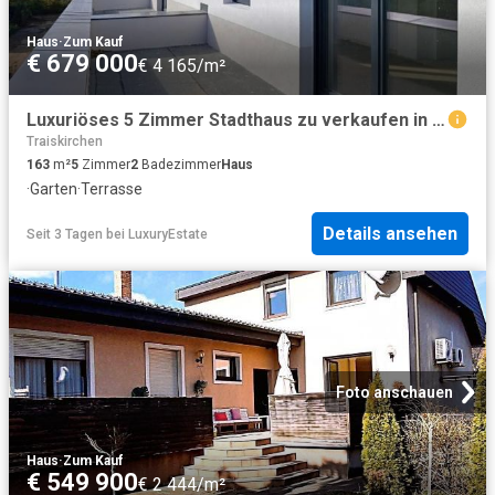
Haus
·
Zum Kauf
€ 679 000
€ 4 165/m²
Luxuriöses 5 Zimmer Stadthaus zu verkaufen in 2512, Tribuswinkel, Niederösterreich
Traiskirchen
163
m²
5
Zimmer
2
Badezimmer
Haus
·
Garten
·
Terrasse
Details ansehen
Seit 3 Tagen
bei
LuxuryEstate
Foto anschauen
Haus
·
Zum Kauf
€ 549 900
€ 2 444/m²