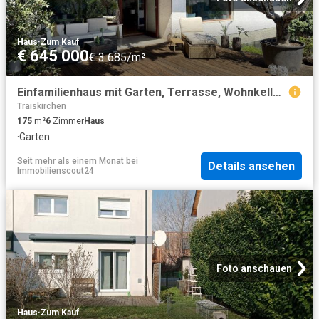
Haus
·
Zum Kauf
€ 645 000
€ 3 685/m²
Einfamilienhaus mit Garten, Terrasse, Wohnkeller mit Wellnessoase – Grüne Oase an der Stadtgrenze zu Baden in Tribuswinkel
Traiskirchen
175
m²
6
Zimmer
Haus
·
Garten
Seit mehr als einem Monat
bei
Details ansehen
Immobilienscout24
Foto anschauen
Haus
·
Zum Kauf