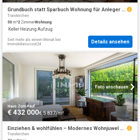
Grundbuch statt Sparbuch Wohnung für Anleger in Traiskirchen
Traiskirchen
50
m²
2
Zimmer
Wohnung
·
Keller
·
Heizung
·
Aufzug
Seit mehr als einem Monat
bei
Details ansehen
Immobilienscout24
Foto anschauen
Haus
·
Zum Kauf
€ 432 000
€ 5 837/m²
Einziehen & wohlfühlen – Modernes Wohnjuwel mit traumhaftem Ausblick
Traiskirchen