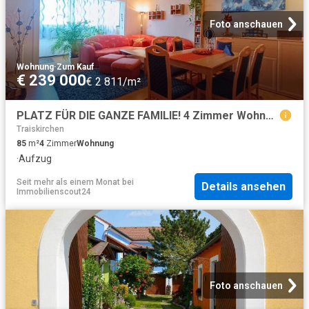
Foto anschauen
Wohnung
·
Zum Kauf
€ 239 000
€ 2 811/m²
PLATZ FÜR DIE GANZE FAMILIE! 4 Zimmer Wohnung in Wienersdorf mit großer Loggia zu kaufen!
Traiskirchen
85
m²
4
Zimmer
Wohnung
·
Aufzug
Seit mehr als einem Monat
bei
Details ansehen
Immobilienscout24
Foto anschauen