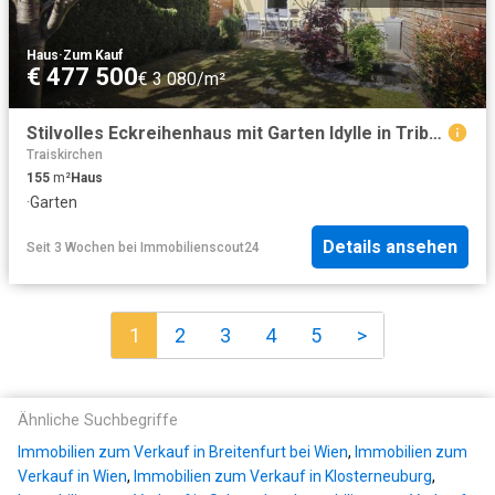
Haus
·
Zum Kauf
€ 477 500
€ 3 080/m²
Stilvolles Eckreihenhaus mit Garten Idylle in Tribuswinkel
Traiskirchen
155
m²
Haus
·
Garten
Details ansehen
Seit 3 Wochen
bei
Immobilienscout24
1
2
3
4
5
>
Ähnliche Suchbegriffe
Immobilien zum Verkauf in Breitenfurt bei Wien
,
Immobilien zum
Verkauf in Wien
,
Immobilien zum Verkauf in Klosterneuburg
,