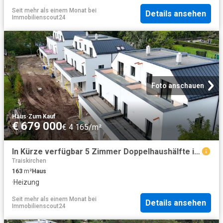
Seit mehr als einem Monat
bei
Details ansehen
Immobilienscout24
Foto anschauen
Haus
·
Zum Kauf
€ 679 000
€ 4 165/m²
In Kürze verfügbar 5 Zimmer Doppelhaushälfte in Tribuswinkel bei Baden/Wien Erstklassige Raumaufteilung inkl. 3 Außenflächen
Traiskirchen
163
m²
Haus
·
Heizung
Seit mehr als einem Monat
bei
Details ansehen
Immobilienscout24