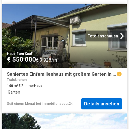
Foto anschauen
Haus
·
Zum Kauf
€ 550 000
€ 3 928/m²
Saniertes Einfamilienhaus mit großem Garten in sehr guter Lage und ausgezeichneter Infrastruktur
Traiskirchen
140
m²
5
Zimmer
Haus
·
Garten
Details ansehen
Seit einem Monat
bei
Immobilienscout24