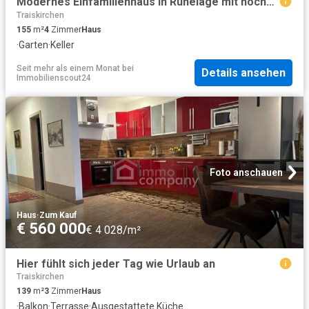
Modernes Einfamilienhaus in Ruhelage mit hochwertiger Ausstattung, uneinsehbarem Garten & Grünblick
Traiskirchen
155
m²
4
Zimmer
Haus
·
Garten
·
Keller
Seit mehr als einem Monat
bei
Details ansehen
Immobilienscout24
Foto anschauen
Haus
·
Zum Kauf
€ 560 000
€ 4 028/m²
Hier fühlt sich jeder Tag wie Urlaub an
Traiskirchen
139
m²
3
Zimmer
Haus
·
Balkon
·
Terrasse
·
Ausgestattete Küche