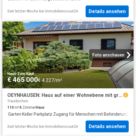
Details ansehen
Seit letzter Woche
bei
Immobilienscout24
Foto anschauen
Haus
·
Zum Kauf
€ 465 000
€ 4 227/m²
OEYNHAUSEN: Haus auf einer Wohnebene mit großem Wohnkeller + Garage + Carport + sehr großem Garten!
Traiskirchen
110
m²
4
Zimmer
Haus
·
Garten
·
Keller
·
Parkplatz
·
Zugang für Menschen mit Behinderungen
·
Details ansehen
Seit letzter Woche
bei
Immobilienscout24