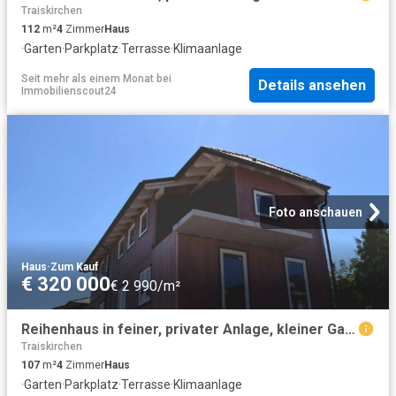
Traiskirchen
112
m²
4
Zimmer
Haus
·
Garten
·
Parkplatz
·
Terrasse
·
Klimaanlage
Seit mehr als einem Monat
bei
Details ansehen
Immobilienscout24
Foto anschauen
Haus
·
Zum Kauf
€ 320 000
€ 2 990/m²
Reihenhaus in feiner, privater Anlage, kleiner Garten erweiterter Rohbau! PROVISIONSFREI
Traiskirchen
107
m²
4
Zimmer
Haus
·
Garten
·
Parkplatz
·
Terrasse
·
Klimaanlage