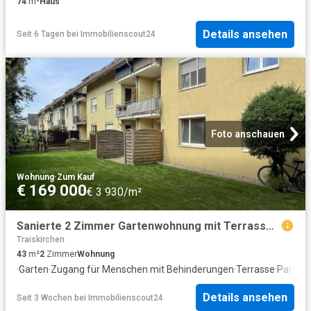
74
m²
Haus
Details ansehen
Seit 6 Tagen
bei
Immobilienscout24
Foto anschauen
Wohnung
·
Zum Kauf
€ 169 000
€ 3 930/m²
Sanierte 2 Zimmer Gartenwohnung mit Terrasse, Garten und Tiefgaragenplatz in Tribuswinkel
Traiskirchen
43
m²
2
Zimmer
Wohnung
·
Garten
·
Zugang für Menschen mit Behinderungen
·
Terrasse
·
Parkpla
Details ansehen
Seit 3 Wochen
bei
Immobilienscout24