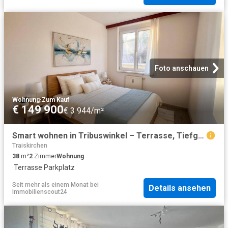
Foto anschauen
Wohnung
·
Zum Kauf
€ 149 900
€ 3 944/m²
Smart wohnen in Tribuswinkel – Terrasse, Tiefgarage, Abstellplatz und Top Infrastruktur
Traiskirchen
38
m²
2
Zimmer
Wohnung
·
Terrasse
·
Parkplatz
Seit mehr als einem Monat
bei
Details ansehen
Immobilienscout24