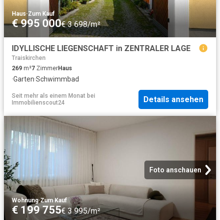
Haus
·
Zum Kauf
€ 995 000
€ 3 698/m²
IDYLLISCHE LIEGENSCHAFT in ZENTRALER LAGE
Traiskirchen
269
m²
7
Zimmer
Haus
·
Garten
·
Schwimmbad
Seit mehr als einem Monat
bei
Details ansehen
Immobilienscout24
Foto anschauen
Wohnung
·
Zum Kauf
€ 199 755
€ 3 995/m²