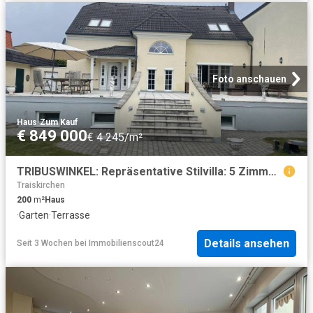
Foto anschauen
Haus
·
Zum Kauf
€ 849 000
€ 4 245/m²
TRIBUSWINKEL: Repräsentative Stilvilla: 5 Zimmer, Garten, Terrasse Ihr Traumhaus wartet!
Traiskirchen
200
m²
Haus
·
Garten
·
Terrasse
Details ansehen
Seit 3 Wochen
bei
Immobilienscout24