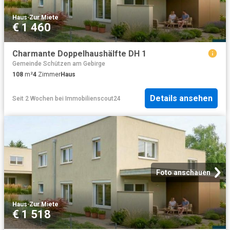
Haus
·
Zur Miete
€ 1 460
Charmante Doppelhaushälfte DH 1
Gemeinde Schützen am Gebirge
108
m²
4
Zimmer
Haus
Details ansehen
Seit 2 Wochen
bei
Immobilienscout24
Foto anschauen
Haus
·
Zur Miete
€ 1 518