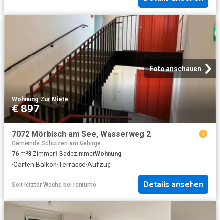
Foto anschauen
Wohnung
·
Zur Miete
€ 897
7072 Mörbisch am See, Wasserweg 2
Gemeinde Schützen am Gebirge
76
m²
3
Zimmer
1
Badezimmer
Wohnung
·
Garten
·
Balkon
·
Terrasse
·
Aufzug
Details ansehen
Seit letzter Woche
bei
rentumo