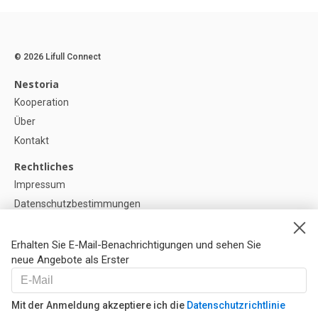
© 2026 Lifull Connect
Nestoria
Kooperation
Über
Kontakt
Rechtliches
Impressum
Datenschutzbestimmungen
Politik zur Verwendung von Cookies
Cookie-Einstellunge
Erhalten Sie E-Mail-Benachrichtigungen und sehen Sie
neue Angebote als Erster
Hilfe
FAQ
Mit der Anmeldung akzeptiere ich die
Datenschutzrichtlinie
Unsere Partner