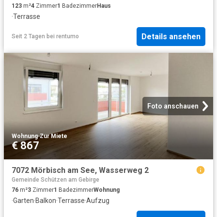
123
m²
4
Zimmer
1
Badezimmer
Haus
·
Terrasse
Details ansehen
Seit 2 Tagen
bei
rentumo
Foto anschauen
Wohnung
·
Zur Miete
€ 867
7072 Mörbisch am See, Wasserweg 2
Gemeinde Schützen am Gebirge
76
m²
3
Zimmer
1
Badezimmer
Wohnung
·
Garten
·
Balkon
·
Terrasse
·
Aufzug