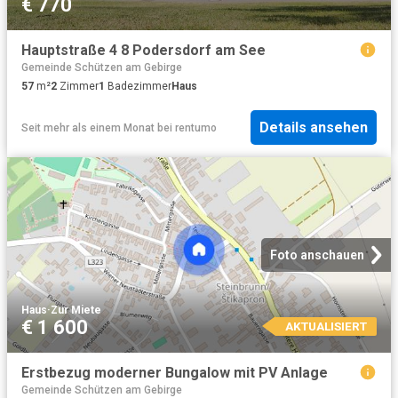
€ 770
Hauptstraße 4 8 Podersdorf am See
Gemeinde Schützen am Gebirge
57
m²
2
Zimmer
1
Badezimmer
Haus
Details ansehen
Seit mehr als einem Monat
bei
rentumo
Foto anschauen
Haus
·
Zur Miete
€ 1 600
AKTUALISIERT
Erstbezug moderner Bungalow mit PV Anlage
Gemeinde Schützen am Gebirge