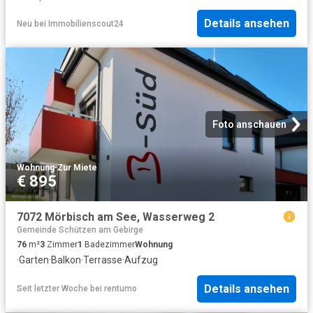
Details ansehen
Neu
bei
Immobilienscout24
Foto anschauen
Wohnung
·
Zur Miete
€ 895
7072 Mörbisch am See, Wasserweg 2
Gemeinde Schützen am Gebirge
76
m²
3
Zimmer
1
Badezimmer
Wohnung
·
Garten
·
Balkon
·
Terrasse
·
Aufzug
Details ansehen
Seit letzter Woche
bei
rentumo