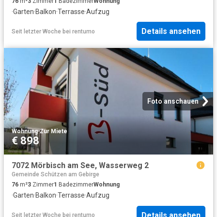
76
m²
3
Zimmer
1
Badezimmer
Wohnung
·
Garten
·
Balkon
·
Terrasse
·
Aufzug
Details ansehen
Seit letzter Woche
bei
rentumo
Foto anschauen
Wohnung
·
Zur Miete
€ 898
7072 Mörbisch am See, Wasserweg 2
Gemeinde Schützen am Gebirge
76
m²
3
Zimmer
1
Badezimmer
Wohnung
·
Garten
·
Balkon
·
Terrasse
·
Aufzug
Details ansehen
Seit letzter Woche
bei
rentumo