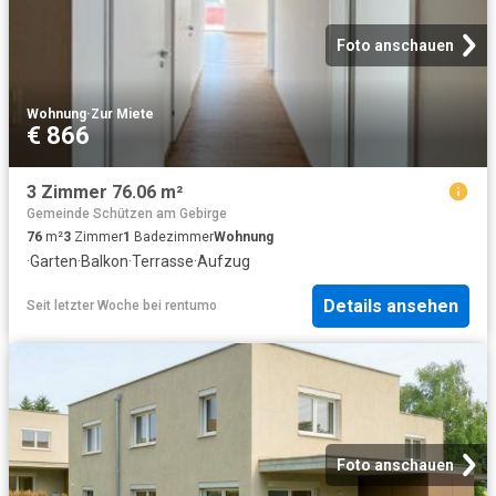
Foto anschauen
Wohnung
·
Zur Miete
€ 866
3 Zimmer 76.06 m²
Gemeinde Schützen am Gebirge
76
m²
3
Zimmer
1
Badezimmer
Wohnung
·
Garten
·
Balkon
·
Terrasse
·
Aufzug
Details ansehen
Seit letzter Woche
bei
rentumo
Foto anschauen