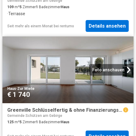
Gemeinde Schützen am Gebirge
109
m²
5
Zimmer
1
Badezimmer
Haus
·
Terrasse
Details ansehen
Seit mehr als einem Monat
bei
rentumo
Foto anschauen
Haus
·
Zur Miete
€ 1 740
Greenville Schlüsselfertig & ohne Finanzierungsbeitrag!
Gemeinde Schützen am Gebirge
125
m²
5
Zimmer
1
Badezimmer
Haus