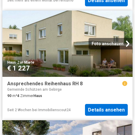
Details ansehen
Seit mehr als einem Monat
bei
rentumo
Foto anschauen
Haus
·
Zur Miete
€ 1 227
Ansprechendes Reihenhaus RH 8
Gemeinde Schützen am Gebirge
90
m²
4
Zimmer
Haus
Details ansehen
Seit 2 Wochen
bei
Immobilienscout24