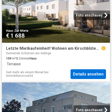
Foto anschauen
Haus
·
Zur Miete
€ 1 688
Letzte Mietkaufeinheit! Wohnen am Kirschblütenweg Top10 Schlüsselfertig & Ohne Finanzierungsbeitrag! Erstbezug!
Gemeinde Schützen am Gebirge
109
m²
3
Zimmer
Haus
·
Terrasse
Seit mehr als einem Monat
bei
Details ansehen
Immobilienscout24
Foto anschauen