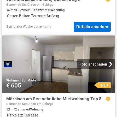
Gemeinde Schützen am Gebirge
76
m²
3
Zimmer
1
Badezimmer
Wohnung
·
Garten
·
Balkon
·
Terrasse
·
Aufzug
Details ansehen
Seit letzter Woche
bei
rentumo
Foto anschauen
Wohnung
·
Zur Miete
€ 605
NEU
Mörbisch am See sehr liebe Mietwohnung Top 8 7072
Gemeinde Schützen am Gebirge
52
m²
2
Zimmer
Wohnung
·
Parkplatz
·
Terrasse