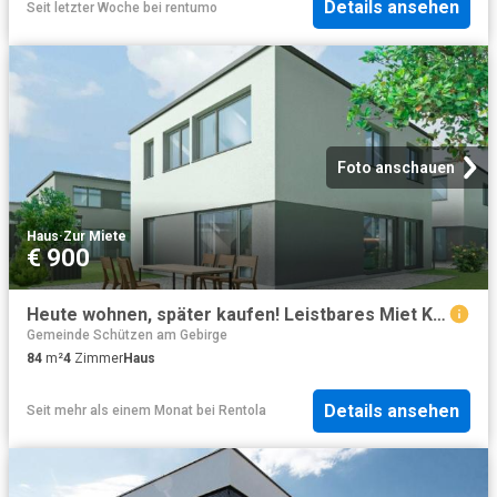
Details ansehen
Seit letzter Woche
bei
rentumo
Foto anschauen
Haus
·
Zur Miete
€ 900
Heute wohnen, später kaufen! Leistbares Miet Kauf Konzept I individuell gestaltbare Grundrisse I Einfamilienhaus, Doppelhaus, Reihenhaus.
Gemeinde Schützen am Gebirge
84
m²
4
Zimmer
Haus
Details ansehen
Seit mehr als einem Monat
bei
Rentola