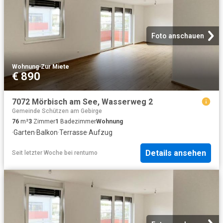
Foto anschauen
Wohnung
·
Zur Miete
€ 890
7072 Mörbisch am See, Wasserweg 2
Gemeinde Schützen am Gebirge
76
m²
3
Zimmer
1
Badezimmer
Wohnung
·
Garten
·
Balkon
·
Terrasse
·
Aufzug
Details ansehen
Seit letzter Woche
bei
rentumo