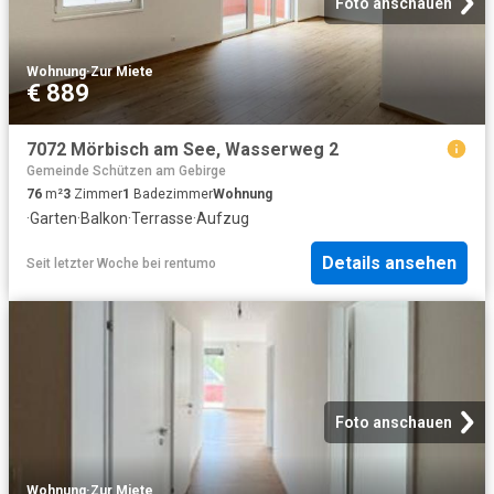
Foto anschauen
Wohnung
·
Zur Miete
€ 889
7072 Mörbisch am See, Wasserweg 2
Gemeinde Schützen am Gebirge
76
m²
3
Zimmer
1
Badezimmer
Wohnung
·
Garten
·
Balkon
·
Terrasse
·
Aufzug
Details ansehen
Seit letzter Woche
bei
rentumo
Foto anschauen
Wohnung
·
Zur Miete