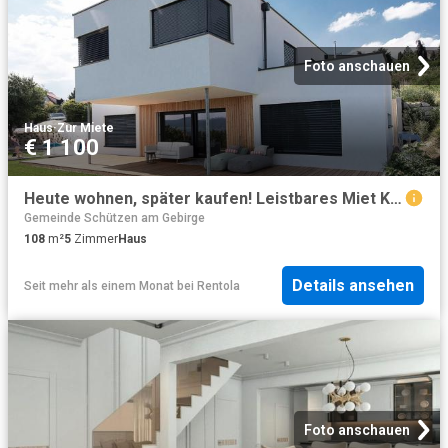
Foto anschauen
Haus
·
Zur Miete
€ 1 100
Heute wohnen, später kaufen! Leistbares Miet Kauf Konzept I individuell gestaltbare Grundrisse I Einfamilienhaus, Doppelhaus, Reihenhaus.
Gemeinde Schützen am Gebirge
108
m²
5
Zimmer
Haus
Details ansehen
Seit mehr als einem Monat
bei
Rentola
Foto anschauen