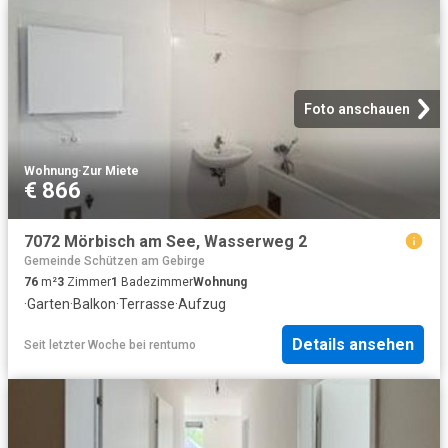
Foto anschauen
Wohnung
·
Zur Miete
€ 866
7072 Mörbisch am See, Wasserweg 2
Gemeinde Schützen am Gebirge
76
m²
3
Zimmer
1
Badezimmer
Wohnung
·
Garten
·
Balkon
·
Terrasse
·
Aufzug
Details ansehen
Seit letzter Woche
bei
rentumo