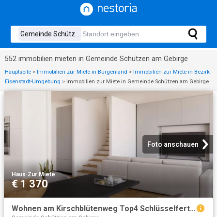
552 immobilien mieten in Gemeinde Schützen am Gebirge
Hauptseite
>
Immobilien zur Miete in Burgenland
>
Immobilien zur Miete in Bezirk
Eisenstadt-Umgebung
>
Immobilien zur Miete in Gemeinde Schützen am Gebirge
Foto anschauen
Haus
·
Zur Miete
€ 1 370
Wohnen am Kirschblütenweg Top4 Schlüsselfertig & Ohne Finanzierungsbeitrag! Erstbezug!