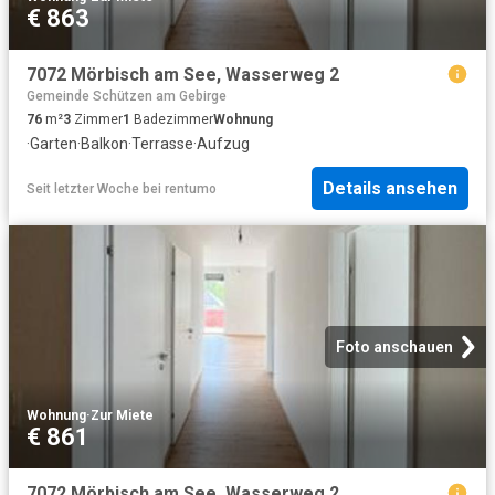
€ 863
7072 Mörbisch am See, Wasserweg 2
Gemeinde Schützen am Gebirge
76
m²
3
Zimmer
1
Badezimmer
Wohnung
·
Garten
·
Balkon
·
Terrasse
·
Aufzug
Details ansehen
Seit letzter Woche
bei
rentumo
Foto anschauen
Wohnung
·
Zur Miete
€ 861
7072 Mörbisch am See, Wasserweg 2