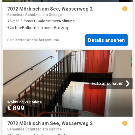
7072 Mörbisch am See, Wasserweg 2
Gemeinde Schützen am Gebirge
76
m²
3
Zimmer
1
Badezimmer
Wohnung
·
Garten
·
Balkon
·
Terrasse
·
Aufzug
Details ansehen
Seit letzter Woche
bei
rentumo
Foto anschauen
Wohnung
·
Zur Miete
€ 899
7072 Mörbisch am See, Wasserweg 2
Gemeinde Schützen am Gebirge