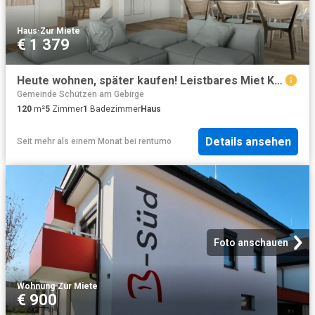
Haus
·
Zur Miete
€ 1 379
Heute wohnen, später kaufen! Leistbares Miet Kauf Konzept I individuell gestaltbare Grundrisse I Einfamilienhaus, Doppelhaus, Reihenhaus.
Gemeinde Schützen am Gebirge
120
m²
5
Zimmer
1
Badezimmer
Haus
Details ansehen
Seit mehr als einem Monat
bei
rentumo
Foto anschauen
Wohnung
·
Zur Miete
€ 900