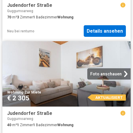
Judendorfer Straße
Guggumoarweg
70
m²
3
Zimmer
1
Badezimmer
Wohnung
Details ansehen
Neu
bei
rentumo
Foto anschauen
Wohnung
·
Zur Miete
€ 2 305
AKTUALISIERT
Judendorfer Straße
Guggumoarweg
40
m²
1
Zimmer
1
Badezimmer
Wohnung