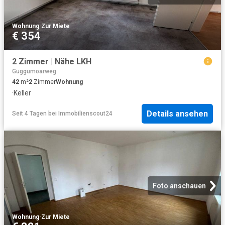
Wohnung
·
Zur Miete
€ 354
2 Zimmer | Nähe LKH
Guggumoarweg
42
m²
2
Zimmer
Wohnung
·
Keller
Details ansehen
Seit 4 Tagen
bei
Immobilienscout24
Foto anschauen
Wohnung
·
Zur Miete