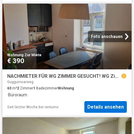
Foto anschauen
Wohnung
·
Zur Miete
€ 390
NACHMIETER FÜR WG ZIMMER GESUCHT! WG Zimmer in Bestlage – direkt am Hauptplatz
Guggumoarweg
63
m²
2
Zimmer
1
Badezimmer
Wohnung
·
Büroraum
Details ansehen
Seit letzter Woche
bei
rentumo