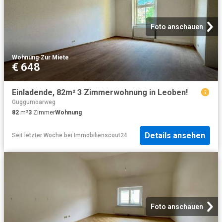
Foto anschauen
Wohnung
·
Zur Miete
€ 648
Einladende, 82m² 3 Zimmerwohnung in Leoben!
Guggumoarweg
82
m²
3
Zimmer
Wohnung
Details ansehen
Seit letzter Woche
bei
Immobilienscout24
Foto anschauen