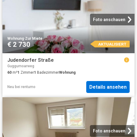
Foto anschauen
Wohnung
·
Zur Miete
€ 2 730
AKTUALISIERT
Judendorfer Straße
Guggumoarweg
60
m²
1
Zimmer
1
Badezimmer
Wohnung
Details ansehen
Neu
bei
rentumo
Foto anschauen