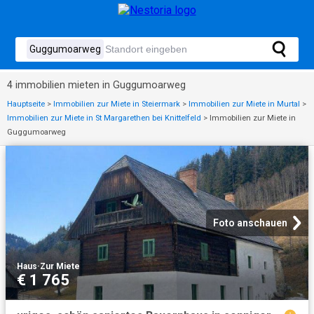
4 immobilien mieten in Guggumoarweg
Hauptseite
>
Immobilien zur Miete in Steiermark
>
Immobilien zur Miete in Murtal
>
Immobilien zur Miete in St Margarethen bei Knittelfeld
>
Immobilien zur Miete in
Guggumoarweg
Foto anschauen
Haus
·
Zur Miete
€ 1 765