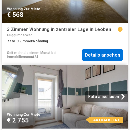
Wohnung
·
Zur Miete
€ 568
3 Zimmer Wohnung in zentraler Lage in Leoben
Guggumoarweg
77
m²
3
Zimmer
Wohnung
Seit mehr als einem Monat
bei
Details ansehen
Immobilienscout24
Foto anschauen
Wohnung
·
Zur Miete
€ 2 755
AKTUALISIERT