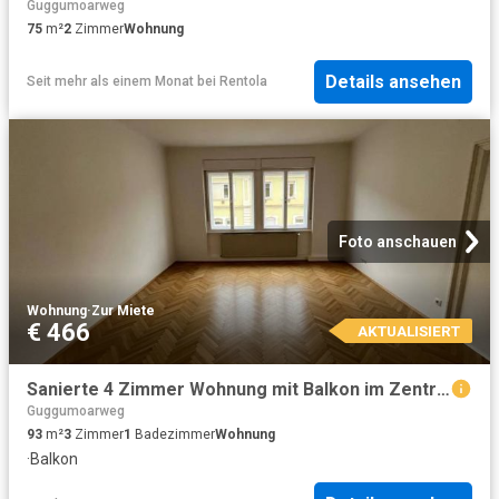
Guggumoarweg
75
m²
2
Zimmer
Wohnung
Details ansehen
Seit mehr als einem Monat
bei
Rentola
Foto anschauen
Wohnung
·
Zur Miete
€ 466
AKTUALISIERT
Sanierte 4 Zimmer Wohnung mit Balkon im Zentrum von Leoben zu vermieten
Guggumoarweg
93
m²
3
Zimmer
1
Badezimmer
Wohnung
·
Balkon