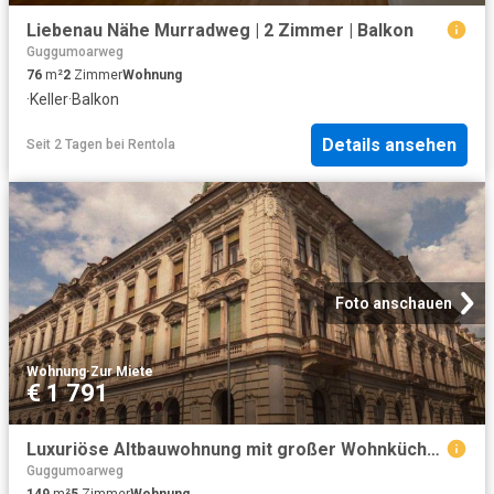
Liebenau Nähe Murradweg | 2 Zimmer | Balkon
Guggumoarweg
76
m²
2
Zimmer
Wohnung
·
Keller
·
Balkon
Details ansehen
Seit 2 Tagen
bei
Rentola
Foto anschauen
Wohnung
·
Zur Miete
€ 1 791
Luxuriöse Altbauwohnung mit großer Wohnküche, möbliertem Schrankraum & sonnigem Eckbalkon im Kremplhof Leoben Josefee
Guggumoarweg
149
m²
5
Zimmer
Wohnung