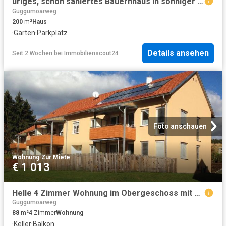
uriges, schön saniertes Bauernhaus in sonniger Alleinlage
Guggumoarweg
200
m²
Haus
·
Garten
·
Parkplatz
Details ansehen
Seit 2 Wochen
bei
Immobilienscout24
Foto anschauen
Wohnung
·
Zur Miete
€ 1 013
Helle 4 Zimmer Wohnung im Obergeschoss mit Balkon geförderte Miete ODER geförderte Miete mit Kaufoption 4 Zimmer
Guggumoarweg
88
m²
4
Zimmer
Wohnung
·
Keller
·
Balkon