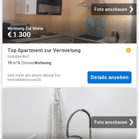
Foto anschauen
Wohnung
·
Zur Miete
€ 1 300
Top Apartment zur Vermietung
Gumpendorf
75
m²
3
Zimmer
Wohnung
Seit mehr als einem Monat
bei
Details ansehen
Immobilienscout24
Foto anschauen