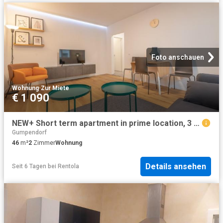
Foto anschauen
Wohnung
·
Zur Miete
€ 1 090
NEW+ Short term apartment in prime location, 3 6 months, furnished! newly renovated!
Gumpendorf
46
m²
2
Zimmer
Wohnung
Details ansehen
Seit 6 Tagen
bei
Rentola