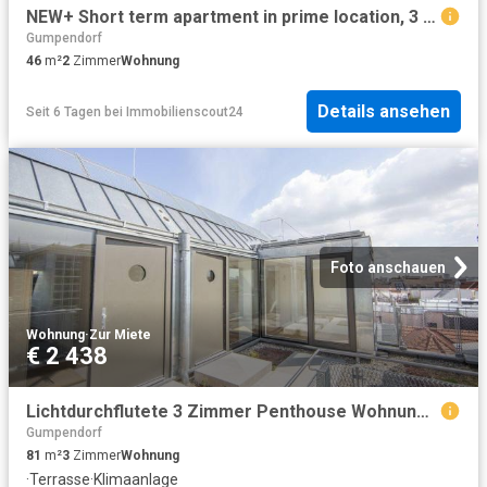
NEW+ Short term apartment in prime location, 3 6 months, furnished! newly renovated!
Gumpendorf
46
m²
2
Zimmer
Wohnung
Details ansehen
Seit 6 Tagen
bei
Immobilienscout24
Foto anschauen
Wohnung
·
Zur Miete
€ 2 438
Lichtdurchflutete 3 Zimmer Penthouse Wohnung mit zauberhafter Dachterrasse in 1060 Wien zu vermieten!
Gumpendorf
81
m²
3
Zimmer
Wohnung
·
Terrasse
·
Klimaanlage