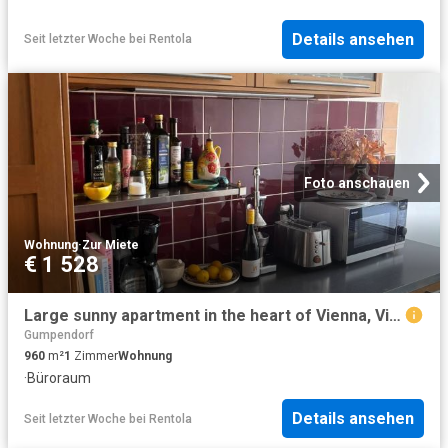
Details ansehen
Seit letzter Woche
bei
Rentola
Foto anschauen
Wohnung
·
Zur Miete
€ 1 528
Large sunny apartment in the heart of Vienna, Vienna Amsterdam Apartments for Rent
Gumpendorf
960
m²
1
Zimmer
Wohnung
·
Büroraum
Details ansehen
Seit letzter Woche
bei
Rentola