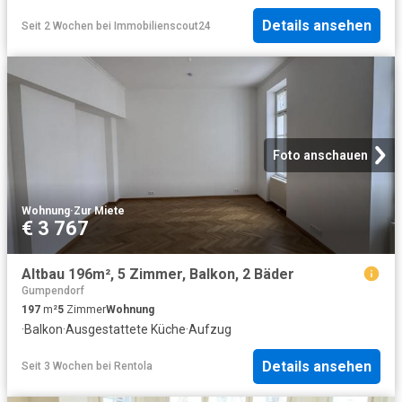
Details ansehen
Seit 2 Wochen
bei
Immobilienscout24
Foto anschauen
Wohnung
·
Zur Miete
€ 3 767
Altbau 196m², 5 Zimmer, Balkon, 2 Bäder
Gumpendorf
197
m²
5
Zimmer
Wohnung
·
Balkon
·
Ausgestattete Küche
·
Aufzug
Details ansehen
Seit 3 Wochen
bei
Rentola