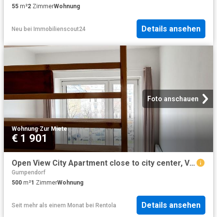
55
m²
2
Zimmer
Wohnung
Details ansehen
Neu
bei
Immobilienscout24
Foto anschauen
Wohnung
·
Zur Miete
€ 1 901
Open View City Apartment close to city center, Vienna Amsterdam Apartments for Rent
Gumpendorf
500
m²
1
Zimmer
Wohnung
Details ansehen
Seit mehr als einem Monat
bei
Rentola