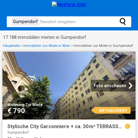
17 188 immobilien mieten in Gumpendorf
Hauptseite
>
Immobilien zur Miete in Wien
>
Immobilien zur Miete in Gumpendorf
Foto anschauen
Wohnung
·
Zur Miete
€ 790
AKTUALISIERT
Stylische City Garconniere + ca. 30 m² TERRASSE + RUHIG + nächst MARIAHILFER STRASSE + SONNIG!
Gumpendorf