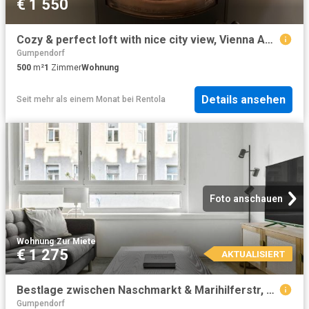
€ 1 550
Cozy & perfect loft with nice city view, Vienna Amsterdam Apartments for Rent
Gumpendorf
500
m²
1
Zimmer
Wohnung
Details ansehen
Seit mehr als einem Monat
bei
Rentola
Foto anschauen
Wohnung
·
Zur Miete
€ 1 275
AKTUALISIERT
Bestlage zwischen Naschmarkt & Marihilferstr, 2 Zimmer Wohnung mit optimaler öffentlicher Anbindung VIE55
Gumpendorf