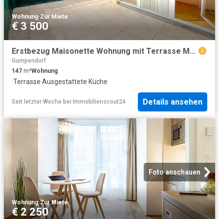
Wohnung
·
Zur Miete
€ 3 500
Erstbezug Maisonette Wohnung mit Terrasse Mollardgasse 3 Schalfzimmer
Gumpendorf
147
m²
Wohnung
·
Terrasse
·
Ausgestattete Küche
Details ansehen
Seit letzter Woche
bei
Immobilienscout24
Foto anschauen
Wohnung
·
Zur Miete
€ 2 250