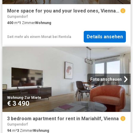
More space for you and your loved ones, Vienna Amsterdam Apartments for Rent
Gumpendorf
400
m²
1
Zimmer
Wohnung
Details ansehen
Seit mehr als einem Monat
bei
Rentola
Foto anschauen
Wohnung
·
Zur Miete
€ 3 490
3 bedroom apartment for rent in Mariahilf, Vienna
Gumpendorf
94
m²
3
Zimmer
Wohnung