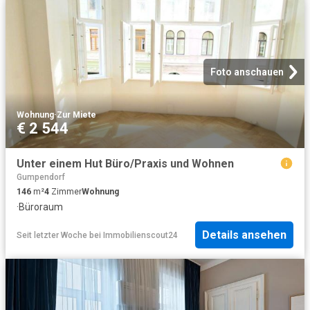
Foto anschauen
Wohnung
·
Zur Miete
€ 2 544
Unter einem Hut Büro/Praxis und Wohnen
Gumpendorf
146
m²
4
Zimmer
Wohnung
·
Büroraum
Details ansehen
Seit letzter Woche
bei
Immobilienscout24