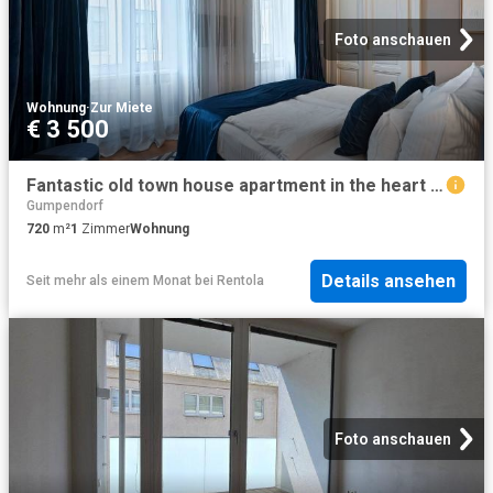
Foto anschauen
Wohnung
·
Zur Miete
€ 3 500
Fantastic old town house apartment in the heart of Vienna, Vienna Amsterdam Apartments for Rent
Gumpendorf
720
m²
1
Zimmer
Wohnung
Details ansehen
Seit mehr als einem Monat
bei
Rentola
Foto anschauen