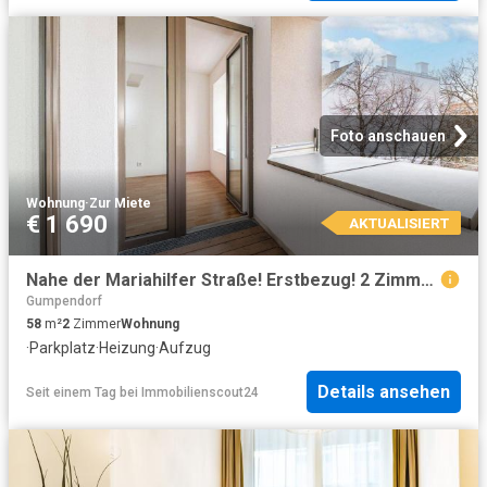
Foto anschauen
Wohnung
·
Zur Miete
€ 1 690
AKTUALISIERT
Nahe der Mariahilfer Straße! Erstbezug! 2 Zimmer Wohnung mit Loggia zu vermieten!
Gumpendorf
58
m²
2
Zimmer
Wohnung
·
Parkplatz
·
Heizung
·
Aufzug
Details ansehen
Seit einem Tag
bei
Immobilienscout24