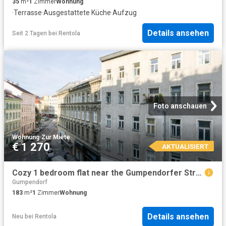
35
m²
1
Zimmer
Wohnung
·
Terrasse
·
Ausgestattete Küche
·
Aufzug
Details ansehen
Seit 2 Tagen
bei
Rentola
Foto anschauen
Wohnung
·
Zur Miete
€ 1 270
AKTUALISIERT
Cozy 1 bedroom flat near the Gumpendorfer Straße train station
Gumpendorf
183
m²
1
Zimmer
Wohnung
Details ansehen
Neu
bei
Rentola