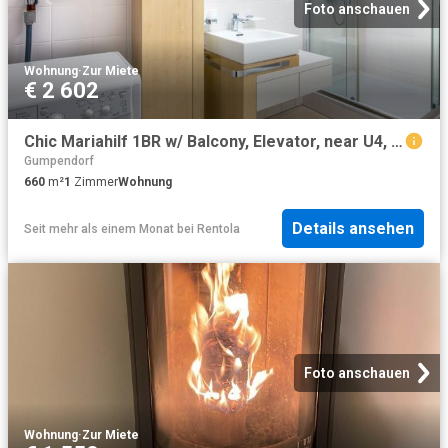
Foto anschauen
Wohnung
·
Zur Miete
€ 2 602
Chic Mariahilf 1BR w/ Balcony, Elevator, near U4, U6, Vienna Amsterdam Apartments for Rent
Gumpendorf
660
m²
1
Zimmer
Wohnung
Details ansehen
Seit mehr als einem Monat
bei
Rentola
Foto anschauen
Wohnung
·
Zur Miete