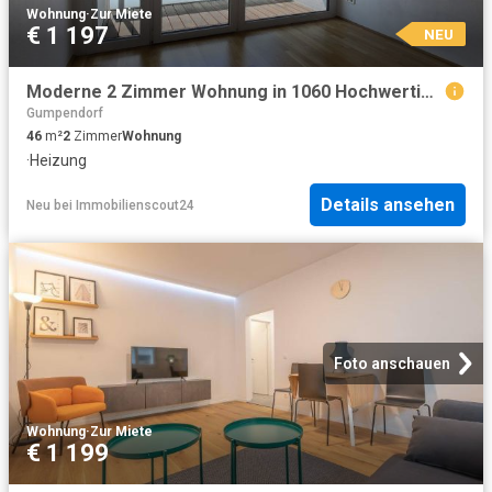
Wohnung
·
Zur Miete
€ 1 197
NEU
Moderne 2 Zimmer Wohnung in 1060 Hochwertige Ausstattung und ausgezeichnetes Raumkonzept Südseitige Loggia
Gumpendorf
46
m²
2
Zimmer
Wohnung
·
Heizung
Details ansehen
Neu
bei
Immobilienscout24
Foto anschauen
Wohnung
·
Zur Miete
€ 1 199