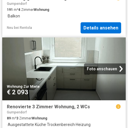
Gumpendorf
191
m²
4
Zimmer
Wohnung
·
Balkon
Details ansehen
Neu
bei
Rentola
Foto anschauen
Wohnung
·
Zur Miete
€ 2 093
Renovierte 3 Zimmer Wohnung, 2 WCs
Gumpendorf
89
m²
3
Zimmer
Wohnung
·
Ausgestattete Küche
·
Trockenbereich
·
Heizung