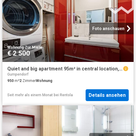
Foto anschauen
Wohnung
·
Zur Miete
€ 2 500
Quiet and big apartment 95m² in central location, Vienna Amsterdam Apartments for Rent
Gumpendorf
950
m²
2
Zimmer
Wohnung
Details ansehen
Seit mehr als einem Monat
bei
Rentola