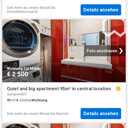
Seit mehr als einem Monat
bei
Details ansehen
Immobilienscout24
Foto anschauen
Wohnung
·
Zur Miete
€ 2 500
Quiet and big apartment 95m² in central location
Gumpendorf
95
m²
4
Zimmer
Wohnung
Details ansehen
Seit mehr als einem Monat
bei
Rentola