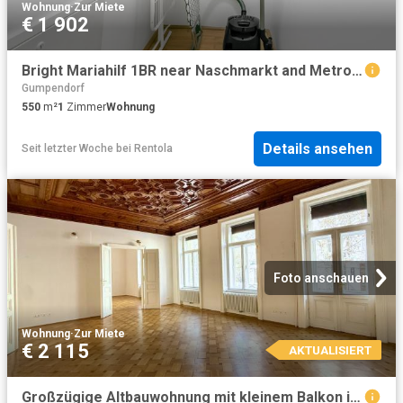
Wohnung
·
Zur Miete
€ 1 902
Bright Mariahilf 1BR near Naschmarkt and Metro U4 & U3, Vienna Amsterdam Apartments for Rent
Gumpendorf
550
m²
1
Zimmer
Wohnung
Details ansehen
Seit letzter Woche
bei
Rentola
Foto anschauen
Wohnung
·
Zur Miete
€ 2 115
AKTUALISIERT
Großzügige Altbauwohnung mit kleinem Balkon in repräsentativen Stilaltbau