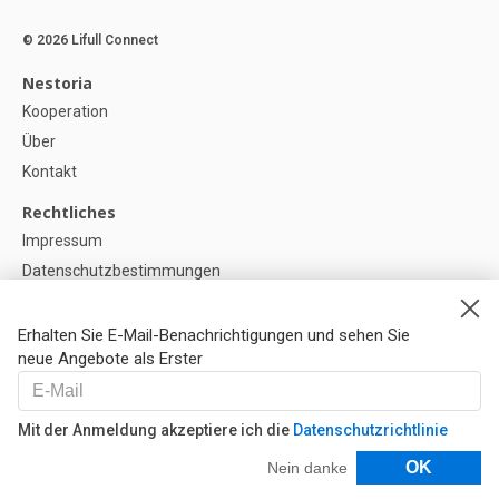
© 2026 Lifull Connect
Nestoria
Kooperation
Über
Kontakt
Rechtliches
Impressum
Datenschutzbestimmungen
Politik zur Verwendung von Cookies
Cookie-Einstellunge
Erhalten Sie E-Mail-Benachrichtigungen und sehen Sie
neue Angebote als Erster
Hilfe
FAQ
Mit der Anmeldung akzeptiere ich die
Datenschutzrichtlinie
Unsere Partner
Filter
OK
Nein danke