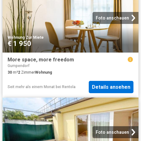
Foto anschauen
Wohnung
·
Zur Miete
€ 1 950
More space, more freedom
Gumpendorf
30
m²
2
Zimmer
Wohnung
Details ansehen
Seit mehr als einem Monat
bei
Rentola
Foto anschauen