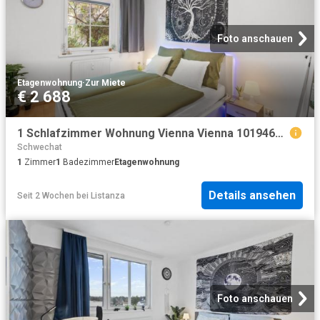
Foto anschauen
Etagenwohnung
·
Zur Miete
€ 2 688
1 Schlafzimmer Wohnung Vienna Vienna 101946663
Schwechat
1
Zimmer
1
Badezimmer
Etagenwohnung
Details ansehen
Seit 2 Wochen
bei
Listanza
Foto anschauen