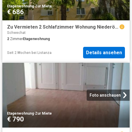
Etagenwohnung
·
Zur Miete
€ 686
Zu Vermieten 2 Schlafzimmer Wohnung Niederösterreich Niederösterreich DS104227677
Schwechat
2
Zimmer
Etagenwohnung
Details ansehen
Seit 2 Wochen
bei
Listanza
Foto anschauen
Etagenwohnung
·
Zur Miete
€ 790