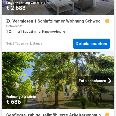
Etagenwohnung
·
Zur Miete
€ 2 688
Zu Vermieten 1 Schlafzimmer Wohnung Schwechat Schwechat DS101946661
Schwechat
1
Zimmer
1
Badezimmer
Etagenwohnung
Details ansehen
Seit 3 Tagen
bei
Listanza
Foto anschauen
Wohnung
·
Zur Miete
€ 686
Gepflegte, ruhige, teilmöblierte Arbeiterwohnung im Zentrum von Schwechat