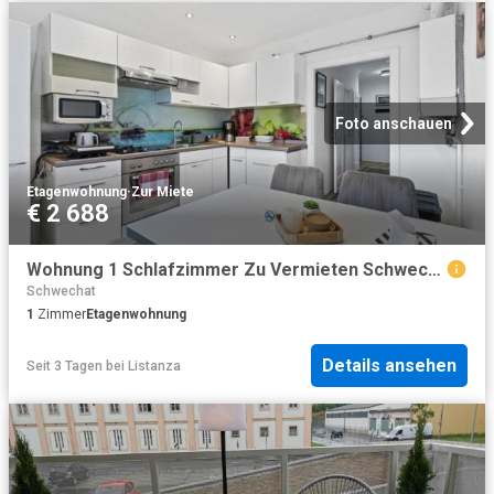
Foto anschauen
Etagenwohnung
·
Zur Miete
€ 2 688
Wohnung 1 Schlafzimmer Zu Vermieten Schwechat Schwechat 2688 ES101946661
Schwechat
1
Zimmer
Etagenwohnung
Details ansehen
Seit 3 Tagen
bei
Listanza