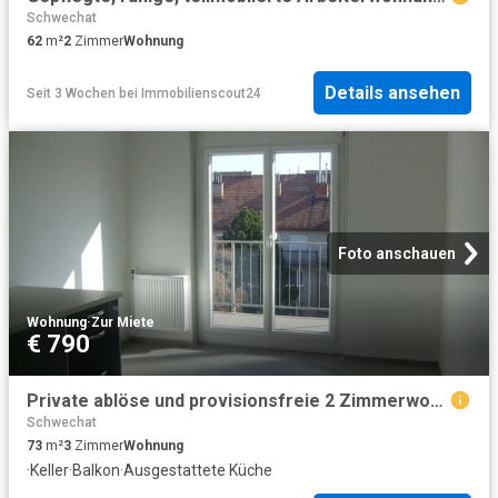
Schwechat
62
m²
2
Zimmer
Wohnung
Details ansehen
Seit 3 Wochen
bei
Immobilienscout24
Foto anschauen
Wohnung
·
Zur Miete
€ 790
Private ablöse und provisionsfreie 2 Zimmerwohnung zu vermieten
Schwechat
73
m²
3
Zimmer
Wohnung
·
Keller
·
Balkon
·
Ausgestattete Küche