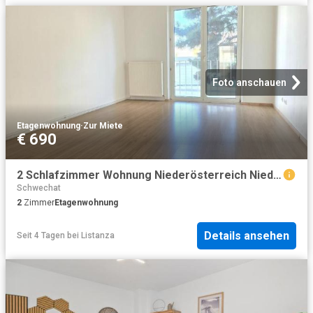
Foto anschauen
Etagenwohnung
·
Zur Miete
€ 690
2 Schlafzimmer Wohnung Niederösterreich Niederösterreich 104712809
Schwechat
2
Zimmer
Etagenwohnung
Details ansehen
Seit 4 Tagen
bei
Listanza