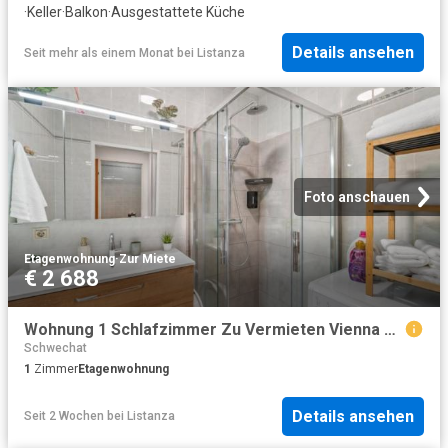
·
Keller
·
Balkon
·
Ausgestattete Küche
Details ansehen
Seit mehr als einem Monat
bei
Listanza
Foto anschauen
Etagenwohnung
·
Zur Miete
€ 2 688
Wohnung 1 Schlafzimmer Zu Vermieten Vienna Vienna 2688 ES101946663
Schwechat
1
Zimmer
Etagenwohnung
Details ansehen
Seit 2 Wochen
bei
Listanza