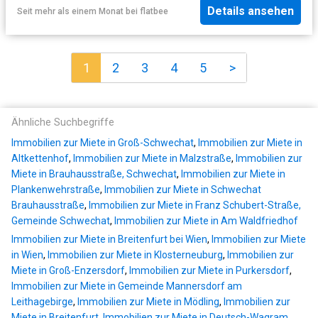
Details ansehen
Seit mehr als einem Monat
bei
flatbee
1
2
3
4
5
>
Ähnliche Suchbegriffe
Immobilien zur Miete in Groß-Schwechat
,
Immobilien zur Miete in
Altkettenhof
,
Immobilien zur Miete in Malzstraße
,
Immobilien zur
Miete in Brauhausstraße, Schwechat
,
Immobilien zur Miete in
Plankenwehrstraße
,
Immobilien zur Miete in Schwechat
Brauhausstraße
,
Immobilien zur Miete in Franz Schubert-Straße,
Gemeinde Schwechat
,
Immobilien zur Miete in Am Waldfriedhof
Immobilien zur Miete in Breitenfurt bei Wien
,
Immobilien zur Miete
in Wien
,
Immobilien zur Miete in Klosterneuburg
,
Immobilien zur
Miete in Groß-Enzersdorf
,
Immobilien zur Miete in Purkersdorf
,
Immobilien zur Miete in Gemeinde Mannersdorf am
Leithagebirge
,
Immobilien zur Miete in Mödling
,
Immobilien zur
Miete in Breitenfurt
,
Immobilien zur Miete in Deutsch-Wagram
,