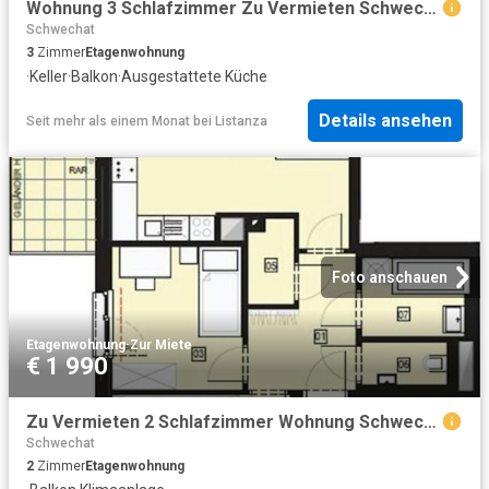
Wohnung 3 Schlafzimmer Zu Vermieten Schwechat AUT 790 ES98669179
Schwechat
3
Zimmer
Etagenwohnung
·
Keller
·
Balkon
·
Ausgestattete Küche
Details ansehen
Seit mehr als einem Monat
bei
Listanza
Foto anschauen
Etagenwohnung
·
Zur Miete
€ 1 990
Zu Vermieten 2 Schlafzimmer Wohnung Schwechat Schwechat DS103657971
Schwechat
2
Zimmer
Etagenwohnung