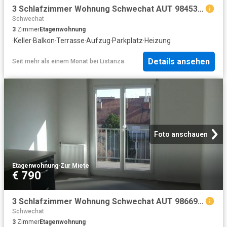
3 Schlafzimmer Wohnung Schwechat AUT 98453427
Schwechat
3
Zimmer
Etagenwohnung
·
Keller
·
Balkon
·
Terrasse
·
Aufzug
·
Parkplatz
·
Heizung
Details ansehen
Seit mehr als einem Monat
bei
Listanza
Foto anschauen
Etagenwohnung
·
Zur Miete
€ 790
3 Schlafzimmer Wohnung Schwechat AUT 98669179
Schwechat
3
Zimmer
Etagenwohnung