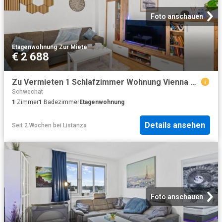
Foto anschauen
Etagenwohnung
·
Zur Miete
€ 2 688
Zu Vermieten 1 Schlafzimmer Wohnung Vienna Vienna DS101946663
Schwechat
1
Zimmer
1
Badezimmer
Etagenwohnung
Details ansehen
Seit 2 Wochen
bei
Listanza
Foto anschauen