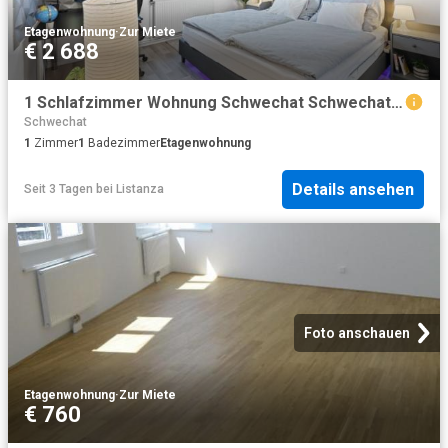
Etagenwohnung
·
Zur Miete
€ 2 688
1 Schlafzimmer Wohnung Schwechat Schwechat 101946661
Schwechat
1
Zimmer
1
Badezimmer
Etagenwohnung
Details ansehen
Seit 3 Tagen
bei
Listanza
Foto anschauen
Etagenwohnung
·
Zur Miete
€ 760