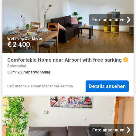
Foto anschauen
Wohnung
·
Zur Miete
€ 2 400
Comfortable Home near Airport with free parking
Schwechat
60
m²
2
Zimmer
Wohnung
Details ansehen
Seit mehr als einem Monat
bei
Rentola
Foto anschauen