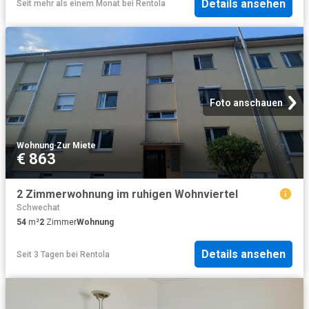
Details ansehen
Seit mehr als einem Monat
bei
Rentola
Foto anschauen
Wohnung
·
Zur Miete
€ 863
2 Zimmerwohnung im ruhigen Wohnviertel
Schwechat
54
m²
2
Zimmer
Wohnung
Details ansehen
Seit 3 Tagen
bei
Rentola