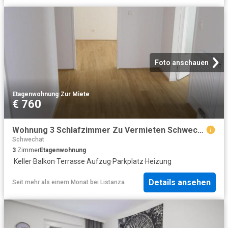
Foto anschauen
Etagenwohnung
·
Zur Miete
€ 760
Wohnung 3 Schlafzimmer Zu Vermieten Schwechat AUT 760 ES98453427
Schwechat
3
Zimmer
Etagenwohnung
·
Keller
·
Balkon
·
Terrasse
·
Aufzug
·
Parkplatz
·
Heizung
Details ansehen
Seit mehr als einem Monat
bei
Listanza