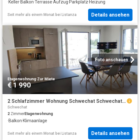
·
Keller
·
Balkon
·
Terrasse
·
Aufzug
·
Parkplatz
·
Heizung
Details ansehen
Seit mehr als einem Monat
bei
Listanza
Foto anschauen
Etagenwohnung
·
Zur Miete
€ 1 990
2 Schlafzimmer Wohnung Schwechat Schwechat 103657971
Schwechat
2
Zimmer
Etagenwohnung
·
Balkon
·
Klimaanlage
Details ansehen
Seit mehr als einem Monat
bei
Listanza