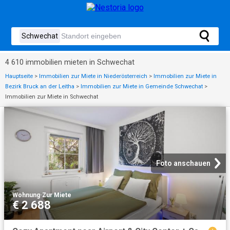
4 610 immobilien mieten in Schwechat
Hauptseite
>
Immobilien zur Miete in Niederösterreich
>
Immobilien zur Miete in
Bezirk Bruck an der Leitha
>
Immobilien zur Miete in Gemeinde Schwechat
>
Immobilien zur Miete in Schwechat
Foto anschauen
Wohnung
·
Zur Miete
€ 2 688