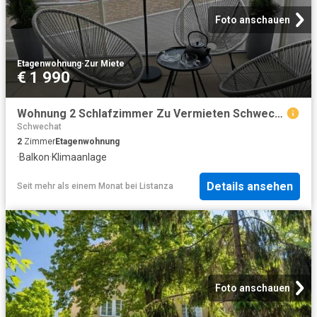
Foto anschauen
Etagenwohnung
·
Zur Miete
€ 1 990
Wohnung 2 Schlafzimmer Zu Vermieten Schwechat Schwechat 1990 ES103657971
Schwechat
2
Zimmer
Etagenwohnung
·
Balkon
·
Klimaanlage
Details ansehen
Seit mehr als einem Monat
bei
Listanza
Foto anschauen