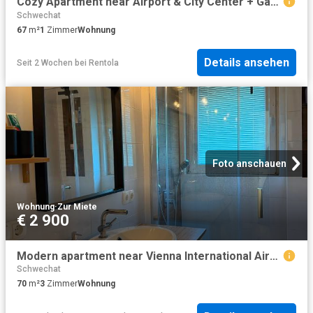
Cozy Apartment near Airport & City Center + Garden
Schwechat
67
m²
1
Zimmer
Wohnung
Details ansehen
Seit 2 Wochen
bei
Rentola
Foto anschauen
Wohnung
·
Zur Miete
€ 2 900
Modern apartment near Vienna International Airport in Schwechat with 2 bedrooms & parking
Schwechat
70
m²
3
Zimmer
Wohnung