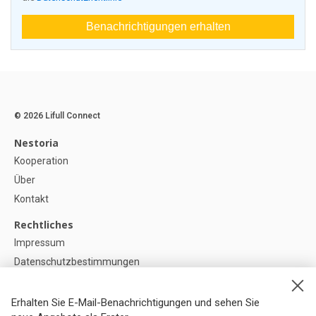
Benachrichtigungen erhalten
© 2026 Lifull Connect
Nestoria
Kooperation
Über
Kontakt
Rechtliches
Impressum
Datenschutzbestimmungen
Politik zur Verwendung von Cookies
Cookie-Einstellunge
Erhalten Sie E-Mail-Benachrichtigungen und sehen Sie