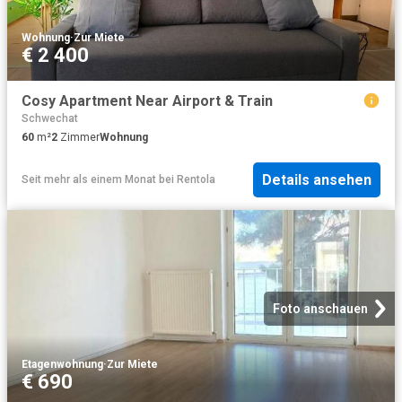
Wohnung
·
Zur Miete
€ 2 400
Cosy Apartment Near Airport & Train
Schwechat
60
m²
2
Zimmer
Wohnung
Details ansehen
Seit mehr als einem Monat
bei
Rentola
Foto anschauen
Etagenwohnung
·
Zur Miete
€ 690