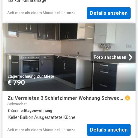
·
Balkon
·
Klimaanlage
Details ansehen
Seit mehr als einem Monat
bei
Listanza
Foto anschauen
Etagenwohnung
·
Zur Miete
€ 790
Zu Vermieten 3 Schlafzimmer Wohnung Schwechat AUT DS98669179
Schwechat
3
Zimmer
Etagenwohnung
·
Keller
·
Balkon
·
Ausgestattete Küche
Details ansehen
Seit mehr als einem Monat
bei
Listanza