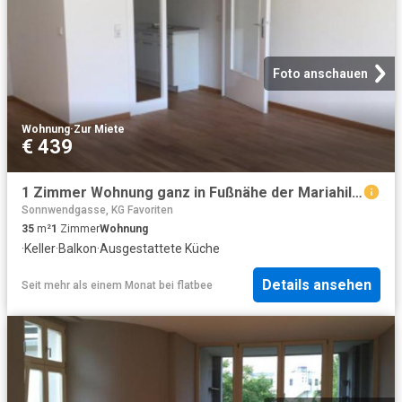
Foto anschauen
Wohnung
·
Zur Miete
€ 439
1 Zimmer Wohnung ganz in Fußnähe der Mariahilferstraße
Sonnwendgasse, KG Favoriten
35
m²
1
Zimmer
Wohnung
·
Keller
·
Balkon
·
Ausgestattete Küche
Details ansehen
Seit mehr als einem Monat
bei
flatbee