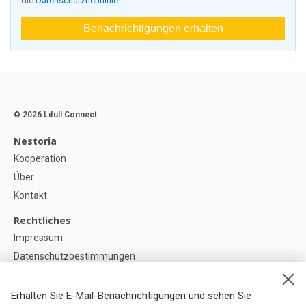
die
Datenschutzrichtlinie
Benachrichtigungen erhalten
© 2026 Lifull Connect
Nestoria
Kooperation
Über
Kontakt
Rechtliches
Impressum
Datenschutzbestimmungen
Politik zur Verwendung von Cookies
Cookie-Einstellunge
Erhalten Sie E-Mail-Benachrichtigungen und sehen Sie