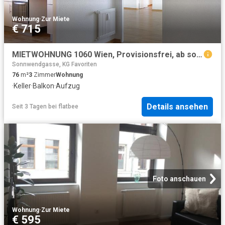
Wohnung
·
Zur Miete
€ 715
MIETWOHNUNG 1060 Wien, Provisionsfrei, ab sofort beziehbar, WG tauglich
Sonnwendgasse, KG Favoriten
76
m²
3
Zimmer
Wohnung
·
Keller
·
Balkon
·
Aufzug
Details ansehen
Seit 3 Tagen
bei
flatbee
Foto anschauen
Wohnung
·
Zur Miete
€ 595