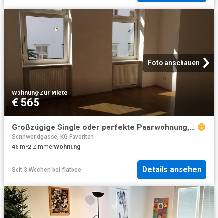
Foto anschauen
Wohnung
·
Zur Miete
€ 565
Großzügige Single oder perfekte Paarwohnung, WG geeignet, 2 Zimmer
Sonnwendgasse, KG Favoriten
45
m²
2
Zimmer
Wohnung
Details ansehen
Seit 3 Wochen
bei
flatbee