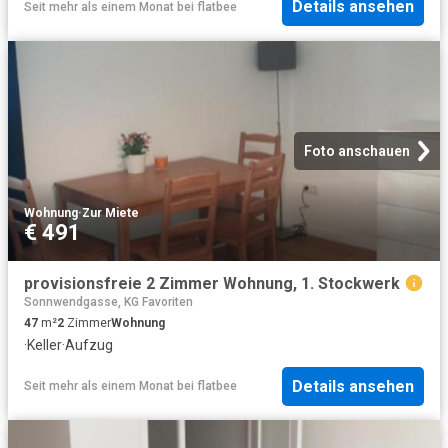
Details ansehen
Seit mehr als einem Monat
bei
flatbee
Foto anschauen
Wohnung
·
Zur Miete
€ 491
provisionsfreie 2 Zimmer Wohnung, 1. Stockwerk
Sonnwendgasse, KG Favoriten
47
m²
2
Zimmer
Wohnung
·
Keller
·
Aufzug
Details ansehen
Seit mehr als einem Monat
bei
flatbee