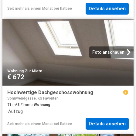
Details ansehen
Seit mehr als einem Monat
bei
flatbee
Foto anschauen
Wohnung
·
Zur Miete
€ 672
Hochwertige Dachgeschosswohnung
Sonnwendgasse, KG Favoriten
71
m²
3
Zimmer
Wohnung
·
Aufzug
Details ansehen
Seit mehr als einem Monat
bei
flatbee