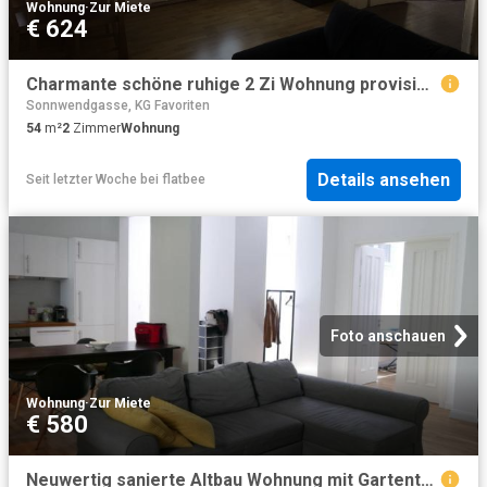
Wohnung
·
Zur Miete
€ 624
Charmante schöne ruhige 2 Zi Wohnung provisionsfrei ab sofort zu vermieten!
Sonnwendgasse, KG Favoriten
54
m²
2
Zimmer
Wohnung
Details ansehen
Seit letzter Woche
bei
flatbee
Foto anschauen
Wohnung
·
Zur Miete
€ 580
Neuwertig sanierte Altbau Wohnung mit Gartenterrasse zu vermieten