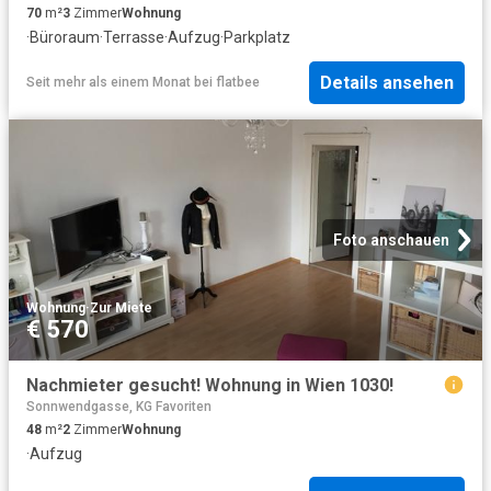
70
m²
3
Zimmer
Wohnung
·
Büroraum
·
Terrasse
·
Aufzug
·
Parkplatz
Details ansehen
Seit mehr als einem Monat
bei
flatbee
Foto anschauen
Wohnung
·
Zur Miete
€ 570
Nachmieter gesucht! Wohnung in Wien 1030!
Sonnwendgasse, KG Favoriten
48
m²
2
Zimmer
Wohnung
·
Aufzug