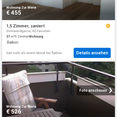
Wohnung
·
Zur Miete
€ 455
1,5 Zimmer, saniert
Sonnwendgasse, KG Favoriten
37
m²
1
Zimmer
Wohnung
·
Balkon
Details ansehen
Seit mehr als einem Monat
bei
flatbee
Foto anschauen
Wohnung
·
Zur Miete
€ 526