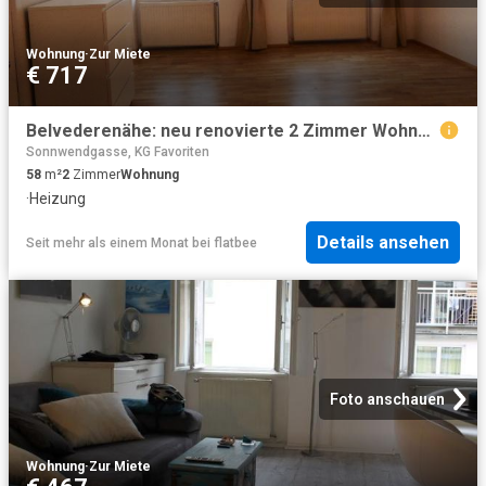
Wohnung
·
Zur Miete
€ 717
Belvederenähe: neu renovierte 2 Zimmer Wohnung
Sonnwendgasse, KG Favoriten
58
m²
2
Zimmer
Wohnung
·
Heizung
Details ansehen
Seit mehr als einem Monat
bei
flatbee
Foto anschauen
Wohnung
·
Zur Miete