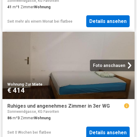
Sonnwendgasse, KG Favoriten
41
m²
1
Zimmer
Wohnung
Details ansehen
Seit mehr als einem Monat
bei
flatbee
Foto anschauen
Wohnung
·
Zur Miete
€ 414
Ruhiges und angenehmes Zimmer in 3er WG
Sonnwendgasse, KG Favoriten
86
m²
3
Zimmer
Wohnung
Details ansehen
Seit 0 Wochen
bei
flatbee