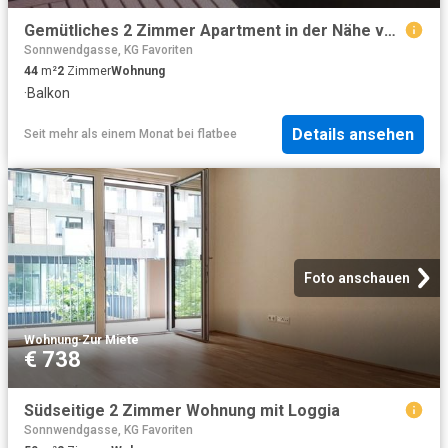
Gemütliches 2 Zimmer Apartment in der Nähe vom Naschmarkt! Provisionsfrei!
Sonnwendgasse, KG Favoriten
44
m²
2
Zimmer
Wohnung
·
Balkon
Details ansehen
Seit mehr als einem Monat
bei
flatbee
Foto anschauen
Wohnung
·
Zur Miete
€ 738
Südseitige 2 Zimmer Wohnung mit Loggia
Sonnwendgasse, KG Favoriten