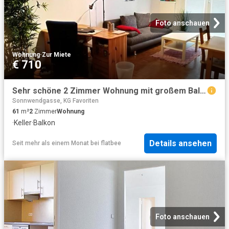
Foto anschauen
Wohnung
·
Zur Miete
€ 710
Sehr schöne 2 Zimmer Wohnung mit großem Balkon in zentraler Lage!
Sonnwendgasse, KG Favoriten
61
m²
2
Zimmer
Wohnung
·
Keller
·
Balkon
Details ansehen
Seit mehr als einem Monat
bei
flatbee
Foto anschauen