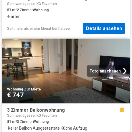
Sonnwendgasse, KG Favoriten
57
m²
2
Zimmer
Wohnung
·
Garten
Details ansehen
Seit mehr als einem Monat
bei
flatbee
Foto anschauen
Wohnung
·
Zur Miete
€ 747
3 Zimmer Balkonwohnung
Sonnwendgasse, KG Favoriten
81
m²
3
Zimmer
Wohnung
·
Keller
·
Balkon
·
Ausgestattete Küche
·
Aufzug