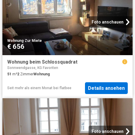
Foto anschauen
Wohnung
·
Zur Miete
€ 656
Wohnung beim Schlossquadrat
Sonnwendgasse, KG Favoriten
51
m²
2
Zimmer
Wohnung
Details ansehen
Seit mehr als einem Monat
bei
flatbee
Foto anschauen