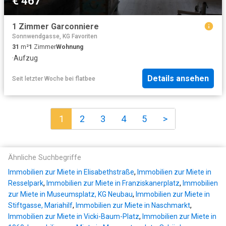
€ 467
1 Zimmer Garconniere
Sonnwendgasse, KG Favoriten
31
m²
1
Zimmer
Wohnung
·
Aufzug
Details ansehen
Seit letzter Woche
bei
flatbee
1
2
3
4
5
>
Ähnliche Suchbegriffe
Immobilien zur Miete in Elisabethstraße
,
Immobilien zur Miete in
Resselpark
,
Immobilien zur Miete in Franziskanerplatz
,
Immobilien
zur Miete in Museumsplatz, KG Neubau
,
Immobilien zur Miete in
Stiftgasse, Mariahilf
,
Immobilien zur Miete in Naschmarkt
,
Immobilien zur Miete in Vicki-Baum-Platz
,
Immobilien zur Miete in