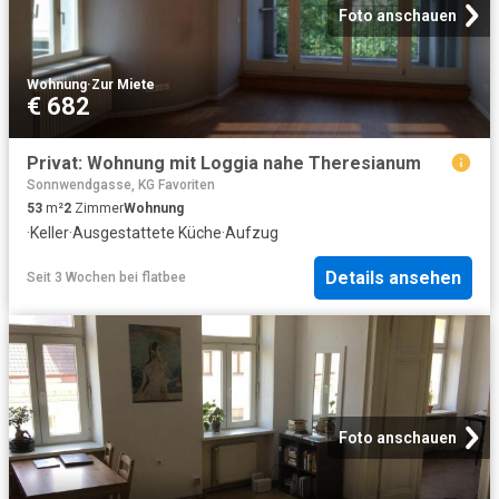
Foto anschauen
Wohnung
·
Zur Miete
€ 682
Privat: Wohnung mit Loggia nahe Theresianum
Sonnwendgasse, KG Favoriten
53
m²
2
Zimmer
Wohnung
·
Keller
·
Ausgestattete Küche
·
Aufzug
Details ansehen
Seit 3 Wochen
bei
flatbee
Foto anschauen