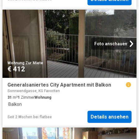
Foto anschauen
Wohnung
·
Zur Miete
€ 412
Generalsaniertes City Apartment mit Balkon
Sonnwendgasse, KG Favoriten
31
m²
1
Zimmer
Wohnung
·
Balkon
Details ansehen
Seit 2 Wochen
bei
flatbee