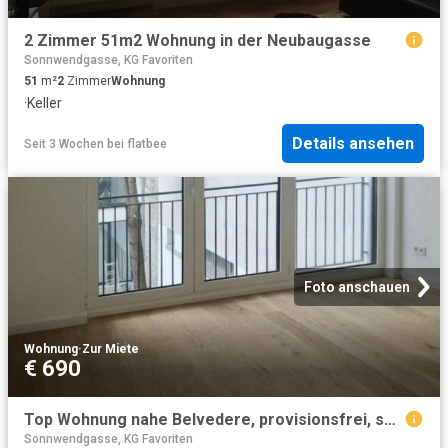
2 Zimmer 51m2 Wohnung in der Neubaugasse
Sonnwendgasse, KG Favoriten
51
m²
2
Zimmer
Wohnung
·
Keller
Details ansehen
Seit 3 Wochen
bei
flatbee
Foto anschauen
Wohnung
·
Zur Miete
€ 690
Top Wohnung nahe Belvedere, provisionsfrei, sucht Nachmieter!
Sonnwendgasse, KG Favoriten