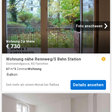
Foto anschauen
Wohnung
·
Zur Miete
€ 730
Wohnung nähe Rennweg/S Bahn Station
Sonnwendgasse, KG Favoriten
67
m²
3
Zimmer
Wohnung
·
Balkon
Details ansehen
Seit mehr als einem Monat
bei
flatbee