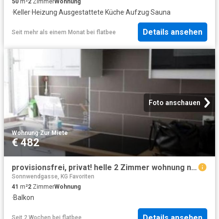
50
m²
2
Zimmer
Wohnung
·
Keller
·
Heizung
·
Ausgestattete Küche
·
Aufzug
·
Sauna
Details ansehen
Seit mehr als einem Monat
bei
flatbee
Foto anschauen
Wohnung
·
Zur Miete
€ 482
provisionsfrei, privat! helle 2 Zimmer wohnung nähe naschmarkt!
Sonnwendgasse, KG Favoriten
41
m²
2
Zimmer
Wohnung
·
Balkon
Details ansehen
Seit 2 Wochen
bei
flatbee