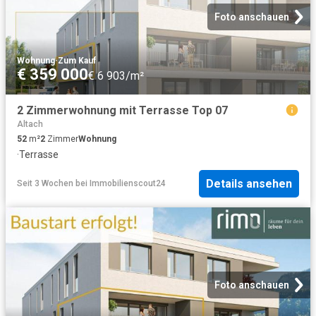
Foto anschauen
Wohnung
·
Zum Kauf
€ 359 000
€ 6 903/m²
2 Zimmerwohnung mit Terrasse Top 07
Altach
52
m²
2
Zimmer
Wohnung
·
Terrasse
Details ansehen
Seit 3 Wochen
bei
Immobilienscout24
Foto anschauen