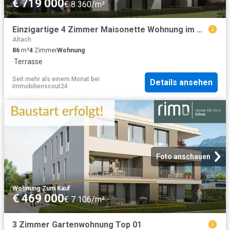
€ 719 000
€ 8 360/m²
Einzigartige 4 Zimmer Maisonette Wohnung im Dachgeschoss Top B5
Altach
86
m²
4
Zimmer
Wohnung
·
Terrasse
Seit mehr als einem Monat
bei
Details ansehen
Immobilienscout24
Foto anschauen
Wohnung
·
Zum Kauf
€ 469 000
€ 7 106/m²
3 Zimmer Gartenwohnung Top 01