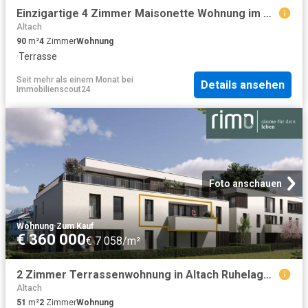
Einzigartige 4 Zimmer Maisonette Wohnung im Dachgeschoss Top A4
Altach
90
m²
4
Zimmer
Wohnung
·
Terrasse
Seit mehr als einem Monat
bei
Details ansehen
Immobilienscout24
Foto anschauen
Wohnung
·
Zum Kauf
€ 360 000
€ 7 058/m²
2 Zimmer Terrassenwohnung in Altach Ruhelage / Top B4
Altach
51
m²
2
Zimmer
Wohnung