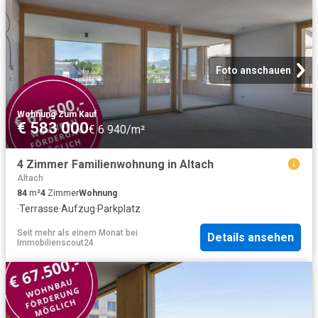
Foto anschauen
Wohnung
·
Zum Kauf
€ 583 000
€ 6 940/m²
4 Zimmer Familienwohnung in Altach
Altach
84
m²
4
Zimmer
Wohnung
·
Terrasse
·
Aufzug
·
Parkplatz
Seit mehr als einem Monat
bei
Details ansehen
Immobilienscout24