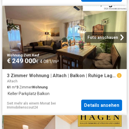
Foto anschauen
Wohnung
·
Zum Kauf
€ 249 000
€ 4 081/m²
3 Zimmer Wohnung | Altach | Balkon | Ruhige Lage | Carport
Altach
61
m²
3
Zimmer
Wohnung
·
Keller
·
Parkplatz
·
Balkon
Seit mehr als einem Monat
bei
Details ansehen
Immobilienscout24