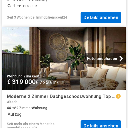
·
Garten
·
Terrasse
Details ansehen
Seit 3 Wochen
bei
Immobilienscout24
Foto anschauen
Wohnung
·
Zum Kauf
€ 319 000
€ 7 250/m²
Moderne 2 Zimmer Dachgeschosswohnung Top A10
Altach
44
m²
2
Zimmer
Wohnung
·
Aufzug
Seit mehr als einem Monat
bei
Details ansehen
Immobilienscout24