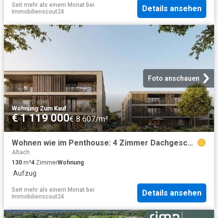
Seit mehr als einem Monat
bei
Details ansehen
Immobilienscout24
Foto anschauen
Wohnung
·
Zum Kauf
€ 1 119 000
€ 8 607/m²
Wohnen wie im Penthouse: 4 Zimmer Dachgeschosswohnung Top B08
Altach
130
m²
4
Zimmer
Wohnung
·
Aufzug
Seit mehr als einem Monat
bei
Details ansehen
Immobilienscout24