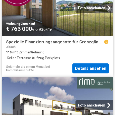
Foto anschauen
Wohnung
·
Zum Kauf
€ 763 000
€ 6 936/m²
Spezielle Finanzierungsangebote für Grenzgänger: Maisonettenwohnung mit 3 Terrassen
Altach
110
m²
5
Zimmer
Wohnung
·
Keller
·
Terrasse
·
Aufzug
·
Parkplatz
Seit mehr als einem Monat
bei
Details ansehen
Immobilienscout24
Foto anschauen