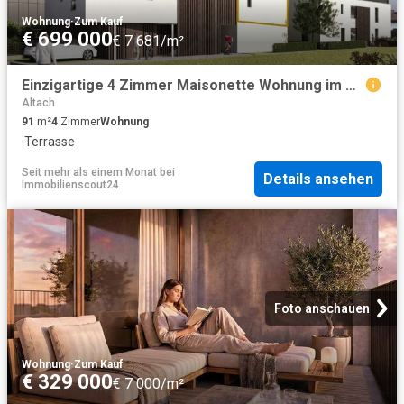
Wohnung
·
Zum Kauf
€ 699 000
€ 7 681/m²
Einzigartige 4 Zimmer Maisonette Wohnung im Dachgeschoss Top A2
Altach
91
m²
4
Zimmer
Wohnung
·
Terrasse
Seit mehr als einem Monat
bei
Details ansehen
Immobilienscout24
Foto anschauen
Wohnung
·
Zum Kauf
€ 329 000
€ 7 000/m²