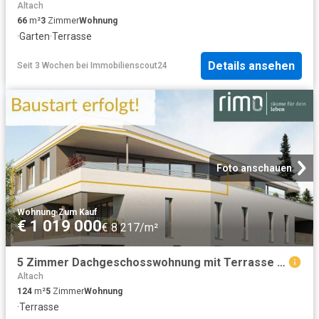
Altach
66
m²
3
Zimmer
Wohnung
·
Garten
·
Terrasse
Details ansehen
Seit 3 Wochen
bei
Immobilienscout24
Foto anschauen
Wohnung
·
Zum Kauf
€ 1 019 000
€ 8 217/m²
5 Zimmer Dachgeschosswohnung mit Terrasse Top 09
Altach
124
m²
5
Zimmer
Wohnung
·
Terrasse