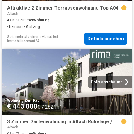
Attraktive 2 Zimmer Terrassenwohnung Top A04
Altach
47
m²
2
Zimmer
Wohnung
·
Terrasse
·
Aufzug
Seit mehr als einem Monat
bei
Details ansehen
Immobilienscout24
Foto anschauen
Wohnung
·
Zum Kauf
€ 443 000
€ 7 262/m²
3 Zimmer Gartenwohnung in Altach Ruhelage / Top B1
Altach
61
m²
3
Zimmer
Wohnung