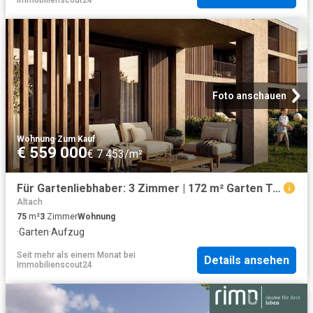
Foto anschauen
Wohnung
·
Zum Kauf
€ 559 000
€ 7 453/m²
Für Gartenliebhaber: 3 Zimmer | 172 m² Garten Top B03
Altach
75
m²
3
Zimmer
Wohnung
·
Garten
·
Aufzug
Seit mehr als einem Monat
bei
Details ansehen
Immobilienscout24