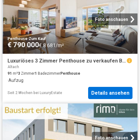
Foto anschauen
Penthouse
·
Zum Kauf
€ 790 000
€ 8 681/m²
Luxuriöses 3 Zimmer Penthouse zu verkaufen Brolsstraße, 16b, Altach, Politischer Bezirk Feldkirch, Vorarlberg
Altach
91
m²
3
Zimmer
1
Badezimmer
Penthouse
·
Aufzug
Details ansehen
Seit 2 Wochen
bei
LuxuryEstate
Foto anschauen