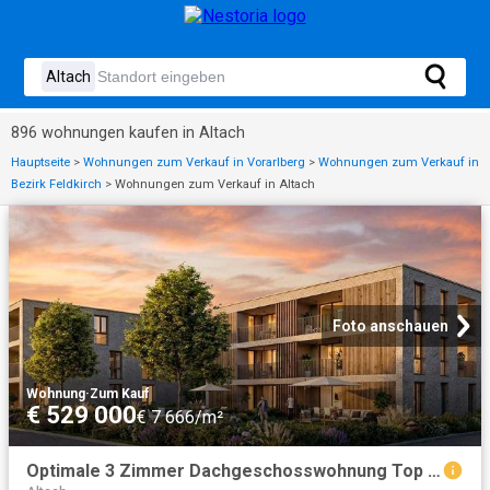
896 wohnungen kaufen in Altach
Hauptseite
>
Wohnungen zum Verkauf in Vorarlberg
>
Wohnungen zum Verkauf in
Bezirk Feldkirch
>
Wohnungen zum Verkauf in Altach
Foto anschauen
Wohnung
·
Zum Kauf
€ 529 000
€ 7 666/m²
Optimale 3 Zimmer Dachgeschosswohnung Top A08