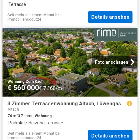
·
Terrasse
Seit mehr als einem Monat
bei
Details ansehen
Immobilienscout24
Foto anschauen
Wohnung
·
Zum Kauf
€ 560 000
€ 7 368/m²
3 Zimmer Terrassenwohnung Altach, Löwengasse / Top 2
Altach
76
m²
3
Zimmer
Wohnung
·
Parkplatz
·
Heizung
·
Terrasse
Seit mehr als einem Monat
bei
Details ansehen
Immobilienscout24