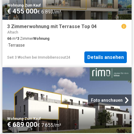
Wohnung
·
Zum Kauf
€ 455 000
€ 6 893/m²
3 Zimmerwohnung mit Terrasse Top 04
Altach
66
m²
3
Zimmer
Wohnung
·
Terrasse
Details ansehen
Seit 3 Wochen
bei
Immobilienscout24
Foto anschauen
Wohnung
·
Zum Kauf
€ 689 000
€ 7 655/m²