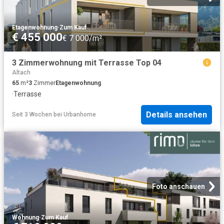
Etagenwohnung
·
Zum Kauf
€ 455 000
€ 7 000/m²
3 Zimmerwohnung mit Terrasse Top 04
Altach
65
m²
3
Zimmer
Etagenwohnung
·
Terrasse
Details ansehen
Seit 3 Wochen
bei
Urbanhome
Foto anschauen
Wohnung
·
Zum Kauf