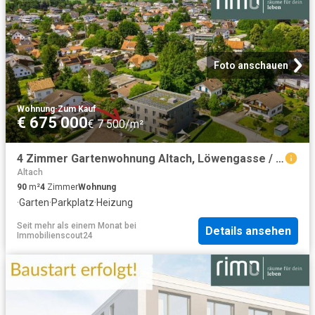
Foto anschauen
Wohnung
·
Zum Kauf
€ 675 000
€ 7 500/m²
4 Zimmer Gartenwohnung Altach, Löwengasse / Top 1
Altach
90
m²
4
Zimmer
Wohnung
·
Garten
·
Parkplatz
·
Heizung
Seit mehr als einem Monat
bei
Details ansehen
Immobilienscout24