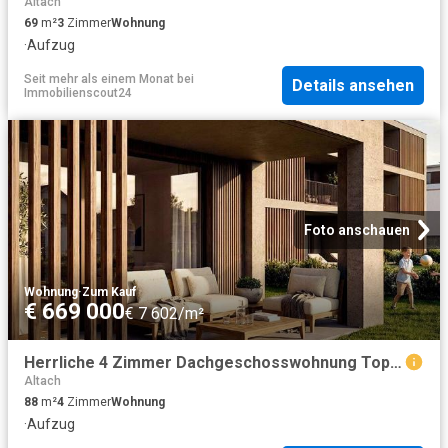
Altach
69
m²
3
Zimmer
Wohnung
·
Aufzug
Seit mehr als einem Monat
bei
Details ansehen
Immobilienscout24
Foto anschauen
Wohnung
·
Zum Kauf
€ 669 000
€ 7 602/m²
Herrliche 4 Zimmer Dachgeschosswohnung Top B07
Altach
88
m²
4
Zimmer
Wohnung
·
Aufzug