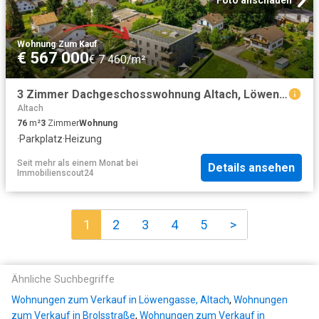
Wohnung
·
Zum Kauf
€ 567 000
€ 7 460/m²
3 Zimmer Dachgeschosswohnung Altach, Löwengasse / Top 6
Altach
76
m²
3
Zimmer
Wohnung
·
Parkplatz
·
Heizung
Seit mehr als einem Monat
bei
Details ansehen
Immobilienscout24
1
2
3
4
5
>
Ähnliche Suchbegriffe
Wohnungen zum Verkauf in Löwengasse, Altach
,
Wohnungen
zum Verkauf in Brolsstraße
,
Wohnungen zum Verkauf in