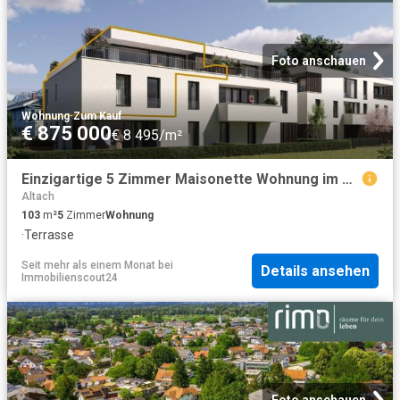
Foto anschauen
Wohnung
·
Zum Kauf
€ 875 000
€ 8 495/m²
Einzigartige 5 Zimmer Maisonette Wohnung im Dachgeschoss Top B3
Altach
103
m²
5
Zimmer
Wohnung
·
Terrasse
Seit mehr als einem Monat
bei
Details ansehen
Immobilienscout24
Foto anschauen