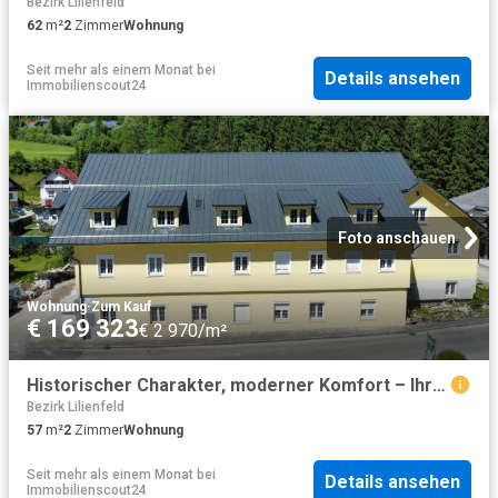
Bezirk Lilienfeld
62
m²
2
Zimmer
Wohnung
Seit mehr als einem Monat
bei
Details ansehen
Immobilienscout24
Foto anschauen
Wohnung
·
Zum Kauf
€ 169 323
€ 2 970/m²
Historischer Charakter, moderner Komfort – Ihr neues Zuhause wartet
Bezirk Lilienfeld
57
m²
2
Zimmer
Wohnung
Seit mehr als einem Monat
bei
Details ansehen
Immobilienscout24