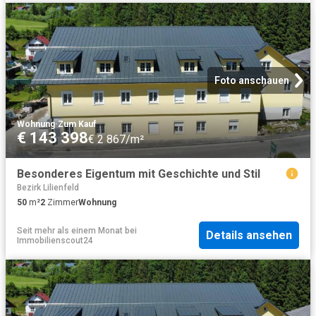
Foto anschauen
Wohnung
·
Zum Kauf
€ 143 398
€ 2 867/m²
Besonderes Eigentum mit Geschichte und Stil
Bezirk Lilienfeld
50
m²
2
Zimmer
Wohnung
Seit mehr als einem Monat
bei
Details ansehen
Immobilienscout24