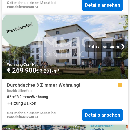
Seit mehr als einem Monat
bei
Details ansehen
Immobilienscout24
Foto anschauen
Wohnung
·
Zum Kauf
€ 269 900
€ 3 291/m²
Durchdachte 3 Zimmer Wohnung!
Bezirk Lilienfeld
82
m²
3
Zimmer
Wohnung
·
Heizung
·
Balkon
Seit mehr als einem Monat
bei
Details ansehen
Immobilienscout24