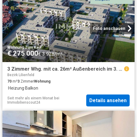
Foto anschauen
Wohnung
·
Zum Kauf
€ 275 000
€ 3 928/m²
3 Zimmer Whg. mit ca. 26m² Außenbereich im 3. Stock, Neubau und Provisionsfrei!
Bezirk Lilienfeld
70
m²
3
Zimmer
Wohnung
·
Heizung
·
Balkon
Seit mehr als einem Monat
bei
Details ansehen
Immobilienscout24