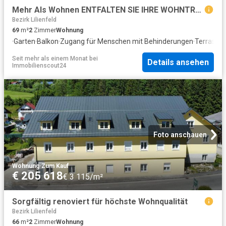
Mehr Als Wohnen ENTFALTEN SIE IHRE WOHNTRÄUME Wohnung WB 2 Top 2 EG 68,74 m² mit Terrasse u. Garten
Bezirk Lilienfeld
69
m²
2
Zimmer
Wohnung
·
Garten
·
Balkon
·
Zugang für Menschen mit Behinderungen
·
Terrasse
·
Seit mehr als einem Monat
bei
Details ansehen
Immobilienscout24
Foto anschauen
Wohnung
·
Zum Kauf
€ 205 618
€ 3 115/m²
Sorgfältig renoviert für höchste Wohnqualität
Bezirk Lilienfeld
66
m²
2
Zimmer
Wohnung