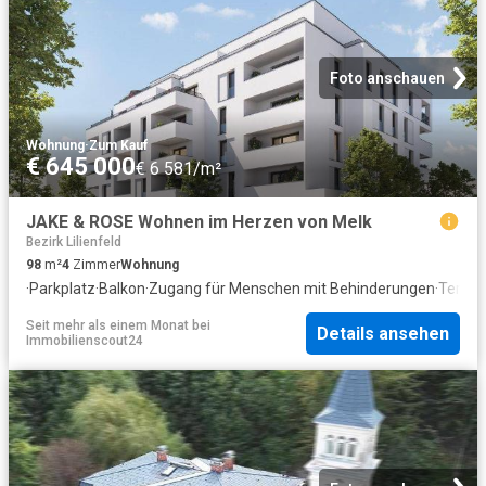
Foto anschauen
Wohnung
·
Zum Kauf
€ 645 000
€ 6 581/m²
JAKE & ROSE Wohnen im Herzen von Melk
Bezirk Lilienfeld
98
m²
4
Zimmer
Wohnung
·
Parkplatz
·
Balkon
·
Zugang für Menschen mit Behinderungen
·
Terras
Seit mehr als einem Monat
bei
Details ansehen
Immobilienscout24