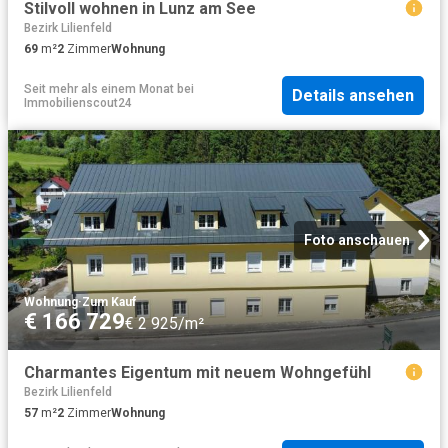
Stilvoll wohnen in Lunz am See
Bezirk Lilienfeld
69
m²
2
Zimmer
Wohnung
Seit mehr als einem Monat
bei
Details ansehen
Immobilienscout24
Foto anschauen
Wohnung
·
Zum Kauf
€ 166 729
€ 2 925/m²
Charmantes Eigentum mit neuem Wohngefühl
Bezirk Lilienfeld
57
m²
2
Zimmer
Wohnung