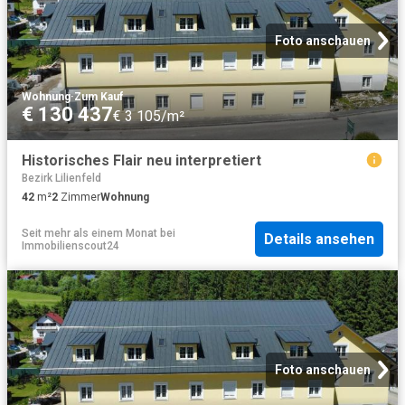
Foto anschauen
Wohnung
·
Zum Kauf
€ 130 437
€ 3 105/m²
Historisches Flair neu interpretiert
Bezirk Lilienfeld
42
m²
2
Zimmer
Wohnung
Seit mehr als einem Monat
bei
Details ansehen
Immobilienscout24
Foto anschauen