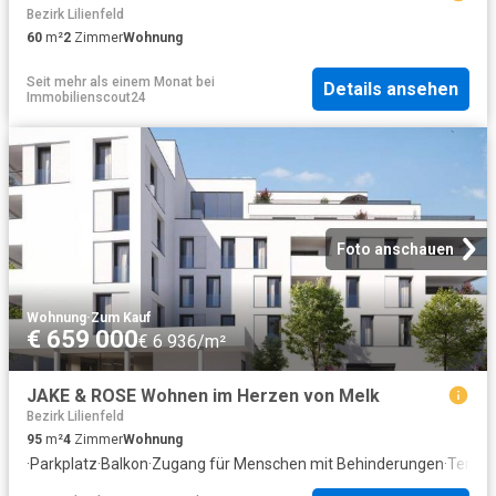
Bezirk Lilienfeld
60
m²
2
Zimmer
Wohnung
Seit mehr als einem Monat
bei
Details ansehen
Immobilienscout24
Foto anschauen
Wohnung
·
Zum Kauf
€ 659 000
€ 6 936/m²
JAKE & ROSE Wohnen im Herzen von Melk
Bezirk Lilienfeld
95
m²
4
Zimmer
Wohnung
·
Parkplatz
·
Balkon
·
Zugang für Menschen mit Behinderungen
·
Terras