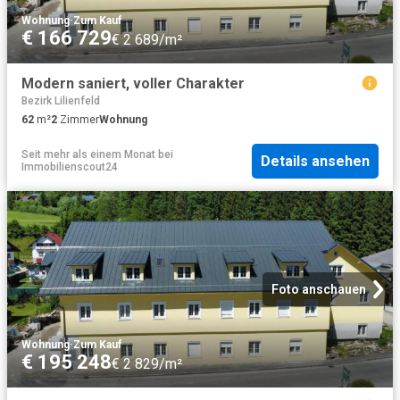
Wohnung
·
Zum Kauf
€ 166 729
€ 2 689/m²
Modern saniert, voller Charakter
Bezirk Lilienfeld
62
m²
2
Zimmer
Wohnung
Seit mehr als einem Monat
bei
Details ansehen
Immobilienscout24
Foto anschauen
Wohnung
·
Zum Kauf
€ 195 248
€ 2 829/m²