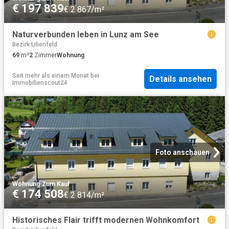
€ 197 839
€ 2 867/m²
Naturverbunden leben in Lunz am See
Bezirk Lilienfeld
69
m²
2
Zimmer
Wohnung
Seit mehr als einem Monat
bei
Details ansehen
Immobilienscout24
Foto anschauen
Wohnung
·
Zum Kauf
€ 174 508
€ 2 814/m²
Historisches Flair trifft modernen Wohnkomfort