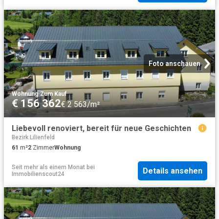
Foto anschauen
Wohnung
·
Zum Kauf
€ 156 362
€ 2 563/m²
Liebevoll renoviert, bereit für neue Geschichten
Bezirk Lilienfeld
61
m²
2
Zimmer
Wohnung
Seit mehr als einem Monat
bei
Details ansehen
Immobilienscout24