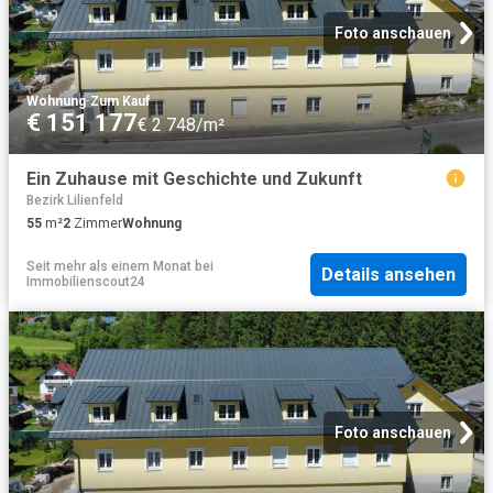
Foto anschauen
Wohnung
·
Zum Kauf
€ 151 177
€ 2 748/m²
Ein Zuhause mit Geschichte und Zukunft
Bezirk Lilienfeld
55
m²
2
Zimmer
Wohnung
Seit mehr als einem Monat
bei
Details ansehen
Immobilienscout24
Foto anschauen