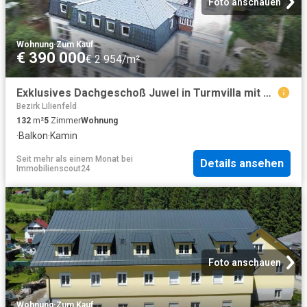
Foto anschauen
Wohnung
·
Zum Kauf
€ 390 000
€ 2 954/m²
Exklusives Dachgeschoß Juwel in Turmvilla mit großem Gartenanteil
Bezirk Lilienfeld
132
m²
5
Zimmer
Wohnung
·
Balkon
·
Kamin
Seit mehr als einem Monat
bei
Details ansehen
Immobilienscout24
Foto anschauen
Wohnung
·
Zum Kauf