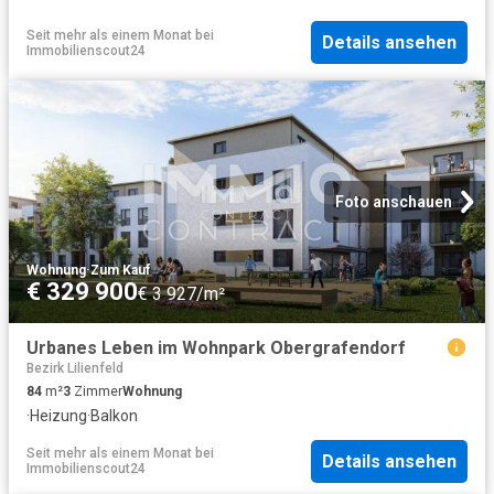
Seit mehr als einem Monat
bei
Details ansehen
Immobilienscout24
Foto anschauen
Wohnung
·
Zum Kauf
€ 329 900
€ 3 927/m²
Urbanes Leben im Wohnpark Obergrafendorf
Bezirk Lilienfeld
84
m²
3
Zimmer
Wohnung
·
Heizung
·
Balkon
Seit mehr als einem Monat
bei
Details ansehen
Immobilienscout24