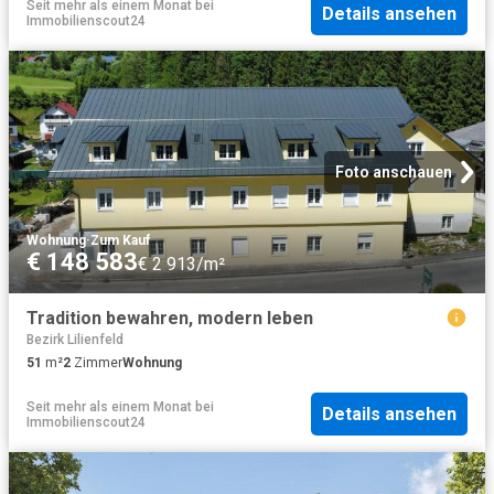
Seit mehr als einem Monat
bei
Details ansehen
Immobilienscout24
Foto anschauen
Wohnung
·
Zum Kauf
€ 148 583
€ 2 913/m²
Tradition bewahren, modern leben
Bezirk Lilienfeld
51
m²
2
Zimmer
Wohnung
Seit mehr als einem Monat
bei
Details ansehen
Immobilienscout24