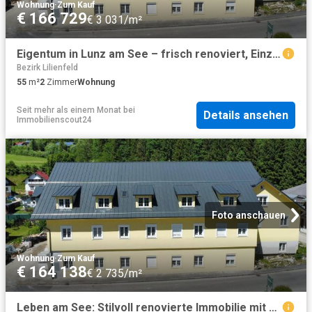
Wohnung
·
Zum Kauf
€ 166 729
€ 3 031/m²
Eigentum in Lunz am See – frisch renoviert, Einzug ab Sommer 2026
Bezirk Lilienfeld
55
m²
2
Zimmer
Wohnung
Seit mehr als einem Monat
bei
Details ansehen
Immobilienscout24
Foto anschauen
Wohnung
·
Zum Kauf
€ 164 138
€ 2 735/m²
Leben am See: Stilvoll renovierte Immobilie mit Einzug ab Sommer 2026