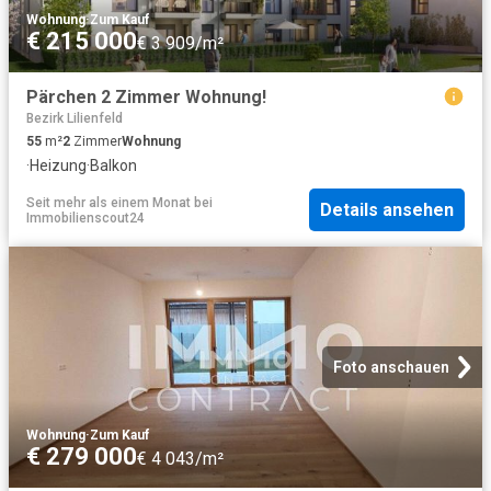
Wohnung
·
Zum Kauf
€ 215 000
€ 3 909/m²
Pärchen 2 Zimmer Wohnung!
Bezirk Lilienfeld
55
m²
2
Zimmer
Wohnung
·
Heizung
·
Balkon
Seit mehr als einem Monat
bei
Details ansehen
Immobilienscout24
Foto anschauen
Wohnung
·
Zum Kauf
€ 279 000
€ 4 043/m²