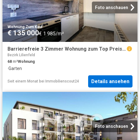
Foto anschauen
Wohnung
·
Zum Kauf
€ 135 000
€ 1 985/m²
Barrierefreie 3 Zimmer Wohnung zum Top Preis mit allen Annehmlichkeiten
Bezirk Lilienfeld
68
m²
Wohnung
·
Garten
Details ansehen
Seit einem Monat
bei
Immobilienscout24
Foto anschauen