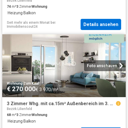
Bezirk Lilienfeld
74
m²
3
Zimmer
Wohnung
·
Heizung
·
Balkon
Seit mehr als einem Monat
bei
Details ansehen
Immobilienscout24
Foto anschauen
Wohnung
·
Zum Kauf
€ 270 000
€ 3 970/m²
3 Zimmer Whg. mit ca.15m² Außenbereich im 3. Stock, Provisionsfrei!
Bezirk Lilienfeld
68
m²
3
Zimmer
Wohnung
·
Heizung
·
Balkon