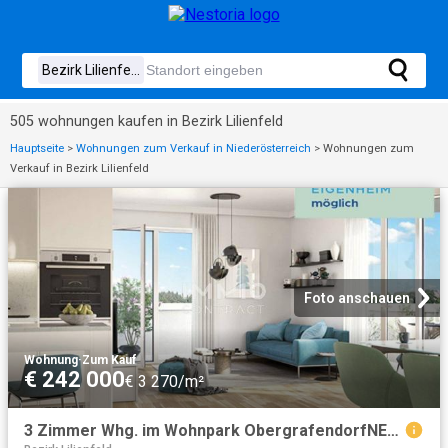
505 wohnungen kaufen in Bezirk Lilienfeld
Hauptseite
>
Wohnungen zum Verkauf in Niederösterreich
>
Wohnungen zum
Verkauf in Bezirk Lilienfeld
Foto anschauen
Wohnung
·
Zum Kauf
€ 242 000
€ 3 270/m²
3 Zimmer Whg. im Wohnpark ObergrafendorfNEU und Provisionsfrei!