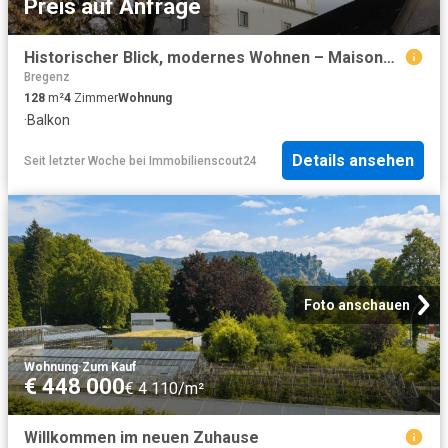
Preis auf Anfrage
Historischer Blick, modernes Wohnen – Maisonette an der Oberstadt
Bregenz
128
m²
4
Zimmer
Wohnung
·
Balkon
Details ansehen
Seit letzter Woche
bei
Immobilienscout24
Foto anschauen
Wohnung
·
Zum Kauf
€ 448 000
€ 4 110/m²
Willkommen im neuen Zuhause