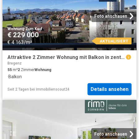
Foto anschauen
Wohnung
·
Zum Kauf
€ 229 000
AKTUALISIERT
€ 4 163/m²
Attraktive 2 Zimmer Wohnung mit Balkon in zentraler Lage von Bregenz. Sensationelles Preis Leistungs Verhältnis
Bregenz
55
m²
2
Zimmer
Wohnung
·
Balkon
Details ansehen
Seit 2 Tagen
bei
Immobilienscout24
Foto anschauen