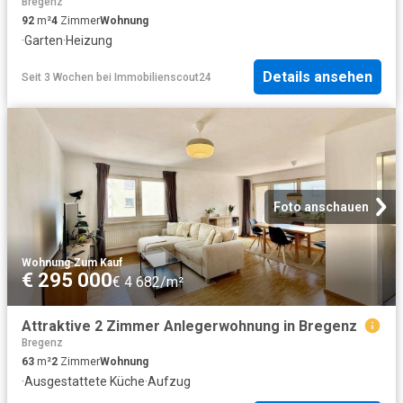
Bregenz
92
m²
4
Zimmer
Wohnung
·
Garten
·
Heizung
Details ansehen
Seit 3 Wochen
bei
Immobilienscout24
Foto anschauen
Wohnung
·
Zum Kauf
€ 295 000
€ 4 682/m²
Attraktive 2 Zimmer Anlegerwohnung in Bregenz
Bregenz
63
m²
2
Zimmer
Wohnung
·
Ausgestattete Küche
·
Aufzug