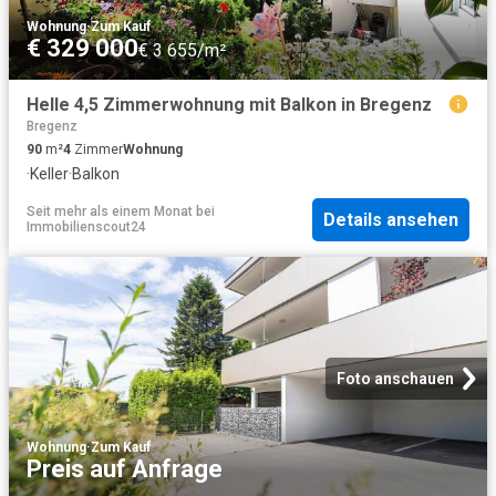
Wohnung
·
Zum Kauf
€ 329 000
€ 3 655/m²
Helle 4,5 Zimmerwohnung mit Balkon in Bregenz
Bregenz
90
m²
4
Zimmer
Wohnung
·
Keller
·
Balkon
Seit mehr als einem Monat
bei
Details ansehen
Immobilienscout24
Foto anschauen
Wohnung
·
Zum Kauf
Preis auf Anfrage