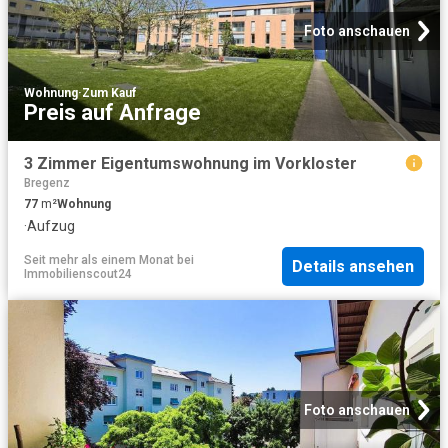
Foto anschauen
Wohnung
·
Zum Kauf
Preis auf Anfrage
3 Zimmer Eigentumswohnung im Vorkloster
Bregenz
77
m²
Wohnung
·
Aufzug
Seit mehr als einem Monat
bei
Details ansehen
Immobilienscout24
Foto anschauen