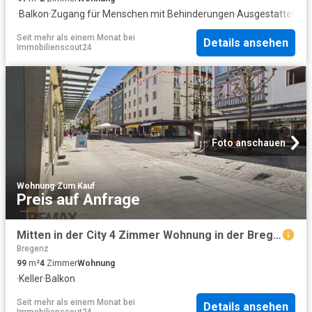
·
Balkon
·
Zugang für Menschen mit Behinderungen
·
Ausgestattete K
Seit mehr als einem Monat
bei
Details ansehen
Immobilienscout24
Foto anschauen
Wohnung
·
Zum Kauf
Preis auf Anfrage
Mitten in der City 4 Zimmer Wohnung in der Bregenzer Fußgängerzone
Bregenz
99
m²
4
Zimmer
Wohnung
·
Keller
·
Balkon
Seit mehr als einem Monat
bei
Details ansehen
Immobilienscout24