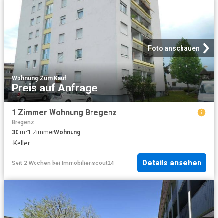
Foto anschauen
Wohnung
·
Zum Kauf
Preis auf Anfrage
1 Zimmer Wohnung Bregenz
Bregenz
30
m²
1
Zimmer
Wohnung
·
Keller
Details ansehen
Seit 2 Wochen
bei
Immobilienscout24