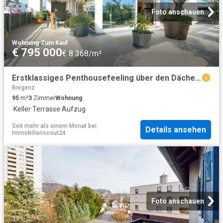
Foto anschauen
Wohnung
·
Zum Kauf
€ 795 000
€ 8 368/m²
Erstklassiges Penthousefeeling über den Dächern von Bregenz
Bregenz
95
m²
3
Zimmer
Wohnung
·
Keller
·
Terrasse
·
Aufzug
Seit mehr als einem Monat
bei
Details ansehen
Immobilienscout24
Foto anschauen