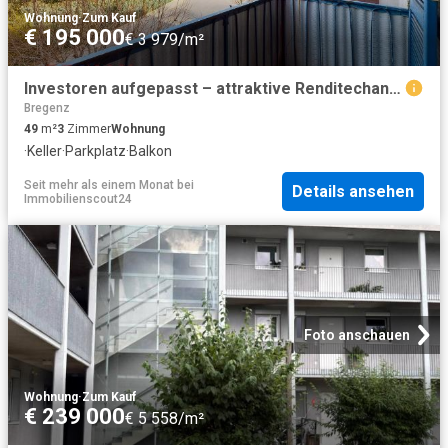
Wohnung
·
Zum Kauf
€ 195 000
€ 3 979/m²
Investoren aufgepasst – attraktive Renditechance in guter Bregenzer Lage
Bregenz
49
m²
3
Zimmer
Wohnung
·
Keller
·
Parkplatz
·
Balkon
Seit mehr als einem Monat
bei
Details ansehen
Immobilienscout24
Foto anschauen
Wohnung
·
Zum Kauf
€ 239 000
€ 5 558/m²