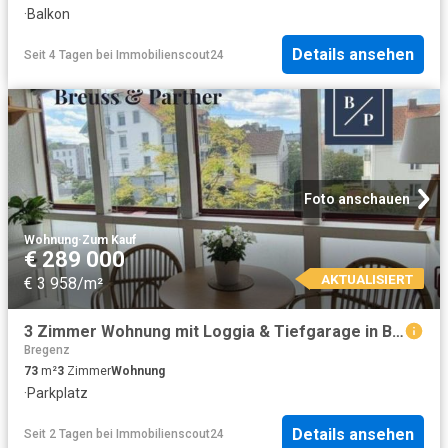
·
Balkon
Details ansehen
Seit 4 Tagen
bei
Immobilienscout24
Foto anschauen
Wohnung
·
Zum Kauf
€ 289 000
AKTUALISIERT
€ 3 958/m²
3 Zimmer Wohnung mit Loggia & Tiefgarage in Bregenz
Bregenz
73
m²
3
Zimmer
Wohnung
·
Parkplatz
Details ansehen
Seit 2 Tagen
bei
Immobilienscout24