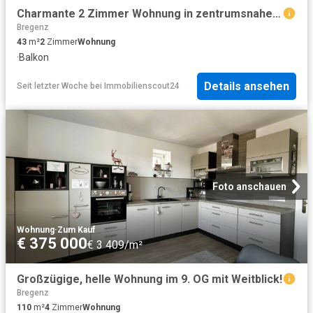
Charmante 2 Zimmer Wohnung in zentrumsnaher Lage mit begrüntem Balkon
Bregenz
43
m²
2
Zimmer
Wohnung
·
Balkon
Details ansehen
Seit letzter Woche
bei
Immobilienscout24
Foto anschauen
Wohnung
·
Zum Kauf
€ 375 000
€ 3 409/m²
Großzügige, helle Wohnung im 9. OG mit Weitblick!
Bregenz
110
m²
4
Zimmer
Wohnung