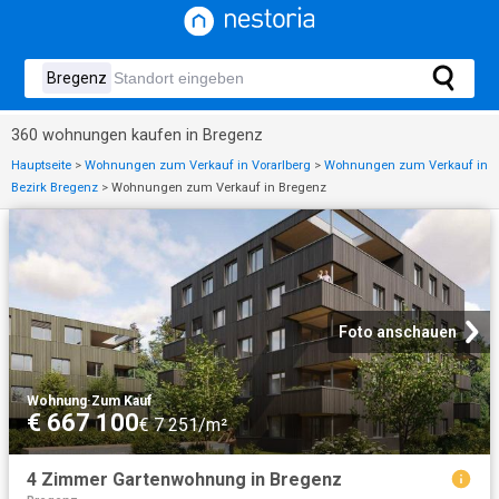
360 wohnungen kaufen in Bregenz
Hauptseite
>
Wohnungen zum Verkauf in Vorarlberg
>
Wohnungen zum Verkauf in
Bezirk Bregenz
>
Wohnungen zum Verkauf in Bregenz
Foto anschauen
Wohnung
·
Zum Kauf
€ 667 100
€ 7 251/m²
4 Zimmer Gartenwohnung in Bregenz