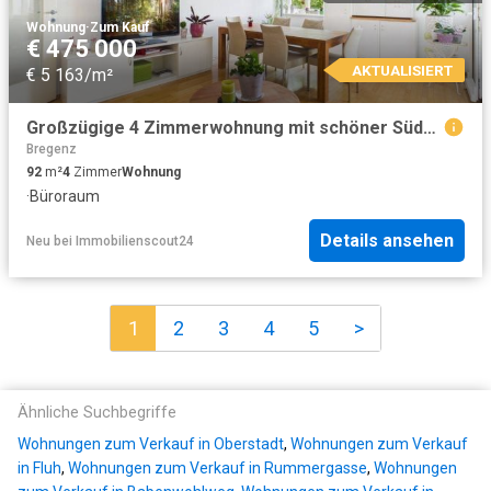
Wohnung
·
Zum Kauf
€ 475 000
AKTUALISIERT
€ 5 163/m²
Großzügige 4 Zimmerwohnung mit schöner Südwest Loggia in Bregenz
Bregenz
92
m²
4
Zimmer
Wohnung
·
Büroraum
Details ansehen
Neu
bei
Immobilienscout24
1
2
3
4
5
>
Ähnliche Suchbegriffe
Wohnungen zum Verkauf in Oberstadt
,
Wohnungen zum Verkauf
in Fluh
,
Wohnungen zum Verkauf in Rummergasse
,
Wohnungen