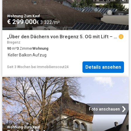
Wohnung
·
Zum Kauf
€ 299 000
€ 3 322/m²
„Über den Dächern von Bregenz 5. OG mit Lift – Großzügige 3 Zimmer Wohnung mit Weitblick“
Bregenz
90
m²
3
Zimmer
Wohnung
·
Keller
·
Balkon
·
Aufzug
Details ansehen
Seit 3 Wochen
bei
Immobilienscout24
Foto anschauen
Wohnung
·
Zum Kauf