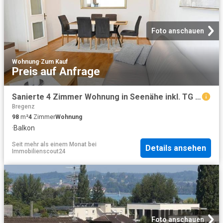
Foto anschauen
Wohnung
·
Zum Kauf
Preis auf Anfrage
Sanierte 4 Zimmer Wohnung in Seenähe inkl. TG Platz zu verkaufen
Bregenz
98
m²
4
Zimmer
Wohnung
·
Balkon
Seit mehr als einem Monat
bei
Details ansehen
Immobilienscout24
Foto anschauen