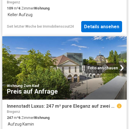
Bregenz
109
m²
4
Zimmer
Wohnung
·
Keller
·
Aufzug
Details ansehen
Seit letzter Woche
bei
Immobilienscout24
Foto anschauen
Wohnung
·
Zum Kauf
Preis auf Anfrage
Innenstadt Luxus: 247 m² pure Eleganz auf zwei Wohnebenen
Bregenz
247
m²
6
Zimmer
Wohnung
·
Aufzug
·
Kamin