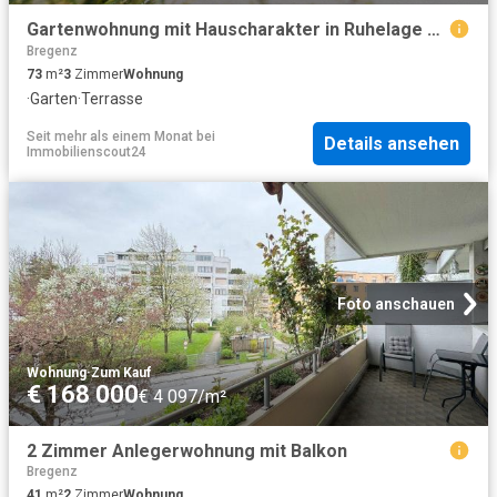
Gartenwohnung mit Hauscharakter in Ruhelage von Bregenz
Bregenz
73
m²
3
Zimmer
Wohnung
·
Garten
·
Terrasse
Seit mehr als einem Monat
bei
Details ansehen
Immobilienscout24
Foto anschauen
Wohnung
·
Zum Kauf
€ 168 000
€ 4 097/m²
2 Zimmer Anlegerwohnung mit Balkon
Bregenz
41
m²
2
Zimmer
Wohnung