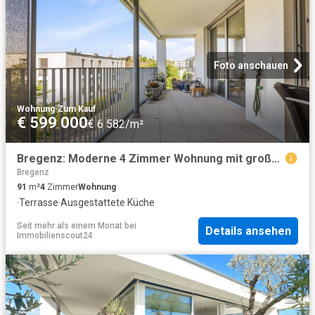
Foto anschauen
Wohnung
·
Zum Kauf
€ 599 000
€ 6 582/m²
Bregenz: Moderne 4 Zimmer Wohnung mit großer Terrasse!
Bregenz
91
m²
4
Zimmer
Wohnung
·
Terrasse
·
Ausgestattete Küche
Seit mehr als einem Monat
bei
Details ansehen
Immobilienscout24