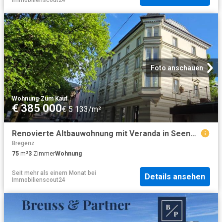
Foto anschauen
Wohnung
·
Zum Kauf
€ 385 000
€ 5 133/m²
Renovierte Altbauwohnung mit Veranda in Seenähe
Bregenz
75
m²
3
Zimmer
Wohnung
Seit mehr als einem Monat
bei
Details ansehen
Immobilienscout24