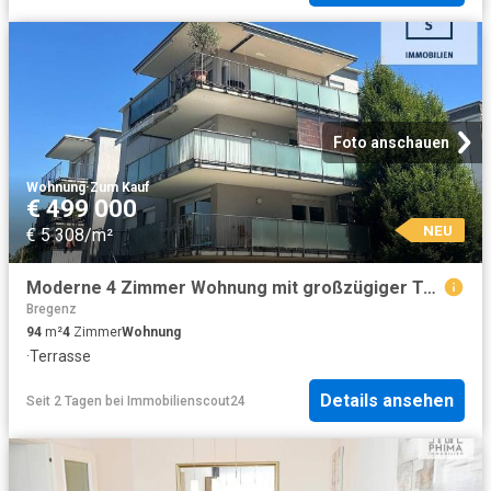
Foto anschauen
Wohnung
·
Zum Kauf
€ 499 000
NEU
€ 5 308/m²
Moderne 4 Zimmer Wohnung mit großzügiger Terrasse, Nähe Bodensee in Bregenz
Bregenz
94
m²
4
Zimmer
Wohnung
·
Terrasse
Details ansehen
Seit 2 Tagen
bei
Immobilienscout24