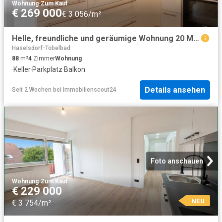
Wohnung
·
Zum Kauf
€ 269 000
€ 3 056/m²
Helle, freundliche und geräumige Wohnung 20 Minuten von Graz | Süd Westbalkon und eigener Carport
Haselsdorf-Tobelbad
88
m²
4
Zimmer
Wohnung
·
Keller
·
Parkplatz
·
Balkon
Details ansehen
Seit 2 Wochen
bei
Immobilienscout24
Foto anschauen
Wohnung
·
Zum Kauf
€ 229 000
NEU
€ 3 754/m²