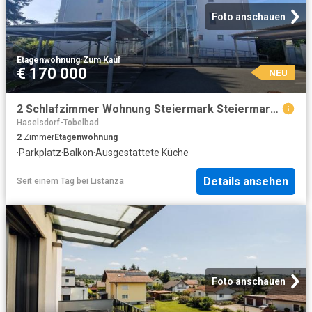
Foto anschauen
Etagenwohnung
·
Zum Kauf
€ 170 000
NEU
2 Schlafzimmer Wohnung Steiermark Steiermark 104798416
Haselsdorf-Tobelbad
2
Zimmer
Etagenwohnung
·
Parkplatz
·
Balkon
·
Ausgestattete Küche
Details ansehen
Seit einem Tag
bei
Listanza
Foto anschauen