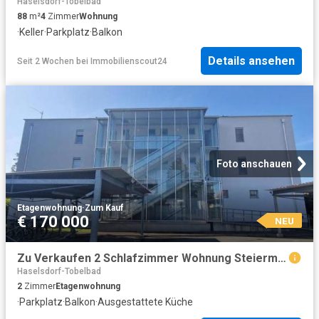
Haselsdorf-Tobelbad
88
m²
4
Zimmer
Wohnung
·
Keller
·
Parkplatz
·
Balkon
Details ansehen
Seit 2 Wochen
bei
Immobilienscout24
Foto anschauen
Etagenwohnung
·
Zum Kauf
€ 170 000
NEU
Zu Verkaufen 2 Schlafzimmer Wohnung Steiermark Steiermark DS104798416
Haselsdorf-Tobelbad
2
Zimmer
Etagenwohnung
·
Parkplatz
·
Balkon
·
Ausgestattete Küche