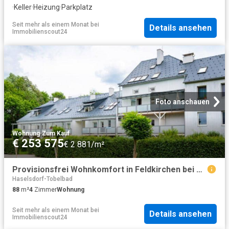
·
Keller
·
Heizung
·
Parkplatz
Seit mehr als einem Monat
bei
Details ansehen
Immobilienscout24
Foto anschauen
Wohnung
·
Zum Kauf
€ 253 575
€ 2 881/m²
Provisionsfrei Wohnkomfort in Feldkirchen bei Graz – 4 Zimmer Wohnung mit Loggia
Haselsdorf-Tobelbad
88
m²
4
Zimmer
Wohnung
Seit mehr als einem Monat
bei
Details ansehen
Immobilienscout24