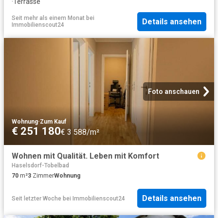
·
Terrasse
Seit mehr als einem Monat
bei
Details ansehen
Immobilienscout24
Foto anschauen
Wohnung
·
Zum Kauf
€ 251 180
€ 3 588/m²
Wohnen mit Qualität. Leben mit Komfort
Haselsdorf-Tobelbad
70
m²
3
Zimmer
Wohnung
Details ansehen
Seit letzter Woche
bei
Immobilienscout24