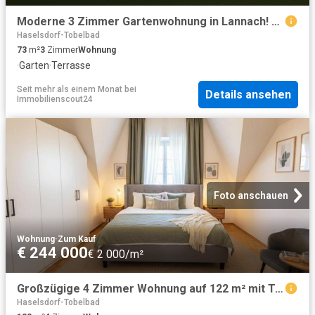
Moderne 3 Zimmer Gartenwohnung in Lannach! Neubau mit Terrasse & Garten
Haselsdorf-Tobelbad
73
m²
3
Zimmer
Wohnung
·
Garten
·
Terrasse
Seit mehr als einem Monat
bei
Details ansehen
Immobilienscout24
Foto anschauen
Wohnung
·
Zum Kauf
€ 244 000
€ 2 000/m²
Großzügige 4 Zimmer Wohnung auf 122 m² mit Top Aufteilung !
Haselsdorf-Tobelbad