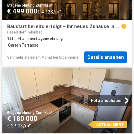
Etagenwohnung
·
Zum Kauf
€ 499 000
€ 4 123/m²
Baustart bereits erfolgt – Ihr neues Zuhause in Graz Umgebung!
Haselsdorf-Tobelbad
121
m²
4
Zimmer
Etagenwohnung
·
Garten
·
Terrasse
Details ansehen
Seit mehr als einem Monat
bei
Urbanhome
Foto anschauen
Etagenwohnung
·
Zum Kauf
€ 180 000
AKTUALISIERT
€ 2 903/m²