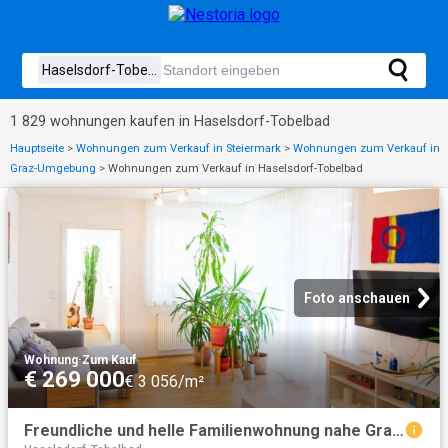
1 829 wohnungen kaufen in Haselsdorf-Tobelbad
Hauptseite
>
Wohnungen zum Verkauf in Steiermark
>
Wohnungen zum Verkauf in
Graz-Umgebung
>
Wohnungen zum Verkauf in Haselsdorf-Tobelbad
Foto anschauen
Wohnung
·
Zum Kauf
€ 269 000
€ 3 056/m²
Freundliche und helle Familienwohnung nahe Graz | gut aufgeteilt mit Süd Westbalkon und eigenem Carport