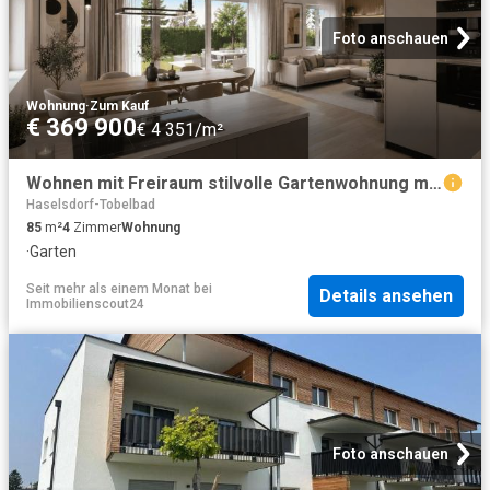
Foto anschauen
Wohnung
·
Zum Kauf
€ 369 900
€ 4 351/m²
Wohnen mit Freiraum stilvolle Gartenwohnung mit sonnigem Eigengarten
Haselsdorf-Tobelbad
85
m²
4
Zimmer
Wohnung
·
Garten
Seit mehr als einem Monat
bei
Details ansehen
Immobilienscout24
Foto anschauen