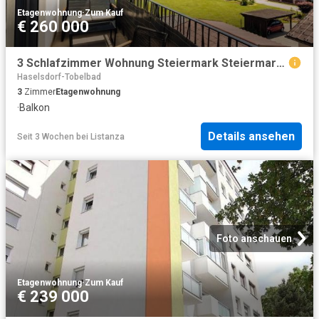
Etagenwohnung
·
Zum Kauf
€ 260 000
3 Schlafzimmer Wohnung Steiermark Steiermark 103881863
Haselsdorf-Tobelbad
3
Zimmer
Etagenwohnung
·
Balkon
Details ansehen
Seit 3 Wochen
bei
Listanza
Foto anschauen
Etagenwohnung
·
Zum Kauf
€ 239 000