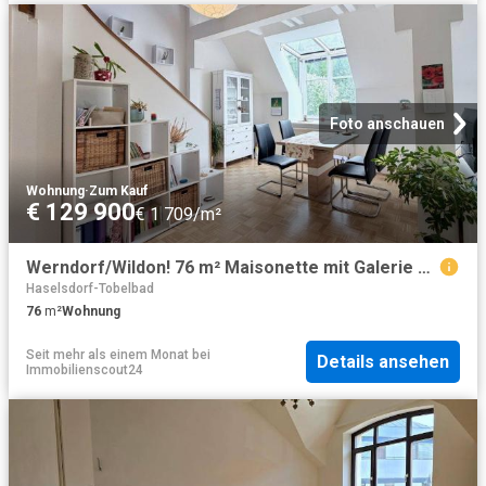
Foto anschauen
Wohnung
·
Zum Kauf
€ 129 900
€ 1 709/m²
Werndorf/Wildon! 76 m² Maisonette mit Galerie & Parkplatz – ideal für Eigennutzer & Anleger
Haselsdorf-Tobelbad
76
m²
Wohnung
Seit mehr als einem Monat
bei
Details ansehen
Immobilienscout24