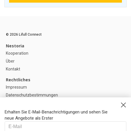
© 2026 Lifull Connect
Nestoria
Kooperation
Über
Kontakt
Rechtliches
Impressum
Datenschutzbestimmungen
Politik zur Verwendung von Cookies
Cookie-Einstellunge
Erhalten Sie E-Mail-Benachrichtigungen und sehen Sie
neue Angebote als Erster
Hilfe
FAQ