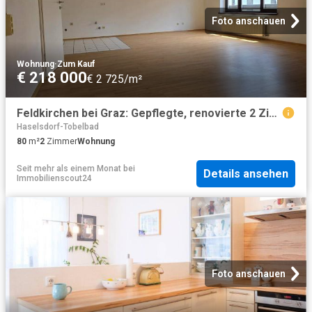
Foto anschauen
Wohnung
·
Zum Kauf
€ 218 000
€ 2 725/m²
Feldkirchen bei Graz: Gepflegte, renovierte 2 Zimmer DG Wohnung mit Parkplatz!
Haselsdorf-Tobelbad
80
m²
2
Zimmer
Wohnung
Seit mehr als einem Monat
bei
Details ansehen
Immobilienscout24
Foto anschauen