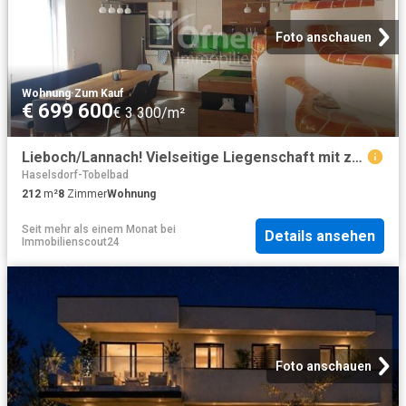
Foto anschauen
Wohnung
·
Zum Kauf
€ 699 600
€ 3 300/m²
Lieboch/Lannach! Vielseitige Liegenschaft mit zwei Wohneinheiten im Grünen
Haselsdorf-Tobelbad
212
m²
8
Zimmer
Wohnung
Seit mehr als einem Monat
bei
Details ansehen
Immobilienscout24
Foto anschauen