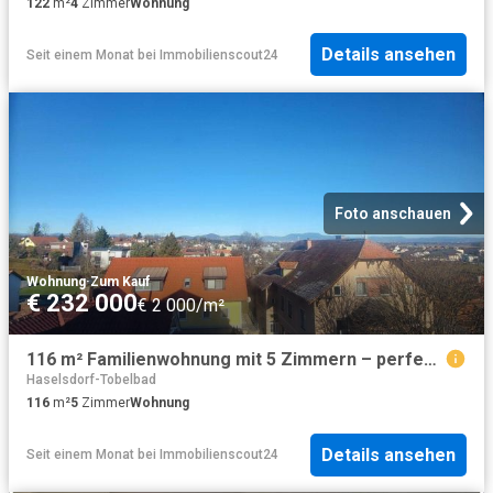
122
m²
4
Zimmer
Wohnung
Details ansehen
Seit einem Monat
bei
Immobilienscout24
Foto anschauen
Wohnung
·
Zum Kauf
€ 232 000
€ 2 000/m²
116 m² Familienwohnung mit 5 Zimmern – perfekt für Familien oder als Kapitalanlage !
Haselsdorf-Tobelbad
116
m²
5
Zimmer
Wohnung
Details ansehen
Seit einem Monat
bei
Immobilienscout24