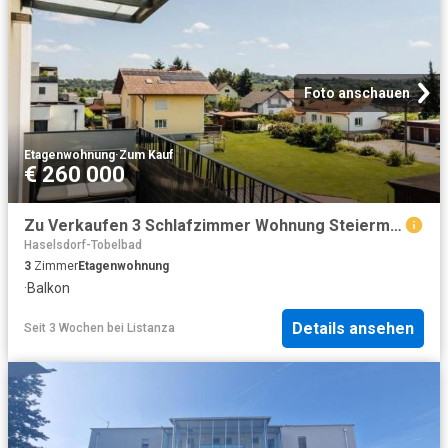
Foto anschauen
Etagenwohnung
·
Zum Kauf
€ 260 000
Zu Verkaufen 3 Schlafzimmer Wohnung Steiermark Steiermark DS103881863
Haselsdorf-Tobelbad
3
Zimmer
Etagenwohnung
·
Balkon
Details ansehen
Seit 3 Wochen
bei
Listanza