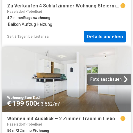
Zu Verkaufen 4 Schlafzimmer Wohnung Steiermark Steiermark DS104755612
Haselsdorf-Tobelbad
4
Zimmer
Etagenwohnung
·
Balkon
·
Aufzug
·
Heizung
Details ansehen
Seit 3 Tagen
bei
Listanza
Foto anschauen
Wohnung
·
Zum Kauf
€ 199 500
€ 3 562/m²
Wohnen mit Ausblick – 2 Zimmer Traum in Lieboch mit Tiefgarage!
Haselsdorf-Tobelbad
56
m²
2
Zimmer
Wohnung