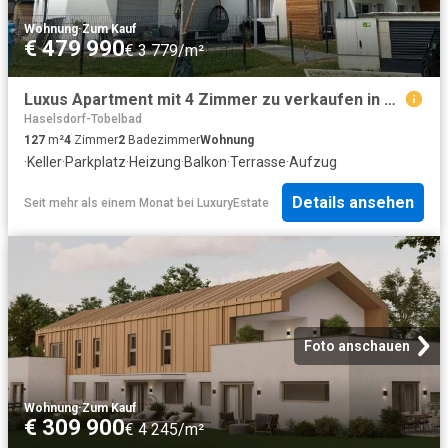
Wohnung
·
Zum Kauf
€ 479 990
€ 3 779/m²
Luxus Apartment mit 4 Zimmer zu verkaufen in Lannach, Österreich
Haselsdorf-Tobelbad
127
m²
4
Zimmer
2
Badezimmer
Wohnung
·
Keller
·
Parkplatz
·
Heizung
·
Balkon
·
Terrasse
·
Aufzug
Details ansehen
Seit mehr als einem Monat
bei
LuxuryEstate
Foto anschauen
Wohnung
·
Zum Kauf
€ 309 900
€ 4 245/m²