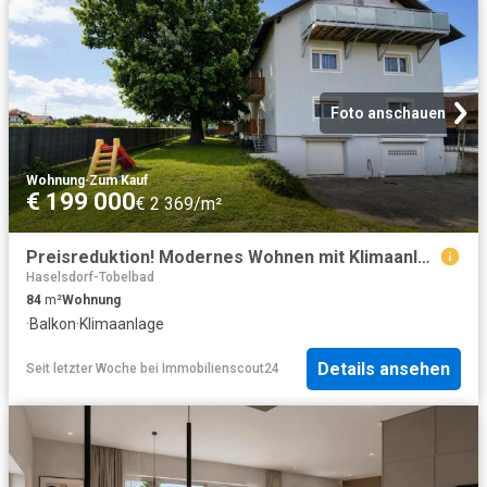
Foto anschauen
Wohnung
·
Zum Kauf
€ 199 000
€ 2 369/m²
Preisreduktion! Modernes Wohnen mit Klimaanlage und Sonnenbalkon
Haselsdorf-Tobelbad
84
m²
Wohnung
·
Balkon
·
Klimaanlage
Details ansehen
Seit letzter Woche
bei
Immobilienscout24