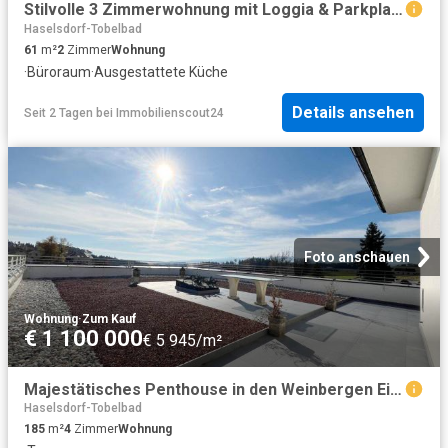
Stilvolle 3 Zimmerwohnung mit Loggia & Parkplatz in Kalsdorfer Ruhelage!
Haselsdorf-Tobelbad
61
m²
2
Zimmer
Wohnung
·
Büroraum
·
Ausgestattete Küche
Details ansehen
Seit 2 Tagen
bei
Immobilienscout24
Foto anschauen
Wohnung
·
Zum Kauf
€ 1 100 000
€ 5 945/m²
Majestätisches Penthouse in den Weinbergen Ein exklusives Refugium mit unvergleichlichem Panorama in 8113 Sankt Bartholomä!
Haselsdorf-Tobelbad
185
m²
4
Zimmer
Wohnung