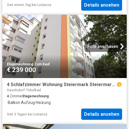
Details ansehen
Seit einem Tag
bei
Listanza
Foto anschauen
Etagenwohnung
·
Zum Kauf
€ 239 000
4 Schlafzimmer Wohnung Steiermark Steiermark 104755612
Haselsdorf-Tobelbad
4
Zimmer
Etagenwohnung
·
Balkon
·
Aufzug
·
Heizung
Details ansehen
Seit 3 Tagen
bei
Listanza