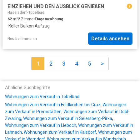
EINZIEHEN UND DEN AUSBLICK GENIEßEN
Haselsdorf-Tobelbad
62
m²
2
Zimmer
Etagenwohnung
·
Keller
·
Balkon
·
Aufzug
Details ansehen
Neu
bei
Immo.sn
1
2
3
4
5
>
Ähnliche Suchbegriffe
Wohnungen zum Verkauf in Tobelbad
Wohnungen zum Verkauf in Feldkirchen bei Graz
,
Wohnungen
zum Verkauf in Premstätten
,
Wohnungen zum Verkauf in Dobl-
Zwaring
,
Wohnungen zum Verkauf in Seiersberg-Pirka
,
Wohnungen zum Verkauf in Lieboch
,
Wohnungen zum Verkauf in
Lannach
,
Wohnungen zum Verkauf in Kalsdorf
,
Wohnungen zum
Verkauf in Werndorf
,
Wohnungen zum Verkauf in Wundschuh
,