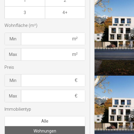
1
2
3
4+
Wohnfläche (m²)
Fo
Min
Max
Preis
Min
Max
Immobilientyp
Fo
Alle
Wohnungen