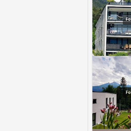
Fo
Fo