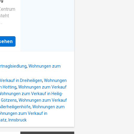
uch
ng
Zentrum
uem
steht
ag.
aren
 ruhige
er
er
nsehen
e
ate Sie
rtment
ur
ernt] T
DIG –
tnaglsiedlung
,
Wohnungen zum
um
n Bedarf
rkauf in Dreiheiligen
,
Wohnungen
uch
 Hotting
,
Wohnungen zum Verkauf
ohnungen zum Verkauf in Heilig-
uem
 Götzens
,
Wohnungen zum Verkauf
ag.
lerheiligenhöfe
,
Wohnungen zum
aren
hnungen zum Verkauf in
 ruhige
tz, Innsbruck
er
ate Sie