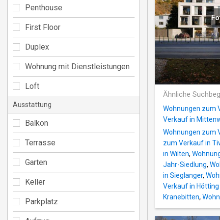
Penthouse
Fo
First Floor
Duplex
Wohnung mit Dienstleistungen
Loft
Ähnliche Suchbeg
Ausstattung
Wohnungen zum Ve
Verkauf in Mitte
Balkon
Wohnungen zum Ve
Terrasse
zum Verkauf in Tiv
in Wilten
,
Wohnung
Garten
Jahr-Siedlung
,
Woh
in Sieglanger
,
Wohn
Keller
Verkauf in Höttin
Kranebitten
,
Wohnu
Parkplatz