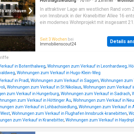
befinden sich nur wenige Minuten entfernt. A
Hörtnaglsiedlung
·
70
m²
·
3
Zimmer
·
Wohnu
öffentliche Verkehrsmittel, Schulen und
In attraktiver Lage am westlichen Rand vom 
to anschauen
unterschiedliche Freizeitangebote sind beq
von Innsbruck in der Kranebitter Allee 16 ent
erreichbar und sorgen für kurze Wege im Allt
ein modernes Wohnprojekt mit insgesamt 21
Gleichzeitig profitieren Sie von der unmittelb
hochwertig geplanten Einheiten. Das Projekt
Nähe zur Natur: Spazier- und Radwege sowie
verbindet urbanes Lebensgefühl mit naturnah
Seit 3 Wochen
bei
Grünflächen beginnen praktisch direkt vor Ihr
Details a
Wohnqualität – und bietet Raum für vielfältig
Immobilienscout24
Haustür und bieten Raum für Erholung.Ich ber
Lebensentwürfe: vom kompakten Single-Apa
gerne zu allen Details und freue mich auf Ihr
über attraktive Wohnungen für Paare bis hin z
riffe
Interesse. Strele Viktor [E-Mail-Adresse entf
großzügigen Dachgeschosswohnung.LEBEN
[entfer
rkauf in Botenthalweg
,
Wohnungen zum Verkauf in Leonhardweg, Hör
NAH – GUT ANGEBUNDENEin Einkaufszentr
nwaldweg
,
Wohnungen zum Verkauf in Hugo-Klein-Weg
sowie zahlreiche Geschäfte für den tägliche
rkauf in Pradl
,
Wohnungen zum Verkauf in Saggen
,
Wohnungen zum Ve
befinden sich nur wenige Minuten entfernt. A
oli
,
Wohnungen zum Verkauf in St Nikolaus
,
Wohnungen zum Verkauf in
öffentliche Verkehrsmittel, Schulen und
en zum Verkauf in Hungerburg
,
Wohnungen zum Verkauf in Sadrach
,
W
unterschiedliche Freizeitangebote sind beq
nungen zum Verkauf in Höttinger Au
,
Wohnungen zum Verkauf in Neu
erreichbar und sorgen für kurze Wege im Allt
ungen zum Verkauf in Lohbachsiedlung
,
Wohnungen zum Verkauf in Al
Gleichzeitig profitieren Sie von der unmittelb
g West
,
Wohnungen zum Verkauf in Flughafen Innsbruck-kranebitten
,
Wo
Nähe zur Natur: Spazier- und Radwege sowie
ngen zum Verkauf in Kranebitter
,
Wohnungen zum Verkauf in Haydnpla
Grünflächen beginnen praktisch direkt vor Ihr
Haustür und bieten Raum für Erholung.Ich ber