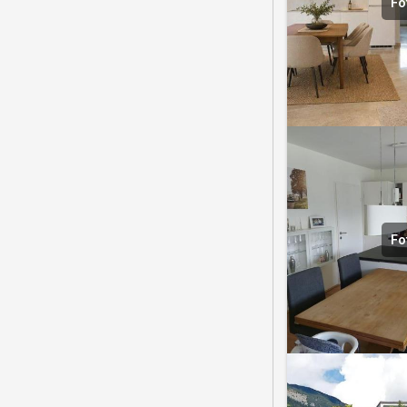
Fo
Fo