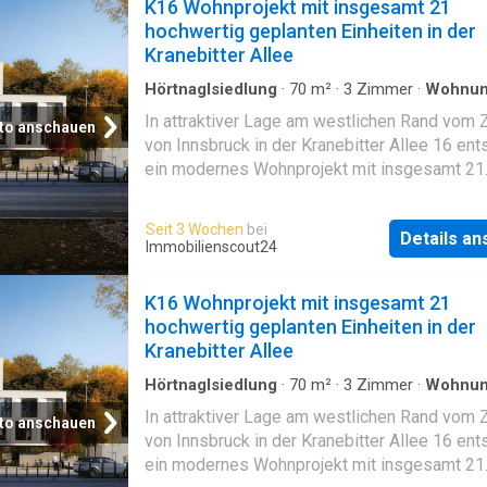
K16 Wohnprojekt mit insgesamt 21
hochwertig geplanten Einheiten in der
Kranebitter Allee
Hörtnaglsiedlung
·
70
m²
·
3
Zimmer
·
Wohnu
In attraktiver Lage am westlichen Rand vom 
to anschauen
von Innsbruck in der Kranebitter Allee 16 ent
ein modernes Wohnprojekt mit insgesamt 21
hochwertig geplanten Einheiten. Das Projekt
verbindet urbanes Lebensgefühl mit naturnah
Seit 3 Wochen
bei
Details a
Wohnqualität – und bietet Raum für vielfältig
Immobilienscout24
Lebensentwürfe: vom kompakten Single-Apa
über attraktive Wohnungen für Paare bis hin z
K16 Wohnprojekt mit insgesamt 21
großzügigen Dachgeschosswohnung.LEBEN
hochwertig geplanten Einheiten in der
NAH – GUT ANGEBUNDENEin Einkaufszentr
Kranebitter Allee
sowie zahlreiche Geschäfte für den tägliche
befinden sich nur wenige Minuten entfernt. A
Hörtnaglsiedlung
·
70
m²
·
3
Zimmer
·
Wohnu
öffentliche Verkehrsmittel, Schulen und
In attraktiver Lage am westlichen Rand vom 
to anschauen
unterschiedliche Freizeitangebote sind beq
von Innsbruck in der Kranebitter Allee 16 ent
erreichbar und sorgen für kurze Wege im Allt
ein modernes Wohnprojekt mit insgesamt 21
Gleichzeitig profitieren Sie von der unmittelb